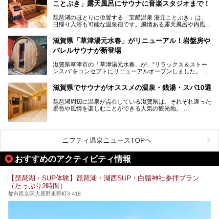
ことぶき」露天風呂にサウナに音楽スタジオまで！
晩まで楽しめる過ごし方をご紹介！ サウナ設備やサウナド
リンクにサウナ飯など、サウナ尽くしの一日になること、間
琵琶湖のほとりに位置する「宝船温泉 湯元ことぶき」は、
違いなしですよ。
日帰り入浴も可能な温泉宿です。風情ある露天風呂や内風
───
呂、さらに2023年10月、屋外にバレルサウナのエリアがオ
提供元：北近江リゾート 天然温泉 北近江の湯【PR】
ープン。湖からそよぐ爽やかな風を感じながらサウナと温泉
この記事は北近江リゾート 天然温泉 北近江の湯のPR記事で
滋賀県「草津湯元水春」がリニューアル！岩盤房や
が楽しめます。
す。
バレルサウナが新登場
近江牛や琵琶湖にしかいない珍しい魚など滋賀グルメに舌鼓
滋賀県草津市の「草津湯元水春」が、“リラックス＆ストー
を打てるのも醍醐味の一つ。そして、若女将はなんと「元ア
ンスパ”をコンセプトにリニューアルオープンしました。
イドル」の現役アーティスト。音楽スタジオまで備えたユニ
岩盤浴エリアがゆったりくつろげる広いスペースに一新され
ークなお宿の多彩な魅力をご紹介します。
たほか、岩盤房やバレルサウナも新設されました。さらに地
滋賀県でサウナがオススメの温泉・銭湯・スパ10選
産地消をテーマにしたレストランメニューもパワーアップ。
今回新しくなった「草津湯元水春」の魅力を余すところなく
琵琶湖周辺に温泉が点在している滋賀県は、それぞれ違った
紹介します。
景色や風情を楽しむことができる人気の観光地。
今回は、そんな滋賀県でサウナに入れるおすすめ施設を厳選
してご紹介します！
旅行やお出かけのついではもちろん、近隣にお住いの方はぜ
ひ気軽に立ち寄ってみてくださいね。
ニフティ温泉ニュースTOPへ
おすすめのアクティビティ情報
【琵琶湖・SUP体験】琵琶湖・湖西SUP・白鬚神社参拝プラン
（たっぷり2時間）
都市西京区大原野東野町3-418