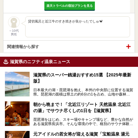
楽天トラベルの宿泊プランを見る
貸切風呂と近江牛のすき焼きが良かったでしゅ🐒
～10代
男性
関連情報から探す
滋賀県のニフティ温泉ニュース
滋賀県のスーパー銭湯おすすめ15選 【2025年最新
版】
日本最大の湖・琵琶湖を抱え、本州の中央部に位置する滋賀
県。琵琶湖の面積は県土の約6分の1を占め、山地や森林部
分も多く、水と緑に恵まれています。古くから交通の要衝と
して栄え、県内には世界遺産の比叡山延暦寺、天守が国宝に
朝から晩まで！「北近江リゾート 天然温泉 北近江
指定されている彦根城、国の特別史跡の安土城跡など、多数
の湯」でサウナ尽くしの1日を【滋賀県】
の史跡があります。
今回は、滋賀県でおすすめのスーパー銭湯をご紹介します。
琵琶湖をはじめ、スキー場やキャンプ場など、豊かな自然が
琵琶湖の雄大な景色を眺めながら入れる施設もありますよ。
ある滋賀県長浜市。そんな環境の中で、格別のサウナ体験を
してみませんか？
元アイドルの若女将が迎える滋賀「宝船温泉 湯元
今回は、「北近江リゾート 天然温泉 北近江の湯」で朝から