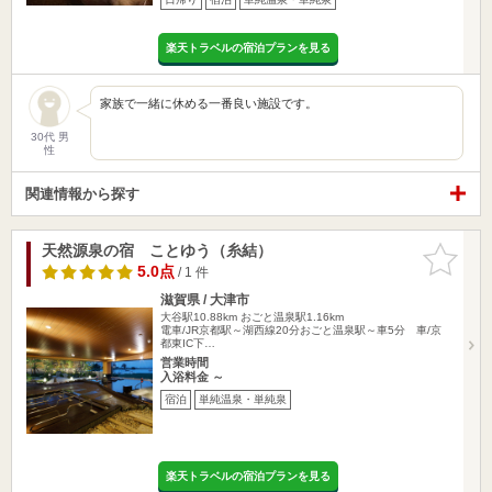
楽天トラベルの宿泊プランを見る
家族で一緒に休める一番良い施設です。
30代 男
性
関連情報から探す
天然源泉の宿 ことゆう（糸結）
お気に入
りに追加
5.0点
/ 1 件
滋賀県 / 大津市
大谷駅10.88km
おごと温泉駅1.16km
電車/JR京都駅～湖西線20分おごと温泉駅～車5分 車/京
都東IC下…
営業時間
入浴料金 ～
宿泊
単純温泉・単純泉
楽天トラベルの宿泊プランを見る