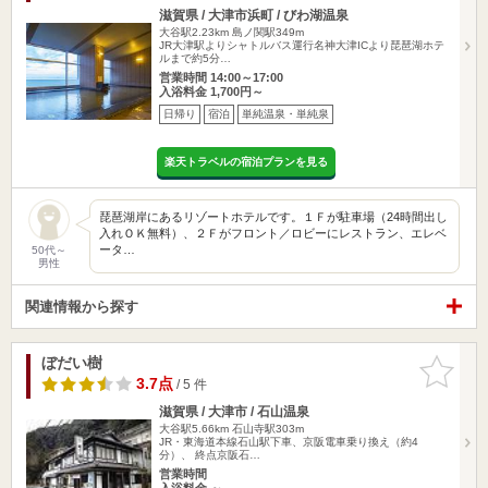
滋賀県 / 大津市浜町 / びわ湖温泉
大谷駅2.23km
島ノ関駅349m
JR大津駅よりシャトルバス運行名神大津ICより琵琶湖ホテ
ルまで約5分…
営業時間 14:00～17:00
入浴料金 1,700円～
日帰り
宿泊
単純温泉・単純泉
楽天トラベルの宿泊プランを見る
琵琶湖岸にあるリゾートホテルです。１Ｆが駐車場（24時間出し
入れＯＫ無料）、２Ｆがフロント／ロビーにレストラン、エレベ
ータ…
50代～
男性
関連情報から探す
ぼだい樹
お気に入
りに追加
3.7点
/ 5 件
滋賀県 / 大津市 / 石山温泉
大谷駅5.66km
石山寺駅303m
JR・東海道本線石山駅下車、京阪電車乗り換え（約4
分）、 終点京阪石…
営業時間
入浴料金 ～