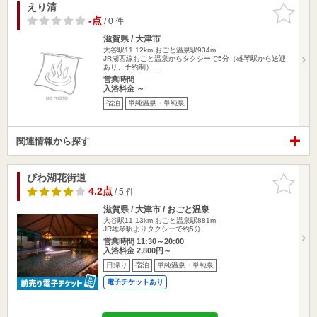
えり清
お気に入
りに追加
-点
/ 0 件
滋賀県 / 大津市
大谷駅11.12km
おごと温泉駅934m
JR湖西線おごと温泉からタクシーで5分（雄琴駅から送迎
あり、予約制）…
営業時間
入浴料金 ～
宿泊
単純温泉・単純泉
関連情報から探す
びわ湖花街道
お気に入
りに追加
4.2点
/ 5 件
滋賀県 / 大津市 / おごと温泉
大谷駅11.13km
おごと温泉駅881m
JR雄琴駅よりタクシーで約5分
営業時間 11:30～20:00
入浴料金 2,800円～
日帰り
宿泊
単純温泉・単純泉
電子チケットあり