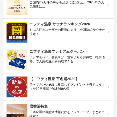
全国約2.2万件の中から頂点に選ばれた、2025年の人
気施設は…
ニフティ温泉 サウナランキング2026
おふろ好きユーザーの投票により、全国No.1サウナが
決定！
ニフティ温泉プレミアムクーポン
ノジマモバイル会員向け 通常よりもお得な「特別価
格」で人気の温泉を満喫できる！
【ニフティ温泉 百名湯2026】
行ってみたい施設に投票してプレゼントを当てよう！
（全10回開催 / 合計260名様）
岩盤浴特集
日本全国の岩盤浴情報だけをピックアップ。まとめて
検索！