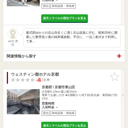
宿泊
単純温泉・単純泉
楽天トラベルの宿泊プランを見る
紫式部ゆかりの石山寺近くに湧く石山温泉に佇む、昭和25年に開
業した数寄造り風の純和風旅館。平日に、一泊二食付きで利用し
て来…
40代 男
性
関連情報から探す
ウェスティン都ホテル京都
お気に入
りに追加
-点
/ 0 件
京都府 / 京都市東山区
大谷駅6.25km
蹴上駅292m
電車でお越しの方 ■京都駅から地下鉄(烏丸線・東西線)で約
15分、…
営業時間
入浴料金 ～
宿泊
単純温泉・単純泉
楽天トラベルの宿泊プランを見る