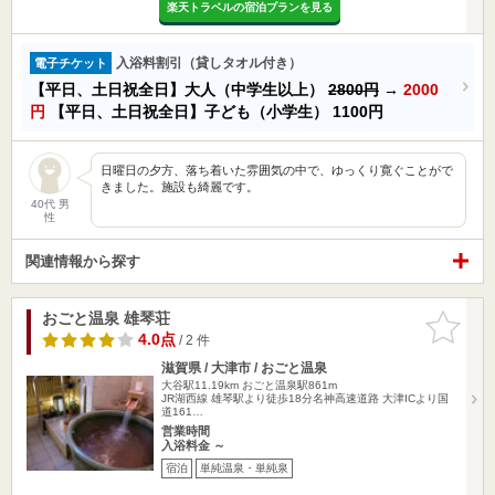
楽天トラベルの宿泊プランを見る
入浴料割引（貸しタオル付き）
電子チケット
【平日、土日祝全日】大人（中学生以上）
2800円
→
2000
円
【平日、土日祝全日】子ども（小学生）
1100円
日曜日の夕方、落ち着いた雰囲気の中で、ゆっくり寛ぐことがで
きました。施設も綺麗です。
40代 男
性
関連情報から探す
おごと温泉 雄琴荘
お気に入
りに追加
4.0点
/ 2 件
滋賀県 / 大津市 / おごと温泉
大谷駅11.19km
おごと温泉駅861m
JR湖西線 雄琴駅より徒歩18分名神高速道路 大津ICより国
道161…
営業時間
入浴料金 ～
宿泊
単純温泉・単純泉