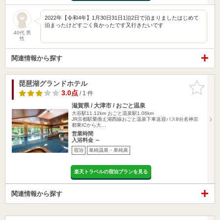
2022年【令和4年】1月30日31日1泊2日で泊まりましたはじめて
泊まったけどすごく良かったです又行きたいです
40代 男
性
関連情報から探す
琵琶湖グランドホテル
お気に入
りに追加
3.0点
/ 1 件
滋賀県 / 大津市 / おごと温泉
大谷駅11.12km
おごと温泉駅1.06km
JR京都駅乗換え湖西線おごと温泉下車送迎バス8分名神京
都東ICから大…
営業時間
入浴料金 ～
宿泊
単純温泉・単純泉
楽天トラベルの宿泊プランを見る
関連情報から探す