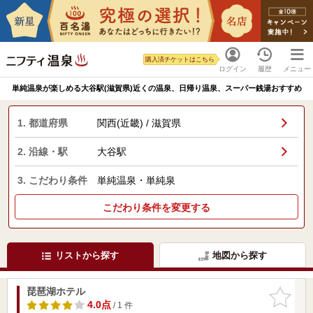
購入済チケットはこちら
ログイン
履歴
メニュー
単純温泉が楽しめる大谷駅(滋賀県)近くの温泉、日帰り温泉、スーパー銭湯おすすめ
1. 都道府県
関西(近畿) / 滋賀県
2. 沿線・駅
大谷駅
3. こだわり条件
単純温泉・単純泉
こだわり条件を変更する
リストから探す
地図から探す
琵琶湖ホテル
お気に入
りに追加
4.0点
/ 1 件