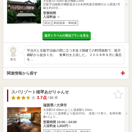
大谷駅10.54km
観月橋駅139m
京阪宇治線観月橋駅徒歩1分名神高速京都南ICから国道1号
線を約20分…
営業時間
入浴料金 ～
宿泊
単純温泉・単純泉
楽天トラベルの宿泊プランを見る
宇治川と京阪宇治線の間に立つ木造３階建ての料理旅館で、観月
橋駅から徒歩１分。 食事付き入浴した。 ２００８年８月に風呂
を…
匿名
関連情報から探す
スパリゾート雄琴あがりゃんせ
お気に入
りに追加
3.7点
/ 86 件
滋賀県 / 大津市
大谷駅10.88km
おごと温泉駅1.20km
ＪＲおごと温泉駅より徒歩20分。 送迎バス有り。名神京都
東I.Cより…
営業時間 10:00～24:00
入浴料金 1,650円～
日帰り
宿泊
単純温泉・単純泉