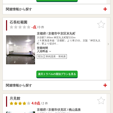
関連情報から探す
石長松菊園
お気に入
りに追加
-点
/ 0 件
京都府 / 京都市中京区末丸町
大谷駅7.96km
神宮丸太町駅333m
ＪＲ東海道本線「京都駅」より車15分。京阪「神宮丸太
町」駅より徒歩6…
営業時間
入浴料金 ～
宿泊
単純温泉・単純泉
楽天トラベルの宿泊プランを見る
関連情報から探す
月見館
お気に入
りに追加
4.0点
/ 2 件
京都府 / 京都市伏見区 / 桃山温泉