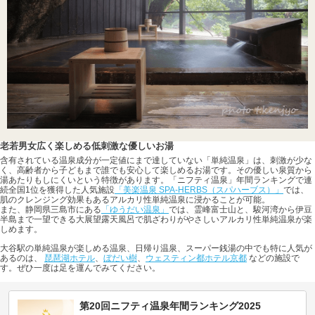
老若男女広く楽しめる低刺激な優しいお湯
含有されている温泉成分が一定値にまで達していない「単純温泉」は、刺激が少な
く、高齢者から子どもまで誰でも安心して楽しめるお湯です。その優しい泉質から
湯あたりもしにくいという特徴があります。「ニフティ温泉」年間ランキングで連
続全国1位を獲得した人気施設
「美楽温泉 SPA-HERBS（スパハーブス）」
では、
肌のクレンジング効果もあるアルカリ性単純温泉に浸かることが可能。
また、静岡県三島市にある
「ゆうだい温泉」
では、霊峰富士山と、駿河湾から伊豆
半島まで一望できる大展望露天風呂で肌ざわりがやさしいアルカリ性単純温泉が楽
しめます。
大谷駅の単純温泉が楽しめる温泉、日帰り温泉、スーパー銭湯の中でも特に人気が
あるのは、
琵琶湖ホテル
、
ぼだい樹
、
ウェスティン都ホテル京都
などの施設で
す。ぜひ一度は足を運んでみてください。
第20回ニフティ温泉年間ランキング2025