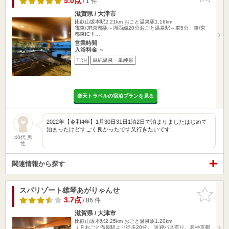
5.0点
/ 1 件
滋賀県 / 大津市
比叡山坂本駅2.21km
おごと温泉駅1.16km
電車/JR京都駅～湖西線20分おごと温泉駅～車5分 車/京
都東IC下…
営業時間
入浴料金 ～
宿泊
単純温泉・単純泉
楽天トラベルの宿泊プランを見る
2022年【令和4年】1月30日31日1泊2日で泊まりましたはじめて
泊まったけどすごく良かったです又行きたいです
40代 男
性
関連情報から探す
スパリゾート雄琴あがりゃんせ
お気に入
りに追加
3.7点
/ 86 件
滋賀県 / 大津市
比叡山坂本駅2.25km
おごと温泉駅1.20km
ＪＲおごと温泉駅より徒歩20分。 送迎バス有り。名神京都