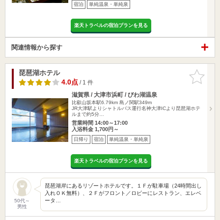
宿泊
単純温泉・単純泉
楽天トラベルの宿泊プランを見る
関連情報から探す
琵琶湖ホテル
お気に入
りに追加
4.0点
/ 1 件
滋賀県 / 大津市浜町 / びわ湖温泉
比叡山坂本駅6.79km
島ノ関駅349m
JR大津駅よりシャトルバス運行名神大津ICより琵琶湖ホテ
ルまで約5分…
営業時間 14:00～17:00
入浴料金 1,700円～
日帰り
宿泊
単純温泉・単純泉
楽天トラベルの宿泊プランを見る
琵琶湖岸にあるリゾートホテルです。１Ｆが駐車場（24時間出し
入れＯＫ無料）、２Ｆがフロント／ロビーにレストラン、エレベ
ータ…
50代～
男性