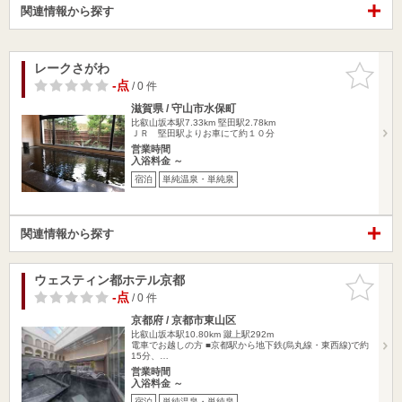
関連情報から探す
レークさがわ
お気に入
りに追加
-点
/ 0 件
滋賀県 / 守山市水保町
比叡山坂本駅7.33km
堅田駅2.78km
ＪＲ 堅田駅よりお車にて約１０分
営業時間
入浴料金 ～
宿泊
単純温泉・単純泉
関連情報から探す
ウェスティン都ホテル京都
お気に入
りに追加
-点
/ 0 件
京都府 / 京都市東山区
比叡山坂本駅10.80km
蹴上駅292m
電車でお越しの方 ■京都駅から地下鉄(烏丸線・東西線)で約
15分、…
営業時間
入浴料金 ～
宿泊
単純温泉・単純泉