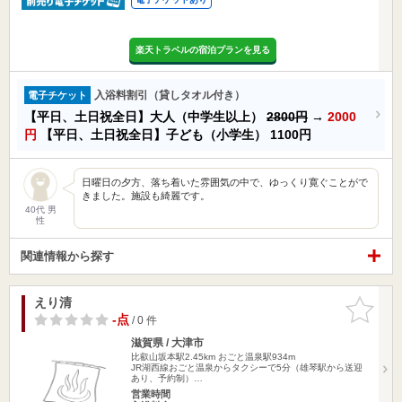
楽天トラベルの宿泊プランを見る
入浴料割引（貸しタオル付き）
電子チケット
【平日、土日祝全日】大人（中学生以上）
2800円
→
2000
円
【平日、土日祝全日】子ども（小学生）
1100円
日曜日の夕方、落ち着いた雰囲気の中で、ゆっくり寛ぐことがで
きました。施設も綺麗です。
40代 男
性
関連情報から探す
えり清
お気に入
りに追加
-点
/ 0 件
滋賀県 / 大津市
比叡山坂本駅2.45km
おごと温泉駅934m
JR湖西線おごと温泉からタクシーで5分（雄琴駅から送迎
あり、予約制）…
営業時間