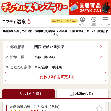
購入済チケットはこちら
ログイン
履歴
メニュー
単純温泉が楽しめる比叡山坂本駅(滋賀県)近くの温泉、日帰り温泉、スーパー銭湯おす
すめ
1. 都道府県
関西(近畿) / 滋賀県
2. 沿線・駅
比叡山坂本駅
3. こだわり条件
単純温泉・単純泉
こだわり条件を変更する
リストから探す
地図から探す
天然源泉の宿 ことゆう（糸結）
お気に入
りに追加