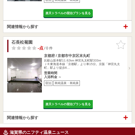
楽天トラベルの宿泊プランを見る
関連情報から探す
石長松菊園
お気に入
りに追加
-点
/ 0 件
京都府 / 京都市中京区末丸町
比叡山坂本駅11.62km
神宮丸太町駅333m
ＪＲ東海道本線「京都駅」より車15分。京阪「神宮丸太
町」駅より徒歩6…
営業時間
入浴料金 ～
宿泊
単純温泉・単純泉
楽天トラベルの宿泊プランを見る
関連情報から探す
滋賀県のニフティ温泉ニュース