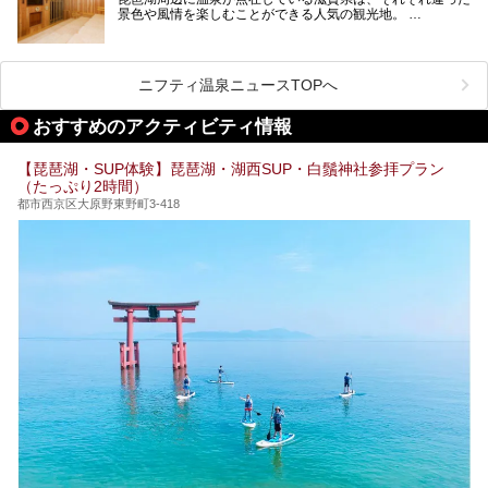
紹介します。
景色や風情を楽しむことができる人気の観光地。
今回は、そんな滋賀県でサウナに入れるおすすめ施設を厳選
してご紹介します！
旅行やお出かけのついではもちろん、近隣にお住いの方はぜ
ひ気軽に立ち寄ってみてくださいね。
ニフティ温泉ニュースTOPへ
おすすめのアクティビティ情報
【琵琶湖・SUP体験】琵琶湖・湖西SUP・白鬚神社参拝プラン
（たっぷり2時間）
都市西京区大原野東野町3-418