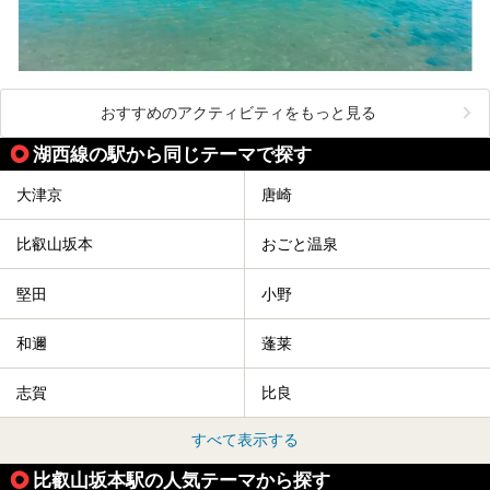
おすすめのアクティビティをもっと見る
湖西線の駅から同じテーマで探す
大津京
唐崎
比叡山坂本
おごと温泉
堅田
小野
和邇
蓬莱
志賀
比良
すべて表示する
比叡山坂本駅の人気テーマから探す