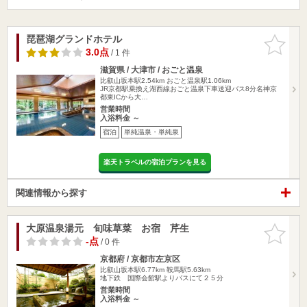
琵琶湖グランドホテル
お気に入
りに追加
3.0点
/ 1 件
滋賀県 / 大津市 / おごと温泉
比叡山坂本駅2.54km
おごと温泉駅1.06km
JR京都駅乗換え湖西線おごと温泉下車送迎バス8分名神京
都東ICから大…
営業時間
入浴料金 ～
宿泊
単純温泉・単純泉
楽天トラベルの宿泊プランを見る
関連情報から探す
大原温泉湯元 旬味草菜 お宿 芹生
お気に入
りに追加
-点
/ 0 件
京都府 / 京都市左京区
比叡山坂本駅6.77km
鞍馬駅5.63km
地下鉄 国際会館駅よりバスにて２５分
営業時間
入浴料金 ～