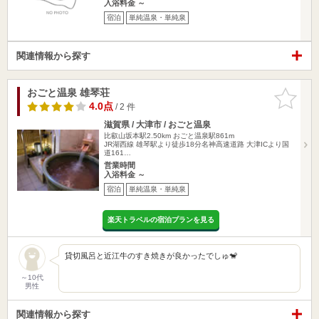
入浴料金 ～
宿泊
単純温泉・単純泉
関連情報から探す
おごと温泉 雄琴荘
お気に入
りに追加
4.0点
/ 2 件
滋賀県 / 大津市 / おごと温泉
比叡山坂本駅2.50km
おごと温泉駅861m
JR湖西線 雄琴駅より徒歩18分名神高速道路 大津ICより国
道161…
営業時間
入浴料金 ～
宿泊
単純温泉・単純泉
楽天トラベルの宿泊プランを見る
貸切風呂と近江牛のすき焼きが良かったでしゅ🐒
～10代
男性
関連情報から探す