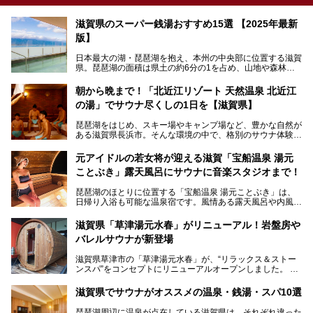
滋賀県のスーパー銭湯おすすめ15選 【2025年最新
版】
日本最大の湖・琵琶湖を抱え、本州の中央部に位置する滋賀
県。琵琶湖の面積は県土の約6分の1を占め、山地や森林部
分も多く、水と緑に恵まれています。古くから交通の要衝と
して栄え、県内には世界遺産の比叡山延暦寺、天守が国宝に
朝から晩まで！「北近江リゾート 天然温泉 北近江
指定されている彦根城、国の特別史跡の安土城跡など、多数
の湯」でサウナ尽くしの1日を【滋賀県】
の史跡があります。
今回は、滋賀県でおすすめのスーパー銭湯をご紹介します。
琵琶湖をはじめ、スキー場やキャンプ場など、豊かな自然が
琵琶湖の雄大な景色を眺めながら入れる施設もありますよ。
ある滋賀県長浜市。そんな環境の中で、格別のサウナ体験を
してみませんか？
元アイドルの若女将が迎える滋賀「宝船温泉 湯元
今回は、「北近江リゾート 天然温泉 北近江の湯」で朝から
ことぶき」露天風呂にサウナに音楽スタジオまで！
晩まで楽しめる過ごし方をご紹介！ サウナ設備やサウナド
リンクにサウナ飯など、サウナ尽くしの一日になること、間
琵琶湖のほとりに位置する「宝船温泉 湯元ことぶき」は、
違いなしですよ。
日帰り入浴も可能な温泉宿です。風情ある露天風呂や内風
───
呂、さらに2023年10月、屋外にバレルサウナのエリアがオ
提供元：北近江リゾート 天然温泉 北近江の湯【PR】
ープン。湖からそよぐ爽やかな風を感じながらサウナと温泉
この記事は北近江リゾート 天然温泉 北近江の湯のPR記事で
滋賀県「草津湯元水春」がリニューアル！岩盤房や
が楽しめます。
す。
バレルサウナが新登場
近江牛や琵琶湖にしかいない珍しい魚など滋賀グルメに舌鼓
滋賀県草津市の「草津湯元水春」が、“リラックス＆ストー
を打てるのも醍醐味の一つ。そして、若女将はなんと「元ア
ンスパ”をコンセプトにリニューアルオープンしました。
イドル」の現役アーティスト。音楽スタジオまで備えたユニ
岩盤浴エリアがゆったりくつろげる広いスペースに一新され
ークなお宿の多彩な魅力をご紹介します。
たほか、岩盤房やバレルサウナも新設されました。さらに地
滋賀県でサウナがオススメの温泉・銭湯・スパ10選
産地消をテーマにしたレストランメニューもパワーアップ。
今回新しくなった「草津湯元水春」の魅力を余すところなく
琵琶湖周辺に温泉が点在している滋賀県は、それぞれ違った