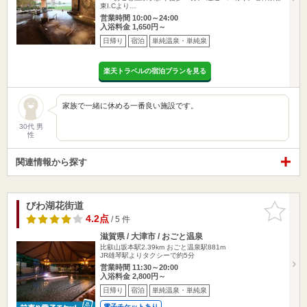
東I.Cより…
営業時間 10:00～24:00
入浴料金 1,650円～
日帰り
宿泊
単純温泉・単純泉
楽天トラベルの宿泊プランを見る
家族で一緒に休める一番良い施設です。
30代 男
性
関連情報から探す
びわ湖花街道
お気に入
りに追加
4.2点
/ 5 件
滋賀県 / 大津市 / おごと温泉
比叡山坂本駅2.39km
おごと温泉駅881m
JR雄琴駅よりタクシーで約5分
営業時間 11:30～20:00
入浴料金 2,800円～
日帰り
宿泊
単純温泉・単純泉
電子チケットあり