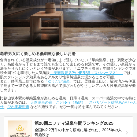
老若男女広く楽しめる低刺激な優しいお湯
含有されている温泉成分が一定値にまで達していない「単純温泉」は、刺激が少な
く、高齢者から子どもまで誰でも安心して楽しめるお湯です。その優しい泉質から
湯あたりもしにくいという特徴があります。「ニフティ温泉」年間ランキングで連
続全国1位を獲得した人気施設
「美楽温泉 SPA-HERBS（スパハーブス）」
では、
肌のクレンジング効果もあるアルカリ性単純温泉に浸かることが可能。
また、静岡県三島市にある
「ゆうだい温泉」
では、霊峰富士山と、駿河湾から伊豆
半島まで一望できる大展望露天風呂で肌ざわりがやさしいアルカリ性単純温泉が楽
しめます。
比叡山坂本駅の単純温泉が楽しめる温泉、日帰り温泉、スーパー銭湯の中でも特に
人気があるのは、
天然源泉の宿 ことゆう（糸結）
、
スパリゾート雄琴あがりゃん
せ
、
びわ湖花街道
などの施設です。ぜひ一度は足を運んでみてください。
第20回ニフティ温泉年間ランキング2025
全国約2.2万件の中から頂点に選ばれた、2025年の人
気施設は…