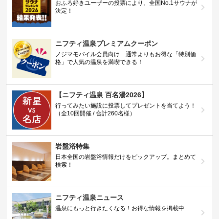
おふろ好きユーザーの投票により、全国No.1サウナが
決定！
ニフティ温泉プレミアムクーポン
ノジマモバイル会員向け 通常よりもお得な「特別価
格」で人気の温泉を満喫できる！
【ニフティ温泉 百名湯2026】
行ってみたい施設に投票してプレゼントを当てよう！
（全10回開催 / 合計260名様）
岩盤浴特集
日本全国の岩盤浴情報だけをピックアップ。まとめて
検索！
ニフティ温泉ニュース
温泉にもっと行きたくなる！お得な情報を掲載中