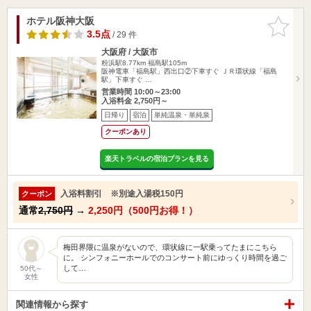
ホテル阪神大阪
お気に入
りに追加
3.5点
/ 29 件
大阪府 / 大阪市
粉浜駅8.77km
福島駅105m
阪神電車「福島駅」西出口②下車すぐ ＪＲ環状線「福島
駅」下車すぐ …
営業時間 10:00～23:00
入浴料金 2,750円～
日帰り
宿泊
単純温泉・単純泉
クーポンあり
楽天トラベルの宿泊プランを見る
入浴料割引 ※別途入湯税150円
クーポン
通常
2,750円
→
2,250円（500円お得！）
梅田界隈に温泉がないので、環状線に一駅乗ってたまにこちら
に。 シンフォニーホールでのコンサート前にゆっくり時間を過ご
して…
50代～
女性
関連情報から探す