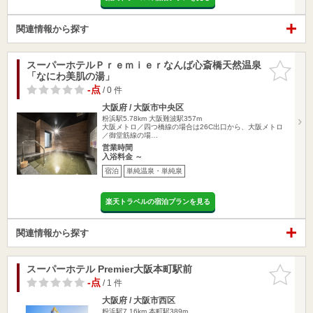
関連情報から探す
スーパーホテルＰｒｅｍｉｅｒなんば心斎橋天然温泉
お気に入
「なにわ美肌の湯」
りに追加
-点
/ 0 件
大阪府 / 大阪市中央区
粉浜駅5.78km
大阪難波駅357m
大阪メトロ／四つ橋線の場合は26C出口から、大阪メトロ
／御堂筋線の場…
営業時間
入浴料金 ～
宿泊
単純温泉・単純泉
楽天トラベルの宿泊プランを見る
関連情報から探す
スーパーホテル Premier大阪本町駅前
お気に入
りに追加
-点
/ 1 件
大阪府 / 大阪市西区
粉浜駅7.16km
本町駅389m