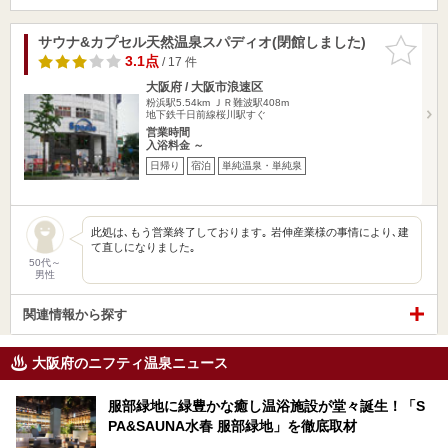
サウナ&カプセル天然温泉スパディオ(閉館しました)
お気に入
りに追加
3.1点
/ 17 件
大阪府 / 大阪市浪速区
粉浜駅5.54km
ＪＲ難波駅408m
地下鉄千日前線桜川駅すぐ
営業時間
入浴料金 ～
日帰り
宿泊
単純温泉・単純泉
此処は､もう営業終了しております｡ 岩伸産業様の事情により､建
て直しになりました｡
50代～
男性
関連情報から探す
大阪府のニフティ温泉ニュース
服部緑地に緑豊かな癒し温浴施設が堂々誕生！「S
PA&SAUNA水春 服部緑地」を徹底取材