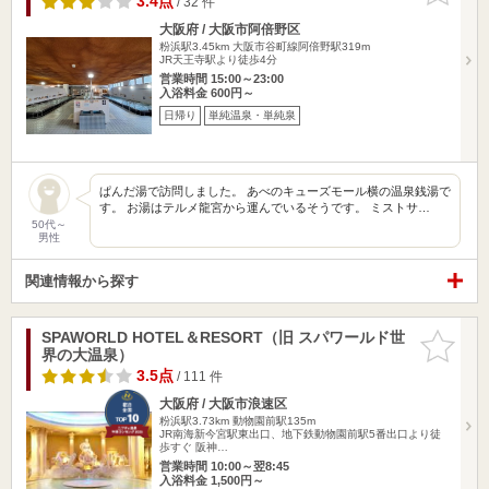
3.4点
/ 32 件
大阪府 / 大阪市阿倍野区
粉浜駅3.45km
大阪市谷町線阿倍野駅319m
JR天王寺駅より徒歩4分
営業時間 15:00～23:00
入浴料金 600円～
日帰り
単純温泉・単純泉
ぱんだ湯で訪問しました。 あべのキューズモール横の温泉銭湯で
す。 お湯はテルメ龍宮から運んでいるそうです。 ミストサ…
50代～
男性
関連情報から探す
SPAWORLD HOTEL＆RESORT（旧 スパワールド世
お気に入
界の大温泉）
りに追加
3.5点
/ 111 件
大阪府 / 大阪市浪速区
粉浜駅3.73km
動物園前駅135m
JR南海新今宮駅東出口、地下鉄動物園前駅5番出口より徒
歩すぐ 阪神…
営業時間 10:00～翌8:45
入浴料金 1,500円～