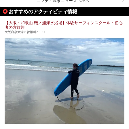
ニフティ温泉ニュースTOPへ
処にいたるまで魅力をたっぷり堪能してきたので、その全容
を詳しく紹介します！
今回はそんなサウナにこだわった、大阪府内のオススメ温
おすすめのアクティビティ情報
泉・銭湯・スパを30件紹介したいと思います！
【大阪・和歌山 磯ノ浦海水浴場】体験サーフィンスクール・初心
者の方歓迎
大阪府泉大津市曽根町2-1-11