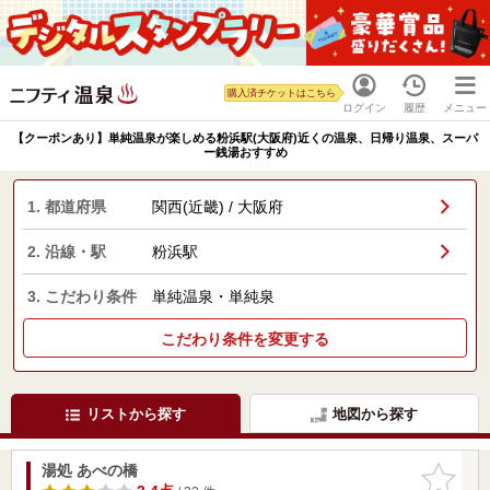
購入済チケットはこちら
ログイン
履歴
メニュー
【クーポンあり】単純温泉が楽しめる粉浜駅(大阪府)近くの温泉、日帰り温泉、スーパ
ー銭湯おすすめ
1. 都道府県
関西(近畿) / 大阪府
2. 沿線・駅
粉浜駅
3. こだわり条件
単純温泉・単純泉
こだわり条件を変更する
リストから探す
地図から探す
湯処 あべの橋
お気に入
りに追加