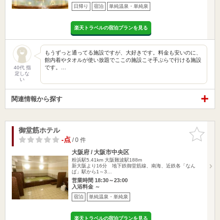
日帰り
宿泊
単純温泉・単純泉
楽天トラベルの宿泊プランを見る
もうずっと通ってる施設ですが、大好きです。料金も安いのに、
館内着やタオルが使い放題でここの施設こそ手ぶらで行ける施設
です。…
40代 指
定しな
い
関連情報から探す
御堂筋ホテル
お気に入
りに追加
-点
/ 0 件
大阪府 / 大阪市中央区
粉浜駅5.41km
大阪難波駅188m
新大阪より16分 地下鉄御堂筋線、南海、近鉄各「なん
ば」駅から1～3…
営業時間 18:30～23:00
入浴料金 ～
宿泊
単純温泉・単純泉
楽天トラベルの宿泊プランを見る