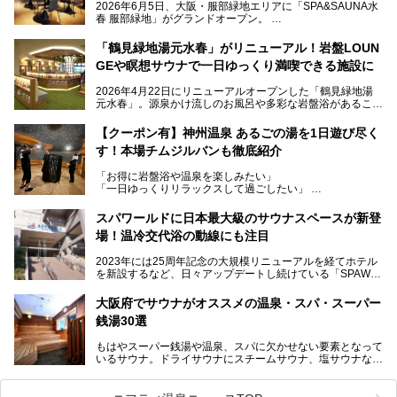
2026年6月5日、大阪・服部緑地エリアに「SPA&SAUNA水
春 服部緑地」がグランドオープン。
当初の計画から約5年の時を経て誕生した本施設は、温泉・
「鶴見緑地湯元水春」がリニューアル！岩盤LOUN
サウナ・岩盤浴・フィットネス・ラウンジ・レストランなど
GEや瞑想サウナで一日ゆっくり満喫できる施設に
を融合した、これまでの“水春”のイメージをさらに進化させ
た大型ウェルネス施設です。
2026年4月22日にリニューアルオープンした「鶴見緑地湯
元水春」。源泉かけ流しのお風呂や多彩な岩盤浴があること
今回はオープン前の内覧会に参加し、館内のこだわりポイン
で人気の施設ですが、リニューアルを経てこれまで以上
トを徹底取材してきました。
に“一日中くつろげる場所”としてパワーアップしています。
サウナー注目の3種のサウナや160cmの深水風呂、没入感の
【クーポン有】神州温泉 あるごの湯を1日遊び尽く
高い岩盤浴エリア、日本最大の台数を誇る最新AIフィットネ
す！本場チムジルバンも徹底紹介
今回のリニューアルでは、新たに登場した瞑想サウナをはじ
スマシンなど、見どころ満載の館内を詳しくご紹介します。
め、岩盤浴エリアや休憩スペースの充実、レストランなど、
「お得に岩盤浴や温泉を楽しみたい」
見どころが盛りだくさん。日常の疲れを癒やしたい方はもち
「一日ゆっくりリラックスして過ごしたい」
ろん、休日にゆったり過ごしたい方にもぴったりの内容とな
そんな方におすすめなのが、クーポンを使ってお得に長時間
っています。
利用できる「神州温泉 あるごの湯」です。
スパワールドに日本最大級のサウナスペースが新登
本記事では、そんなリニューアル後の注目ポイントを詳しく
場！温冷交代浴の動線にも注目
あるごの湯は、大阪府豊中市にある日帰り温浴施設で、阪急
紹介します。これから「鶴見緑地湯元水春」に訪れる方や、
宝塚線「三国駅」から徒歩約10分とアクセスも良好です。
より満足度の高い過ごし方をしたい方はぜひお読みくださ
2023年には25周年記念の大規模リニューアルを経てホテル
チムジルバン（岩盤浴）を中心に、発汗・リラックス・漫画
い。
を新設するなど、日々アップデートし続けている「SPAWO
タイムまで満喫できる長時間滞在型の施設なので、一日中ゆ
RLD HOTEL＆RESORT」（以下スパワールド）。
ったりと過ごしたいときにおすすめ。大うちわやタオルによ
そんなスパワールドが2025年11月15日（土）に、新たな浴
る迫力ある熱波パフォーマンスも毎日行われており、“とと
大阪府でサウナがオススメの温泉・スパ・スーパー
室や日本最大級140人収容の大規模サウナを携えてリニュー
のう”体験をしっかり楽しめるのもポイントです。
銭湯30選
アルオープン！浴室である4F・6Fそれぞれにリニューアル
が施されており、その総工費はなんと13.5億円！
さらに館内でくつろぐだけでなく、隣接するビルにはカラオ
もはやスーパー銭湯や温泉、スパに欠かせない要素となって
大規模リニューアルの全容を確認すべく、リニューアルプレ
ケやボウリングといった遊び場もあり、友人同士やカップル
いるサウナ。ドライサウナにスチームサウナ、塩サウナな
オープンイベントに行ってきました！今回はそのリニューア
で“遊び+癒し”の一日を過ごすのにもぴったり。
ど、いくつか異なるタイプが楽しめたり、水風呂や外気浴ス
ル部分の概要をお届けします。
ペース、ロウリュウなど、心ゆくまで楽しむためのサービス
今回は、あるごの湯を訪問し、チムジルバンやお風呂、食事
が充実した施設も多くみられます。