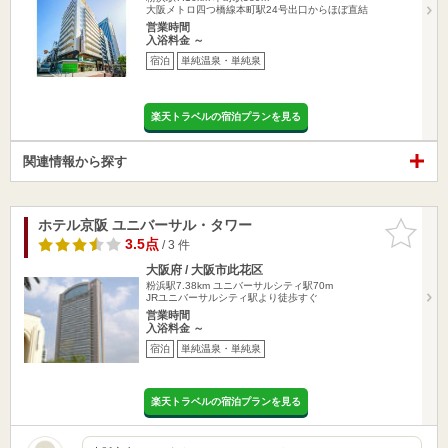
大阪メトロ四つ橋線本町駅24号出口からほぼ直結
営業時間
入浴料金 ～
宿泊
単純温泉・単純泉
楽天トラベルの宿泊プランを見る
関連情報から探す
ホテル京阪 ユニバーサル・タワー
お気に入
りに追加
3.5点
/ 3 件
大阪府 / 大阪市此花区
粉浜駅7.38km
ユニバーサルシティ駅70m
JRユニバーサルシティ駅より徒歩すぐ
営業時間
入浴料金 ～
宿泊
単純温泉・単純泉
楽天トラベルの宿泊プランを見る