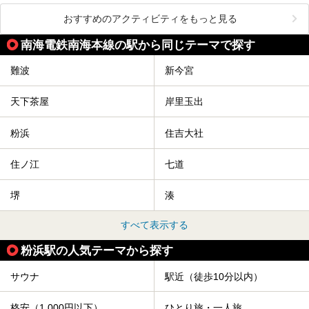
おすすめのアクティビティをもっと見る
南海電鉄南海本線の駅から同じテーマで探す
難波
新今宮
天下茶屋
岸里玉出
粉浜
住吉大社
住ノ江
七道
堺
湊
すべて表示する
粉浜駅の人気テーマから探す
サウナ
駅近（徒歩10分以内）
格安（1,000円以下）
ひとり旅・一人旅