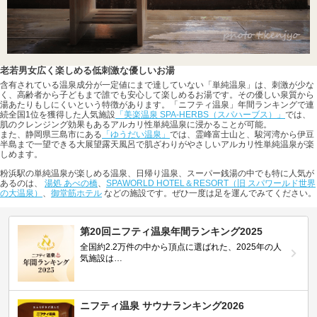
老若男女広く楽しめる低刺激な優しいお湯
含有されている温泉成分が一定値にまで達していない「単純温泉」は、刺激が少な
く、高齢者から子どもまで誰でも安心して楽しめるお湯です。その優しい泉質から
湯あたりもしにくいという特徴があります。「ニフティ温泉」年間ランキングで連
続全国1位を獲得した人気施設
「美楽温泉 SPA-HERBS（スパハーブス）」
では、
肌のクレンジング効果もあるアルカリ性単純温泉に浸かることが可能。
また、静岡県三島市にある
「ゆうだい温泉」
では、霊峰富士山と、駿河湾から伊豆
半島まで一望できる大展望露天風呂で肌ざわりがやさしいアルカリ性単純温泉が楽
しめます。
粉浜駅の単純温泉が楽しめる温泉、日帰り温泉、スーパー銭湯の中でも特に人気が
あるのは、
湯処 あべの橋
、
SPAWORLD HOTEL＆RESORT（旧 スパワールド世界
の大温泉）
、
御堂筋ホテル
などの施設です。ぜひ一度は足を運んでみてください。
第20回ニフティ温泉年間ランキング2025
全国約2.2万件の中から頂点に選ばれた、2025年の人
気施設は…
ニフティ温泉 サウナランキング2026