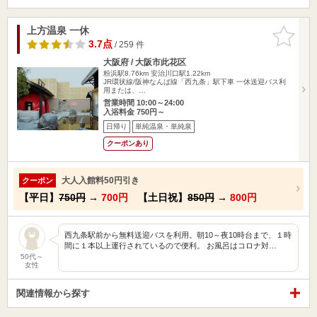
上方温泉 一休
お気に入
りに追加
3.7点
/ 259 件
大阪府 / 大阪市此花区
粉浜駅8.76km
安治川口駅1.22km
JR環状線/阪神なんば線「西九条」駅下車 一休送迎バス利
用または、…
営業時間 10:00～24:00
入浴料金 750円～
日帰り
単純温泉・単純泉
クーポンあり
大人入館料50円引き
クーポン
【平日】
750円
→
700円
【土日祝】
850円
→
800円
西九条駅前から無料送迎バスを利用。朝10～夜10時台まで、１時
間に１本以上運行されているので便利。 お風呂はコロナ対…
50代～
女性
関連情報から探す