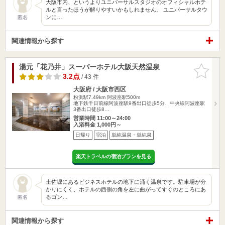
大阪市内、というよりユニバーサルスタジオのオフィシャルホテ
ルと言ったほうが解りやすいかもしれません。 ユニバーサルタウ
ンに…
匿名
関連情報から探す
湯元「花乃井」スーパーホテル大阪天然温泉
お気に入
りに追加
3.2点
/ 43 件
大阪府 / 大阪市西区
粉浜駅7.49km
阿波座駅500m
地下鉄千日前線阿波座駅9番出口徒歩5分、中央線阿波座駅
3番出口徒歩8…
営業時間 11:00～24:00
入浴料金 1,000円～
日帰り
宿泊
単純温泉・単純泉
楽天トラベルの宿泊プランを見る
土佐堀にあるビジネスホテルの地下に涌く温泉です。駐車場が分
かりにくく、ホテルの西側の角を左に曲がってすぐのところにあ
るゴン…
匿名
関連情報から探す