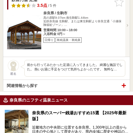
りに追加
3.5点
/ 5 件
奈良県 / 生駒市
高の原駅9.07km
南生駒駅1.44km
近鉄奈良線 生駒駅、または東生駒駅より奈良交通「小瀬保
険福祉ゾーン」…
営業時間 10:00～18:00
入浴料金 0円～
日帰り
単純温泉・単純泉
前から行ってみたかった足湯に入ってきました。 綺麗な施設でし
た。 熱いお湯に手足をつけて気持ちよかったです。 無料な…
匿名
関連情報から探す
奈良県のニフティ温泉ニュース
奈良県のスーパー銭湯おすすめ15選 【2025年最新
版】
近畿地方の中央部に位置する奈良県。1,300年以上の昔から
日本の中心地として歴史があり、県内全域に歴史や神話の舞