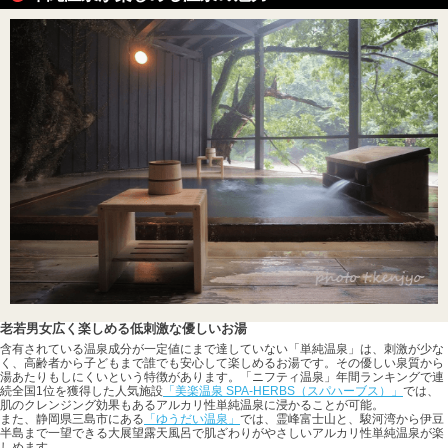
老若男女広く楽しめる低刺激な優しいお湯
含有されている温泉成分が一定値にまで達していない「単純温泉」は、刺激が少な
く、高齢者から子どもまで誰でも安心して楽しめるお湯です。その優しい泉質から
湯あたりもしにくいという特徴があります。「ニフティ温泉」年間ランキングで連
続全国1位を獲得した人気施設
「美楽温泉 SPA-HERBS（スパハーブス）」
では、
肌のクレンジング効果もあるアルカリ性単純温泉に浸かることが可能。
また、静岡県三島市にある
「ゆうだい温泉」
では、霊峰富士山と、駿河湾から伊豆
半島まで一望できる大展望露天風呂で肌ざわりがやさしいアルカリ性単純温泉が楽
しめます。