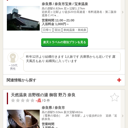
奈良県 / 奈良市宝来 / 宝来温泉
高の原駅4.82km
尼ヶ辻駅1.27km
近鉄尼ヶ辻駅より徒歩20分高速道・有料道路名：第二阪奈
道路Ｃﾒｲｼｮ…
営業時間 11:00～21:00
入浴料金 1,000円～
日帰り
宿泊
単純温泉・単純泉
楽天トラベルの宿泊プランを見る
昨年12月より結構行きます 1人旅です 兵庫県からも近いです 露
天風呂もあり 結構気に入っています
～10代
男性
関連情報から探す
天然温泉 吉野桜の湯 御宿 野乃 奈良
お気に入
りに追加
-点
/ 0 件
奈良県 / 奈良市
高の原駅5.02km
新大宮駅482m
［電車の場合］ JR「奈良駅」より徒歩約1分 近鉄「近
鉄奈良…
営業時間
入浴料金 ～