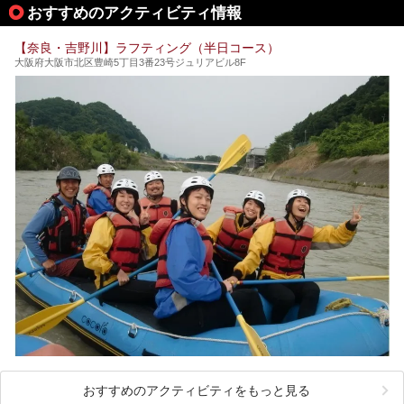
今回は、奈良で行けるおすすめのスーパー銭湯を5つご紹介
す。また吉野山を含む「紀伊山地の霊場と参詣道」はユネス
おすすめのアクティビティ情報
したいと思います。
コの世界遺産に登録されており、修験道の霊場として荘厳な
雰囲気をたたえています。
【奈良・吉野川】ラフティング（半日コース）
開湯300年と歴史のある霊験あらたかな吉野の湯で、春を感
大阪府大阪市北区豊崎5丁目3番23号ジュリアビル8F
じる湯治の旅はいかがでしょう。
今回は奈良県吉野のおすすめ温泉を紹介いたします！
おすすめのアクティビティをもっと見る