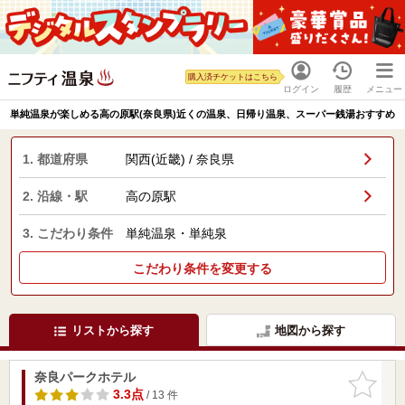
購入済チケットはこちら
ログイン
履歴
メニュー
単純温泉が楽しめる高の原駅(奈良県)近くの温泉、日帰り温泉、スーパー銭湯おすすめ
1. 都道府県
関西(近畿) / 奈良県
2. 沿線・駅
高の原駅
3. こだわり条件
単純温泉・単純泉
こだわり条件を変更する
リストから探す
地図から探す
奈良パークホテル
お気に入
りに追加
3.3点
/ 13 件