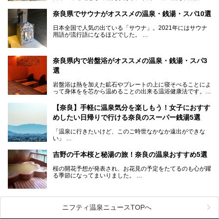
台となったスポットが存在しています。県内だけで3つの世
界遺産があり、古代をそこかしこに感じられる地域です。
奈良県でサウナがオススメの温泉・銭湯・スパ10選
そんな奈良県のスーパー銭湯は、便利な街中にある施設か
ら、険しい山中にある秘湯までバラエティ豊か。ここでは、
日本全国で人気の出ている「サウナ」。2021年にはサウナ
奈良県で評判のスーパー銭湯をご紹介します。
用語が流行語になるほどでした。
そんなサウナ、関西・奈良県にも有名な温浴施設が多いんで
すよ。
奈良県内で岩盤浴がオススメの温泉・銭湯・スパ3
中心部に近いサウナや郊外にあるアウトドアフィンランド式
選
サウナなど種類も豊富です。
岩盤浴は熱を加えた鉱石やプレートの上に寝そべることによ
奈良県にあるサウナでリフレッシュしませんか？
って身体をを芯から温めることの出来る温浴健康法です。じ
んわりと身体の内部を温めて発汗を促すことでリラックス効
果だけではなく、代謝が高まり健康や美容にも良い影響が期
【奈良】手軽に温泉気分を楽しもう！女子におすす
待できます。今回はそんな岩盤浴にこだわった、奈良県内の
めしたい日帰りで行ける奈良のスーパー銭湯5選
オススメ温泉・銭湯・スパ3ヶ所を紹介させていただきま
す。
「温泉に行きたいけど、このご時世なかなか遠出ができな
い」
「たまには温泉にゆっくり浸かってリフレッシュしたい！」
そんな方も多いのではないでしょうか？
吉野の千本桜と秘湯の旅！奈良の温泉おすすめ5選
お宿に泊まって観光地を巡るような温泉旅行がしたいけど、
桜の開花予想が発表され、お花見の予定をたてるのも心が躍
まとまった時間が取れない時もありますよね。
る季節になってまいりました。
そんな時は、日帰りでサクッと楽しめるスーパー銭湯がおす
日本には桜の名所が数多くありますが、古くから和歌にも詠
すめ！
まれるくらい日本人の心を捉えて離さない名所中の名所があ
手軽でリーズナブルに温泉気分を楽しめるだけでなく、体の
ります。それは奈良県の吉野山。
芯までじんわり温まってリラックス効果も抜群。
ニフティ温泉ニュースTOPへ
シロヤマザクラを中心に200種約３万本の桜が咲き誇りま