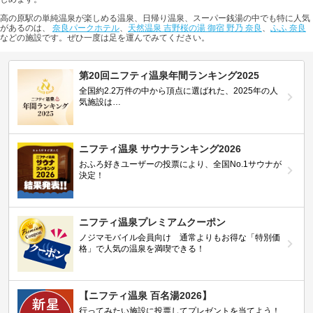
高の原駅の単純温泉が楽しめる温泉、日帰り温泉、スーパー銭湯の中でも特に人気
があるのは、
奈良パークホテル
、
天然温泉 吉野桜の湯 御宿 野乃 奈良
、
ふふ 奈良
などの施設です。ぜひ一度は足を運んでみてください。
第20回ニフティ温泉年間ランキング2025
全国約2.2万件の中から頂点に選ばれた、2025年の人
気施設は…
ニフティ温泉 サウナランキング2026
おふろ好きユーザーの投票により、全国No.1サウナが
決定！
ニフティ温泉プレミアムクーポン
ノジマモバイル会員向け 通常よりもお得な「特別価
格」で人気の温泉を満喫できる！
【ニフティ温泉 百名湯2026】
行ってみたい施設に投票してプレゼントを当てよう！