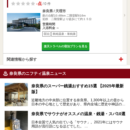
-点
/ 0 件
奈良県 / 天理市
萩の台駅10.48km
二階堂駅616m
近鉄 二階堂駅より徒歩にて約１５分
営業時間
入浴料金 ～
宿泊
単純温泉・単純泉
楽天トラベルの宿泊プランを見る
関連情報から探す
奈良県のニフティ温泉ニュース
奈良県のスーパー銭湯おすすめ15選 【2025年最新
版】
近畿地方の中央部に位置する奈良県。1,300年以上の昔から
日本の中心地として歴史があり、県内全域に歴史や神話の舞
台となったスポットが存在しています。県内だけで3つの世
界遺産があり、古代をそこかしこに感じられる地域です。
奈良県でサウナがオススメの温泉・銭湯・スパ10選
そんな奈良県のスーパー銭湯は、便利な街中にある施設か
ら、険しい山中にある秘湯までバラエティ豊か。ここでは、
日本全国で人気の出ている「サウナ」。2021年にはサウナ
奈良県で評判のスーパー銭湯をご紹介します。
用語が流行語になるほどでした。