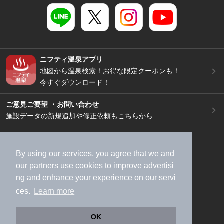
ニフティ温泉アプリ
地図から温泉検索！お得な限定クーポンも！
今すぐダウンロード！
ご意見ご要望 ・お問い合わせ
施設データの新規追加や修正依頼もこちらから
スマートフォン
/
PC
加盟店募集（資料請求）
広告出稿のご案内
By using our services, you agree that we and
our
partners
use cookies to improve advertisi
利用規約
ライフスタイルMEMBERS+規約
ng and enhance your experience on our servi
特定商取引法に基づく表記
ヘルプ
採用情報
ces.
Learn more
運営会社
個人情報保護ポリシー
©NIFTY Lifestyle Co., Ltd.
OK