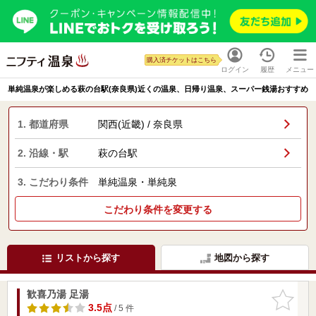
購入済チケットはこちら
ログイン
履歴
メニュー
単純温泉が楽しめる萩の台駅(奈良県)近くの温泉、日帰り温泉、スーパー銭湯おすすめ
1. 都道府県
関西(近畿) / 奈良県
2. 沿線・駅
萩の台駅
3. こだわり条件
単純温泉・単純泉
こだわり条件を変更する
リストから探す
地図から探す
歓喜乃湯 足湯
お気に入
りに追加
3.5点
/ 5 件