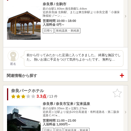
奈良県 / 生駒市
萩の台駅1.60km
南生駒駅1.44km
近鉄奈良線 生駒駅、または東生駒駅より奈良交通「小瀬保
険福祉ゾーン」…
営業時間 10:00～18:00
入浴料金 0円～
日帰り
単純温泉・単純泉
前から行ってみたかった足湯に入ってきました。 綺麗な施設でし
た。 熱いお湯に手足をつけて気持ちよかったです。 無料な…
匿名
関連情報から探す
奈良パークホテル
お気に入
りに追加
3.3点
/ 13 件
奈良県 / 奈良市宝来 / 宝来温泉
萩の台駅6.35km
尼ヶ辻駅1.27km
近鉄尼ヶ辻駅より徒歩20分高速道・有料道路名：第二阪奈
道路Ｃﾒｲｼｮ…
営業時間 11:00～21:00
入浴料金 1,000円～
日帰り
宿泊
単純温泉・単純泉