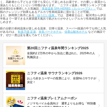
く、高齢者から子どもまで誰でも安心して楽しめるお湯です。その優しい泉質から
湯あたりもしにくいという特徴があります。「ニフティ温泉」年間ランキングで連
続全国1位を獲得した人気施設
「美楽温泉 SPA-HERBS（スパハーブス）」
では、
肌のクレンジング効果もあるアルカリ性単純温泉に浸かることが可能。
また、静岡県三島市にある
「ゆうだい温泉」
では、霊峰富士山と、駿河湾から伊豆
半島まで一望できる大展望露天風呂で肌ざわりがやさしいアルカリ性単純温泉が楽
しめます。
萩の台駅の単純温泉が楽しめる温泉、日帰り温泉、スーパー銭湯の中でも特に人気
があるのは、
歓喜乃湯 足湯
、
奈良パークホテル
、
信貴山観光ホテル
などの施設で
す。ぜひ一度は足を運んでみてください。
第20回ニフティ温泉年間ランキング2025
全国約2.2万件の中から頂点に選ばれた、2025年の人
気施設は…
ニフティ温泉 サウナランキング2026
おふろ好きユーザーの投票により、全国No.1サウナが
決定！
ニフティ温泉プレミアムクーポン
ノジマモバイル会員向け 通常よりもお得な「特別価