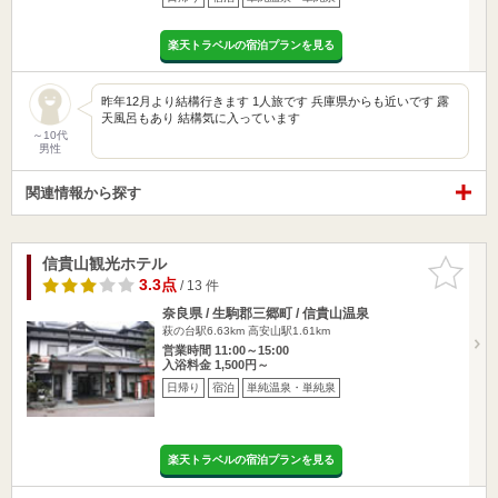
楽天トラベルの宿泊プランを見る
昨年12月より結構行きます 1人旅です 兵庫県からも近いです 露
天風呂もあり 結構気に入っています
～10代
男性
関連情報から探す
信貴山観光ホテル
お気に入
りに追加
3.3点
/ 13 件
奈良県 / 生駒郡三郷町 / 信貴山温泉
萩の台駅6.63km
高安山駅1.61km
営業時間 11:00～15:00
入浴料金 1,500円～
日帰り
宿泊
単純温泉・単純泉
楽天トラベルの宿泊プランを見る