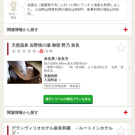
信貴山（朝護孫子寺）に行った時にランチと温泉を利用しまし
た。 入浴料は喫茶利用の場合は800円、食事利用の場合は500
円…
50代～
男性
関連情報から探す
天然温泉 吉野桜の湯 御宿 野乃 奈良
お気に入
りに追加
-点
/ 0 件
奈良県 / 奈良市
萩の台駅9.68km
新大宮駅482m
［電車の場合］ JR「奈良駅」より徒歩約1分 近鉄「近
鉄奈良…
営業時間
入浴料金 ～
宿泊
単純温泉・単純泉
楽天トラベルの宿泊プランを見る
関連情報から探す
グランヴィリオホテル奈良和蔵 －ルートインホテル
お気に入
ズ－
りに追加