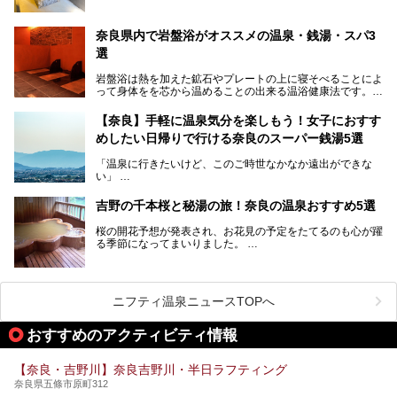
そんなサウナ、関西・奈良県にも有名な温浴施設が多いんで
すよ。
奈良県内で岩盤浴がオススメの温泉・銭湯・スパ3
中心部に近いサウナや郊外にあるアウトドアフィンランド式
選
サウナなど種類も豊富です。
岩盤浴は熱を加えた鉱石やプレートの上に寝そべることによ
奈良県にあるサウナでリフレッシュしませんか？
って身体をを芯から温めることの出来る温浴健康法です。じ
んわりと身体の内部を温めて発汗を促すことでリラックス効
果だけではなく、代謝が高まり健康や美容にも良い影響が期
【奈良】手軽に温泉気分を楽しもう！女子におすす
待できます。今回はそんな岩盤浴にこだわった、奈良県内の
めしたい日帰りで行ける奈良のスーパー銭湯5選
オススメ温泉・銭湯・スパ3ヶ所を紹介させていただきま
す。
「温泉に行きたいけど、このご時世なかなか遠出ができな
い」
「たまには温泉にゆっくり浸かってリフレッシュしたい！」
そんな方も多いのではないでしょうか？
吉野の千本桜と秘湯の旅！奈良の温泉おすすめ5選
お宿に泊まって観光地を巡るような温泉旅行がしたいけど、
桜の開花予想が発表され、お花見の予定をたてるのも心が躍
まとまった時間が取れない時もありますよね。
る季節になってまいりました。
そんな時は、日帰りでサクッと楽しめるスーパー銭湯がおす
日本には桜の名所が数多くありますが、古くから和歌にも詠
すめ！
まれるくらい日本人の心を捉えて離さない名所中の名所があ
手軽でリーズナブルに温泉気分を楽しめるだけでなく、体の
ります。それは奈良県の吉野山。
芯までじんわり温まってリラックス効果も抜群。
ニフティ温泉ニュースTOPへ
シロヤマザクラを中心に200種約３万本の桜が咲き誇りま
今回は、奈良で行けるおすすめのスーパー銭湯を5つご紹介
す。また吉野山を含む「紀伊山地の霊場と参詣道」はユネス
おすすめのアクティビティ情報
したいと思います。
コの世界遺産に登録されており、修験道の霊場として荘厳な
雰囲気をたたえています。
【奈良・吉野川】奈良吉野川・半日ラフティング
開湯300年と歴史のある霊験あらたかな吉野の湯で、春を感
奈良県五條市原町312
じる湯治の旅はいかがでしょう。