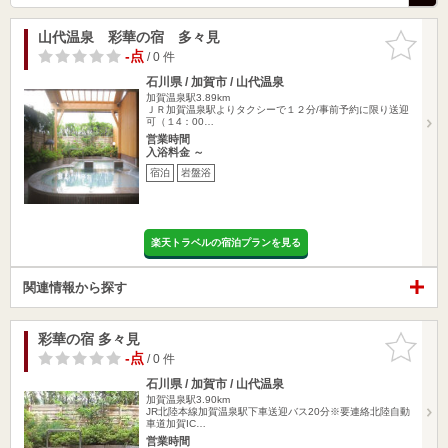
山代温泉 彩華の宿 多々見
お気に入
りに追加
-点
/ 0 件
石川県 / 加賀市 / 山代温泉
加賀温泉駅3.89km
ＪＲ加賀温泉駅よりタクシーで１２分/事前予約に限り送迎
可（１4：00…
営業時間
入浴料金 ～
宿泊
岩盤浴
楽天トラベルの宿泊プランを見る
関連情報から探す
彩華の宿 多々見
お気に入
りに追加
-点
/ 0 件
石川県 / 加賀市 / 山代温泉
加賀温泉駅3.90km
JR北陸本線加賀温泉駅下車送迎バス20分※要連絡北陸自動
車道加賀IC…
営業時間