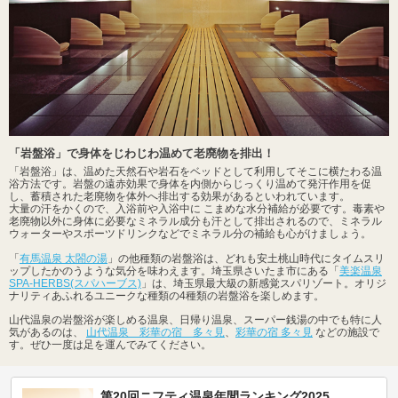
「岩盤浴」で身体をじわじわ温めて老廃物を排出！
「岩盤浴」は、温めた天然石や岩石をベッドとして利用してそこに横たわる温
浴方法です。岩盤の遠赤効果で身体を内側からじっくり温めて発汗作用を促
し、蓄積された老廃物を体外へ排出する効果があるといわれています。
大量の汗をかくので、入浴前や入浴中に こまめな水分補給が必要です。毒素や
老廃物以外に身体に必要なミネラル成分も汗として排出されるので、ミネラル
ウォーターやスポーツドリンクなどでミネラル分の補給も心がけましょう。
「
有馬温泉 太閤の湯
」の他種類の岩盤浴は、どれも安土桃山時代にタイムスリ
ップしたかのうような気分を味わえます。埼玉県さいたま市にある「
美楽温泉
SPA-HERBS(スパハーブス)
」は、埼玉県最大級の新感覚スパリゾート。オリジ
ナリティあふれるユニークな種類の4種類の岩盤浴を楽しめます。
山代温泉の岩盤浴が楽しめる温泉、日帰り温泉、スーパー銭湯の中でも特に人
気があるのは、
山代温泉 彩華の宿 多々見
、
彩華の宿 多々見
などの施設で
す。ぜひ一度は足を運んでみてください。
第20回ニフティ温泉年間ランキング2025