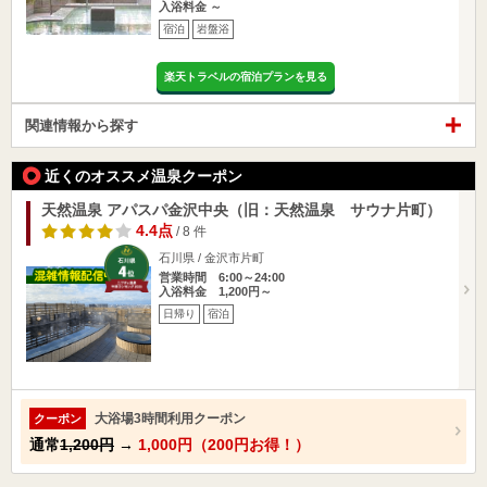
入浴料金 ～
宿泊
岩盤浴
楽天トラベルの宿泊プランを見る
関連情報から探す
近くのオススメ温泉クーポン
天然温泉 アパスパ金沢中央（旧：天然温泉 サウナ片町）
4.4点
/ 8 件
石川県 / 金沢市片町
営業時間 6:00～24:00
入浴料金 1,200円～
日帰り
宿泊
大浴場3時間利用クーポン
クーポン
通常
1,200円
→
1,000円（200円お得！）