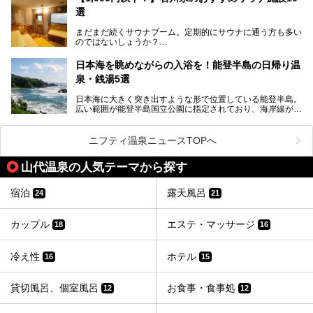
京から約2時間30分と、首都圏からアクセスしやすい立地も
全館貸し切って開催！
選
魅力ですね。
金沢市郊外には湯涌温泉や深谷温泉などの良質な温泉があ
まさかの温泉旅館でフェス！ライブの後は温泉に入って泊ま
まだまだ続くサウナブーム。定期的にサウナに通う方も多い
り、観光に加えて温泉もぜひ楽しみたいところ。金沢エリア
れちゃう！なんということでしょう！！
のではないしょうか？
でおすすめのスーパー銭湯をご紹介します。
加賀温泉郷フェス2017についてまとめます！
今回はそんなサウナによく行く人もこれから楽しむ人も格安
日本海を眺めながらの入浴を！能登半島の日帰り温
で楽しめるサウナを紹介します。
泉・銭湯5選
街中でアクセス抜群のところや、温泉とともに楽しめる施設
日本海に大きく突き出すような形で位置している能登半島。
など、種類豊富ですよ。
広い範囲が能登半島国立公園に指定されており、海岸線が作
り出す美しい景観が楽しめる景勝地です。
今回の記事では石川県にある1,000円以下のおすすめサウナ
車で行くのがオススメですが、ドライブの際にぜひ一緒に楽
施設を紹介します。
しんでいただきたいのが温泉です。絶景を眺めながらつかる
ニフティ温泉ニュースTOPへ
温泉は最高ですよ！ 今回はそんな能登の温泉を5つご紹介
します。
山代温泉の人気テーマから探す
宿泊
露天風呂
24
21
カップル
エステ・マッサージ
18
16
冷え性
ホテル
16
15
貸切風呂、個室風呂
お食事・食事処
12
12