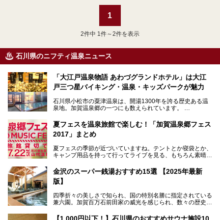
1
2
件中 1件～2件を表示
石川県のニフティ温泉ニュース
「大江戸温泉物語 あわづグランドホテル」は大江
戸三つ星バイキング・温泉・キッズパークが魅力
石川県小松市の粟津温泉は、開湯1300年を誇る歴史ある温
泉地。加賀温泉郷の一つにも数えられています。
その粟津温泉に建つ「大江戸温泉物語 あわづグランドホテ
夏フェスを温泉旅館で楽しむ！「加賀温泉郷フェス
ル」（以下、あわづグランドホテル）は客室数97室のホテ
2017」まとめ
ルで、昨年2024年12月に露天風呂を新設。充実したキッズ
パークはファミリー層に大人気を博しています。さらに今年
夏フェスの季節が近づいていますね。テントとか寝袋とか、
2025年7月からは「大江戸三つ星バイキング」がスタート！
キャンプ用品を持って行ってライブを見る、もちろん素晴ら
しい１日になることでしょう。
この話題のホテルを取材してきたのでさっそく紹介します。
金沢のスーパー銭湯おすすめ15選 【2025年最新
いやでもね、暑いし汗や砂埃でドロドロになるしうるさくて
───
版】
夜は寝られないし、若い時はそういうのが良かったんですけ
提供元：大江戸温泉物語ホテルズ＆リゾーツ株式会社【P
どね。かつての千代の富士なみに体力の限界を感じてる昨
R】
四季折々の美しさで知られ、国の特別名勝に指定されている
今、もうちょっと気楽なフェスはないかな、と探してたらあ
この記事は大江戸温泉物語 あわづグランドホテルのPR記事
兼六園。加賀百万石前田家の威光を感じられ、数々の歴史的
りましたよ！
です。
な建造物がある金沢城公園など、名所旧跡が多い金沢エリ
ア。国内でも特に人気の観光地の1つです。北陸新幹線で東
「加賀温泉郷フェス 2017」が石川県・山代温泉の瑠璃光を
【1,000円以下！】石川県のおすすめサウナ施設10