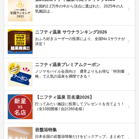
全国約2.2万件の中から頂点に選ばれた、2025年の人
気施設は…
ニフティ温泉 サウナランキング2026
おふろ好きユーザーの投票により、全国No.1サウナが
決定！
ニフティ温泉プレミアムクーポン
ノジマモバイル会員向け 通常よりもお得な「特別価
格」で人気の温泉を満喫できる！
【ニフティ温泉 百名湯2026】
行ってみたい施設に投票してプレゼントを当てよう！
（全10回開催 / 合計260名様）
岩盤浴特集
日本全国の岩盤浴情報だけをピックアップ。まとめて