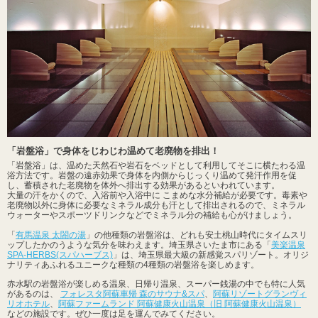
「岩盤浴」で身体をじわじわ温めて老廃物を排出！
「岩盤浴」は、温めた天然石や岩石をベッドとして利用してそこに横たわる温
浴方法です。岩盤の遠赤効果で身体を内側からじっくり温めて発汗作用を促
し、蓄積された老廃物を体外へ排出する効果があるといわれています。
大量の汗をかくので、入浴前や入浴中に こまめな水分補給が必要です。毒素や
老廃物以外に身体に必要なミネラル成分も汗として排出されるので、ミネラル
ウォーターやスポーツドリンクなどでミネラル分の補給も心がけましょう。
「
有馬温泉 太閤の湯
」の他種類の岩盤浴は、どれも安土桃山時代にタイムスリ
ップしたかのうような気分を味わえます。埼玉県さいたま市にある「
美楽温泉
SPA-HERBS(スパハーブス)
」は、埼玉県最大級の新感覚スパリゾート。オリジ
ナリティあふれるユニークな種類の4種類の岩盤浴を楽しめます。
赤水駅の岩盤浴が楽しめる温泉、日帰り温泉、スーパー銭湯の中でも特に人気
があるのは、
フォレスタ阿蘇車帰 森のサウナ&スパ
、
阿蘇リゾートグランヴィ
リオホテル
、
阿蘇ファームランド 阿蘇健康火山温泉（旧 阿蘇健康火山温泉）
などの施設です。ぜひ一度は足を運んでみてください。