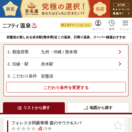
購入済チケットはこちら
ログイン
履歴
メニュー
岩盤浴が楽しめる赤水駅(熊本県)近くの温泉、日帰り温泉、スーパー銭湯おすすめ
1. 都道府県
九州・沖縄 / 熊本県
2. 沿線・駅
赤水駅
3. こだわり条件
岩盤浴
こだわり条件を変更する
リストから探す
地図から探す
フォレスタ阿蘇車帰 森のサウナ&スパ
お気に入
りに追加
-点
/ 0 件