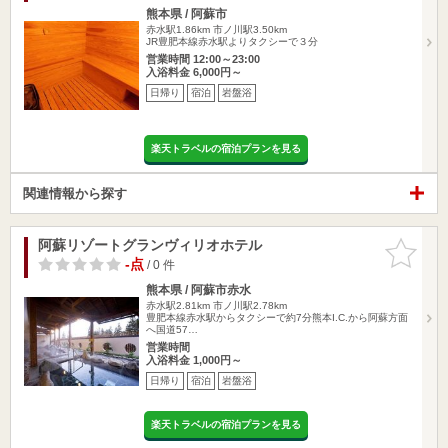
熊本県 / 阿蘇市
赤水駅1.86km
市ノ川駅3.50km
JR豊肥本線赤水駅よりタクシーで３分
営業時間 12:00～23:00
入浴料金 6,000円～
日帰り
宿泊
岩盤浴
楽天トラベルの宿泊プランを見る
関連情報から探す
阿蘇リゾートグランヴィリオホテル
お気に入
りに追加
-点
/ 0 件
熊本県 / 阿蘇市赤水
赤水駅2.81km
市ノ川駅2.78km
豊肥本線赤水駅からタクシーで約7分熊本I.C.から阿蘇方面
へ国道57…
営業時間
入浴料金 1,000円～
日帰り
宿泊
岩盤浴
楽天トラベルの宿泊プランを見る