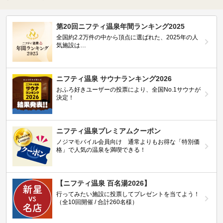
第20回ニフティ温泉年間ランキング2025
全国約2.2万件の中から頂点に選ばれた、2025年の人
気施設は…
ニフティ温泉 サウナランキング2026
おふろ好きユーザーの投票により、全国No.1サウナが
決定！
ニフティ温泉プレミアムクーポン
ノジマモバイル会員向け 通常よりもお得な「特別価
格」で人気の温泉を満喫できる！
【ニフティ温泉 百名湯2026】
行ってみたい施設に投票してプレゼントを当てよう！
（全10回開催 / 合計260名様）