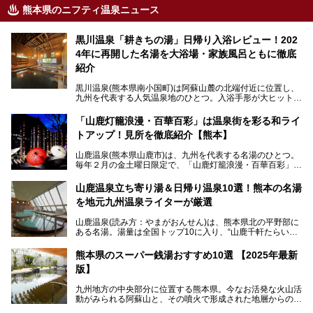
熊本県のニフティ温泉ニュース
黒川温泉「耕きちの湯」日帰り入浴レビュー！202
4年に再開した名湯を大浴場・家族風呂ともに徹底
紹介
黒川温泉(熊本県南小国町)は阿蘇山麓の北端付近に位置し、
九州を代表する人気温泉地のひとつ。入浴手形が大ヒット
し、各宿の趣の異なる露天風呂をめぐることで知られていま
す。
「山鹿灯籠浪漫・百華百彩」は温泉街を彩る和ライ
トアップ！見所を徹底紹介【熊本】
中でも「耕きち(こうきち)の湯」は露天風呂を持たないもの
の、風情ある内湯を楽しめる日帰り温泉施設。自然災害によ
山鹿温泉(熊本県山鹿市)は、九州を代表する名湯のひとつ。
り一度廃業しましたが、2024年10月に営業再開。数多くの
毎年２月の金土曜日限定で、「山鹿灯籠浪漫・百華百彩」
温泉ファンに注目される名湯です。
（やまがとうろうろまん・ひゃっかひゃくさい）が開催され
ます。和傘や竹、ろうそくなどを用いて、和情緒たっぷりの
山鹿温泉立ち寄り湯＆日帰り温泉10選！熊本の名湯
ライトアップが無料で楽しめます。
を地元九州温泉ライターが厳選
今回は再開した耕きちの湯を訪問し、全浴室(男女別大浴
2025年は、2月7～8日・14～15日・21～22日・28～3月1
場・家族風呂)を徹底紹介します！
山鹿温泉(読み方：やまがおんせん)は、熊本県北の平野部に
日、の合計8日間開催。今回は地元九州在住の筆者が、その
ある名湯。湯量は全国トップ10に入り、“山鹿千軒たらいな
見所を徹底紹介。併せて、その他イベントや立ち寄り湯も併
し”と唄われる程。また、“乙女の柔肌”とも称される柔らかな
せてご紹介します。
泉質であり、お湯の良さにも定評があります。
熊本県のスーパー銭湯おすすめ10選 【2025年最新
版】
今回は地元九州の温泉ライターの私が実際に入浴した中か
ら、山鹿温泉の旅館やホテルの立ち寄り湯・日帰り入浴施
九州地方の中央部分に位置する熊本県。今なお活発な火山活
設・家族風呂の3パターンに分類し、合計10施設を厳選して
動がみられる阿蘇山と、その噴火で形成された地層からの湧
ご紹介。ぜひ、湯めぐりの参考にして下さいね！
水が多くあることから「火の国」「水の国」とも呼ばれま