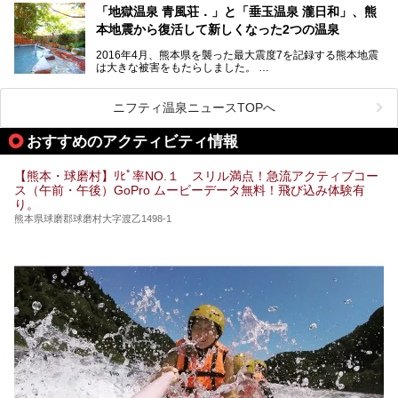
す。
「地獄温泉 青風荘．」と「垂玉温泉 瀧日和」、熊
そんな熊本県は、県内の至るところから温泉が湧いている温
本地震から復活して新しくなった2つの温泉
泉県でもあります。山鹿温泉、玉名温泉、黒川温泉、人吉温
泉など有名な温泉地だけでなく、市街地にも天然温泉が湧き
2016年4月、熊本県を襲った最大震度7を記録する熊本地震
出すスーパー銭湯が豊富です。なかでも注目のスーパー銭湯
は大きな被害をもたらしました。
をピックアップしました。
阿蘇山麓の南阿蘇村の「地獄温泉 清風荘」、そして「清風
荘」から400mほど離れた「垂玉（たるたま）温泉 山口旅
ニフティ温泉ニュースTOPへ
館」の2軒は、この地震による土砂崩れなどのために、一時
期は孤立状態に。もしかしたらこの時のニュースで、「地獄
おすすめのアクティビティ情報
温泉」と「垂玉温泉」の名前を知った人もいるかもしれませ
ん。
【熊本・球磨村】ﾘﾋﾟ率NO.１ スリル満点！急流アクティブコー
この2軒は今どうなっているのでしょうか。実は現在は「地
ス（午前・午後）GoPro ムービーデータ無料！飛び込み体験有
獄温泉 青風荘．」「垂玉温泉 瀧日和」として営業を再開し
り。
ています。2021年に現地を訪問してきましたのでレポート
します。
熊本県球磨郡球磨村大字渡乙1498-1