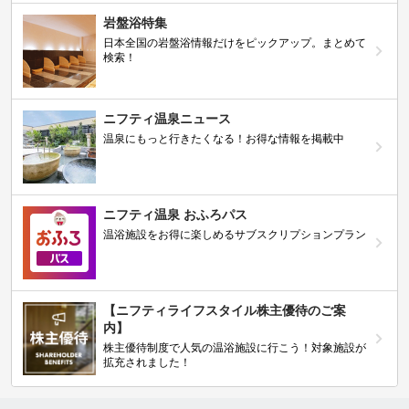
岩盤浴特集
日本全国の岩盤浴情報だけをピックアップ。まとめて
検索！
ニフティ温泉ニュース
温泉にもっと行きたくなる！お得な情報を掲載中
ニフティ温泉 おふろパス
温浴施設をお得に楽しめるサブスクリプションプラン
【ニフティライフスタイル株主優待のご案
内】
株主優待制度で人気の温浴施設に行こう！対象施設が
拡充されました！