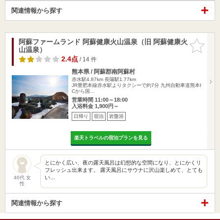
関連情報から探す
阿蘇ファームランド 阿蘇健康火山温泉（旧 阿蘇健康火
お気に入
山温泉）
りに追加
2.4点
/ 14 件
熊本県 / 阿蘇郡南阿蘇村
赤水駅4.87km
長陽駅1.77km
JR豊肥本線赤水駅よりタクシーで約7分 九州自動車道熊本I
Cから国…
営業時間 11:00～18:00
入浴料金 1,900円～
日帰り
宿泊
岩盤浴
楽天トラベルの宿泊プランを見る
とにかく広い、夜の露天風呂は幻想的な空間になり、とにかくリ
フレッシュ出来ます。 露天風呂にサウナに沢山楽しめて、とても
い…
40代 女
性
関連情報から探す