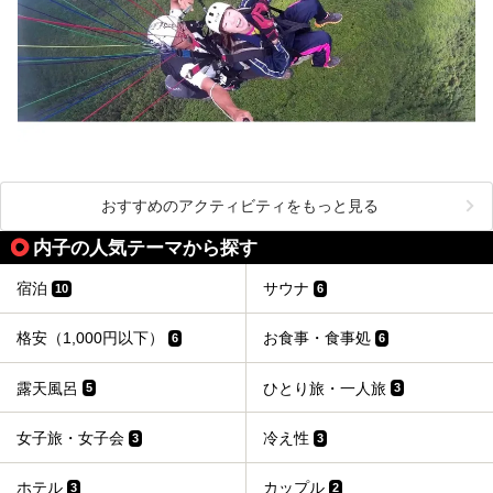
おすすめのアクティビティをもっと見る
内子の人気テーマから探す
宿泊
サウナ
10
6
格安（1,000円以下）
お食事・食事処
6
6
露天風呂
ひとり旅・一人旅
5
3
女子旅・女子会
冷え性
3
3
ホテル
カップル
3
2