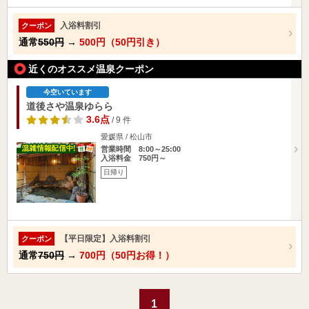
入浴料割引
クーポン
通常
550円
→
500円（50円引き）
近くのオススメ温泉クーポン
今空いています
道後さや温泉ゆらら
3.6点
/ 9 件
愛媛県 / 松山市
営業時間 8:00～25:00
入浴料金 750円～
日帰り
【平日限定】入浴料割引
クーポン
通常
750円
→
700円（50円お得！）
1