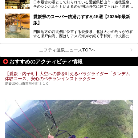
日本最古の湯として知られている愛媛県松山市・道後温泉。
ト。今回はニフティ温泉ライターである筆者自ら宿泊し、名
そのシンボルともいえるのが明治時代に建てられた「道後温
物の大露天風呂「翠明の湯」の全浴槽をご紹介。また、パブ
泉本館」です。平成31年1月から約5年半にわたって行って
リックスペース・貸切露天風呂・客室・食事など、多角的に
いた保存修理工事が終わり、いよいよ2024年7月11日から
その魅力をご紹介します！
愛媛県のスーパー銭湯おすすめ15選【2025年最新
全館営業再開となります。
版】
四国地方の西北側に位置する愛媛県。北は大小の島々が点在
する瀬戸内海、西はリアス式海岸が続く宇和海、中央部には
西日本最高峰の石鎚山とその連山に囲まれたバラエティ豊か
な自然と、温暖な気候が魅力の県です。
日本最古の温泉といわれる道後温泉を筆頭に、多くの温泉が
ニフティ温泉ニュースTOPへ
ある愛媛県は、スーパー銭湯も豊富です。中には、中四国地
方を代表する人気の施設も。今回は、愛媛県の誇るスーパー
おすすめのアクティビティ情報
銭湯をピックアップしました。
【愛媛・内子町】大空への夢を叶えるパラグライダー「タンデム
体験コース」安心のベテランインストラクター
愛媛県松山市東垣生町８１０