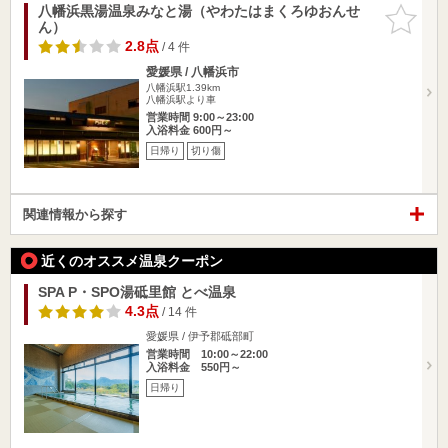
八幡浜黒湯温泉みなと湯（やわたはまくろゆおんせ
お気に入
ん）
りに追加
2.8点
/ 4 件
愛媛県 / 八幡浜市
八幡浜駅1.39km
八幡浜駅より車
営業時間 9:00～23:00
入浴料金 600円～
日帰り
切り傷
関連情報から探す
近くのオススメ温泉クーポン
SPA P・SPO湯砥里館 とべ温泉
4.3点
/ 14 件
愛媛県 / 伊予郡砥部町
営業時間 10:00～22:00
入浴料金 550円～
日帰り