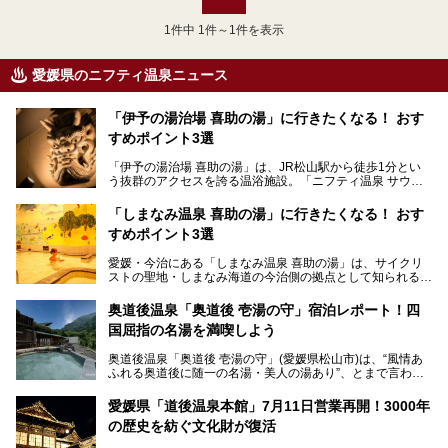
1
件中 1件～1件を表示
愛媛県のニフティ温泉ニュース
「伊予の湯治場 喜助の湯」に行きたくなる！ おす
すめポイント3選
「伊予の湯治場 喜助の湯」は、JR松山駅から徒歩1分とい
う抜群のアクセスを誇る温浴施設。「ニフティ温泉 サウナ
ランキング」で2年連続1位を獲得し、全国から多くのサウ
ナーが訪れる人気スポットです。天然温泉・サウナ・岩盤
「しまなみ温泉 喜助の湯」に行きたくなる！ おす
浴・食事・宿泊まで“癒しのすべて”がそろう人気施設の中で
すめポイント3選
も、特におすすめしたい3つのポイントについて厳選してお
届けします。読めばきっと、行きたくなること間違いなし！
愛媛・今治にある「しまなみ温泉 喜助の湯」は、サイクリ
ストの聖地・しまなみ海道の今治側の拠点として知られる人
気の温泉施設。「日本一サイクリストが集まる温泉」とも呼
ばれていて、自転車ロッカーや工具、給水サービスなど、旅
奥道後温泉「奥道後 壱湯の守」宿泊レポート！四
人に嬉しい工夫がたっぷり。お風呂は内湯から半露天、サウ
国屈指の名湯を満喫しよう
ナまで種類豊富で広々空間。泉質も温度もバリエーション豊
かで、湯めぐり感覚で楽しめちゃいます。
奥道後温泉「奥道後 壱湯の守」(愛媛県松山市)は、“風情あ
ふれる奥道後に随一の名湯・美人の湯あり”、とまで言われ
る四国屈指の名湯です。最も有名なのが、西日本最大級の大
今回は人気のこの施設の中でも、特におすすめしたい3つの
露天風呂。日々の生活から隔離された非日常感を味わえま
ポイントについて厳選してお届けします。読めばきっと、行
愛媛県「道後温泉本館」7月11日営業再開！3000年
す。
きたくなること間違いなし！
の歴史を紡ぐ文化財が復活
日帰り入浴も可能ですが、宿泊してじっくり楽しむのがベス