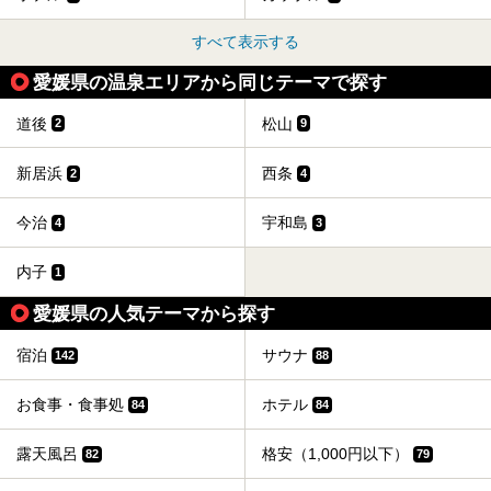
すべて表示する
愛媛県の温泉エリアから同じテーマで探す
道後
松山
2
9
新居浜
西条
2
4
今治
宇和島
4
3
内子
1
愛媛県の人気テーマから探す
宿泊
サウナ
142
88
お食事・食事処
ホテル
84
84
露天風呂
格安（1,000円以下）
82
79