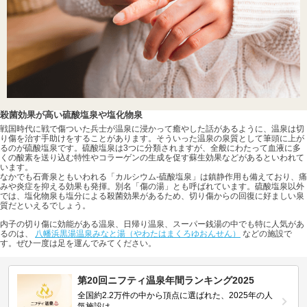
殺菌効果が高い硫酸塩泉や塩化物泉
戦国時代に戦で傷ついた兵士が温泉に浸かって癒やした話があるように、温泉は切
り傷を治す手助けをすることがあります。そういった温泉の泉質として筆頭に上が
るのが硫酸塩泉です。硫酸塩泉は3つに分類されますが、全般にわたって血液に多
くの酸素を送り込む特性やコラーゲンの生成を促す蘇生効果などがあるといわれて
います。
なかでも石膏泉ともいわれる「カルシウム-硫酸塩泉」は鎮静作用も備えており、痛
みや炎症を抑える効果も発揮。別名「傷の湯」とも呼ばれています。硫酸塩泉以外
では、塩化物泉も塩分による殺菌効果があるため、切り傷からの回復に好ましい泉
質だといえるでしょう。
内子の切り傷に効能がある温泉、日帰り温泉、スーパー銭湯の中でも特に人気があ
るのは、
八幡浜黒湯温泉みなと湯（やわたはまくろゆおんせん）
などの施設で
す。ぜひ一度は足を運んでみてください。
第20回ニフティ温泉年間ランキング2025
全国約2.2万件の中から頂点に選ばれた、2025年の人
気施設は…