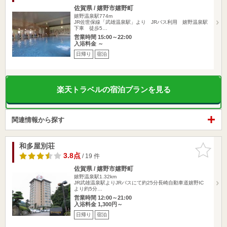
佐賀県 / 嬉野市嬉野町
嬉野温泉駅774m
JR佐世保線「武雄温泉駅」より JRバス利用 嬉野温泉駅
下車 徒歩5…
営業時間 15:00～22:00
入浴料金 ～
日帰り
宿泊
楽天トラベルの宿泊プランを見る
関連情報から探す
和多屋別荘
お気に入
りに追加
3.8点
/ 19 件
佐賀県 / 嬉野市嬉野町
嬉野温泉駅1.32km
JR武雄温泉駅よりJRバスにて約25分長崎自動車道嬉野IC
より約5分…
営業時間 12:00～21:00
入浴料金 1,300円～
日帰り
宿泊