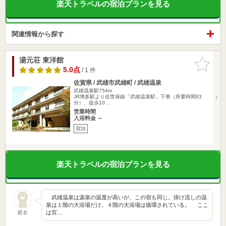
楽天トラベルの宿泊プランを見る
関連情報から探す
湯元荘 東洋館
お気に入
りに追加
5.0点
/ 1 件
佐賀県 / 武雄市武雄町 / 武雄温泉
武雄温泉駅754m
JR博多駅より佐世保線「武雄温泉駅」下車（所要時間63
分）、徒歩10…
営業時間
入浴料金 ～
宿泊
楽天トラベルの宿泊プランを見る
武雄温泉は源泉の温度が高いが、この宿も同じ。掛け流しの温
泉は１階の大浴場だけ。４階の大浴場は循環されている。 ここ
は宮…
匿名