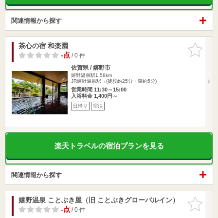
関連情報から探す
茶心の宿 和楽園
お気に入
りに追加
-点
/ 0 件
佐賀県 / 嬉野市
嬉野温泉駅1.58km
JR嬉野温泉駅→(徒歩約25分・車約5分)
営業時間 11:30～15:00
入浴料金 1,400円～
日帰り
宿泊
楽天トラベルの宿泊プランを見る
関連情報から探す
嬉野温泉 ことぶき屋（旧 ことぶきグローバルイン）
お気に入
りに追加
-点
/ 0 件