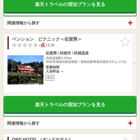
楽天トラベルの宿泊プランを見る
関連情報から探す
ペンション ピクニック＜佐賀県＞
お気に入
りに追加
-点
/ 0 件
佐賀県 / 武雄市 / 武雄温泉
武雄温泉駅2.07km
JR佐世保線武雄温泉駅／長崎自動車道武雄北方ICより7分
営業時間
入浴料金 ～
宿泊
楽天トラベルの宿泊プランを見る
関連情報から探す
OND HOTEL（オンドホテル）
お気に入