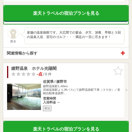
楽天トラベルの宿泊プランを見る
老舗の温泉旅館です。大広間での宴会、夕方、深夜、早朝と３回
の温泉入浴、翌日のゴルフ・・・満足の一言に尽きます！
匿名
関連情報から探す
嬉野温泉 ホテル光陽閣
お気に入
りに追加
-点
/ 0 件
佐賀県 / 嬉野市
嬉野温泉駅1.48km
武雄温泉駅よりJRバスにて嬉野温泉駅下車（３０分）／長
崎自動車道嬉野…
営業時間
入浴料金 ～
宿泊
楽天トラベルの宿泊プランを見る