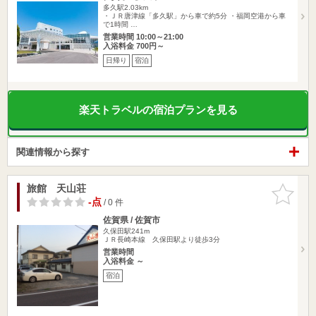
多久駅2.03km
・ＪＲ唐津線「多久駅」から車で約5分 ・福岡空港から車
で1時間 …
営業時間 10:00～21:00
入浴料金 700円～
日帰り
宿泊
楽天トラベルの宿泊プランを見る
関連情報から探す
旅館 天山荘
お気に入
りに追加
-点
/ 0 件
佐賀県 / 佐賀市
久保田駅241m
ＪＲ長崎本線 久保田駅より徒歩3分
営業時間
入浴料金 ～
宿泊