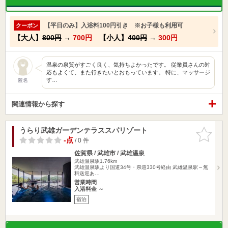
【平日のみ】入浴料100円引き ※お子様も利用可
クーポン
【大人】
800円
→
700円
【小人】
400円
→
300円
温泉の泉質がすごく良く、気持ちよかったです。 従業員さんの対
応もよくて、また行きたいとおもっています。 特に、マッサージ
す…
匿名
関連情報から探す
うらり武雄ガーデンテラススパリゾート
お気に入
りに追加
-点
/ 0 件
佐賀県 / 武雄市 / 武雄温泉
武雄温泉駅1.76km
武雄温泉駅より国道34号・県道330号経由 武雄温泉駅～無
料送迎あ…
営業時間
入浴料金 ～
宿泊