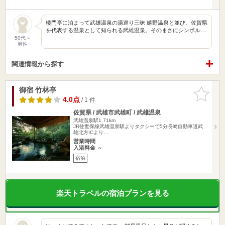
楼門亭に泊まって武雄温泉の湯巡り三昧 嬉野温泉と並び、佐賀県
を代表する温泉として知られる武雄温泉。そのまさにシンボル…
50代～
男性
関連情報から探す
御宿 竹林亭
お気に入
りに追加
4.0点
/ 1 件
佐賀県 / 武雄市武雄町 / 武雄温泉
武雄温泉駅1.71km
JR佐世保線武雄温泉駅よりタクシーで5分長崎自動車道武
雄北方ICより…
営業時間
入浴料金 ～
宿泊
楽天トラベルの宿泊プランを見る