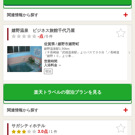
関連情報から探す
嬉野温泉 ビジネス旅館千代乃屋
お気に入
りに追加
-点
/ 0 件
佐賀県 / 嬉野市嬉野町
嬉野温泉駅1.50km
ＪＲ長崎線『武雄温泉駅』よりバスで３０分『／長崎道
『嬉野ＩＣ』より車…
営業時間
入浴料金 ～
宿泊
楽天トラベルの宿泊プランを見る
関連情報から探す
サガシティホテル
お気に入
りに追加
3.0点
/ 1 件