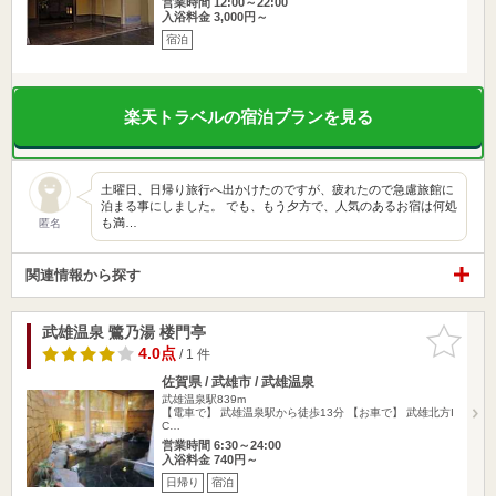
営業時間 12:00～22:00
入浴料金 3,000円～
宿泊
楽天トラベルの宿泊プランを見る
土曜日、日帰り旅行へ出かけたのですが、疲れたので急慮旅館に
泊まる事にしました。 でも、もう夕方で、人気のあるお宿は何処
も満…
匿名
関連情報から探す
武雄温泉 鷺乃湯 楼門亭
お気に入
りに追加
4.0点
/ 1 件
佐賀県 / 武雄市 / 武雄温泉
武雄温泉駅839m
【電車で】 武雄温泉駅から徒歩13分 【お車で】 武雄北方I
C…
営業時間 6:30～24:00
入浴料金 740円～
日帰り
宿泊