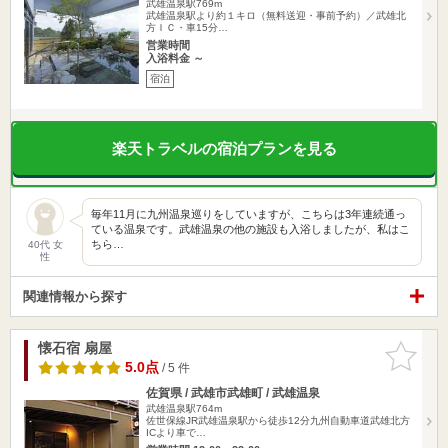
武雄温泉駅769m
武雄温泉駅より約１キロ（無料送迎・事前予約）／武雄北
方ＩＣ・車15分…
営業時間
入浴料金 ～
宿泊
楽天トラベルの宿泊プランを見る
毎年11月に九州温泉巡りをしていますが、こちらは3年連続通っ
ている温泉です。武雄温泉の他の施設も入浴しましたが、私はこ
ちら…
40代 女
性
関連情報から探す
懐石宿 扇屋
お気に入
りに追加
5.0点
/ 5 件
佐賀県 / 武雄市武雄町 / 武雄温泉
武雄温泉駅764m
佐世保線JR武雄温泉駅から徒歩12分九州自動車道武雄北方
ICより車で…