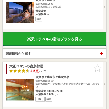
武雄温泉駅96m
武雄温泉駅より徒歩1分
営業時間
入浴料金 ～
宿泊
楽天トラベルの宿泊プランを見る
関連情報から探す
大正ロマンの宿京都屋
お気に入
りに追加
4.5点
/ 2 件
佐賀県 / 武雄市 / 武雄温泉
武雄温泉駅698m
武雄温泉駅から徒歩8分九州自動車道武雄北方ICから車で7
分
営業時間 13:00～22:00
入浴料金 1,000円～
日帰り
宿泊