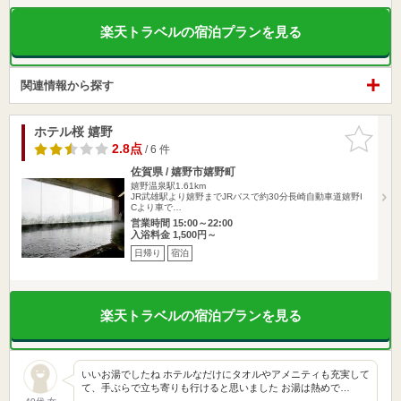
楽天トラベルの宿泊プランを見る
関連情報から探す
ホテル桜 嬉野
お気に入
りに追加
2.8点
/ 6 件
佐賀県 / 嬉野市嬉野町
嬉野温泉駅1.61km
JR武雄駅より嬉野までJRバスで約30分長崎自動車道嬉野I
Cより車で…
営業時間 15:00～22:00
入浴料金 1,500円～
日帰り
宿泊
楽天トラベルの宿泊プランを見る
いいお湯でしたね ホテルなだけにタオルやアメニティも充実して
て、手ぶらで立ち寄りも行けると思いました お湯は熱めで…