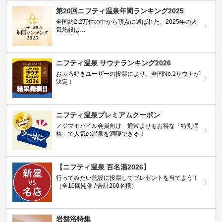
第20回ニフティ温泉年間ランキング2025
全国約2.2万件の中から頂点に選ばれた、2025年の人
気施設は…
ニフティ温泉 サウナランキング2026
おふろ好きユーザーの投票により、全国No.1サウナが
決定！
ニフティ温泉プレミアムクーポン
ノジマモバイル会員向け 通常よりもお得な「特別価
格」で人気の温泉を満喫できる！
【ニフティ温泉 百名湯2026】
行ってみたい施設に投票してプレゼントを当てよう！
（全10回開催 / 合計260名様）
岩盤浴特集