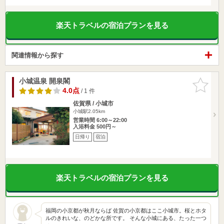
楽天トラベルの宿泊プランを見る
関連情報から探す
小城温泉 開泉閣
お気に入
りに追加
4.0点
/ 1 件
佐賀県 / 小城市
小城駅2.05km
営業時間 6:00～22:00
入浴料金 500円～
日帰り
宿泊
楽天トラベルの宿泊プランを見る
福岡の小京都が秋月ならば 佐賀の小京都はここ小城市。桜とホタ
ルのきれいな、のどかな所です。 そんな小城にある、たった一つ