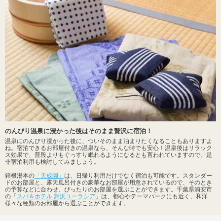
のんびり温泉に浸かった後はそのまま贅沢に宿泊！
温泉にのんびり浸かった後に、ついそのまま泊まりたくなることもありますよ
ね。宿泊できるお部屋付きの温泉なら、そんな時でも安心！温泉後はリラック
ス効果で、普段よりもぐっすり眠れるようになるとも言われていますので、是
非宿泊利用も検討してみましょう。
箱根湯本の
「天成園」
は、日帰り利用だけでなく宿泊も可能です。スタンダー
ドのお部屋と、露天風呂付きの豪華なお部屋が用意されているので、そのとき
の予算などに合わせ、ぴったりのお部屋を選ぶことができます。千葉県浦安市
の「
スパ＆ホテル 舞浜ユーラシア」
は、都心やテーマパークにも近く、和洋
様々な種類のお部屋から選ぶことができます。