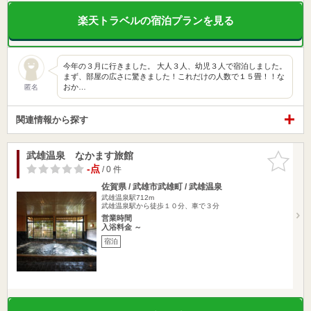
楽天トラベルの宿泊プランを見る
今年の３月に行きました。 大人３人、幼児３人で宿泊しました。
まず、部屋の広さに驚きました！これだけの人数で１５畳！！な
おか…
匿名
関連情報から探す
武雄温泉 なかます旅館
お気に入
りに追加
-点
/ 0 件
佐賀県 / 武雄市武雄町 / 武雄温泉
武雄温泉駅712m
武雄温泉駅から徒歩１０分、車で３分
営業時間
入浴料金 ～
宿泊