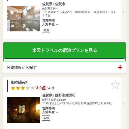
佐賀県 / 佐賀市
佐賀駅234m
ＪＲ佐賀駅から徒歩5分 長崎自動車道・佐賀大和ＩＣから
１５分
営業時間
入浴料金 ～
宿泊
楽天トラベルの宿泊プランを見る
関連情報から探す
御宿高砂
お気に入
りに追加
3.0点
/ 4 件
佐賀県 / 嬉野市嬉野町
嬉野温泉駅1.51km
JR武雄駅よりバス30分長崎自動車道嬉野ICより約10分
営業時間
入浴料金 ～
宿泊