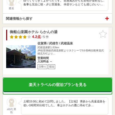
ゆっくりできてよかったです。 部屋風呂からも景色が望めるし、
食事も完全に朝・夕と部屋食。 仲居サンもとても感じのいい…
匿名
関連情報から探す
御船山楽園ホテル らかんの湯
お気に入
りに追加
4.2点
/ 5 件
佐賀県 / 武雄市 / 武雄温泉
武雄温泉駅1.63km
JR佐世保線武雄温泉駅よりタクシーで5分長崎自動車道武
雄北方ICより…
営業時間
入浴料金 ～
日帰り
宿泊
楽天トラベルの宿泊プランを見る
土曜15:00に初めて訪問しました。 【立地】 博多から高速道路を
使い1時間30分程でした。 車はホテルの麓に停めて歩…
40代 男
性