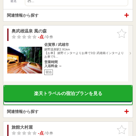
の…
匿名
関連情報から探す
奥武雄温泉 風の森
お気に入
りに追加
-点
/ 0 件
佐賀県 / 武雄市
嬉野温泉駅2.91km
【お車】 嬉野インターよりお車で3分 武雄南インターより
お車で5…
営業時間
入浴料金 ～
宿泊
楽天トラベルの宿泊プランを見る
関連情報から探す
旅館大村屋
お気に入
りに追加
-点
/ 0 件