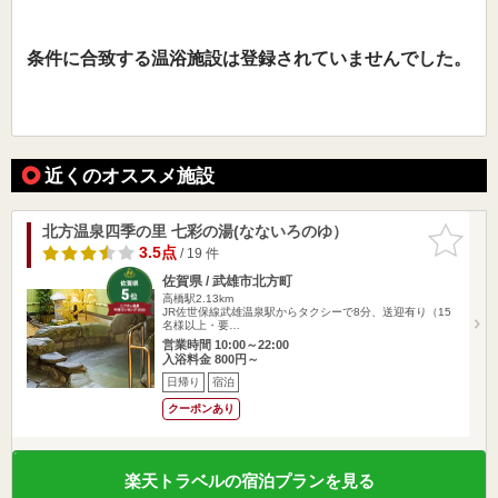
条件に合致する温浴施設は登録されていませんでした。
近くのオススメ施設
北方温泉四季の里 七彩の湯(なないろのゆ）
お気に入
りに追加
3.5点
/ 19 件
佐賀県 / 武雄市北方町
高橋駅2.13km
JR佐世保線武雄温泉駅からタクシーで8分、送迎有り（15
名様以上・要…
営業時間 10:00～22:00
入浴料金 800円～
日帰り
宿泊
クーポンあり
楽天トラベルの宿泊プランを見る