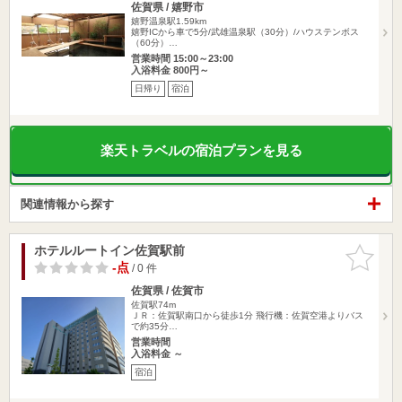
佐賀県 / 嬉野市
嬉野温泉駅1.59km
嬉野ICから車で5分/武雄温泉駅（30分）/ハウステンボス
（60分）…
営業時間 15:00～23:00
入浴料金 800円～
日帰り
宿泊
楽天トラベルの宿泊プランを見る
関連情報から探す
ホテルルートイン佐賀駅前
お気に入
りに追加
-点
/ 0 件
佐賀県 / 佐賀市
佐賀駅74m
ＪＲ：佐賀駅南口から徒歩1分 飛行機：佐賀空港よりバス
で約35分…
営業時間
入浴料金 ～
宿泊