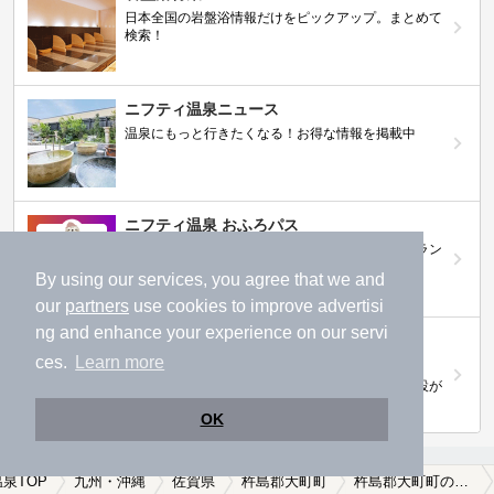
日本全国の岩盤浴情報だけをピックアップ。まとめて
検索！
ニフティ温泉ニュース
温泉にもっと行きたくなる！お得な情報を掲載中
ニフティ温泉 おふろパス
温浴施設をお得に楽しめるサブスクリプションプラン
By using our services, you agree that we and
our
partners
use cookies to improve advertisi
ng and enhance your experience on our servi
【ニフティライフスタイル株主優待のご案
ces.
Learn more
内】
株主優待制度で人気の温浴施設に行こう！対象施設が
拡充されました！
OK
温泉TOP
九州・沖縄
佐賀県
杵島郡大町町
杵島郡大町町の温泉宿・温泉旅館・ホテルおすすめ(2026年版)