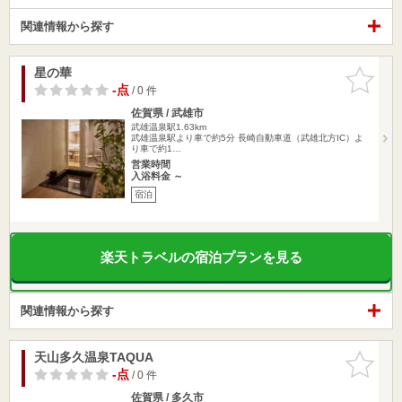
関連情報から探す
星の華
お気に入
りに追加
-点
/ 0 件
佐賀県 / 武雄市
武雄温泉駅1.63km
武雄温泉駅より車で約5分 長崎自動車道（武雄北方IC）よ
り車で約1…
営業時間
入浴料金 ～
宿泊
楽天トラベルの宿泊プランを見る
関連情報から探す
天山多久温泉TAQUA
お気に入
りに追加
-点
/ 0 件
佐賀県 / 多久市