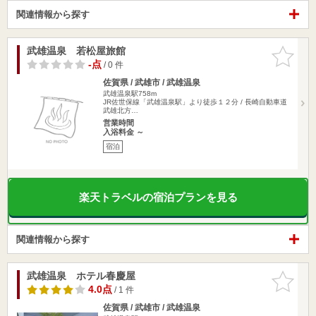
関連情報から探す
武雄温泉 若松屋旅館
お気に入
りに追加
-点
/ 0 件
佐賀県 / 武雄市 / 武雄温泉
武雄温泉駅758m
JR佐世保線「武雄温泉駅」より徒歩１２分 / 長崎自動車道
武雄北方…
営業時間
入浴料金 ～
宿泊
楽天トラベルの宿泊プランを見る
関連情報から探す
武雄温泉 ホテル春慶屋
お気に入
りに追加
4.0点
/ 1 件
佐賀県 / 武雄市 / 武雄温泉