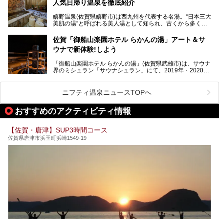
人気日帰り温泉を徹底紹介
佐賀県にはまた、嬉野温泉や武雄温泉を筆頭に数多くの温泉
があります。泉質は多種多様で、「町の数ほど温泉がある」
嬉野温泉(佐賀県嬉野市)は西九州を代表する名湯。“日本三大
と言われるほど。今回は、そんな佐賀県で特におすすめのス
美肌の湯”と呼ばれる美人湯として知られ、古くから多くの
ーパー銭湯をピックアップしました。
人々に利用され続けてきました。
中でも「うれしの源泉 百年の湯」は、嬉野温泉では数少な
佐賀「御船山楽園ホテル らかんの湯」アート＆サ
い日帰り入浴専門施設のひとつ。多くの常連客や観光客に親
ウナで新体験!しよう
しまれています。
「御船山楽園ホテル らかんの湯」(佐賀県武雄市)は、サウナ
今回は、地元九州在住のニフティ温泉ライターである筆者が
界のミシュラン「サウナシュラン」にて、2019年・2020
「うれしの源泉 百年の湯」を現地体験。定番の大浴場をは
年・2021年の3年連続でグランプリを獲得。名実ともに日本
じめ、人気の家族湯や食事(ランチ)まで、それらの全貌を徹
一のサウナと言っても過言ではありません。
底紹介します！
ニフティ温泉ニュースTOPへ
今回は、その大注目のサウナと温泉入浴施設を、男女別浴室
───
ごとに現地取材してきました！ さらには、御船山楽園で同
提供元：うれしの源泉 百年の湯【PR】
おすすめのアクティビティ情報
時開催中のチームラボ作品展も併せてご紹介。アート＆サウ
この記事はうれしの源泉 百年の湯のPRレポート記事です。
ナというかつてどこにも無かった組み合わせで、新体験!し
てみましょう。
【佐賀・唐津】SUP3時間コース
佐賀県唐津市浜玉町浜崎1549-19