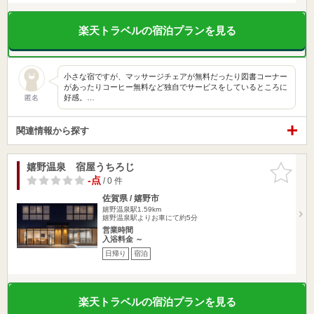
楽天トラベルの宿泊プランを見る
小さな宿ですが、マッサージチェアが無料だったり図書コーナー
があったりコーヒー無料など独自でサービスをしているところに
好感。…
匿名
関連情報から探す
嬉野温泉 宿屋うちろじ
お気に入
りに追加
-点
/ 0 件
佐賀県 / 嬉野市
嬉野温泉駅1.59km
嬉野温泉駅よりお車にて約5分
営業時間
入浴料金 ～
日帰り
宿泊
楽天トラベルの宿泊プランを見る