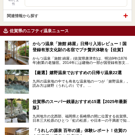
40代 女
性
関連情報から探す
佐賀県のニフティ温泉ニュース
からつ温泉「旅館 綿屋」日帰り入浴レビュー！国
登録有形文化財の名宿でプチ贅沢体験を【佐賀】
からつ温泉「旅館 綿屋」(佐賀県唐津市)は、明治9年(1876
年)創業の老舗宿。2014年には建物の一部が国登録有形文化
財に登録され、この地でもとりわけ格式高い宿の一つです。
しかし良質の自家源泉を所有し、日帰り入浴が可能な点はあ
【厳選】嬉野温泉でおすすめの日帰り温泉22選
まり知られていません。近寄りがたいほどの敷居の高いイメ
ージとは反して、実は温かみある接客が特徴の名宿です。
九州の温泉地の中でも有名な温泉地の一つが「嬉野温泉」。
読み方は嬉野（うれしの）です。
文化財のラグジュアリー名宿で、お得にプチ贅沢体験を。今
日本三大美肌の湯で、入ると肌がツルツルスベスベになりま
回は「旅館 綿屋」の日帰り温泉を中心にレビューします！
すよ。
温泉街には特産の嬉野茶がいただけるお茶屋さんがあった
佐賀県のスーパー銭湯おすすめ15選【2025年最新
り、「美肌祈願」ができる豊玉姫神社があったりと見どころ
満載。
版】
温泉も日帰り温泉施設から老舗の旅館までバラエティに富ん
でいて、老若男女、家族からカップルまで満喫できます。
九州地方の北西部、福岡県と長崎県の間に位置する佐賀県。
時間がゆっくりと流れ、観光も楽しめる嬉野温泉、その中で
日本三大松原のひとつ「虹の松原」や日本一の干満差で知ら
も人気の日帰り温泉を紹介します！
れる有明海の干潟、玄界灘に面した棚田などの美しい風景が
泉質はもちろん、施設も充実している所が多く、いくつも回
魅力です。有田焼や伊万里焼、唐津焼などのやきものが盛ん
「うれしの源泉 百年の湯」体験レポート！佐賀の
りたい場所ばかりですよ。
なことでも知られています。