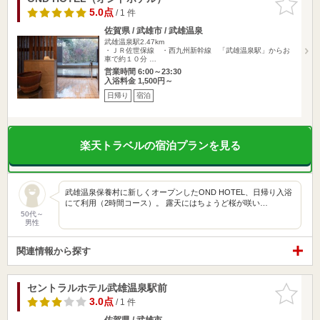
りに追加
5.0点
/ 1 件
佐賀県 / 武雄市 / 武雄温泉
武雄温泉駅2.47km
・ＪＲ佐世保線 ・西九州新幹線 「武雄温泉駅」からお
車で約１０分 …
営業時間 6:00～23:30
入浴料金 1,500円～
日帰り
宿泊
楽天トラベルの宿泊プランを見る
武雄温泉保養村に新しくオープンしたOND HOTEL、日帰り入浴
にて利用（2時間コース）。 露天にはちょうど桜が咲い…
50代～
男性
関連情報から探す
セントラルホテル武雄温泉駅前
お気に入
りに追加
3.0点
/ 1 件
佐賀県 / 武雄市