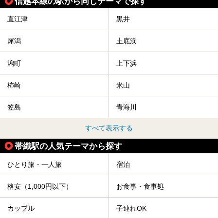
信越本線の駅から同じテーマで探す
直江津
黒井
犀潟
土底浜
潟町
上下浜
柿崎
米山
笠島
青海川
すべて表示する
帯織駅の人気テーマから探す
ひとり旅・一人旅
宿泊
格安（1,000円以下）
お食事・食事処
カップル
子連れOK