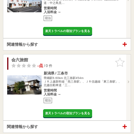
道：中之島見…
営業時間
入浴料金 ～
宿泊
楽天トラベルの宿泊プランを見る
関連情報から探す
会六旅館
お気に入
りに追加
-点
/ 0 件
新潟県 / 三条市
帯織駅6.60km
北三条駅454m
ＪＲ上越新幹線「燕三条駅」、ＪＲ信越線「東三条駅」、
北越自動車道「三…
営業時間
入浴料金 ～
宿泊
楽天トラベルの宿泊プランを見る
関連情報から探す