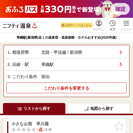
購入済チケットはこちら
ログイン
履歴
メニュー
帯織駅(新潟県)近くの温泉宿・温泉旅館・ホテルおすすめ(2026年版)
1. 都道府県
北陸・甲信越 / 新潟県
2. 沿線・駅
帯織駅
3. こだわり条件
宿泊
こだわり条件を変更する
リストから探す
地図から探す
小さなお宿 早川屋
お気に入
りに追加
-点
/ 0 件