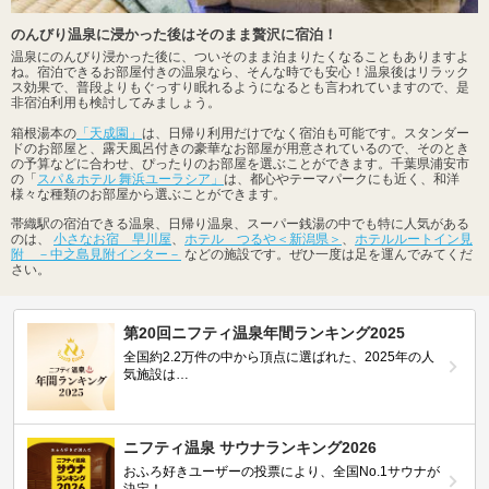
のんびり温泉に浸かった後はそのまま贅沢に宿泊！
温泉にのんびり浸かった後に、ついそのまま泊まりたくなることもありますよ
ね。宿泊できるお部屋付きの温泉なら、そんな時でも安心！温泉後はリラック
ス効果で、普段よりもぐっすり眠れるようになるとも言われていますので、是
非宿泊利用も検討してみましょう。
箱根湯本の
「天成園」
は、日帰り利用だけでなく宿泊も可能です。スタンダー
ドのお部屋と、露天風呂付きの豪華なお部屋が用意されているので、そのとき
の予算などに合わせ、ぴったりのお部屋を選ぶことができます。千葉県浦安市
の「
スパ＆ホテル 舞浜ユーラシア」
は、都心やテーマパークにも近く、和洋
様々な種類のお部屋から選ぶことができます。
帯織駅の宿泊できる温泉、日帰り温泉、スーパー銭湯の中でも特に人気がある
のは、
小さなお宿 早川屋
、
ホテル つるや＜新潟県＞
、
ホテルルートイン見
附 －中之島見附インター－
などの施設です。ぜひ一度は足を運んでみてくだ
さい。
第20回ニフティ温泉年間ランキング2025
全国約2.2万件の中から頂点に選ばれた、2025年の人
気施設は…
ニフティ温泉 サウナランキング2026
おふろ好きユーザーの投票により、全国No.1サウナが