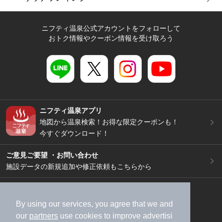
ニフティ温泉公式アカウントをフォローして
おトク情報やクーポン情報を受け取ろう
ニフティ温泉アプリ
地図から温泉検索！お得な限定クーポンも！
今すぐダウンロード！
ご意見ご要望 ・お問い合わせ
施設データの新規追加や修正依頼もこちらから
スマートフォン
/
PC
加盟店募集（資料請求）
広告出稿のご案内
By using our services, you agree that we and
our
partners
use cookies to improve advertisi
利用規約
ライフスタイルMEMBERS+規約