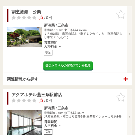
割烹旅館 公楽
お気に入
りに追加
-点
/ 0 件
新潟県 / 三条市
帯織駅7.58km
東三条駅4.47km
ＪＲ信越線 東三条駅より車で１０分／ＪＲ 燕三条駅よ
り車で２０分／北…
営業時間
入浴料金 ～
宿泊
楽天トラベルの宿泊プランを見る
関連情報から探す
アクアホテル燕三条駅前店
お気に入
りに追加
-点
/ 0 件
新潟県 / 三条市
帯織駅8.27km
燕三条駅103m
JR燕三条駅・燕口より徒歩1分 三条燕インターより約3分
営業時間
入浴料金 ～
宿泊