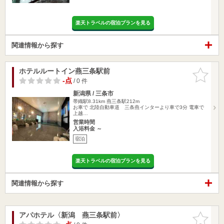
楽天トラベルの宿泊プランを見る
関連情報から探す
ホテルルートイン燕三条駅前
お気に入
りに追加
-点
/ 0 件
新潟県 / 三条市
帯織駅8.31km
燕三条駅212m
お車で 北陸自動車道 三条燕インターより車で3分 電車で
上越…
営業時間
入浴料金 ～
宿泊
楽天トラベルの宿泊プランを見る
関連情報から探す
アパホテル〈新潟 燕三条駅前〉
お気に入
りに追加