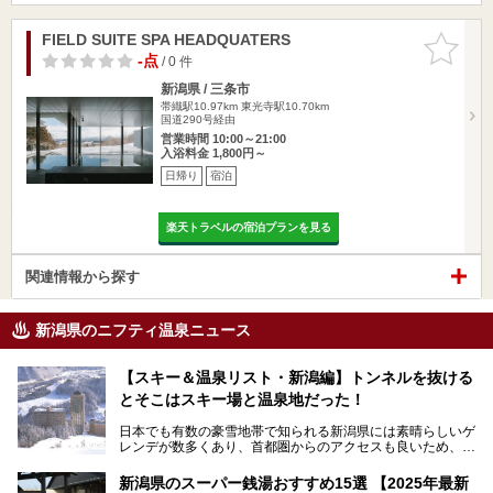
FIELD SUITE SPA HEADQUATERS
お気に入
りに追加
-点
/ 0 件
新潟県 / 三条市
帯織駅10.97km
東光寺駅10.70km
国道290号経由
営業時間 10:00～21:00
入浴料金 1,800円～
日帰り
宿泊
楽天トラベルの宿泊プランを見る
関連情報から探す
新潟県のニフティ温泉ニュース
【スキー＆温泉リスト・新潟編】トンネルを抜ける
とそこはスキー場と温泉地だった！
日本でも有数の豪雪地帯で知られる新潟県には素晴らしいゲ
レンデが数多くあり、首都圏からのアクセスも良いため、関
東のスキーヤー＆スノーボーダー御用達となっています。ま
た全域にわたって月岡、赤倉、松之山、燕、妙高、岩室など
新潟県のスーパー銭湯おすすめ15選 【2025年最新
など、古くは文豪にも愛された歴史ある老舗温泉地が多いこ