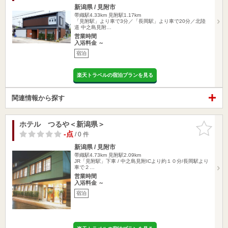
新潟県 / 見附市
帯織駅4.33km
見附駅1.17km
「見附駅」より車で3分／「長岡駅」より車で20分／北陸
道 中之島見附…
営業時間
入浴料金 ～
宿泊
楽天トラベルの宿泊プランを見る
関連情報から探す
ホテル つるや＜新潟県＞
お気に入
りに追加
-点
/ 0 件
新潟県 / 見附市
帯織駅4.73km
見附駅2.09km
JR「見附駅」下車 / 中之島見附ICより約１０分/長岡駅より
車で２…
営業時間
入浴料金 ～
宿泊