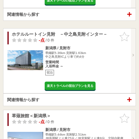
楽天トラベルの宿泊プランを見る
関連情報から探す
ホテルルートイン見附 －中之島見附インター－
お気に入
りに追加
-点
/ 0 件
新潟県 / 見附市
帯織駅5.36km
見附駅1.63km
中之島見附ICより車で約4分
営業時間
入浴料金 ～
宿泊
楽天トラベルの宿泊プランを見る
関連情報から探す
草薙旅館＜新潟県＞
お気に入
りに追加
-点
/ 0 件
新潟県 / 見附市
帯織駅5.44km
見附駅2.51km
JR長岡駅より車25分／JR見附駅より車8分。北陸自動車