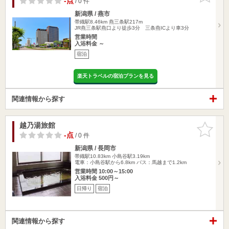
-点
/ 0 件
新潟県 / 燕市
帯織駅8.46km
燕三条駅217m
JR燕三条駅燕口より徒歩3分 三条燕ICより車3分
営業時間
入浴料金 ～
宿泊
楽天トラベルの宿泊プランを見る
関連情報から探す
越乃湯旅館
お気に入
りに追加
-点
/ 0 件
新潟県 / 長岡市
帯織駅10.83km
小島谷駅3.19km
電車：小島谷駅から6.8km バス：馬越まで1.2km
営業時間 10:00～15:00
入浴料金 500円～
日帰り
宿泊
関連情報から探す