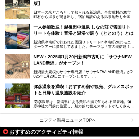
版】
とで知られています。
今回はスキーヤーやスノーボーダーの“滑り疲れ”を癒やすた
日本一の米どころとして知られる新潟県。全市町村の30市
めに訪れたい、新潟県内にあるスキー場そばの温泉地をまと
町村から温泉が湧き出し、宿泊施設のある温泉地数も全国有
めました。
数で、魅力的な温泉がいっぱいの県でもあります。日帰りで
アフタースキーは温泉で決まりですね！
温泉が利用ができる宿泊施設も多く、スーパー銭湯も多彩な
一人参加歓迎！越後田中温泉 しなの荘で雪国リト
サービスを提供する施設がいろいろ。
リートを体験！音浴と温浴で調う（ととのう）とは
観光やレジャーに温泉を組み合わせれば、旅はさらに充実し
ますね。今回は、新潟県でおすすめのスーパー銭湯をご紹介
新潟県津南町で行われた雪国リトリートin津南町2025モニ
します。
ターツアーに参加してきました。テーマは「雪の奥信越！音
浴と温浴で調うリトリート」。
NEW：2025年1月20日新潟市古町に「サウナNEW
温泉ライターとして「温浴」は頻繁に体験していますが、
LAND新潟」がオープン！
「音浴」とは果たしてどんな体験なのでしょう？とても気に
なります。
新潟最大規模のサウナ専門店「サウナNEWLAND新潟」が2
025年1月20日にオープンします。
古町はかつて港町として栄えていた日本海有数の花街。この
街に再び笑顔と賑わいを取り戻し、新たなランドマークとし
なお、宿泊した温泉は日帰り入浴もできる秘湯「越後田中温
弥彦温泉を満喫！おすすめ宿や観光、グルメスポッ
て地域活性化を目指します。
泉 しなの荘」です。こちらについても詳しく紹介します。
トと日帰り温泉施設を紹介
サウナ室のテーマは「海賊船」‥⁉ ユニークなサウナ室を
含む３つのポイントをご紹介！
───
f弥彦温泉は、新潟県にある美肌の湯で知られる温泉地。彌
彦神社の門前に位置し、魅力的な観光スポットがたくさんあ
提供元：一般社団法人 雪国観光舎【PR】
ります。
この記事は一般社団法人 雪国観光舎のPRレポート記事で
この記事では、弥彦温泉の宿泊に最適なおすすめ宿や、日帰
ニフティ温泉ニュースTOPへ
す。
り施設、グルメスポット、弥彦の自然を堪能できる観光スポ
ットをご紹介します。初めての弥彦温泉旅行を計画している
おすすめのアクティビティ情報
方に向けて、弥彦温泉の魅力を存分にお伝えしますので、ぜ
ひ参考にしてみてくださいね！