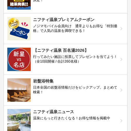
決定！
ニフティ温泉プレミアムクーポン
ノジマモバイル会員向け 通常よりもお得な「特別価
格」で人気の温泉を満喫できる！
【ニフティ温泉 百名湯2026】
行ってみたい施設に投票してプレゼントを当てよう！
（全10回開催 / 合計260名様）
岩盤浴特集
日本全国の岩盤浴情報だけをピックアップ。まとめて
検索！
ニフティ温泉ニュース
温泉にもっと行きたくなる！お得な情報を掲載中