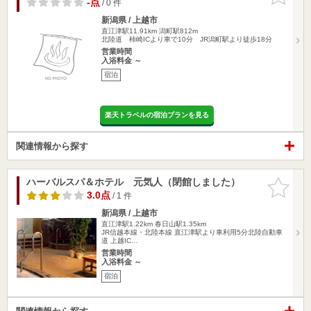
-点
/ 0 件
新潟県 / 上越市
直江津駅11.91km
潟町駅812m
北陸道 柿崎ICより車で10分 JR潟町駅より徒歩18分
営業時間
入浴料金 ～
宿泊
楽天トラベルの宿泊プランを見る
関連情報から探す
ハーバルスパ＆ホテル 元気人（閉館しました）
お気に入
りに追加
3.0点
/ 1 件
新潟県 / 上越市
直江津駅1.22km
春日山駅1.35km
JR信越本線・北陸本線 直江津駅より車利用5分北陸自動車
道 上越IC…
営業時間
入浴料金 ～
宿泊