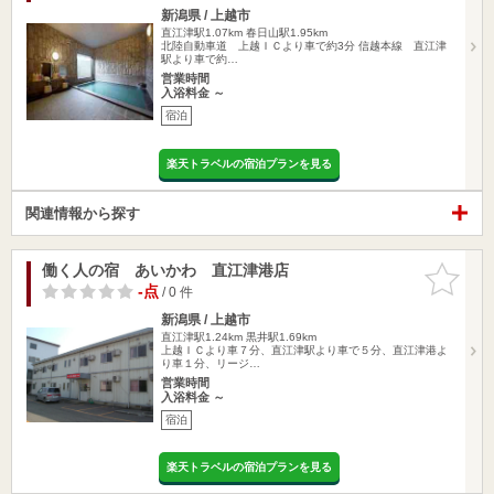
新潟県 / 上越市
直江津駅1.07km
春日山駅1.95km
北陸自動車道 上越ＩＣより車で約3分 信越本線 直江津
駅より車で約…
営業時間
入浴料金 ～
宿泊
楽天トラベルの宿泊プランを見る
関連情報から探す
働く人の宿 あいかわ 直江津港店
お気に入
りに追加
-点
/ 0 件
新潟県 / 上越市
直江津駅1.24km
黒井駅1.69km
上越ＩＣより車７分、直江津駅より車で５分、直江津港よ
り車１分、リージ…
営業時間
入浴料金 ～
宿泊
楽天トラベルの宿泊プランを見る