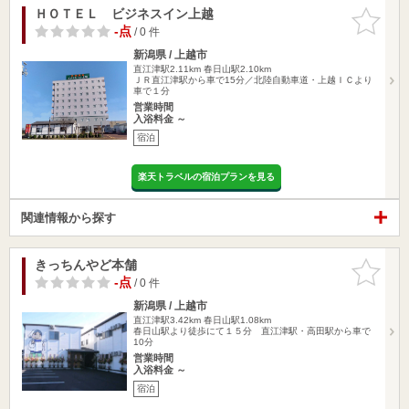
ＨＯＴＥＬ ビジネスイン上越
お気に入
りに追加
-点
/ 0 件
新潟県 / 上越市
直江津駅2.11km
春日山駅2.10km
ＪＲ直江津駅から車で15分／北陸自動車道・上越ＩＣより
車で１分
営業時間
入浴料金 ～
宿泊
楽天トラベルの宿泊プランを見る
関連情報から探す
きっちんやど本舗
お気に入
りに追加
-点
/ 0 件
新潟県 / 上越市
直江津駅3.42km
春日山駅1.08km
春日山駅より徒歩にて１５分 直江津駅・高田駅から車で
10分
営業時間
入浴料金 ～
宿泊