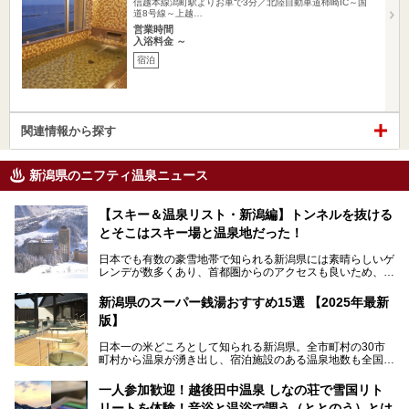
信越本線潟町駅よりお車で3分／北陸自動車道柿崎IC～国
道8号線～上越…
営業時間
入浴料金 ～
宿泊
関連情報から探す
新潟県のニフティ温泉ニュース
【スキー＆温泉リスト・新潟編】トンネルを抜ける
とそこはスキー場と温泉地だった！
日本でも有数の豪雪地帯で知られる新潟県には素晴らしいゲ
レンデが数多くあり、首都圏からのアクセスも良いため、関
東のスキーヤー＆スノーボーダー御用達となっています。ま
た全域にわたって月岡、赤倉、松之山、燕、妙高、岩室など
新潟県のスーパー銭湯おすすめ15選 【2025年最新
など、古くは文豪にも愛された歴史ある老舗温泉地が多いこ
版】
とで知られています。
今回はスキーヤーやスノーボーダーの“滑り疲れ”を癒やすた
日本一の米どころとして知られる新潟県。全市町村の30市
めに訪れたい、新潟県内にあるスキー場そばの温泉地をまと
町村から温泉が湧き出し、宿泊施設のある温泉地数も全国有
めました。
数で、魅力的な温泉がいっぱいの県でもあります。日帰りで
アフタースキーは温泉で決まりですね！
温泉が利用ができる宿泊施設も多く、スーパー銭湯も多彩な
一人参加歓迎！越後田中温泉 しなの荘で雪国リト
サービスを提供する施設がいろいろ。
リートを体験！音浴と温浴で調う（ととのう）とは