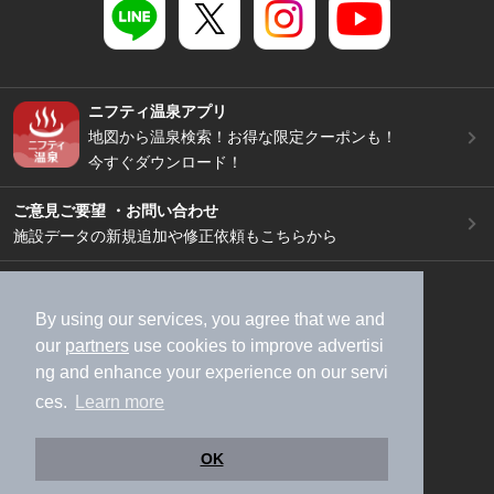
ニフティ温泉アプリ
地図から温泉検索！お得な限定クーポンも！
今すぐダウンロード！
ご意見ご要望 ・お問い合わせ
施設データの新規追加や修正依頼もこちらから
スマートフォン
/
PC
加盟店募集（資料請求）
広告出稿のご案内
By using our services, you agree that we and
our
partners
use cookies to improve advertisi
利用規約
ライフスタイルMEMBERS+規約
ng and enhance your experience on our servi
特定商取引法に基づく表記
ヘルプ
採用情報
ces.
Learn more
運営会社
個人情報保護ポリシー
©NIFTY Lifestyle Co., Ltd.
OK