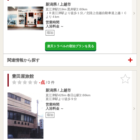
新潟県 / 上越市
直江津駅219m
黒井駅2.60km
ＪＲ直江津駅より徒歩１分／北陸上信越自動車道上越ＩＣ
より４km
営業時間
入浴料金 ～
宿泊
楽天トラベルの宿泊プランを見る
関連情報から探す
豊田屋旅館
お気に入
りに追加
-点
/ 0 件
新潟県 / 上越市
直江津駅426m
春日山駅2.66km
直江津駅より徒歩９分
営業時間
入浴料金 ～
宿泊