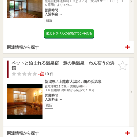
北陸自動車道柿崎ＩＣより７分・大潟スマートＩＣ（ＥＴ
Ｃ専用）より５分…
営業時間
入浴料金 ～
宿泊
楽天トラベルの宿泊プランを見る
関連情報から探す
ペットと泊まれる温泉宿 鵜の浜温泉 わん宿うの浜
お気に入
館
りに追加
-点
/ 0 件
新潟県 / 上越市大潟区 / 鵜の浜温泉
直江津駅11.53km
潟町駅684m
ＪＲ信越線 潟町駅から徒歩で１０分
営業時間
入浴料金 ～
宿泊
関連情報から探す