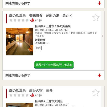
関連情報から探す
鵜の浜温泉 美味海食 汐彩の湯 みかく
お気に入
りに追加
-点
/ 0 件
新潟県 / 上越市 / 鵜の浜温泉
直江津駅11.53km
潟町駅674m
信越線 潟町駅より徒歩１０分／北陸自動車道 柿崎ＩＣ
下車５分
営業時間
入浴料金 ～
宿泊
楽天トラベルの宿泊プランを見る
関連情報から探す
鵜の浜温泉 高台の宿 三景
お気に入
りに追加
-点
/ 0 件
新潟県 / 上越市大潟区
直江津駅11.53km
潟町駅600m