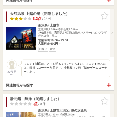
関連情報から探す
天然温泉 上越の湯（閉館しました）
お気に入
りに追加
3.2点
/ 14 件
新潟県 / 上越市
直江津駅3.68km
春日山駅2.51km
JR信越本線 高田駅より頚城自動車バスリージョンプラザ
行き15分 富…
営業時間 10:00～23:00
入浴料金 600円～
日帰り
宿泊
フロント対応は、とても明るくて､とてもよい、フロント後ろに
は、暇潰しコーナー灰皿アリ、小規模マン喫「懐かゲームコーナ
ー」あ…
30代 男
性
関連情報から探す
湯元館 酔洋（閉館しました）
お気に入
りに追加
-点
/ 0 件
新潟県 / 上越市大潟区 / 鵜の浜温泉
直江津駅11.45km
潟町駅686m