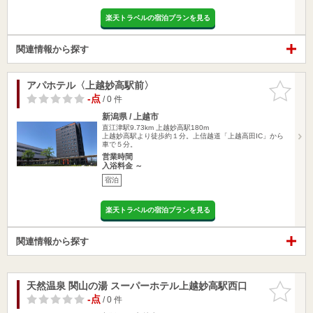
楽天トラベルの宿泊プランを見る
関連情報から探す
アパホテル〈上越妙高駅前〉
お気に入
りに追加
-点
/ 0 件
新潟県 / 上越市
直江津駅9.73km
上越妙高駅180m
上越妙高駅より徒歩約１分。上信越道「上越高田IC」から
車で５分。
営業時間
入浴料金 ～
宿泊
楽天トラベルの宿泊プランを見る
関連情報から探す
天然温泉 関山の湯 スーパーホテル上越妙高駅西口
お気に入
りに追加
-点
/ 0 件