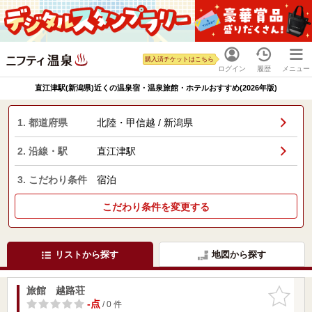
購入済チケットはこちら
ログイン
履歴
メニュー
直江津駅(新潟県)近くの温泉宿・温泉旅館・ホテルおすすめ(2026年版)
1. 都道府県
北陸・甲信越 / 新潟県
2. 沿線・駅
直江津駅
3. こだわり条件
宿泊
こだわり条件を変更する
リストから探す
地図から探す
旅館 越路荘
お気に入
りに追加
-点
/ 0 件