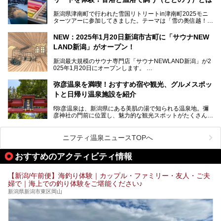
観光やレジャーに温泉を組み合わせれば、旅はさらに充実し
ますね。今回は、新潟県でおすすめのスーパー銭湯をご紹介
新潟県津南町で行われた雪国リトリートin津南町2025モニ
します。
ターツアーに参加してきました。テーマは「雪の奥信越！音
浴と温浴で調うリトリート」。
NEW：2025年1月20日新潟市古町に「サウナNEW
温泉ライターとして「温浴」は頻繁に体験していますが、
LAND新潟」がオープン！
「音浴」とは果たしてどんな体験なのでしょう？とても気に
なります。
新潟最大規模のサウナ専門店「サウナNEWLAND新潟」が2
025年1月20日にオープンします。
古町はかつて港町として栄えていた日本海有数の花街。この
街に再び笑顔と賑わいを取り戻し、新たなランドマークとし
なお、宿泊した温泉は日帰り入浴もできる秘湯「越後田中温
弥彦温泉を満喫！おすすめ宿や観光、グルメスポッ
て地域活性化を目指します。
泉 しなの荘」です。こちらについても詳しく紹介します。
トと日帰り温泉施設を紹介
サウナ室のテーマは「海賊船」‥⁉ ユニークなサウナ室を
含む３つのポイントをご紹介！
───
f弥彦温泉は、新潟県にある美肌の湯で知られる温泉地。彌
彦神社の門前に位置し、魅力的な観光スポットがたくさんあ
提供元：一般社団法人 雪国観光舎【PR】
ります。
この記事は一般社団法人 雪国観光舎のPRレポート記事で
この記事では、弥彦温泉の宿泊に最適なおすすめ宿や、日帰
ニフティ温泉ニュースTOPへ
す。
り施設、グルメスポット、弥彦の自然を堪能できる観光スポ
ットをご紹介します。初めての弥彦温泉旅行を計画している
おすすめのアクティビティ情報
方に向けて、弥彦温泉の魅力を存分にお伝えしますので、ぜ
ひ参考にしてみてくださいね！
【新潟/午前便】海釣り体験｜カップル・ファミリー・友人・ご夫
婦で｜海上での釣り体験をご堪能ください♪
新潟県新潟市東区岡山