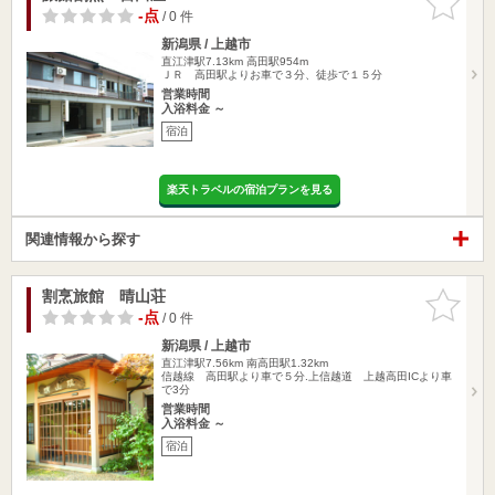
りに追加
-点
/ 0 件
新潟県 / 上越市
直江津駅7.13km
高田駅954m
ＪＲ 高田駅よりお車で３分、徒歩で１５分
営業時間
入浴料金 ～
宿泊
楽天トラベルの宿泊プランを見る
関連情報から探す
割烹旅館 晴山荘
お気に入
りに追加
-点
/ 0 件
新潟県 / 上越市
直江津駅7.56km
南高田駅1.32km
信越線 高田駅より車で５分.上信越道 上越高田ICより車
で3分
営業時間
入浴料金 ～
宿泊