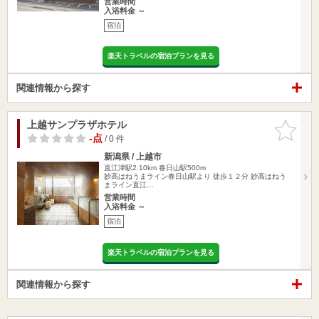
営業時間
入浴料金 ～
宿泊
楽天トラベルの宿泊プランを見る
関連情報から探す
上越サンプラザホテル
お気に入
りに追加
-点
/ 0 件
新潟県 / 上越市
直江津駅2.10km
春日山駅500m
妙高はねうまライン春日山駅より 徒歩１２分 妙高はねう
まライン直江…
営業時間
入浴料金 ～
宿泊
楽天トラベルの宿泊プランを見る
関連情報から探す