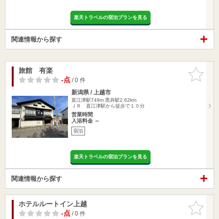
楽天トラベルの宿泊プランを見る
関連情報から探す
旅館 有楽
お気に入
りに追加
-点
/ 0 件
新潟県 / 上越市
直江津駅749m
黒井駅2.62km
ＪＲ 直江津駅から徒歩で１０分
営業時間
入浴料金 ～
宿泊
楽天トラベルの宿泊プランを見る
関連情報から探す
ホテルルートイン上越
お気に入
りに追加
-点
/ 0 件