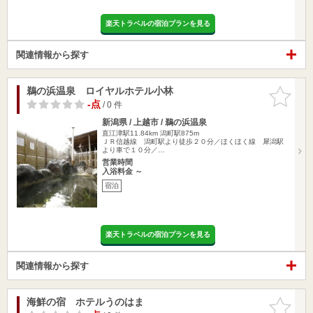
楽天トラベルの宿泊プランを見る
関連情報から探す
鵜の浜温泉 ロイヤルホテル小林
お気に入
りに追加
-点
/ 0 件
新潟県 / 上越市 / 鵜の浜温泉
直江津駅11.84km
潟町駅875m
ＪＲ信越線 潟町駅より徒歩２０分／ほくほく線 犀潟駅
より車で１０分／…
営業時間
入浴料金 ～
宿泊
楽天トラベルの宿泊プランを見る
関連情報から探す
海鮮の宿 ホテルうのはま
お気に入
りに追加