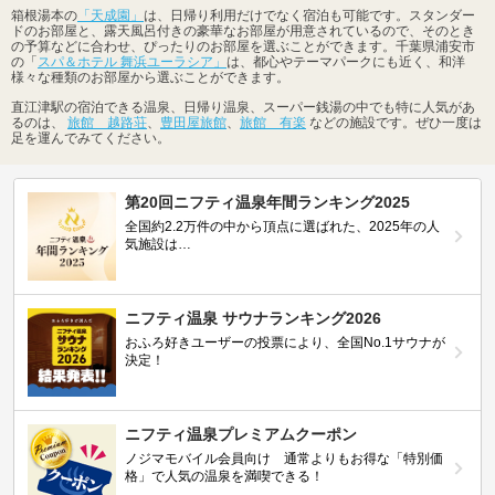
箱根湯本の
「天成園」
は、日帰り利用だけでなく宿泊も可能です。スタンダー
ドのお部屋と、露天風呂付きの豪華なお部屋が用意されているので、そのとき
の予算などに合わせ、ぴったりのお部屋を選ぶことができます。千葉県浦安市
の「
スパ＆ホテル 舞浜ユーラシア」
は、都心やテーマパークにも近く、和洋
様々な種類のお部屋から選ぶことができます。
直江津駅の宿泊できる温泉、日帰り温泉、スーパー銭湯の中でも特に人気があ
るのは、
旅館 越路荘
、
豊田屋旅館
、
旅館 有楽
などの施設です。ぜひ一度は
足を運んでみてください。
第20回ニフティ温泉年間ランキング2025
全国約2.2万件の中から頂点に選ばれた、2025年の人
気施設は…
ニフティ温泉 サウナランキング2026
おふろ好きユーザーの投票により、全国No.1サウナが
決定！
ニフティ温泉プレミアムクーポン
ノジマモバイル会員向け 通常よりもお得な「特別価
格」で人気の温泉を満喫できる！