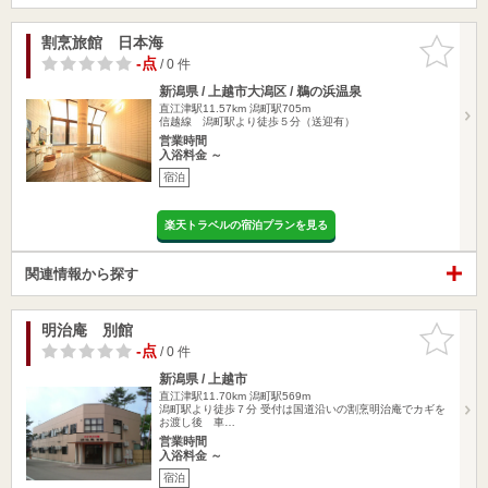
割烹旅館 日本海
お気に入
りに追加
-点
/ 0 件
新潟県 / 上越市大潟区 / 鵜の浜温泉
直江津駅11.57km
潟町駅705m
信越線 潟町駅より徒歩５分（送迎有）
営業時間
入浴料金 ～
宿泊
楽天トラベルの宿泊プランを見る
関連情報から探す
明治庵 別館
お気に入
りに追加
-点
/ 0 件
新潟県 / 上越市
直江津駅11.70km
潟町駅569m
潟町駅より徒歩７分 受付は国道沿いの割烹明治庵でカギを
お渡し後 車…
営業時間
入浴料金 ～
宿泊