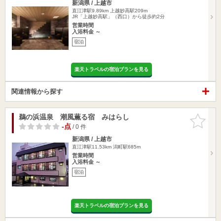
新潟県 / 上越市
直江津駅9.89km
上越妙高駅209m
JR「上越妙高駅」（西口）から徒歩約2分
営業時間
入浴料金 ～
宿泊
楽天トラベルの宿泊プランを見る
関連情報から探す
鵜の浜温泉 潮風薫る宿 みはらし
お気に入
りに追加
-点
/ 0 件
新潟県 / 上越市
直江津駅11.53km
潟町駅685m
営業時間
入浴料金 ～
宿泊
楽天トラベルの宿泊プランを見る