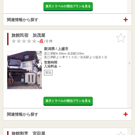
楽天トラベルの宿泊プランを見る
関連情報から探す
旅館民宿 加茂屋
お気に入
りに追加
-点
/ 0 件
新潟県 / 上越市
直江津駅6.08km
谷浜駅108m
直江津駅より車で１０分／谷浜駅より徒歩１分
営業時間
入浴料金 ～
宿泊
楽天トラベルの宿泊プランを見る
関連情報から探す
旅館割烹 宮田屋
お気に入