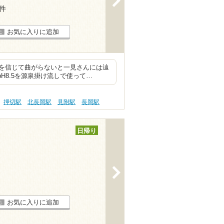
5件
お気に入りに追加
を信じて曲がらないと一見さんには辿
H8.5を源泉掛け流しで使って…
押切駅
北長岡駅
見附駅
長岡駅
日帰り
>
お気に入りに追加