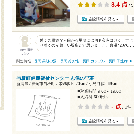
3.4 点
/ 
施設情報を見る
近くの県道から曲がる場所には何も案内は無く、ナビ
り着くのが難しい場所だと思いました。泉温42.6℃，p
～10代 指定
しない
関連情報
長岡 美肌の湯
長岡 冷え性
長岡 カップル
長岡 子連れOK
与板町健康福祉センター 志保の里荘
新潟県 / 長岡市与板町 /
帯織駅10.73km
/
小島谷駅3.89km
■営業時間 9:00～19:00
■入浴料 600円～
- 点
/ 0件
施設情報を見る