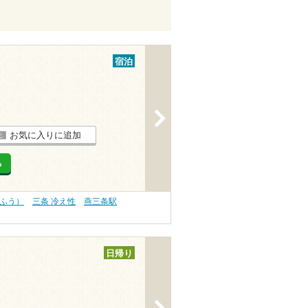
宿泊
>
お気に入りに追加
る
うふう）
三条 冷え性
燕三条駅
日帰り
>