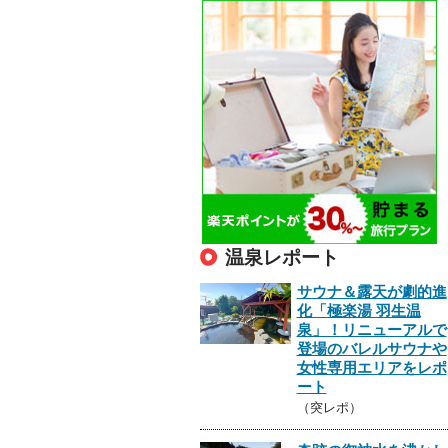
温泉レポート
サウナ＆露天が劇的進
化「極楽湯 羽生温
泉」！リニューアルで
登場のバレルサウナや
女性専用エリアをレポ
ート
（突レポ）