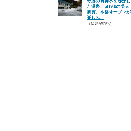
奇跡の御神水を沸かし
た温泉。pH9.6の美人
泉質。本格オープンが
楽しみ。
（温泉探訪記）