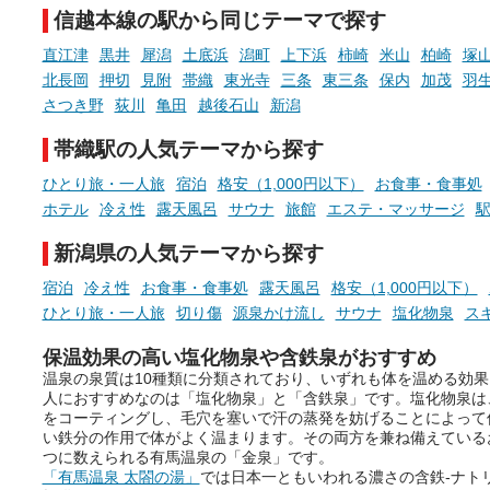
信越本線の駅から同じテーマで探す
手相やタロットなど気軽に楽し
める占いで、“ととのう”おふろ
直江津
黒井
犀潟
土底浜
潟町
上下浜
柿崎
米山
柏崎
塚
時間を、もっと特別に。
北長岡
押切
見附
帯織
東光寺
三条
東三条
保内
加茂
羽
さつき野
荻川
亀田
越後石山
新潟
帯織駅の人気テーマから探す
ひとり旅・一人旅
宿泊
格安（1,000円以下）
お食事・食事処
ホテル
冷え性
露天風呂
サウナ
旅館
エステ・マッサージ
駅
新潟県の人気テーマから探す
宿泊
冷え性
お食事・食事処
露天風呂
格安（1,000円以下）
ひとり旅・一人旅
切り傷
源泉かけ流し
サウナ
塩化物泉
ス
保温効果の高い塩化物泉や含鉄泉がおすすめ
温泉の泉質は10種類に分類されており、いずれも体を温める効
人におすすめなのは「塩化物泉」と「含鉄泉」です。塩化物泉は
をコーティングし、毛穴を塞いで汗の蒸発を妨げることによって
い鉄分の作用で体がよく温まります。その両方を兼ね備えている
つに数えられる有馬温泉の「金泉」です。
「有馬温泉 太閤の湯」
では日本一ともいわれる濃さの含鉄-ナトリ