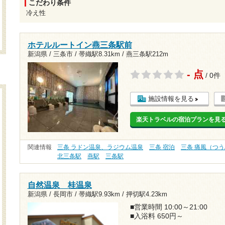
こだわり条件
冷え性
ホテルルートイン燕三条駅前
新潟県 / 三条市 /
帯織駅8.31km
/
燕三条駅212m
- 点
/ 0件
施設情報を見る
楽天トラベルの宿泊プランを見
関連情報
三条 ラドン温泉、ラジウム温泉
三条 宿泊
三条 痛風（つ
北三条駅
燕駅
三条駅
自然温泉 桂温泉
新潟県 / 長岡市 /
帯織駅9.93km
/
押切駅4.23km
■営業時間 10:00～21:00
■入浴料 650円～