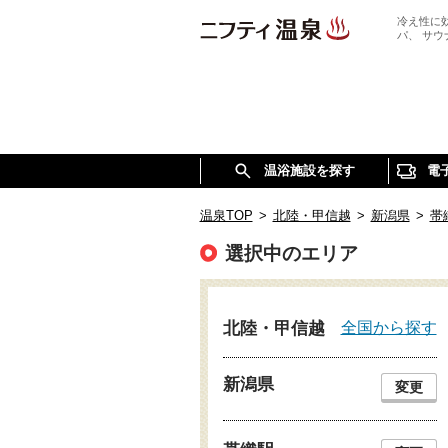
冷え性に
パ、 サ
温浴施設を探す
電
温泉TOP
>
北陸・甲信越
>
新潟県
>
帯
選択中のエリア
全国から探す
北陸・甲信越
新潟県
変更