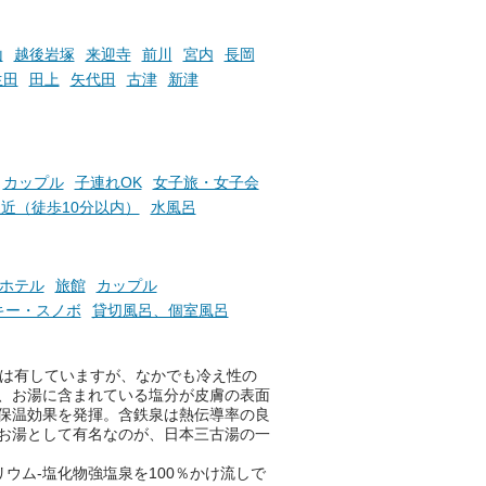
た「これからのこと」や「ちょ
っとした悩み」が、頭に浮かん
でくることはありませんか？
山
越後岩塚
来迎寺
前川
宮内
長岡
生田
田上
矢代田
古津
新津
お風呂でリラックスしているか
らこそ向き合える、大切な自分
の本音。
カップル
子連れOK
女子旅・女子会
近（徒歩10分以内）
水風呂
そんな心のつぶやきを、湯あが
りの温まった心のまま相談でき
たら素敵ですよね。
ホテル
旅館
カップル
キー・スノボ
貸切風呂、個室風呂
ニフティ温泉の「占いベンチ」
は、そんなあなたの心のつぶや
果は有していますが、なかでも冷え性の
きをプロの占い師に相談するこ
、お湯に含まれている塩分が皮膚の表面
とができるサービスです。
保温効果を発揮。含鉄泉は熱伝導率の良
お湯として有名なのが、日本三古湯の一
ウム-塩化物強塩泉を100％かけ流しで
おふろパス会員様なら、この特