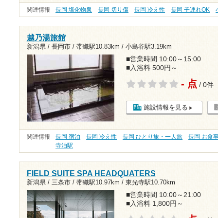
関連情報
長岡 塩化物泉
長岡 切り傷
長岡 冷え性
長岡 子連れOK
越乃湯旅館
新潟県 / 長岡市 /
帯織駅10.83km
/
小島谷駅3.19km
■営業時間 10:00～15:00
■入浴料 500円～
- 点
/ 0件
施設情報を見る
関連情報
長岡 宿泊
長岡 冷え性
長岡 ひとり旅・一人旅
長岡 お食
寺泊駅
FIELD SUITE SPA HEADQUATERS
新潟県 / 三条市 /
帯織駅10.97km
/
東光寺駅10.70km
■営業時間 10:00～21:00
■入浴料 1,800円～