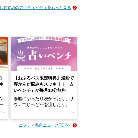
おすすめのアクティビティをもっと見る
の
【おふろパス限定特典】湯船で
キ
浮かんだ悩みもスッキリ！「占
いベンチ」が毎月10分無料
ン
湯船にゆったり浸かったり、サ
ロー
ウナでじっと汗を流したり。
る
名
e-
ニフティ温泉ニュースTOPへ
い
そんな「一人でぼんやり過ごす
時間」、ふだん後回しにしてい