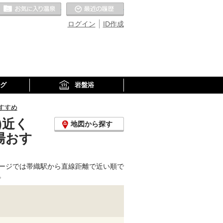
お気に入りの温泉
最近の履歴
ログイン
ID作成
グ
岩盤浴
すすめ
)近く
地図から探す
湯おす
ージでは帯織駅から直線距離で近い順で
。