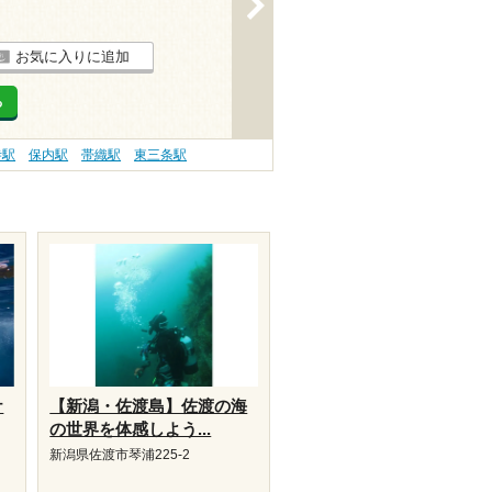
>
お気に入りに追加
る
寺駅
保内駅
帯織駅
東三条駅
ケ
【新潟・佐渡島】佐渡の海
の世界を体感しよう...
新潟県佐渡市琴浦225-2