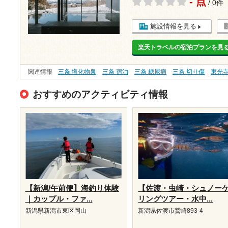
- 点
/ 0件
施設情報を見る
楽天トラベルの宿泊プランを見
関連情報
三条 塩化物泉
三条 宿泊
三条 糖尿病
三条 切り傷
東光
おすすめのアクティビティ情報
【新潟/午前便】海釣り体験
【佐渡・虫崎・シュノー
｜カップル・ファ...
リングツアー・水中...
新潟県新潟市東区岡山
新潟県佐渡市鷲崎893-4