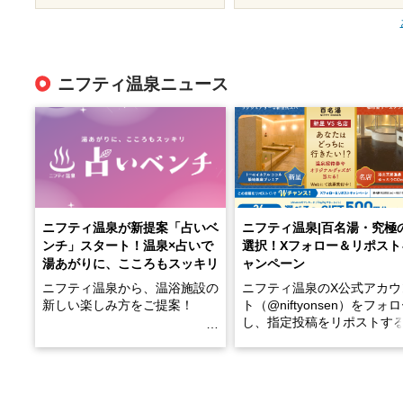
ニフティ温泉ニュース
ニフティ温泉が新提案「占いベ
ニフティ温泉|百名湯・究極
ンチ」スタート！温泉×占いで
選択！Xフォロー＆リポスト
湯あがりに、こころもスッキリ
ャンペーン
ニフティ温泉から、温浴施設の
ニフティ温泉のX公式アカウ
新しい楽しみ方をご提案！
ト（@niftyonsen）をフォ
し、指定投稿をリポストす
温泉で体を癒したあとに、占い
と、抽選で各回26（ふろ）
でこころもスッキリ──そんな
様（合計260名様）に選べる
新体験が楽しめる「占いベン
GIFT500円分をプレゼント
チ」を展開中♨
たします。