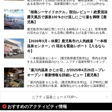
鹿児島県内でも屈指の知名度を誇る「霧島温泉郷」。その数
今回は「ちくりん温泉」の家族風呂・大衆風呂・宿泊施設に
ある名宿の中でも、温泉愛好家たちが「ここだけは外せな
ついて、徹底レビューします！
い」と熱い視線を送るのが「霧島湯之谷山荘（以下：湯之谷
山荘）」です。
「桜島シーサイドホテル」宿泊レビュー！絶景混浴
露天風呂で源泉100％かけ流しにごり湯を満喫【鹿
最大の魅力は、ここでしか体験できない絶妙なバランスの
「自噴混合泉」。今回は、その極上の湯を心ゆくまで堪能す
児島】
べく宿泊し、実際に感じたお湯のちからと宿の魅力を詳しく
レポートします。
鹿児島市沖の錦江湾にそびえる桜島(さくらじま)。世界有数
の活火山であり、今も活発に噴煙を上げる姿で知られる島で
また、気軽に立ち寄りたい方のための「日帰り入浴情報」も
す。「桜島シーサイドホテル」は桜島の南端付近に佇むリゾ
併せて解説。温泉マニアをも唸らせる“生きたお湯”の正体に
ートホテル。最大の魅力が、錦江湾に面した絶景混浴露天風
【2026年3月～休業】鹿児島市の人気銭湯「一本桜
迫ります。
呂でしょう。源泉100％かけ流しのにごり湯は、多くの温泉
温泉センター」の 現在を緊急レポート【入るなら
ファンを魅了する存在です。
今】
今回筆者自ら宿泊。桜島シーサイドホテルの“温泉”はじめ、
食事やアクセスなど詳細レビューします。
「一本桜温泉センター」(鹿児島県鹿児島市)は、県内を代表
する人気温泉銭湯のひとつ。ニフティ温泉年間ランキング2
025では、鹿児島県総合第4位を獲得。年中無休かつ24時間
営業なので、就寝前の入浴や寝起き一番の朝湯など利便性が
「湯川内温泉 かじか荘」が2025年4月26日～プレ
抜群！ 多くの常連客やファンでいつも賑わっています。し
オープン！最新情報を詳細レビュー【鹿児島】
かし建物の老朽化に伴い、2026年2月28日24時をもって休
業。現在の施設を取り壊し・同じ場所に新築するため、再開
「湯川内温泉 かじか荘」(鹿児島県出水市)は、江戸時代に開
は約2年後を予定しています。
かれた足元湧出の名湯。遠隔地ながらも全国から温泉愛好家
が訪れ、温泉ファンなら一度は入ってみたい憧れの温泉とも
今回は2025年の年末に訪問・現地体験し、一本桜温泉セン
いえる存在です。2023年にいったん閉館しましたが、その
ターの“現在”を緊急レポートします！
後経営が変わり、復旧作業を実施。2025年4月26日に日帰
ニフティ温泉ニュースTOPへ
り入浴施設としてプレオープンしました。
おすすめのアクティビティ情報