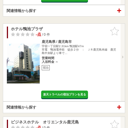
関連情報から探す
ホテル鴨池プラザ
お気に入
りに追加
-点
/ 0 件
鹿児島県 / 鹿児島市
宇宿一丁目駅2.31km
鴨池駅47m
市電 鴨池電停前 徒歩２分 ： ＪＲ鹿児島本線 鹿児
島中央駅より車で…
営業時間
入浴料金 ～
宿泊
楽天トラベルの宿泊プランを見る
関連情報から探す
ビジネスホテル オリエンタル鹿児島
お気に入
りに追加
-点
/ 0 件