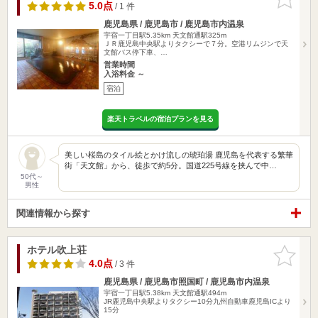
りに追加
5.0点
/ 1 件
鹿児島県 / 鹿児島市 / 鹿児島市内温泉
宇宿一丁目駅5.35km
天文館通駅325m
ＪＲ鹿児島中央駅よりタクシーで７分。空港リムジンで天
文館バス停下車、…
営業時間
入浴料金 ～
宿泊
楽天トラベルの宿泊プランを見る
美しい桜島のタイル絵とかけ流しの琥珀湯 鹿児島を代表する繁華
街「天文館」から、徒歩で約5分。国道225号線を挟んで中…
50代～
男性
関連情報から探す
ホテル吹上荘
お気に入
りに追加
4.0点
/ 3 件
鹿児島県 / 鹿児島市照国町 / 鹿児島市内温泉
宇宿一丁目駅5.38km
天文館通駅494m
JR鹿児島中央駅よりタクシー10分九州自動車鹿児島ICより
15分