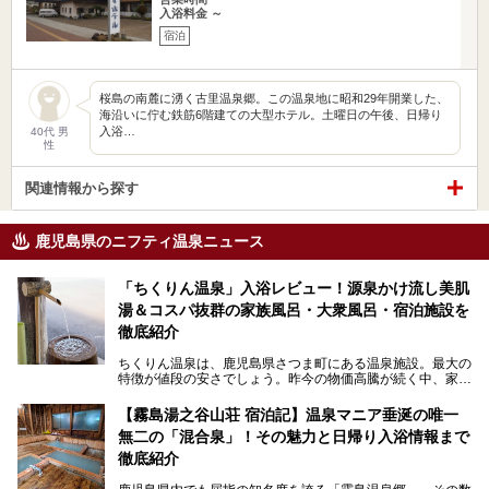
入浴料金 ～
宿泊
桜島の南麓に湧く古里温泉郷。この温泉地に昭和29年開業した、
海沿いに佇む鉄筋6階建ての大型ホテル。土曜日の午後、日帰り
入浴…
40代 男
性
関連情報から探す
鹿児島県のニフティ温泉ニュース
「ちくりん温泉」入浴レビュー！源泉かけ流し美肌
湯＆コスパ抜群の家族風呂・大衆風呂・宿泊施設を
徹底紹介
ちくりん温泉は、鹿児島県さつま町にある温泉施設。最大の
特徴が値段の安さでしょう。昨今の物価高騰が続く中、家族
風呂1室1時間900円・大衆風呂大人1人300円、宿泊大人1人
4,000円～、と驚くべき価格を維持。
【霧島湯之谷山荘 宿泊記】温泉マニア垂涎の唯一
無二の「混合泉」！その魅力と日帰り入浴情報まで
さらに、源泉100％かけ流しのツルツル美肌湯を堪能できる
点にも注目すべき。30年以上全国の温泉を巡った筆者の経
徹底紹介
験上、穴場中の穴場と言っても決して過言ではありません。