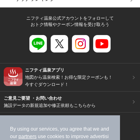
ニフティ温泉公式アカウントをフォローして
おトク情報やクーポン情報を受け取ろう
ニフティ温泉アプリ
地図から温泉検索！お得な限定クーポンも！
今すぐダウンロード！
ご意見ご要望 ・お問い合わせ
施設データの新規追加や修正依頼もこちらから
スマートフォン
/
PC
加盟店募集（資料請求）
広告出稿のご案内
By using our services, you agree that we and
our
partners
use cookies to improve advertisi
利用規約
ライフスタイルMEMBERS+規約