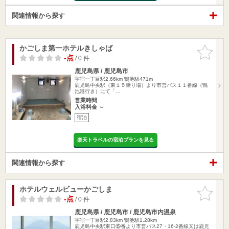
関連情報から探す
かごしま第一ホテルきしゃば
お気に入
りに追加
-点
/ 0 件
鹿児島県 / 鹿児島市
宇宿一丁目駅2.66km
鴨池駅471m
鹿児島中央駅（東１５乗り場）より市営バス１１番線（鴨
池港行き）にて「…
営業時間
入浴料金 ～
宿泊
楽天トラベルの宿泊プランを見る
関連情報から探す
ホテルウェルビューかごしま
お気に入
りに追加
-点
/ 0 件
鹿児島県 / 鹿児島市 / 鹿児島市内温泉
宇宿一丁目駅2.83km
鴨池駅1.28km
鹿児島中央駅東口⑮番より市営バス27・16-2番線又は鹿児