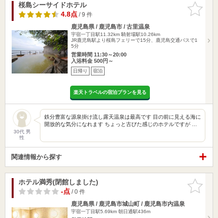
桜島シーサイドホテル
お気に入
りに追加
4.8点
/ 9 件
鹿児島県 / 鹿児島市 / 古里温泉
宇宿一丁目駅11.32km
騎射場駅10.26km
JR鹿児島駅より桜島フェリーで15分、鹿児島交通バスで1
5分
営業時間 11:30～20:00
入浴料金 500円～
日帰り
宿泊
楽天トラベルの宿泊プランを見る
鉄分豊富な源泉掛け流し露天温泉は最高です 目の前に見える海に
開放的な気分になれます ちょっと古びた感じのホテルですが …
30代 男
性
関連情報から探す
ホテル満秀(閉館しました)
お気に入
りに追加
-点
/ 0 件
鹿児島県 / 鹿児島市城山町 / 鹿児島市内温泉
宇宿一丁目駅5.69km
朝日通駅436m