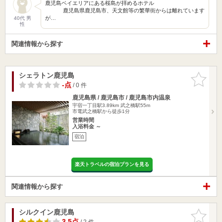
鹿児島ベイエリアにある桜島が拝めるホテル
鹿児島県鹿児島市、天文館等の繁華街からは離れています
が…
40代 男
性
関連情報から探す
シェラトン鹿児島
お気に入
りに追加
-点
/ 0 件
鹿児島県 / 鹿児島市 / 鹿児島市内温泉
宇宿一丁目駅3.89km
武之橋駅55m
市電武之橋駅から徒歩1分
営業時間
入浴料金 ～
宿泊
楽天トラベルの宿泊プランを見る
関連情報から探す
シルクイン鹿児島
お気に入
りに追加
3.5点
/ 2 件