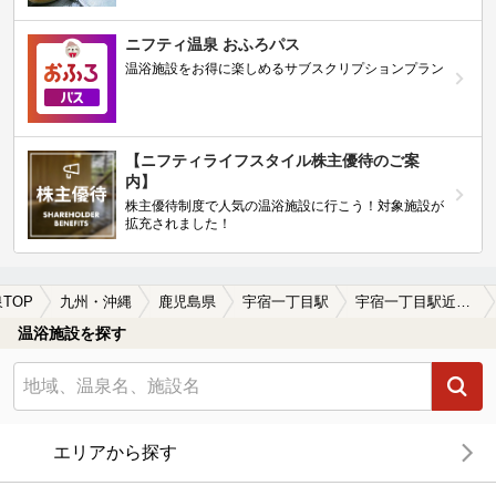
ニフティ温泉 おふろパス
温浴施設をお得に楽しめるサブスクリプションプラン
【ニフティライフスタイル株主優待のご案
内】
株主優待制度で人気の温浴施設に行こう！対象施設が
拡充されました！
TOP
九州・沖縄
鹿児島県
宇宿一丁目駅
宇宿一丁目駅近くの温泉宿・温泉旅館・ホテルおすすめ(2026年版)
温浴施設を探す
エリアから探す