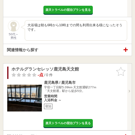
楽天トラベルの宿泊プランを見る
大浴場は朝も6時から10時までの間も利用出来る様になったそう
です。
50代～
男性
関連情報から探す
ホテルグランセレッソ鹿児島天文館
お気に入
りに追加
-点
/ 0 件
鹿児島県 / 鹿児島市
宇宿一丁目駅5.09km
天文館通駅277m
「天文館通」駅から徒歩5分。
営業時間
入浴料金 ～
宿泊
楽天トラベルの宿泊プランを見る