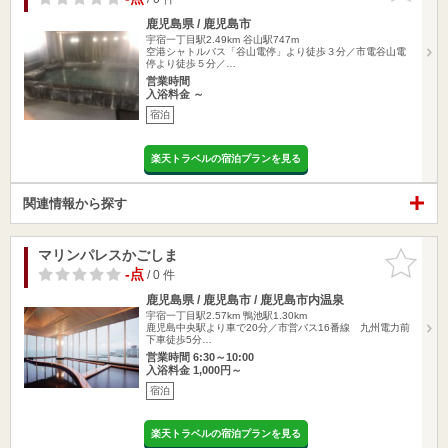
鹿児島県 / 鹿児島市
宇宿一丁目駅2.49km
谷山駅747m
空港シャトルバス「谷山電停」より徒歩３分／市電谷山電
停より徒歩５分／…
営業時間
入浴料金 ～
宿泊
楽天トラベルの宿泊プランを見る
関連情報から探す
マリンパレスかごしま
お気に入
りに追加
-点
/ 0 件
鹿児島県 / 鹿児島市 / 鹿児島市内温泉
宇宿一丁目駅2.57km
鴨池駅1.30km
鹿児島中央駅より車で20分／市営バス16番線 九州電力前
下車徒歩5分…
営業時間 6:30～10:00
入浴料金 1,000円～
宿泊
楽天トラベルの宿泊プランを見る