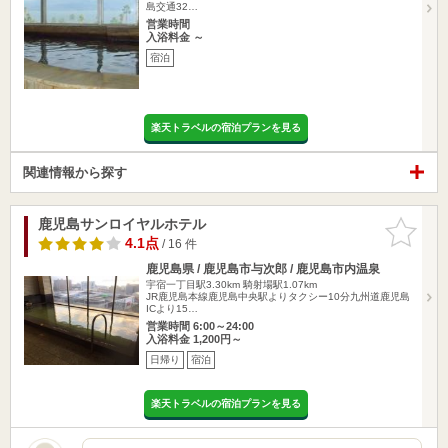
島交通32…
営業時間
入浴料金 ～
宿泊
楽天トラベルの宿泊プランを見る
関連情報から探す
鹿児島サンロイヤルホテル
お気に入
りに追加
4.1点
/ 16 件
鹿児島県 / 鹿児島市与次郎 / 鹿児島市内温泉
宇宿一丁目駅3.30km
騎射場駅1.07km
JR鹿児島本線鹿児島中央駅よりタクシー10分九州道鹿児島
ICより15…
営業時間 6:00～24:00
入浴料金 1,200円～
日帰り
宿泊
楽天トラベルの宿泊プランを見る