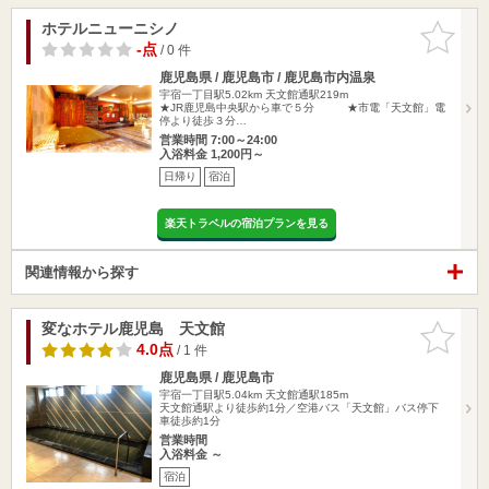
ホテルニューニシノ
お気に入
りに追加
-点
/ 0 件
鹿児島県 / 鹿児島市 / 鹿児島市内温泉
宇宿一丁目駅5.02km
天文館通駅219m
★JR鹿児島中央駅から車で５分 ★市電「天文館」電
停より徒歩３分…
営業時間 7:00～24:00
入浴料金 1,200円～
日帰り
宿泊
楽天トラベルの宿泊プランを見る
関連情報から探す
変なホテル鹿児島 天文館
お気に入
りに追加
4.0点
/ 1 件
鹿児島県 / 鹿児島市
宇宿一丁目駅5.04km
天文館通駅185m
天文館通駅より徒歩約1分／空港バス「天文館」バス停下
車徒歩約1分
営業時間
入浴料金 ～
宿泊