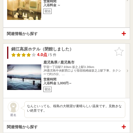
営業時間
入浴料金 ～
宿泊
関連情報から探す
錦江高原ホテル（閉館しました）
お気に入
りに追加
4.0点
/ 5 件
鹿児島県 / 鹿児島市
宇宿一丁目駅7.93km
坂之上駅3.36km
JR鹿児島中央駅西口より指宿枕崎線坂之上駅下車、タクシ
ーで約15分、…
営業時間
入浴料金 1,000円～
宿泊
なんといっても、桜島の大眺望が素晴らしい温泉です。見飽きな
い絶景です。
匿名
関連情報から探す