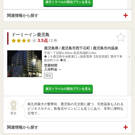
楽天トラベルの宿泊プランを見る
関連情報から探す
ドーミーイン鹿児島
お気に入
りに追加
3.5点
/ 2 件
鹿児島県 / 鹿児島市西千石町 / 鹿児島市内温泉
宇宿一丁目駅4.90km
高見馬場駅118m
◆ＪＲ鹿児島中央駅東口→路面電車【高見馬場】電停下車
徒歩約２分 ◆鹿…
営業時間
入浴料金 ～
宿泊
楽天トラベルの宿泊プランを見る
南九州最大の繁華街、鹿児島の天文館に建つ、天然温泉も入れる
ビジネスホテル。飲食店やコンビニも近くにあり、非常に便利な
立地で…
匿名
関連情報から探す