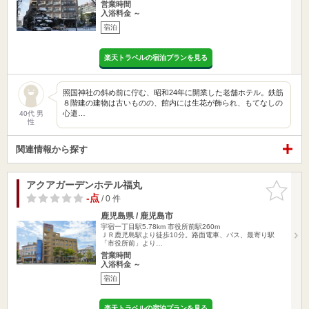
営業時間
入浴料金 ～
宿泊
楽天トラベルの宿泊プランを見る
照国神社の斜め前に佇む、昭和24年に開業した老舗ホテル。鉄筋
８階建の建物は古いものの、館内には生花が飾られ、もてなしの
心遣…
40代 男
性
関連情報から探す
アクアガーデンホテル福丸
お気に入
りに追加
-点
/ 0 件
鹿児島県 / 鹿児島市
宇宿一丁目駅5.78km
市役所前駅260m
ＪＲ鹿児島駅より徒歩10分。路面電車、バス、最寄り駅
「市役所前」より…
営業時間
入浴料金 ～
宿泊
楽天トラベルの宿泊プランを見る