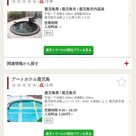
-点
/ 0 件
鹿児島県 / 鹿児島市 / 鹿児島市内温泉
宇宿一丁目駅2.16km
涙橋駅902m
鹿児島中央駅よりお車で約１０分
営業時間
入浴料金 ～
宿泊
楽天トラベルの宿泊プランを見る
関連情報から探す
アートホテル鹿児島
お気に入
りに追加
-点
/ 0 件
鹿児島県 / 鹿児島市
宇宿一丁目駅2.24km
涙橋駅1.32km
鹿児島中央駅よりバス 15～30分 ※系統により 鹿児島空港
よりバ…
営業時間 9:00～18:30
入浴料金 1,000円～
宿泊
楽天トラベルの宿泊プランを見る