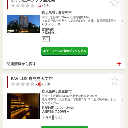
りに追加
-点
/ 0 件
鹿児島県 / 鹿児島市
宇宿一丁目駅4.79km
高見馬場駅14m
ＪＲ鹿児島中央駅から徒歩約15分／市電・高見馬場電停か
ら徒歩1分。鹿…
営業時間
入浴料金 ～
宿泊
楽天トラベルの宿泊プランを見る
関連情報から探す
FAV LUX 鹿児島天文館
お気に入
りに追加
-点
/ 0 件
鹿児島県 / 鹿児島市
宇宿一丁目駅4.83km
甲東中学校前駅290m
鹿児島市電「天文館通」駅徒歩5分 JR「鹿児島中央」駅よ
りタクシー…
営業時間 12:00～24:00
入浴料金 7,000円～
日帰り
宿泊