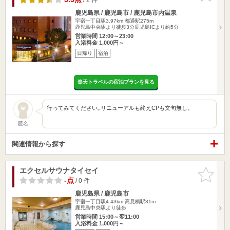
鹿児島県 / 鹿児島市 / 鹿児島市内温泉
宇宿一丁目駅3.97km
都通駅275m
鹿児島中央駅より徒歩3分鹿児島ICより約5分
営業時間 12:00～23:00
入浴料金 1,000円～
日帰り
宿泊
楽天トラベルの宿泊プランを見る
行ってみてください｡リニューアルも終えCPも文句無し。
匿名
関連情報から探す
エクセルサウナタイセイ
お気に入
りに追加
-点
/ 0 件
鹿児島県 / 鹿児島市
宇宿一丁目駅4.43km
高見橋駅31m
鹿児島中央駅より徒歩
営業時間 15:00～翌11:00
入浴料金 1,000円～