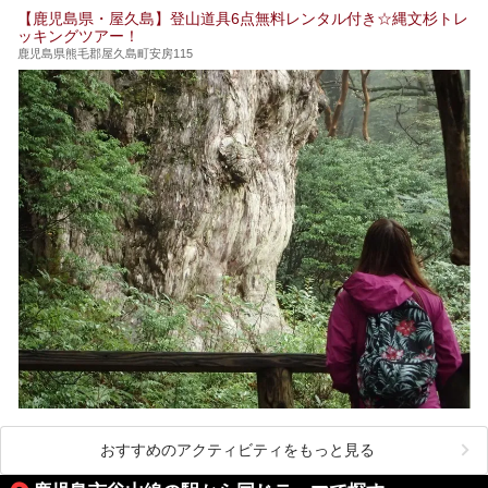
筆者自身、閉館中もボランティア作業や取材等で数回現地へ
【鹿児島県・屋久島】登山道具6点無料レンタル付き☆縄文杉トレ
乗り込みましたが、今回もオープン前日から初日にかけて現
ッキングツアー！
地訪問。リニューアルした浴室・最新情報を中心に、以前と
の相違点や注意事項などを詳細レビューします。
鹿児島県熊毛郡屋久島町安房115
おすすめのアクティビティをもっと見る