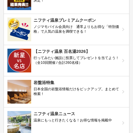
決定！
ニフティ温泉プレミアムクーポン
ノジマモバイル会員向け 通常よりもお得な「特別価
格」で人気の温泉を満喫できる！
【ニフティ温泉 百名湯2026】
行ってみたい施設に投票してプレゼントを当てよう！
（全10回開催 / 合計260名様）
岩盤浴特集
日本全国の岩盤浴情報だけをピックアップ。まとめて
検索！
ニフティ温泉ニュース
温泉にもっと行きたくなる！お得な情報を掲載中