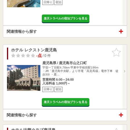
日帰り
宿泊
楽天トラベルの宿泊プランを見る
関連情報から探す
ホテル レクストン鹿児島
お気に入
りに追加
-点
/ 0 件
鹿児島県 / 鹿児島市山之口町
宇宿一丁目駅4.76km
甲東中学校前駅196m
・JR「鹿児島中央駅」より市電「高見馬場」電停下車 徒
歩3分 ・鹿…
営業時間 6:00～24:00
入浴料金 1,000円～
日帰り
宿泊
楽天トラベルの宿泊プランを見る
関連情報から探す
ホテル法華クラブ鹿児島
お気に入