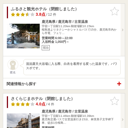
ふるさと観光ホテル（閉館しました）
お気に入
りに追加
3.8点
/ 12 件
鹿児島県 / 鹿児島市 / 古里温泉
宇宿一丁目駅11.20km
騎射場駅10.15km
桜島港よりタクシーかシャトルバスで15分、鹿児島市内か
ら市電、フェリ…
営業時間 6:00～22:00
入浴料金 1,050円～
宿泊
混浴露天大浴場に入る際、白衣を着用する変った温泉です。パワ
スポです。
匿名
関連情報から探す
さくらじまホテル（閉館しました）
お気に入
りに追加
4.0点
/ 4 件
鹿児島県 / 鹿児島市 / 古里温泉
宇宿一丁目駅11.46km
騎射場駅10.39km
鹿児島交通バスで古里温泉行き15分、林芙美子文学碑下
車、徒歩1分桜島…
営業時間