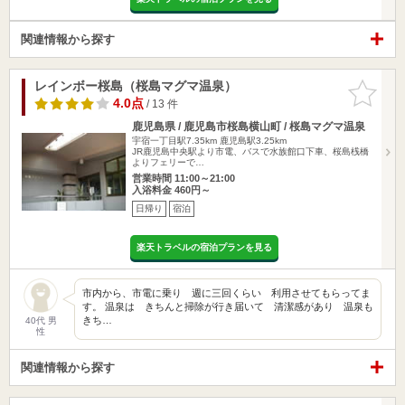
関連情報から探す
レインボー桜島（桜島マグマ温泉）
お気に入
りに追加
4.0点
/ 13 件
鹿児島県 / 鹿児島市桜島横山町 / 桜島マグマ温泉
宇宿一丁目駅7.35km
鹿児島駅3.25km
JR鹿児島中央駅より市電、バスで水族館口下車、桜島桟橋
よりフェリーで…
営業時間 11:00～21:00
入浴料金 460円～
日帰り
宿泊
楽天トラベルの宿泊プランを見る
市内から、市電に乗り 週に三回くらい 利用させてもらってま
す。 温泉は きちんと掃除が行き届いて 清潔感があり 温泉も
きち…
40代 男
性
関連情報から探す