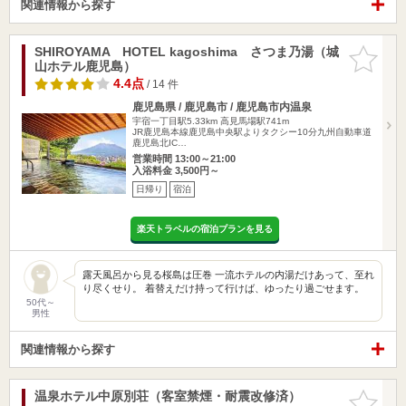
関連情報から探す
SHIROYAMA HOTEL kagoshima さつま乃湯（城
お気に入
山ホテル鹿児島）
りに追加
4.4点
/ 14 件
鹿児島県 / 鹿児島市 / 鹿児島市内温泉
宇宿一丁目駅5.33km
高見馬場駅741m
JR鹿児島本線鹿児島中央駅よりタクシー10分九州自動車道
鹿児島北IC…
営業時間 13:00～21:00
入浴料金 3,500円～
日帰り
宿泊
楽天トラベルの宿泊プランを見る
露天風呂から見る桜島は圧巻 一流ホテルの内湯だけあって、至れ
り尽くせり。 着替えだけ持って行けば、ゆったり過ごせます。
50代～
男性
関連情報から探す
温泉ホテル中原別荘（客室禁煙・耐震改修済）
お気に入