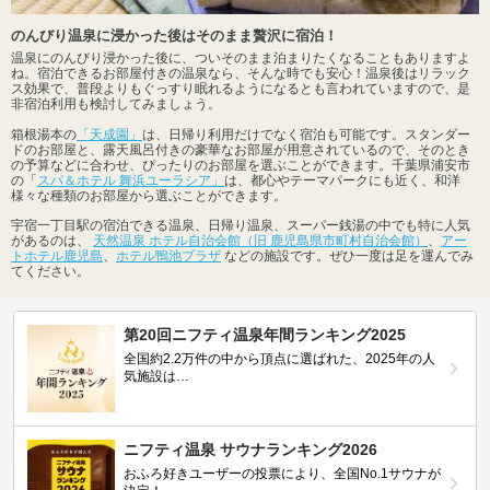
のんびり温泉に浸かった後はそのまま贅沢に宿泊！
温泉にのんびり浸かった後に、ついそのまま泊まりたくなることもありますよ
ね。宿泊できるお部屋付きの温泉なら、そんな時でも安心！温泉後はリラック
ス効果で、普段よりもぐっすり眠れるようになるとも言われていますので、是
非宿泊利用も検討してみましょう。
箱根湯本の
「天成園」
は、日帰り利用だけでなく宿泊も可能です。スタンダー
ドのお部屋と、露天風呂付きの豪華なお部屋が用意されているので、そのとき
の予算などに合わせ、ぴったりのお部屋を選ぶことができます。千葉県浦安市
の「
スパ＆ホテル 舞浜ユーラシア」
は、都心やテーマパークにも近く、和洋
様々な種類のお部屋から選ぶことができます。
宇宿一丁目駅の宿泊できる温泉、日帰り温泉、スーパー銭湯の中でも特に人気
があるのは、
天然温泉 ホテル自治会館（旧 鹿児島県市町村自治会館）
、
アー
トホテル鹿児島
、
ホテル鴨池プラザ
などの施設です。ぜひ一度は足を運んでみ
てください。
第20回ニフティ温泉年間ランキング2025
全国約2.2万件の中から頂点に選ばれた、2025年の人
気施設は…
ニフティ温泉 サウナランキング2026
おふろ好きユーザーの投票により、全国No.1サウナが