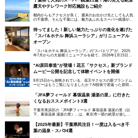
露天やテレワーク対応施設もご紹介
都内からもアクセスが良く、週末のお出かけ先としても人気
の千葉県。そんな千葉には、魅力あふれるスーパー銭湯がた
くさんあります。
待ってました！新しい魅力たっぷりの進化を遂げた
「サウナでしっかりととのいたい」「海が見える絶景で非日
「スパ＆ホテル 舞浜ユーラシア」がリニューアル
常を味わいたい」「子連れでも気兼ねなく1日過ごした
い」。
オープン
そんな多様なニーズに応える施設が揃っているため、その日
「スパ＆ホテル 舞浜ユーラシア」の“スパエリア”が、2025
の目的に合った施設がきっと見つかるはずです。
年7月からの大規模リニューアルを経て、2026年1月15日
（木）に再オープン！
さらに最近では、24時間営業で深夜まで滞在できる施設
“AI原田泰造”が登場！花王「サクセス」新ブランド
や、テレワーク・コワーキングスペースを備えた仕事もでき
新設エリアや生まれ変わった浴場・サウナの魅力を、人気キ
るスパも増えており、ただの入浴施設にとどまらない進化を
ムービー公開を記念して体験イベントを開催
ャラクター「ユーラシわん」と一緒にご紹介します。必見の
遂げています。
マル秘情報がたっぷり。ぜひチェックしてみてください！
9月15日から放映されている、花王サクセスの新ブランドム
───
本記事では、人気スーパー銭湯から絶景施設、コワーキング
ービーはもうご覧になりましたか？AI技術で若返った原田泰
提供元：SPA＆HOTEL舞浜ユーラシア【PR】
スペースや休憩スペースが充実した施設、子連れファミリー
造さんが登場して、“前を向くチカラに”というメッセージを
この記事はSPA＆HOTEL舞浜ユーラシアのPRレポート記事
向けの施設など、目的に合わせたおすすめの施設を紹介しま
伝えるムービーです。公開を記念して、スパメッツァおおた
です。
「JFA夢フィールド 幕張温泉 湯楽の里」に行きた
す。
か竜泉寺の湯にて体験イベントを開催。花王サクセスの製品
くなるおススメポイント3選
が無料で試せるチャンスです！
千葉県でスーパー銭湯選びに困った際は、ぜひ参考にしてく
───
ださい。
千葉市美浜区の「JFA夢フィールド 幕張温泉 湯楽の里（以
提供元：花王株式会社【PR】
下、幕張温泉 湯楽の里）」は、東京湾一望の絶景が楽しめ
この記事は花王株式会社商品のPRレポート記事です。
る日帰り温泉です。
設備も天然温泉の露天風呂、サウナ、岩盤浴のほか、高濃度
【2025年最新】千葉県民注目！一度は入るべき千
炭酸泉、海の見えるお休み処や食事処、展望抜群の屋上ま
葉の温泉・スパ34選
で、年代を問わずたっぷり楽しめます。