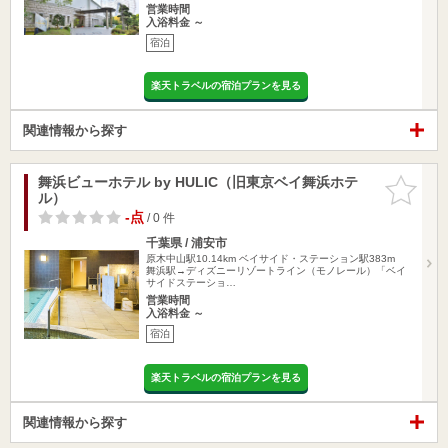
営業時間
入浴料金 ～
宿泊
楽天トラベルの宿泊プランを見る
関連情報から探す
舞浜ビューホテル by HULIC（旧東京ベイ舞浜ホテ
お気に入
ル）
りに追加
-点
/ 0 件
千葉県 / 浦安市
原木中山駅10.14km
ベイサイド・ステーション駅383m
舞浜駅→ディズニーリゾートライン（モノレール）「ベイ
サイドステーショ…
営業時間
入浴料金 ～
宿泊
楽天トラベルの宿泊プランを見る
関連情報から探す