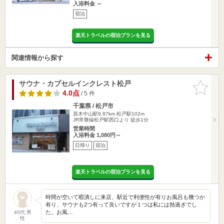
入浴料金 ～
宿泊
楽天トラベルの宿泊プランを見る
関連情報から探す
サウナ・カプセルインクレスト松戸
お気に入
りに追加
4.0点
/ 5 件
千葉県 / 松戸市
原木中山駅9.87km
松戸駅102m
JR常磐線松戸駅西口より 徒歩1分
営業時間
入浴料金 1,080円～
日帰り
宿泊
楽天トラベルの宿泊プランを見る
時間が空いて暇潰しに来店、駅近で利便性が有りお風呂も幾つか
有り、サウナも2つ有って良いですが１つは私には熱過ぎでし
た。お風…
40代 男
性