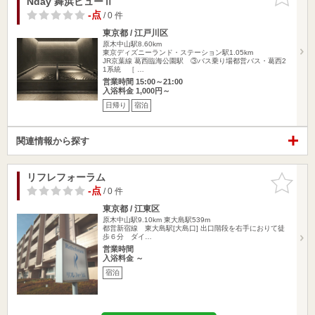
Nday 舞浜ビューⅡ
りに追加
-点
/ 0 件
東京都 / 江戸川区
原木中山駅8.60km
東京ディズニーランド・ステーション駅1.05km
JR京葉線 葛西臨海公園駅 ③バス乗り場都営バス・葛西2
1系統 ［ …
営業時間 15:00～21:00
入浴料金 1,000円～
日帰り
宿泊
関連情報から探す
リフレフォーラム
お気に入
りに追加
-点
/ 0 件
東京都 / 江東区
原木中山駅9.10km
東大島駅539m
都営新宿線 東大島駅[大島口] 出口階段を右手におりて徒
歩６分 ダイ…
営業時間
入浴料金 ～
宿泊