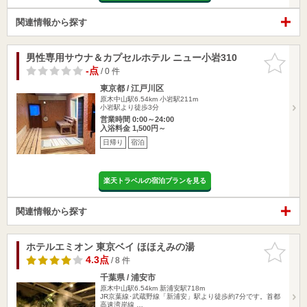
関連情報から探す
男性専用サウナ＆カプセルホテル ニュー小岩310
お気に入
りに追加
-点
/ 0 件
東京都 / 江戸川区
原木中山駅6.54km
小岩駅211m
小岩駅より徒歩3分
営業時間 0:00～24:00
入浴料金 1,500円～
日帰り
宿泊
楽天トラベルの宿泊プランを見る
関連情報から探す
ホテルエミオン 東京ベイ ほほえみの湯
お気に入
りに追加
4.3点
/ 8 件
千葉県 / 浦安市
原木中山駅6.54km
新浦安駅718m
JR京葉線･武蔵野線「新浦安」駅より徒歩約7分です。首都
高速湾岸線 …