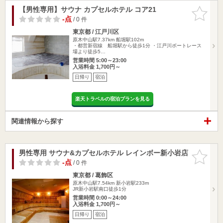
【男性専用】サウナ カプセルホテル コア21
お気に入
りに追加
-点
/ 0 件
東京都 / 江戸川区
原木中山駅7.37km
船堀駅102m
・都営新宿線 船堀駅から徒歩1分 ・江戸川ボートレース
場より徒歩5…
営業時間 5:00～23:00
入浴料金 1,700円～
日帰り
宿泊
楽天トラベルの宿泊プランを見る
関連情報から探す
男性専用 サウナ&カプセルホテル レインボー新小岩店
お気に入
りに追加
-点
/ 0 件
東京都 / 葛飾区
原木中山駅7.54km
新小岩駅233m
JR新小岩駅南口徒歩1分
営業時間 0:00～24:00
入浴料金 1,700円～
日帰り
宿泊