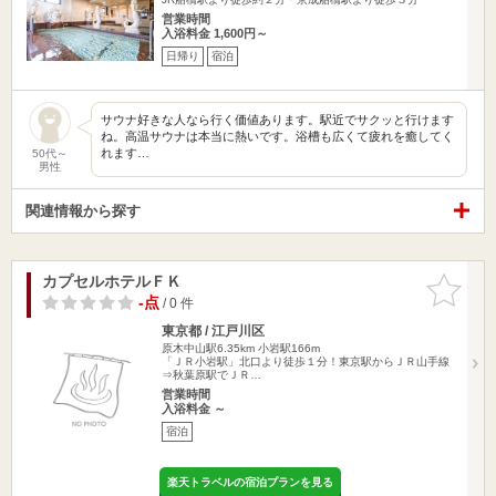
営業時間
入浴料金 1,600円～
日帰り
宿泊
サウナ好きな人なら行く価値あります。駅近でサクッと行けます
ね。高温サウナは本当に熱いです。浴槽も広くて疲れを癒してく
れます…
50代～
男性
関連情報から探す
カプセルホテルＦＫ
お気に入
りに追加
-点
/ 0 件
東京都 / 江戸川区
原木中山駅6.35km
小岩駅166m
「ＪＲ小岩駅」北口より徒歩１分！東京駅からＪＲ山手線
⇒秋葉原駅でＪＲ…
営業時間
入浴料金 ～
宿泊
楽天トラベルの宿泊プランを見る