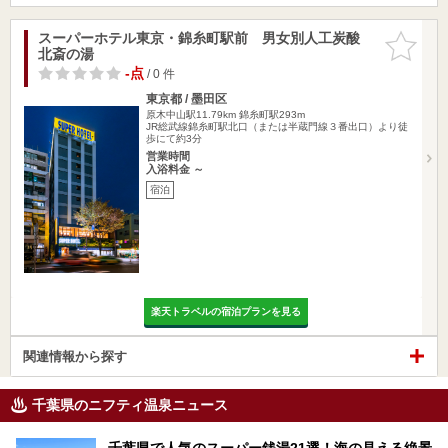
スーパーホテル東京・錦糸町駅前 男女別人工炭酸
お気に入
北斎の湯
りに追加
-点
/ 0 件
東京都 / 墨田区
原木中山駅11.79km
錦糸町駅293m
JR総武線錦糸町駅北口（または半蔵門線３番出口）より徒
歩にて約3分
営業時間
入浴料金 ～
宿泊
楽天トラベルの宿泊プランを見る
関連情報から探す
千葉県のニフティ温泉ニュース
千葉県で人気のスーパー銭湯21選！海の見える絶景