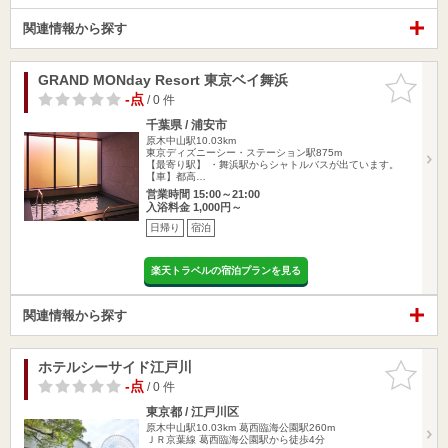
関連情報から探す
GRAND MONday Resort 東京ベイ舞浜
お気に入
りに追加
-点
/ 0 件
千葉県 / 浦安市
原木中山駅10.03km
東京ディズニーシー・ステーション駅875m
【最寄り駅】 ・舞浜駅からシャトルバスが出ています。
【車】都高…
営業時間 15:00～21:00
入浴料金 1,000円～
日帰り
宿泊
楽天トラベルの宿泊プランを見る
関連情報から探す
ホテルシーサイド江戸川
お気に入
りに追加
-点
/ 0 件
東京都 / 江戸川区
原木中山駅10.03km
葛西臨海公園駅260m
ＪＲ京葉線 葛西臨海公園駅から徒歩4分