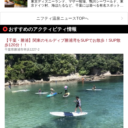
東京ディズニーランド、マザー牧場、鴨川シーワールド、東
今回は人気のこの施設の中でも、特におススメしたい3つの
京ドイツ村、海ほたるなど、千葉には遊べる有名スポットが
ポイントについて厳選してお届けします。読めばきっと、行
たくさん。そんな千葉県は温泉・スパもすごいんです！千葉
きたくなること間違いなし！
県で生まれ、千葉県で育ち、つい最近まで千葉在住だった私
がお勧めする、一度は入るべき千葉の温泉・スパ34選をま
ニフティ温泉ニュースTOPへ
とめました。
おすすめのアクティビティ情報
【千葉・勝浦】関東のモルディブ勝浦湾をSUPでお散歩！SUP散
歩120分！！
千葉県勝浦市串浜1227-2