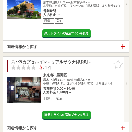
原木中山駅11.72km
新木場駅487m
京葉線、有楽町線、りんかい線「新木場駅」より徒歩13分
営業時間
入浴料金 ～
日帰り
宿泊
楽天トラベルの宿泊プランを見る
関連情報から探す
スパ&カプセルイン - リアルサウナ錦糸町 -
お気に入
りに追加
-点
/ 1 件
東京都 / 墨田区
原木中山駅11.74km
錦糸町駅274m
各線「錦糸町駅」徒歩2分 錦糸町駅北口より徒歩2分
営業時間 0:00～24:00
入浴料金 1,300円～
日帰り
宿泊
楽天トラベルの宿泊プランを見る
関連情報から探す