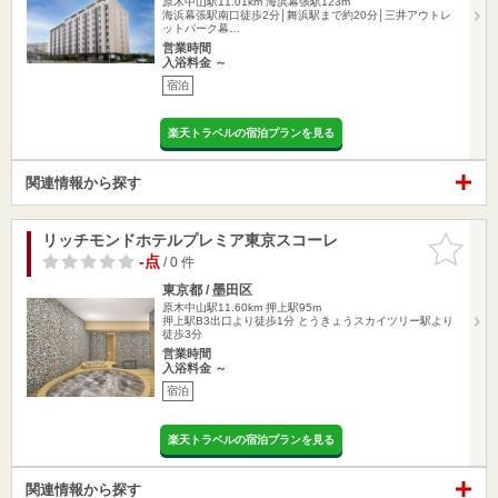
原木中山駅11.01km
海浜幕張駅123m
海浜幕張駅南口徒歩2分│舞浜駅まで約20分│三井アウトレ
ットパーク幕…
営業時間
入浴料金 ～
宿泊
楽天トラベルの宿泊プランを見る
関連情報から探す
リッチモンドホテルプレミア東京スコーレ
お気に入
りに追加
-点
/ 0 件
東京都 / 墨田区
原木中山駅11.60km
押上駅95m
押上駅B3出口より徒歩1分 とうきょうスカイツリー駅より
徒歩3分
営業時間
入浴料金 ～
宿泊
楽天トラベルの宿泊プランを見る
関連情報から探す