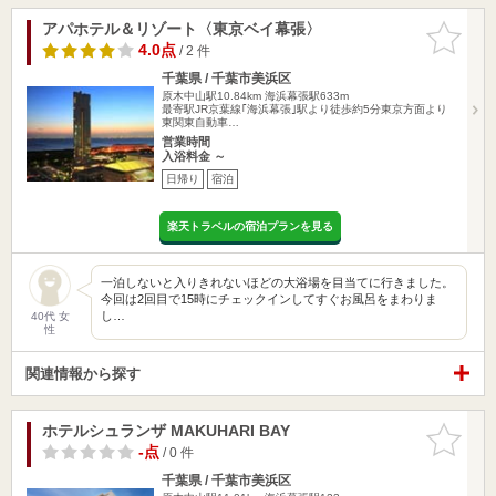
アパホテル＆リゾート〈東京ベイ幕張〉
お気に入
りに追加
4.0点
/ 2 件
千葉県 / 千葉市美浜区
原木中山駅10.84km
海浜幕張駅633m
最寄駅JR京葉線｢海浜幕張｣駅より徒歩約5分東京方面より
東関東自動車…
営業時間
入浴料金 ～
日帰り
宿泊
楽天トラベルの宿泊プランを見る
一泊しないと入りきれないほどの大浴場を目当てに行きました。
今回は2回目で15時にチェックインしてすぐお風呂をまわりま
し…
40代 女
性
関連情報から探す
ホテルシュランザ MAKUHARI BAY
お気に入
りに追加
-点
/ 0 件
千葉県 / 千葉市美浜区