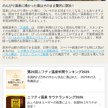
のんびり温泉に浸かった後はそのまま贅沢に宿泊！
温泉にのんびり浸かった後に、ついそのまま泊まりたくなることもありますよ
ね。宿泊できるお部屋付きの温泉なら、そんな時でも安心！温泉後はリラック
ス効果で、普段よりもぐっすり眠れるようになるとも言われていますので、是
非宿泊利用も検討してみましょう。
箱根湯本の
「天成園」
は、日帰り利用だけでなく宿泊も可能です。スタンダー
ドのお部屋と、露天風呂付きの豪華なお部屋が用意されているので、そのとき
の予算などに合わせ、ぴったりのお部屋を選ぶことができます。千葉県浦安市
の「
スパ＆ホテル 舞浜ユーラシア」
は、都心やテーマパークにも近く、和洋
様々な種類のお部屋から選ぶことができます。
原木中山駅の宿泊できる温泉、日帰り温泉、スーパー銭湯の中でも特に人気が
あるのは、
レオ癒カプセルホテル西船橋店
、
サウナ＆カプセルホテルレインボ
ー本八幡店
、
クロス・ウェーブ船橋
などの施設です。ぜひ一度は足を運んでみ
てください。
第20回ニフティ温泉年間ランキング2025
全国約2.2万件の中から頂点に選ばれた、2025年の人
気施設は…
ニフティ温泉 サウナランキング2026
おふろ好きユーザーの投票により、全国No.1サウナが
決定！