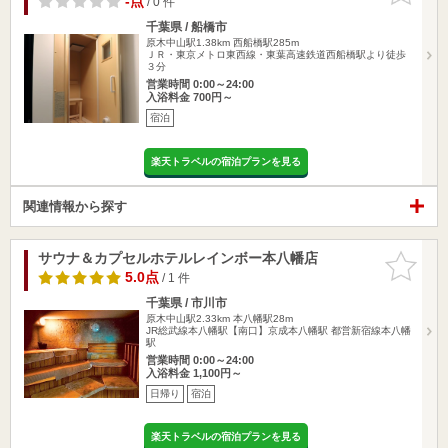
-点
/ 0 件
千葉県 / 船橋市
原木中山駅1.38km
西船橋駅285m
ＪＲ・東京メトロ東西線・東葉高速鉄道西船橋駅より徒歩
３分
営業時間 0:00～24:00
入浴料金 700円～
宿泊
楽天トラベルの宿泊プランを見る
関連情報から探す
サウナ＆カプセルホテルレインボー本八幡店
お気に入
りに追加
5.0点
/ 1 件
千葉県 / 市川市
原木中山駅2.33km
本八幡駅28m
JR総武線本八幡駅【南口】京成本八幡駅 都営新宿線本八幡
駅
営業時間 0:00～24:00
入浴料金 1,100円～
日帰り
宿泊
楽天トラベルの宿泊プランを見る