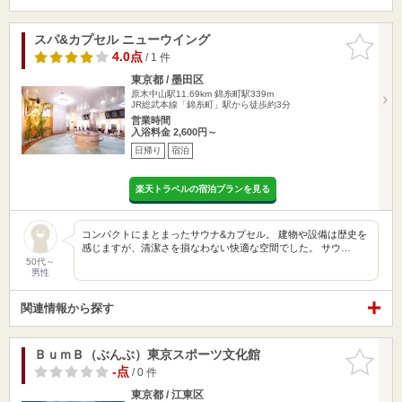
スパ&カプセル ニューウイング
お気に入
りに追加
4.0点
/ 1 件
東京都 / 墨田区
原木中山駅11.69km
錦糸町駅339m
JR総武本線「錦糸町」駅から徒歩約3分
営業時間
入浴料金 2,600円～
日帰り
宿泊
楽天トラベルの宿泊プランを見る
コンパクトにまとまったサウナ&カプセル。 建物や設備は歴史を
感じますが、清潔さを損なわない快適な空間でした。 サウ…
50代～
男性
関連情報から探す
ＢｕｍＢ（ぶんぶ）東京スポーツ文化館
お気に入
りに追加
-点
/ 0 件
東京都 / 江東区