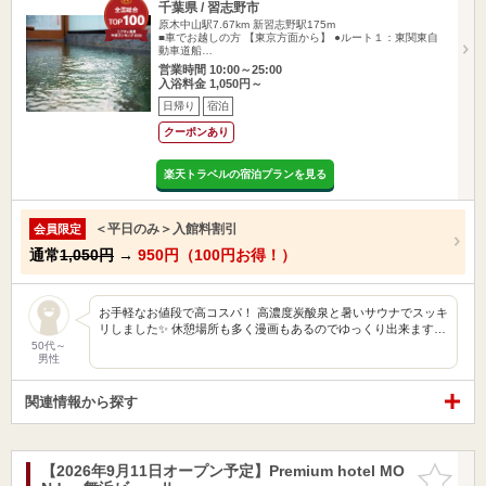
千葉県 / 習志野市
原木中山駅7.67km
新習志野駅175m
■車でお越しの方 【東京方面から】 ●ルート１：東関東自
動車道船…
営業時間 10:00～25:00
入浴料金 1,050円～
日帰り
宿泊
クーポンあり
楽天トラベルの宿泊プランを見る
＜平日のみ＞入館料割引
会員限定
通常
1,050円
→
950円（100円お得！）
お手軽なお値段で高コスパ！ 高濃度炭酸泉と暑いサウナでスッキ
リしました✨ 休憩場所も多く漫画もあるのでゆっくり出来ます…
50代～
男性
関連情報から探す
【2026年9月11日オープン予定】Premium hotel MO
お気に入