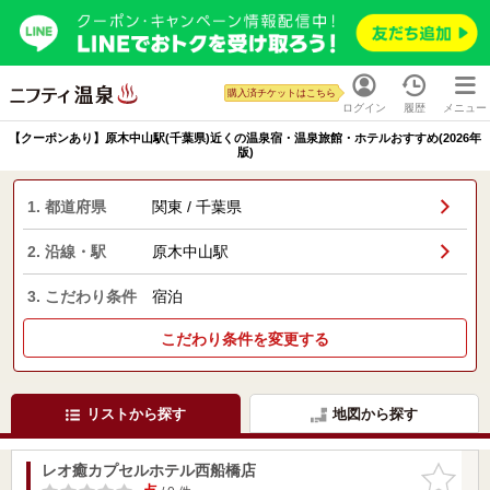
購入済チケットはこちら
ログイン
履歴
メニュー
【クーポンあり】原木中山駅(千葉県)近くの温泉宿・温泉旅館・ホテルおすすめ(2026年
版)
1. 都道府県
関東 / 千葉県
2. 沿線・駅
原木中山駅
3. こだわり条件
宿泊
こだわり条件を変更する
リストから探す
地図から探す
レオ癒カプセルホテル西船橋店
お気に入
りに追加