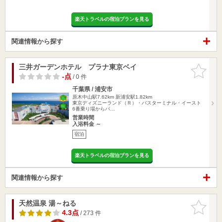
楽天トラベルの宿泊プランを見る
関連情報から探す
三井ガーデンホテル プラナ東京ベイ
お気に入
りに追加
-点
/ 0 件
千葉県 / 浦安市
原木中山駅7.62km
新浦安駅1.82km
東京ディズニーランド（Ｒ）・バスターミナル・イースト
6番乗り場からパ…
営業時間
入浴料金 ～
宿泊
楽天トラベルの宿泊プランを見る
関連情報から探す
天然温泉 湯～ねる
お気に入
りに追加
4.3点
/ 273 件