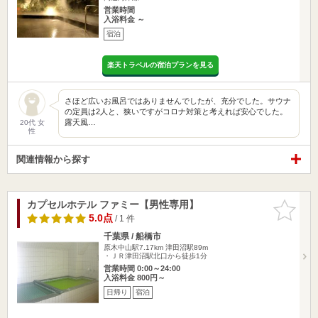
営業時間
入浴料金 ～
宿泊
楽天トラベルの宿泊プランを見る
さほど広いお風呂ではありませんでしたが、充分でした。サウナ
の定員は2人と、狭いですがコロナ対策と考えれば安心でした。
露天風…
20代 女
性
関連情報から探す
カプセルホテル ファミー【男性専用】
お気に入
りに追加
5.0点
/ 1 件
千葉県 / 船橋市
原木中山駅7.17km
津田沼駅89m
・ＪＲ津田沼駅北口から徒歩1分
営業時間 0:00～24:00
入浴料金 800円～
日帰り
宿泊