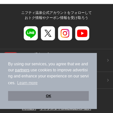
ニフティ温泉公式アカウントをフォローして
おトク情報やクーポン情報を受け取ろう
ニフティ温泉アプリ
地図から温泉検索！お得な限定クーポンも！
By using our services, you agree that we and
今すぐダウンロード！
our
partners
use cookies to improve advertisi
ng and enhance your experience on our servi
ご意見ご要望 ・お問い合わせ
ces.
Learn more
施設データの新規追加や修正依頼もこちらから
スマートフォン
/
PC
OK
加盟店募集（資料請求）
広告出稿のご案内
利用規約
ライフスタイルMEMBERS+規約