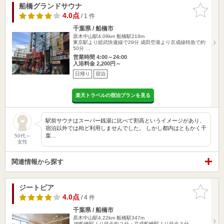
船橋グランドサウナ
お気に入
りに追加
4.0点
/ 1 件
千葉県 / 船橋市
原木中山駅4.09km
船橋駅219m
東京駅より総武快速線で29分 成田空港より京成線特急で約
50分 …
営業時間 4:00～24:00
入浴料金 2,200円～
日帰り
宿泊
楽天トラベルの宿泊プランを見る
駅前サウナはスーパー銭湯に比べて割高というイメージがあり、
宿泊以外では殆ど利用しませんでした。 しかし都内はともかく千
葉…
50代～
女性
関連情報から探す
ジートピア
お気に入
りに追加
4.0点
/ 4 件
千葉県 / 船橋市
原木中山駅4.22km
船橋駅347m
JR船橋駅より徒歩約２分・京成船橋駅より徒歩３分