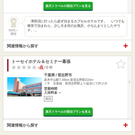
楽天トラベルの宿泊プランを見る
津田沼に行ったら必ず泊まるカプセルホテルです。 いつでも
格安で泊まれら、少し大き目のお風呂、小ぢんまりとしたサウ
ナ、…
50代～
男性
関連情報から探す
トーセイホテル＆セミナー幕張
お気に入
りに追加
-点
/ 0 件
千葉県 / 習志野市
原木中山駅7.36km
新習志野駅224m
ＪＲ 京葉線 新習志野駅より徒歩にて約２分
営業時間
入浴料金 ～
宿泊
楽天トラベルの宿泊プランを見る
関連情報から探す