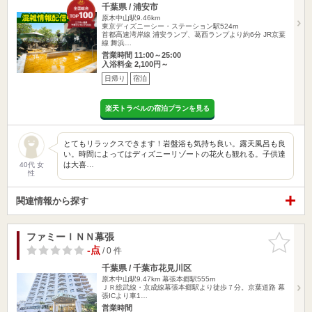
千葉県 / 浦安市
原木中山駅9.46km
東京ディズニーシー・ステーション駅524m
首都高速湾岸線 浦安ランプ、葛西ランプより約6分 JR京葉
線 舞浜…
営業時間 11:00～25:00
入浴料金 2,100円～
日帰り
宿泊
楽天トラベルの宿泊プランを見る
とてもリラックスできます！岩盤浴も気持ち良い。露天風呂も良
い。時間によってはディズニーリゾートの花火も観れる。子供達
は大喜…
40代 女
性
関連情報から探す
ファミーＩＮＮ幕張
お気に入
りに追加
-点
/ 0 件
千葉県 / 千葉市花見川区
原木中山駅9.47km
幕張本郷駅555m
ＪＲ総武線・京成線幕張本郷駅より徒歩７分。京葉道路 幕
張ICより車1…
営業時間