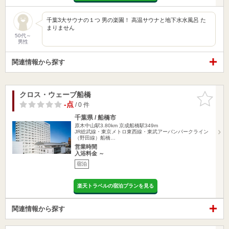
千葉3大サウナの１つ 男の楽園！ 高温サウナと地下水水風呂 た
まりません
50代～
男性
関連情報から探す
クロス・ウェーブ船橋
お気に入
りに追加
-点
/ 0 件
千葉県 / 船橋市
原木中山駅3.80km
京成船橋駅349m
JR総武線・東京メトロ東西線・東武アーバンパークライン
（野田線）船橋…
営業時間
入浴料金 ～
宿泊
楽天トラベルの宿泊プランを見る
関連情報から探す