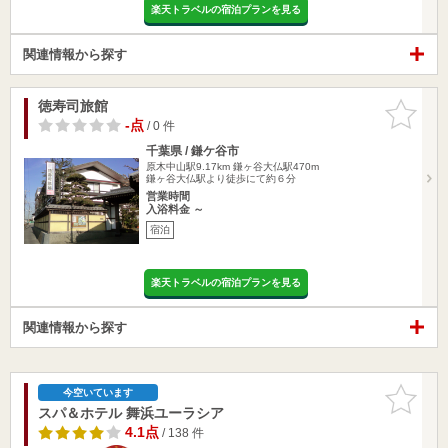
楽天トラベルの宿泊プランを見る
関連情報から探す
徳寿司旅館
お気に入
りに追加
-点
/ 0 件
千葉県 / 鎌ケ谷市
原木中山駅9.17km
鎌ヶ谷大仏駅470m
鎌ヶ谷大仏駅より徒歩にて約６分
営業時間
入浴料金 ～
宿泊
楽天トラベルの宿泊プランを見る
関連情報から探す
お気に入
今空いています
りに追加
スパ＆ホテル 舞浜ユーラシア
4.1点
/ 138 件