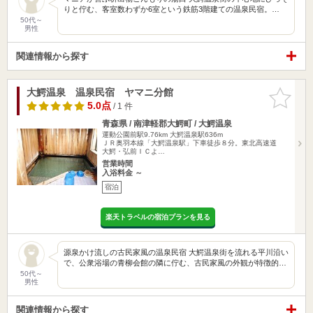
りと佇む、客室数わずか6室という鉄筋3階建ての温泉民宿。…
50代～
男性
関連情報から探す
大鰐温泉 温泉民宿 ヤマニ分館
お気に入
りに追加
5.0点
/ 1 件
青森県 / 南津軽郡大鰐町 / 大鰐温泉
運動公園前駅9.76km
大鰐温泉駅636m
ＪＲ奥羽本線「大鰐温泉駅」下車徒歩８分。東北高速道
大鰐・弘前ＩＣよ…
営業時間
入浴料金 ～
宿泊
楽天トラベルの宿泊プランを見る
源泉かけ流しの古民家風の温泉民宿 大鰐温泉街を流れる平川沿い
で、公衆浴場の青柳会館の隣に佇む、古民家風の外観が特徴的…
50代～
男性
関連情報から探す