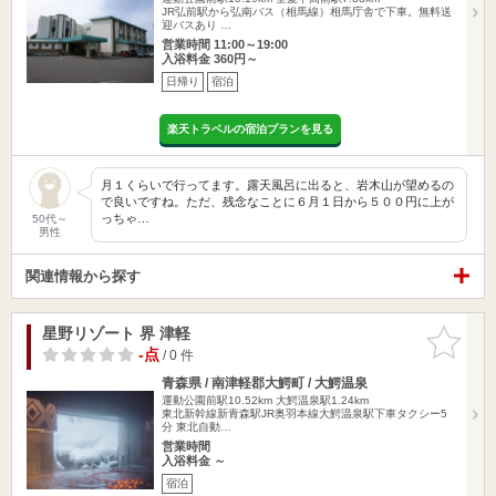
JR弘前駅から弘南バス（相馬線）相馬庁舎で下車。無料送
迎バスあり …
営業時間 11:00～19:00
入浴料金 360円～
日帰り
宿泊
楽天トラベルの宿泊プランを見る
月１くらいで行ってます。露天風呂に出ると、岩木山が望めるの
で良いですね。ただ、残念なことに６月１日から５００円に上が
っちゃ…
50代～
男性
関連情報から探す
星野リゾート 界 津軽
お気に入
りに追加
-点
/ 0 件
青森県 / 南津軽郡大鰐町 / 大鰐温泉
運動公園前駅10.52km
大鰐温泉駅1.24km
東北新幹線新青森駅JR奥羽本線大鰐温泉駅下車タクシー5
分 東北自動…
営業時間
入浴料金 ～
宿泊