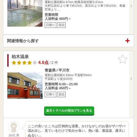
運動公園前駅4.67km
柏農高校前駅3.01km
大鰐弘前ICより車で約15分。黒石ICより車で約10分。青森
空港より…
営業時間
入浴料金 450円～
日帰り
宿泊
関連情報から探す
柏木温泉
お気に入
りに追加
4.0点
/ 2 件
青森県 / 平川市
運動公園前駅4.93km
平賀駅594m
平賀駅より徒歩20分
営業時間 6:00～21:00
入浴料金 450円～
日帰り
宿泊
楽天トラベルの宿泊プランを見る
ここの良いところは圧倒的な湯量。かけながしのお湯がザバザバ
流れ出し、見ているだけで気分が良い。熱い湯、適温湯、露天に
ぬるい…
30代 男