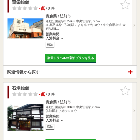
齋栄旅館
お気に入
りに追加
-点
/ 0 件
青森県 / 弘前市
運動公園前駅3.24km
中央弘前駅597m
JR奥羽本線「弘前駅」より車で約10分 / 東北自動車道 大
鰐弘前I…
営業時間
入浴料金 ～
宿泊
楽天トラベルの宿泊プランを見る
関連情報から探す
石場旅館
お気に入
りに追加
-点
/ 0 件
青森県 / 弘前市
運動公園前駅3.33km
中央弘前駅729m
弘前駅より徒歩１５分
営業時間
入浴料金 ～
宿泊