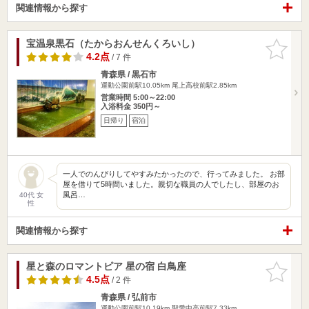
関連情報から探す
宝温泉黒石（たからおんせんくろいし）
お気に入
りに追加
4.2点
/ 7 件
青森県 / 黒石市
運動公園前駅10.05km
尾上高校前駅2.85km
営業時間 5:00～22:00
入浴料金 350円～
日帰り
宿泊
一人でのんびりしてやすみたかったので、行ってみました。 お部
屋を借りて5時間いました。親切な職員の人でしたし、部屋のお
風呂…
40代 女
性
関連情報から探す
星と森のロマントピア 星の宿 白鳥座
お気に入
りに追加
4.5点
/ 2 件
青森県 / 弘前市
運動公園前駅10.19km
聖愛中高前駅7.33km