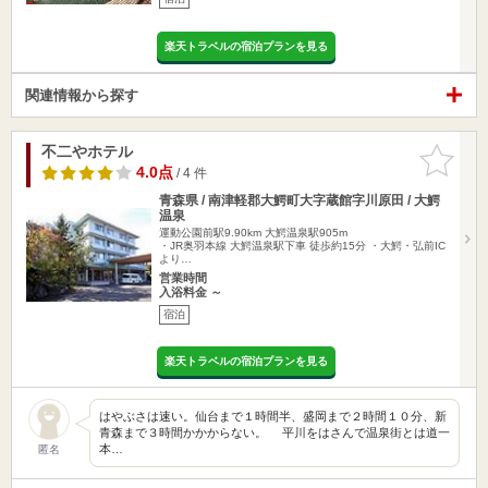
楽天トラベルの宿泊プランを見る
関連情報から探す
不二やホテル
お気に入
りに追加
4.0点
/ 4 件
青森県 / 南津軽郡大鰐町大字蔵館字川原田 / 大鰐
温泉
運動公園前駅9.90km
大鰐温泉駅905m
・JR奥羽本線 大鰐温泉駅下車 徒歩約15分 ・大鰐・弘前IC
より…
営業時間
入浴料金 ～
宿泊
楽天トラベルの宿泊プランを見る
はやぶさは速い。仙台まで１時間半、盛岡まで２時間１０分、新
青森まで３時間かかからない。 平川をはさんで温泉街とは道一
本…
匿名