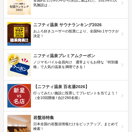
全国約2.2万件の中から頂点に選ばれた、2025年の人
気施設は…
ニフティ温泉 サウナランキング2026
おふろ好きユーザーの投票により、全国No.1サウナが
決定！
ニフティ温泉プレミアムクーポン
ノジマモバイル会員向け 通常よりもお得な「特別価
格」で人気の温泉を満喫できる！
【ニフティ温泉 百名湯2026】
行ってみたい施設に投票してプレゼントを当てよう！
（全10回開催 / 合計260名様）
岩盤浴特集
日本全国の岩盤浴情報だけをピックアップ。まとめて
検索！