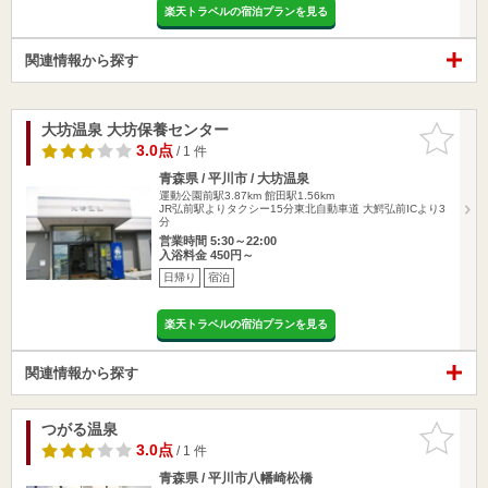
楽天トラベルの宿泊プランを見る
関連情報から探す
大坊温泉 大坊保養センター
お気に入
りに追加
3.0点
/ 1 件
青森県 / 平川市 / 大坊温泉
運動公園前駅3.87km
館田駅1.56km
JR弘前駅よりタクシー15分東北自動車道 大鰐弘前ICより3
分
営業時間 5:30～22:00
入浴料金 450円～
日帰り
宿泊
楽天トラベルの宿泊プランを見る
関連情報から探す
つがる温泉
お気に入
りに追加
3.0点
/ 1 件
青森県 / 平川市八幡崎松橋