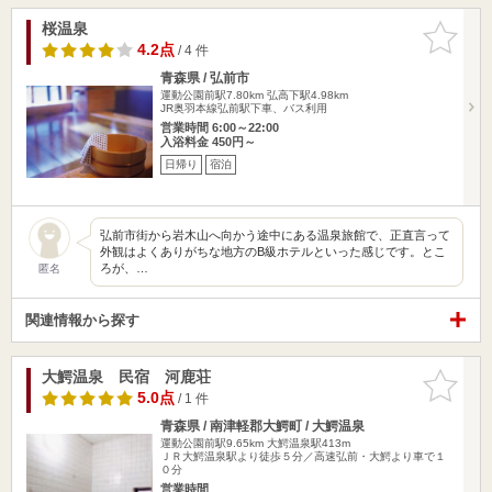
桜温泉
お気に入
りに追加
4.2点
/ 4 件
青森県 / 弘前市
運動公園前駅7.80km
弘高下駅4.98km
JR奥羽本線弘前駅下車、バス利用
営業時間 6:00～22:00
入浴料金 450円～
日帰り
宿泊
弘前市街から岩木山へ向かう途中にある温泉旅館で、正直言って
外観はよくありがちな地方のB級ホテルといった感じです。とこ
ろが、…
匿名
関連情報から探す
大鰐温泉 民宿 河鹿荘
お気に入
りに追加
5.0点
/ 1 件
青森県 / 南津軽郡大鰐町 / 大鰐温泉
運動公園前駅9.65km
大鰐温泉駅413m
ＪＲ大鰐温泉駅より徒歩５分／高速弘前・大鰐より車で１
０分
営業時間