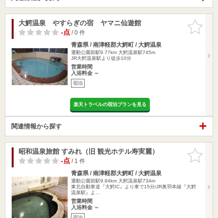
大鰐温泉 やすらぎの宿 ヤマニ仙遊館
お気に入
りに追加
-点
/ 0 件
青森県 / 南津軽郡大鰐町 / 大鰐温泉
運動公園前駅9.77km
大鰐温泉駅745m
JR大鰐温泉駅より徒歩10分
営業時間
入浴料金 ～
宿泊
楽天トラベルの宿泊プランを見る
関連情報から探す
昭和温泉旅館 すみれ（旧 観光ホテル寿実麗）
お気に入
りに追加
-点
/ 1 件
青森県 / 南津軽郡大鰐町 / 大鰐温泉
運動公園前駅9.84km
大鰐温泉駅734m
東北自動車道『大鰐IC』より車で15分/JR奥羽本線『大鰐
温泉駅』よ…
営業時間
入浴料金 ～
宿泊