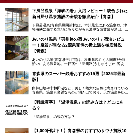
下風呂温泉「海峡の湯」入浴レビュー！統合された
新日帰り温泉施設の全貌を徹底紹介【青森】
下風呂温泉(青森県風間浦村)は、本州最北にある温泉郷。津
軽海峡に面する立地にありながらも濃厚な硫黄泉が湧出。良
質の温泉や新鮮な海の幸を求め、遠隔地ながらも全国から温
泉ファンが訪れる温泉地です。
あいのり温泉「羽州路の宿 あいのり」宿泊レビュ
ー！泉質が異なる2源泉完備の極上湯を徹底解説
「海峡の湯」は、以前あった2つの共同浴場を統合し、2020
年12月にオープンした日帰り入浴施設。かつて別々の共同
【青森】
浴場で使用された2つの源泉を楽しめる点が魅力です。また
無料休憩室や食事処も併設し、地元常連客のみならず観光客
あいのり温泉(青森県平川市)は、秋田県境近くの国道7号線
にも利用しやすい施設へ変貌しました。
沿いにある温泉地。一軒宿の「羽州路(うしゅうじ)の宿 あい
今回、筆者は実際に海峡の湯へ訪問・入浴し、その魅力を徹
のり」があります。最大の特徴が、炭酸ガスを含む食塩泉
底解説します！
(通称:赤湯)と無色透明の単純温泉という2種類の源泉を使用
青森県のスーパー銭湯おすすめ15選【2025年最新
し、いずれも源泉100％かけ流しで提供している点でしょ
版】
う。
白神山地や十和田湖など、美しく雄大な自然に恵まれている
今回筆者は実際に宿泊し、大浴場と露天風呂付き客室を中心
青森県。温泉も良質なものが湧き出ており、天然温泉を掛け
に「羽州路の宿 あいのり」を詳細にご紹介。秋田県側を含
流しで贅沢に堪能できる温泉施設がたくさんあります。青森
むこの一帯は日本でも有数の個性的な温泉がひしめくエリア
の山並みを眺めながら温泉に浸かり、お食事処でおいしいご
ですが、実はあいのり温泉も決して見逃せない極上湯のひと
【難読漢字】「温湯温泉」の読み方は？どこにあ
当地グルメを味わうひとときは格別ですね！
つ。その魅力を徹底解説します！
る？
今回は、青森県でおすすめのスーパー銭湯を紹介します。
「また来たい！」と思えるお気に入りの施設をぜひ見つけて
「温湯温泉」の読み方は？
ください。
読めそうで読めない、難読温泉地名漢字。あなたは読めます
か？
【1,000円以下！】青森県のおすすめサウナ施設10