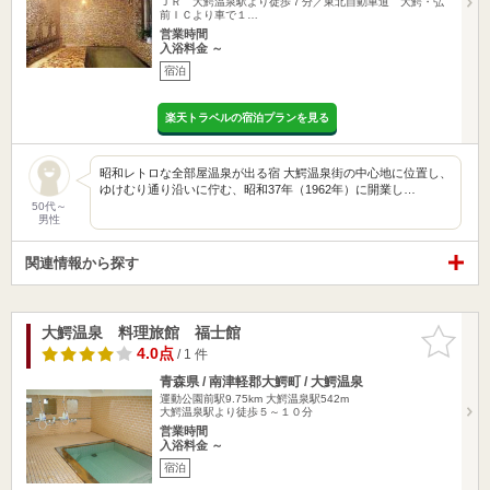
ＪＲ 大鰐温泉駅より徒歩７分／東北自動車道 大鰐・弘
前ＩＣより車で１…
営業時間
入浴料金 ～
宿泊
楽天トラベルの宿泊プランを見る
昭和レトロな全部屋温泉が出る宿 大鰐温泉街の中心地に位置し、
ゆけむり通り沿いに佇む、昭和37年（1962年）に開業し…
50代～
男性
関連情報から探す
大鰐温泉 料理旅館 福士館
お気に入
りに追加
4.0点
/ 1 件
青森県 / 南津軽郡大鰐町 / 大鰐温泉
運動公園前駅9.75km
大鰐温泉駅542m
大鰐温泉駅より徒歩５～１０分
営業時間
入浴料金 ～
宿泊