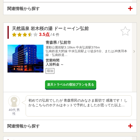
関連情報から探す
天然温泉 岩木桜の湯 ドーミーイン弘前
お気に入
りに追加
3.5点
/ 4 件
青森県 / 弘前市
運動公園前駅3.18km
中央弘前駅376m
弘南鉄道大鰐線 中央弘前駅より徒歩5分、またはJR奥羽本
線・弘南鉄道…
営業時間
入浴料金 ～
宿泊
楽天トラベルの宿泊プランを見る
初めての弘前でしたが 青森県民のみなさま親切で 感激です！ し
かもこちらのホテルはネットで予約しましたが思ってた以上…
40代 男
性
関連情報から探す