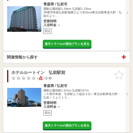
青森県 / 弘前市
運動公園前駅1.59km
弘前駅1.25km
JR奥羽本線弘前駅城東口より約2km/東北自動車道大鰐・弘
前ICより…
営業時間
入浴料金 ～
宿泊
楽天トラベルの宿泊プランを見る
関連情報から探す
ホテルルートイン 弘前駅前
お気に入
りに追加
-点
/ 0 件
青森県 / 弘前市
運動公園前駅1.91km
弘前駅167m
ＪＲ奥羽本線 弘前駅より徒歩３分／東北自動車道大鰐・
弘前ＩＣより１５…
営業時間
入浴料金 ～
宿泊
楽天トラベルの宿泊プランを見る