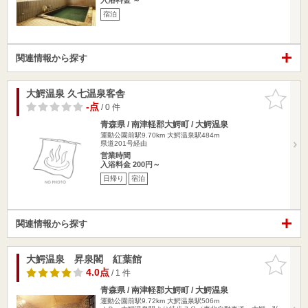
宿泊
関連情報から探す
大鰐温泉 久七温泉客舎
お気に入
りに追加
-点
/ 0 件
青森県 / 南津軽郡大鰐町 / 大鰐温泉
運動公園前駅9.70km
大鰐温泉駅484m
県道201号経由
営業時間
入浴料金 200円～
日帰り
宿泊
関連情報から探す
大鰐温泉 昇泉閣 紅葉館
お気に入
りに追加
4.0点
/ 1 件
青森県 / 南津軽郡大鰐町 / 大鰐温泉
運動公園前駅9.72km
大鰐温泉駅506m