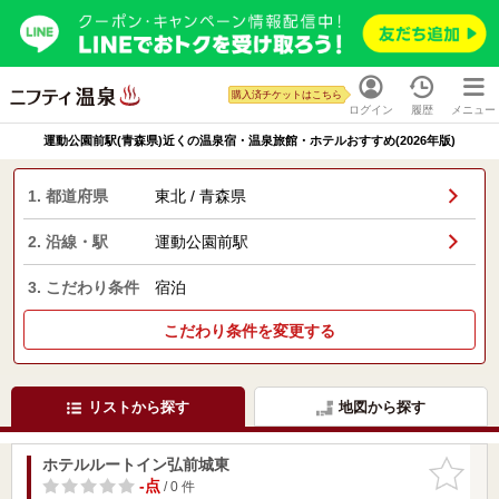
購入済チケットはこちら
ログイン
履歴
メニュー
運動公園前駅(青森県)近くの温泉宿・温泉旅館・ホテルおすすめ(2026年版)
1. 都道府県
東北 / 青森県
2. 沿線・駅
運動公園前駅
3. こだわり条件
宿泊
こだわり条件を変更する
リストから探す
地図から探す
ホテルルートイン弘前城東
お気に入
りに追加
-点
/ 0 件