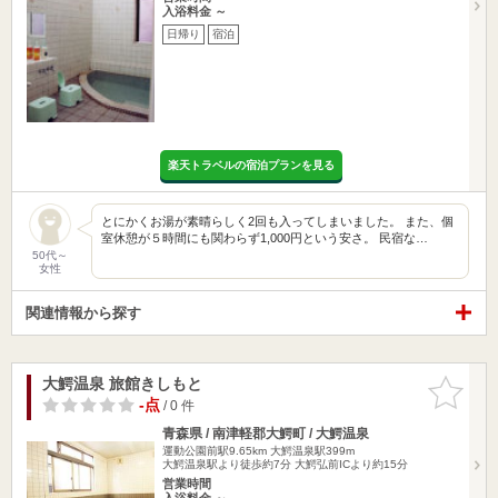
入浴料金 ～
日帰り
宿泊
楽天トラベルの宿泊プランを見る
とにかくお湯が素晴らしく2回も入ってしまいました。 また、個
室休憩が５時間にも関わらず1,000円という安さ。 民宿な…
50代～
女性
関連情報から探す
大鰐温泉 旅館きしもと
お気に入
りに追加
-点
/ 0 件
青森県 / 南津軽郡大鰐町 / 大鰐温泉
運動公園前駅9.65km
大鰐温泉駅399m
大鰐温泉駅より徒歩約7分 大鰐弘前ICより約15分
営業時間
入浴料金 ～