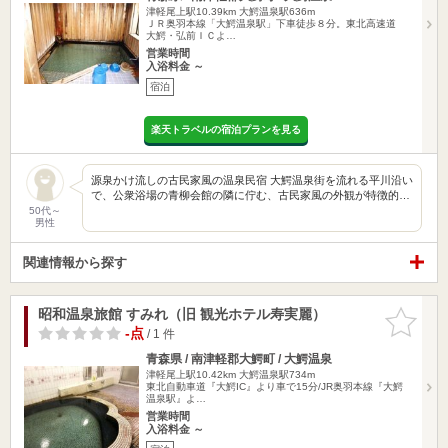
津軽尾上駅10.39km
大鰐温泉駅636m
ＪＲ奥羽本線「大鰐温泉駅」下車徒歩８分。東北高速道
大鰐・弘前ＩＣよ…
営業時間
入浴料金 ～
宿泊
楽天トラベルの宿泊プランを見る
源泉かけ流しの古民家風の温泉民宿 大鰐温泉街を流れる平川沿い
で、公衆浴場の青柳会館の隣に佇む、古民家風の外観が特徴的…
50代～
男性
関連情報から探す
昭和温泉旅館 すみれ（旧 観光ホテル寿実麗）
お気に入
りに追加
-点
/ 1 件
青森県 / 南津軽郡大鰐町 / 大鰐温泉
津軽尾上駅10.42km
大鰐温泉駅734m
東北自動車道『大鰐IC』より車で15分/JR奥羽本線『大鰐
温泉駅』よ…
営業時間
入浴料金 ～