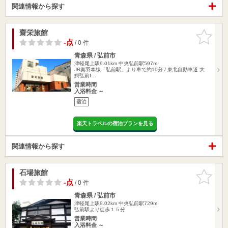
関連情報から探す
齋栄旅館
お気に入
りに追加
-点
/ 0 件
青森県 / 弘前市
津軽尾上駅9.01km
中央弘前駅597m
JR奥羽本線「弘前駅」より車で約10分 / 東北自動車道 大
鰐弘前I…
営業時間
入浴料金 ～
宿泊
楽天トラベルの宿泊プランを見る
関連情報から探す
石場旅館
お気に入
りに追加
-点
/ 0 件
青森県 / 弘前市
津軽尾上駅9.02km
中央弘前駅729m
弘前駅より徒歩１５分
営業時間
入浴料金 ～