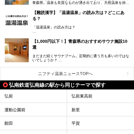
青森県。温泉も良質なものが湧き出ており、天然温泉を掛け
に「羽州路の宿 あいのり」を詳細にご紹介。秋田県側を含
流しで贅沢に堪能できる温泉施設がたくさんあります。青森
むこの一帯は日本でも有数の個性的な温泉がひしめくエリア
の山並みを眺めながら温泉に浸かり、お食事処でおいしいご
ですが、実はあいのり温泉も決して見逃せない極上湯のひと
【難読漢字】「温湯温泉」の読み方は？どこにあ
当地グルメを味わうひとときは格別ですね！
つ。その魅力を徹底解説します！
る？
今回は、青森県でおすすめのスーパー銭湯を紹介します。
「また来たい！」と思えるお気に入りの施設をぜひ見つけて
「温湯温泉」の読み方は？
ください。
読めそうで読めない、難読温泉地名漢字。あなたは読めます
か？
【1,000円以下！】青森県のおすすめサウナ施設10
選
まだまだ続くサウナブーム。定期的に通う方も多いのではな
いでしょうか？
そこでコスパ抜群！1,000円以下でサウナを楽しめる施設を
紹介します。
ニフティ温泉ニュースTOPへ
格安でも充実の施設でサウナを楽しみませんか？
弘南鉄道弘南線の駅から同じテーマで探す
今回は青森県にある1,000円以下のおすすめサウナ施設を紹
介します！
弘前
弘前東高前
運動公園前
新里
館田
平賀