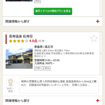
宿泊
楽天トラベルの宿泊プランを見る
関連情報から探す
長寿温泉 松寿荘
お気に入
りに追加
4.0点
/ 6 件
青森県 / 黒石市
津軽尾上駅6.83km
黒石駅6.73km
弘南鉄道弘南線 田舎舘駅より車利用約18分東北自動車道
黒石ICより…
営業時間 6:00～22:00
入浴料金 350円～
日帰り
宿泊
昭和の雰囲気も漂う共同浴場的な湯処 温湯温泉街から1kmほど離
れた、旧国道102号線沿いにポツンと佇む、日帰り入浴を…
50代～
男性
関連情報から探す