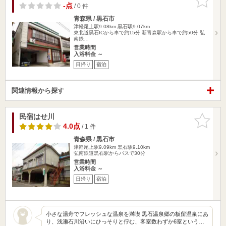
りに追加
-点
/ 0 件
青森県 / 黒石市
津軽尾上駅9.08km
黒石駅9.07km
東北道黒石ICから車で約15分 新青森駅から車で約50分 弘
南鉄…
営業時間
入浴料金 ～
日帰り
宿泊
関連情報から探す
民宿はせ川
お気に入
りに追加
4.0点
/ 1 件
青森県 / 黒石市
津軽尾上駅9.09km
黒石駅9.10km
弘南鉄道黒石駅からバスで30分
営業時間
入浴料金 ～
日帰り
宿泊
小さな湯舟でフレッシュな温泉を満喫 黒石温泉郷の板留温泉にあ
り、浅瀬石川沿いにひっそりと佇む、客室数わずか6室という…