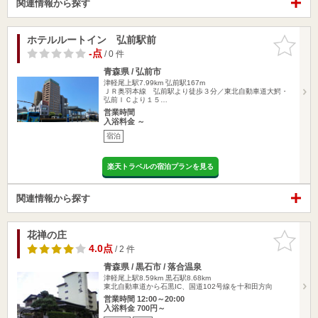
関連情報から探す
ホテルルートイン 弘前駅前
お気に入
りに追加
-点
/ 0 件
青森県 / 弘前市
津軽尾上駅7.99km
弘前駅167m
ＪＲ奥羽本線 弘前駅より徒歩３分／東北自動車道大鰐・
弘前ＩＣより１５…
営業時間
入浴料金 ～
宿泊
楽天トラベルの宿泊プランを見る
関連情報から探す
花禅の庄
お気に入
りに追加
4.0点
/ 2 件
青森県 / 黒石市 / 落合温泉
津軽尾上駅8.59km
黒石駅8.68km
東北自動車道から石黒IC、国道102号線を十和田方向
営業時間 12:00～20:00
入浴料金 700円～