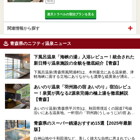
宿泊
楽天トラベルの宿泊プランを見る
関連情報から探す
青森県のニフティ温泉ニュース
下風呂温泉「海峡の湯」入浴レビュー！統合された
新日帰り温泉施設の全貌を徹底紹介【青森】
下風呂温泉(青森県風間浦村)は、本州最北にある温泉郷。津
軽海峡に面する立地にありながらも濃厚な硫黄泉が湧出。良
質の温泉や新鮮な海の幸を求め、遠隔地ながらも全国から温
泉ファンが訪れる温泉地です。
あいのり温泉「羽州路の宿 あいのり」宿泊レビュ
ー！泉質が異なる2源泉完備の極上湯を徹底解説
「海峡の湯」は、以前あった2つの共同浴場を統合し、2020
年12月にオープンした日帰り入浴施設。かつて別々の共同
【青森】
浴場で使用された2つの源泉を楽しめる点が魅力です。また
無料休憩室や食事処も併設し、地元常連客のみならず観光客
あいのり温泉(青森県平川市)は、秋田県境近くの国道7号線
にも利用しやすい施設へ変貌しました。
沿いにある温泉地。一軒宿の「羽州路(うしゅうじ)の宿 あい
今回、筆者は実際に海峡の湯へ訪問・入浴し、その魅力を徹
のり」があります。最大の特徴が、炭酸ガスを含む食塩泉
底解説します！
(通称:赤湯)と無色透明の単純温泉という2種類の源泉を使用
青森県のスーパー銭湯おすすめ15選【2025年最新
し、いずれも源泉100％かけ流しで提供している点でしょ
版】
う。
白神山地や十和田湖など、美しく雄大な自然に恵まれている
今回筆者は実際に宿泊し、大浴場と露天風呂付き客室を中心