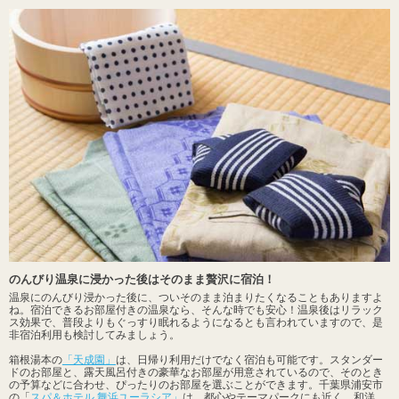
のんびり温泉に浸かった後はそのまま贅沢に宿泊！
温泉にのんびり浸かった後に、ついそのまま泊まりたくなることもありますよ
ね。宿泊できるお部屋付きの温泉なら、そんな時でも安心！温泉後はリラック
ス効果で、普段よりもぐっすり眠れるようになるとも言われていますので、是
非宿泊利用も検討してみましょう。
箱根湯本の
「天成園」
は、日帰り利用だけでなく宿泊も可能です。スタンダー
ドのお部屋と、露天風呂付きの豪華なお部屋が用意されているので、そのとき
の予算などに合わせ、ぴったりのお部屋を選ぶことができます。千葉県浦安市
の「
スパ＆ホテル 舞浜ユーラシア」
は、都心やテーマパークにも近く、和洋