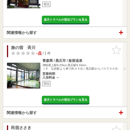
宿泊
楽天トラベルの宿泊プランを見る
関連情報から探す
旅の宿 斉川
お気に入
りに追加
-点
/ 1 件
青森県 / 黒石市 / 板留温泉
津軽尾上駅9.05km
黒石駅9.04km
ＪＲ 弘前駅より車で約３５分／黒石駅からバスで３０分
営業時間
入浴料金 ～
宿泊
楽天トラベルの宿泊プランを見る
関連情報から探す
民宿ささき
お気に入