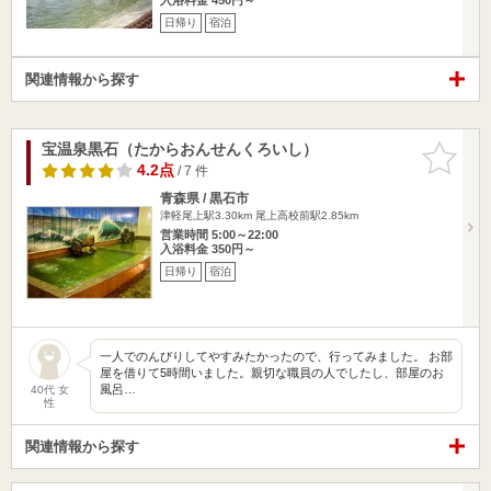
日帰り
宿泊
関連情報から探す
宝温泉黒石（たからおんせんくろいし）
お気に入
りに追加
4.2点
/ 7 件
青森県 / 黒石市
津軽尾上駅3.30km
尾上高校前駅2.85km
営業時間 5:00～22:00
入浴料金 350円～
日帰り
宿泊
一人でのんびりしてやすみたかったので、行ってみました。 お部
屋を借りて5時間いました。親切な職員の人でしたし、部屋のお
風呂…
40代 女
性
関連情報から探す