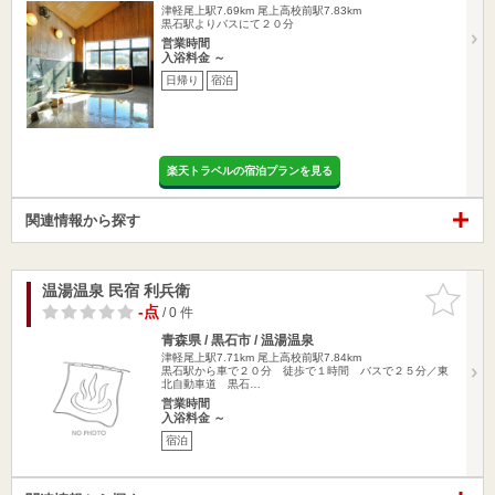
津軽尾上駅7.69km
尾上高校前駅7.83km
黒石駅よりバスにて２０分
営業時間
入浴料金 ～
日帰り
宿泊
楽天トラベルの宿泊プランを見る
関連情報から探す
温湯温泉 民宿 利兵衛
お気に入
りに追加
-点
/ 0 件
青森県 / 黒石市 / 温湯温泉
津軽尾上駅7.71km
尾上高校前駅7.84km
黒石駅から車で２０分 徒歩で１時間 バスで２５分／東
北自動車道 黒石…
営業時間
入浴料金 ～
宿泊