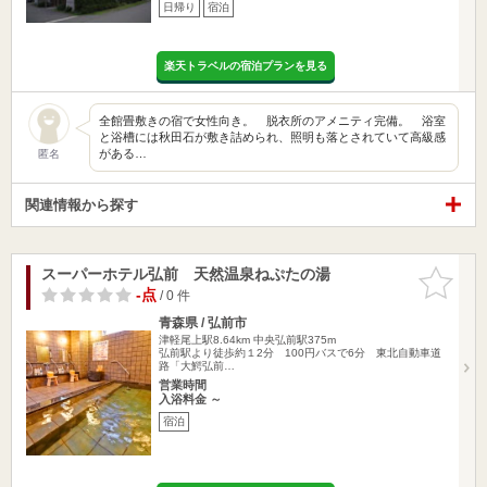
日帰り
宿泊
楽天トラベルの宿泊プランを見る
全館畳敷きの宿で女性向き。 脱衣所のアメニティ完備。 浴室
と浴槽には秋田石が敷き詰められ、照明も落とされていて高級感
がある…
匿名
関連情報から探す
スーパーホテル弘前 天然温泉ねぷたの湯
お気に入
りに追加
-点
/ 0 件
青森県 / 弘前市
津軽尾上駅8.64km
中央弘前駅375m
弘前駅より徒歩約１2分 100円バスで6分 東北自動車道
路「大鰐弘前…
営業時間
入浴料金 ～
宿泊