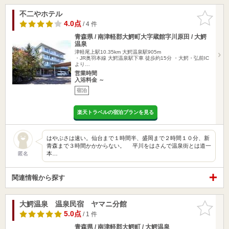
不二やホテル
お気に入
りに追加
4.0点
/ 4 件
青森県 / 南津軽郡大鰐町大字蔵館字川原田 / 大鰐
温泉
津軽尾上駅10.35km
大鰐温泉駅905m
・JR奥羽本線 大鰐温泉駅下車 徒歩約15分 ・大鰐・弘前IC
より…
営業時間
入浴料金 ～
宿泊
楽天トラベルの宿泊プランを見る
はやぶさは速い。仙台まで１時間半、盛岡まで２時間１０分、新
青森まで３時間かかからない。 平川をはさんで温泉街とは道一
本…
匿名
関連情報から探す
大鰐温泉 温泉民宿 ヤマニ分館
お気に入
りに追加
5.0点
/ 1 件
青森県 / 南津軽郡大鰐町 / 大鰐温泉