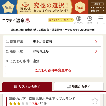
購入済チケットはこちら
ログイン
履歴
メニュー
津軽尾上駅(青森県)近くの温泉宿・温泉旅館・ホテルおすすめ(2026年版)
1. 都道府県
東北 / 青森県
2. 沿線・駅
津軽尾上駅
3. こだわり条件
宿泊
こだわり条件を変更する
リストから探す
地図から探す
津軽のお宿 南田温泉ホテルアップルランド
お気に入
りに追加
3.2点
/ 17 件