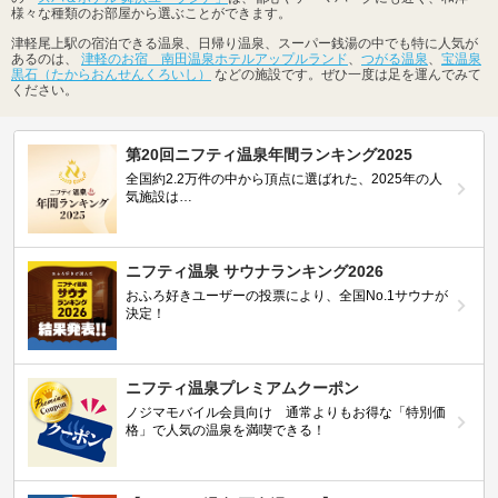
様々な種類のお部屋から選ぶことができます。
津軽尾上駅の宿泊できる温泉、日帰り温泉、スーパー銭湯の中でも特に人気が
あるのは、
津軽のお宿 南田温泉ホテルアップルランド
、
つがる温泉
、
宝温泉
黒石（たからおんせんくろいし）
などの施設です。ぜひ一度は足を運んでみて
ください。
第20回ニフティ温泉年間ランキング2025
全国約2.2万件の中から頂点に選ばれた、2025年の人
気施設は…
ニフティ温泉 サウナランキング2026
おふろ好きユーザーの投票により、全国No.1サウナが
決定！
ニフティ温泉プレミアムクーポン
ノジマモバイル会員向け 通常よりもお得な「特別価
格」で人気の温泉を満喫できる！