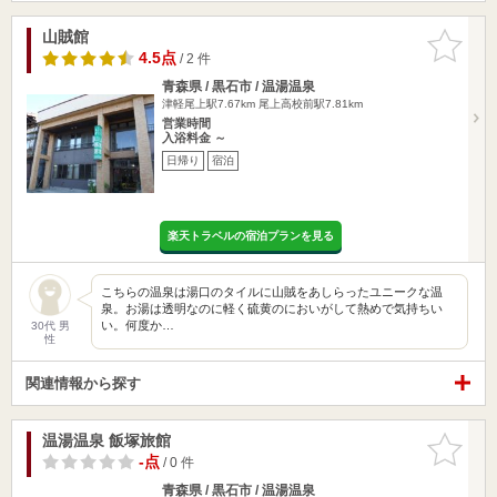
山賊館
お気に入
りに追加
4.5点
/ 2 件
青森県 / 黒石市 / 温湯温泉
津軽尾上駅7.67km
尾上高校前駅7.81km
営業時間
入浴料金 ～
日帰り
宿泊
楽天トラベルの宿泊プランを見る
こちらの温泉は湯口のタイルに山賊をあしらったユニークな温
泉。お湯は透明なのに軽く硫黄のにおいがして熱めで気持ちい
い。何度か…
30代 男
性
関連情報から探す
温湯温泉 飯塚旅館
お気に入
りに追加
-点
/ 0 件
青森県 / 黒石市 / 温湯温泉