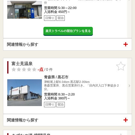
分
営業時間 5:30～22:00
入浴料金 450円～
日帰り
宿泊
楽天トラベルの宿泊プランを見る
関連情報から探す
富士見温泉
お気に入
りに追加
-点
/ 0 件
青森県 / 黒石市
津軽尾上駅6.04km
黒石駅2.00km
青森営業所、黒石営業所行き。「目内沢入口下車徒歩２
分。
営業時間 8:30～2:20
入浴料金 380円～
日帰り
宿泊
関連情報から探す