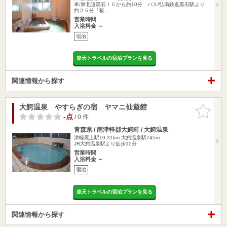
車/東北道黒石ＩＣから約10分 バス/弘南鉄道黒石駅より
約２５分「板…
営業時間
入浴料金 ～
宿泊
楽天トラベルの宿泊プランを見る
関連情報から探す
大鰐温泉 やすらぎの宿 ヤマニ仙遊館
お気に入
りに追加
-点
/ 0 件
青森県 / 南津軽郡大鰐町 / 大鰐温泉
津軽尾上駅10.31km
大鰐温泉駅745m
JR大鰐温泉駅より徒歩10分
営業時間
入浴料金 ～
宿泊
楽天トラベルの宿泊プランを見る
関連情報から探す