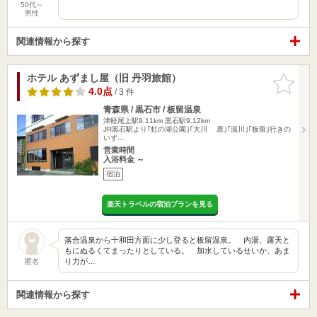
50代～
男性
関連情報から探す
ホテル あずまし屋（旧 丹羽旅館）
お気に入
りに追加
4.0点
/ 3 件
青森県 / 黒石市 / 板留温泉
津軽尾上駅9.11km
黒石駅9.12km
JR黒石駅より｢虹の湖公園｣｢大川 原｣｢温川｣｢板留｣行きの
いず…
営業時間
入浴料金 ～
宿泊
楽天トラベルの宿泊プランを見る
落合温泉から十和田方面に少し登ると板留温泉。 内湯、露天と
もにぬるくてまったりとしている。 加水しているせいか、あま
り力が…
匿名
関連情報から探す