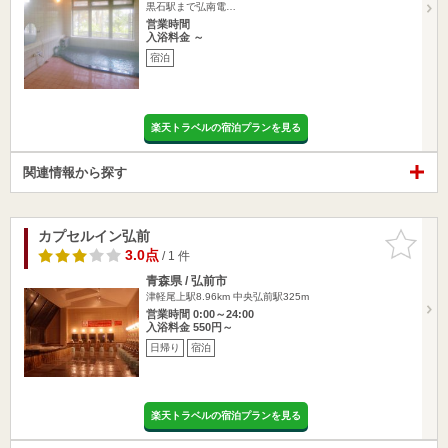
黒石駅まで弘南電…
営業時間
入浴料金 ～
宿泊
楽天トラベルの宿泊プランを見る
関連情報から探す
カプセルイン弘前
お気に入
りに追加
3.0点
/ 1 件
青森県 / 弘前市
津軽尾上駅8.96km
中央弘前駅325m
営業時間 0:00～24:00
入浴料金 550円～
日帰り
宿泊
楽天トラベルの宿泊プランを見る