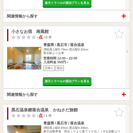
楽天トラベルの宿泊プランを見る
関連情報から探す
小さなお宿 南風館
お気に入
りに追加
-点
/ 0 件
青森県 / 黒石市 / 落合温泉
津軽尾上駅8.78km
黒石駅8.82km
黒石駅よりお車
営業時間 12:00～22:00
入浴料金 550円～
日帰り
宿泊
楽天トラベルの宿泊プランを見る
関連情報から探す
黒石温泉郷落合温泉 かねさだ旅館
お気に入
りに追加
-点
/ 1 件
青森県 / 黒石市 / 落合温泉
津軽尾上駅8.85km
黒石駅8.88km
東北自動車道 黒石ＩＣより車で１０分／ＪＲ弘前駅より