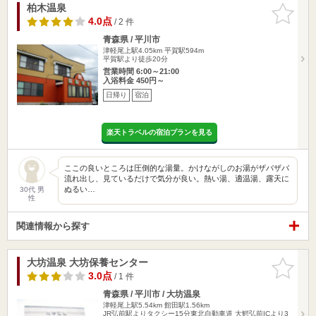
柏木温泉
お気に入
りに追加
4.0点
/ 2 件
青森県 / 平川市
津軽尾上駅4.05km
平賀駅594m
平賀駅より徒歩20分
営業時間 6:00～21:00
入浴料金 450円～
日帰り
宿泊
楽天トラベルの宿泊プランを見る
ここの良いところは圧倒的な湯量。かけながしのお湯がザバザバ
流れ出し、見ているだけで気分が良い。熱い湯、適温湯、露天に
ぬるい…
30代 男
性
関連情報から探す
大坊温泉 大坊保養センター
お気に入
りに追加
3.0点
/ 1 件
青森県 / 平川市 / 大坊温泉
津軽尾上駅5.54km
館田駅1.56km
JR弘前駅よりタクシー15分東北自動車道 大鰐弘前ICより3