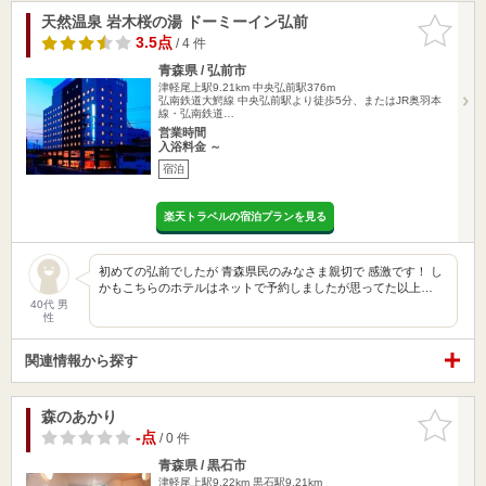
天然温泉 岩木桜の湯 ドーミーイン弘前
お気に入
りに追加
3.5点
/ 4 件
青森県 / 弘前市
津軽尾上駅9.21km
中央弘前駅376m
弘南鉄道大鰐線 中央弘前駅より徒歩5分、またはJR奥羽本
線・弘南鉄道…
営業時間
入浴料金 ～
宿泊
楽天トラベルの宿泊プランを見る
初めての弘前でしたが 青森県民のみなさま親切で 感激です！ し
かもこちらのホテルはネットで予約しましたが思ってた以上…
40代 男
性
関連情報から探す
森のあかり
お気に入
りに追加
-点
/ 0 件
青森県 / 黒石市
津軽尾上駅9.22km
黒石駅9.21km