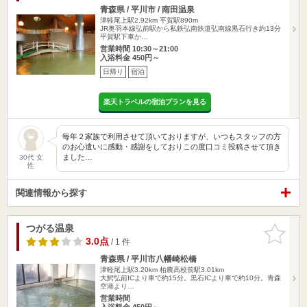
青森県 / 平川市 / 南田温泉
津軽尾上駅2.92km
平賀駅890m
JR奥羽本線弘前駅から私鉄弘南鉄道弘南線黒石行き約13分
平賀駅下車か…
営業時間 10:30～21:00
入浴料金 450円～
日帰り
宿泊
楽天トラベルの宿泊プランを見る
毎年２家族で利用させて頂いておりますが、いつもスタッフの方
のお心遣いに感動・感謝をしておりこの度口コミ投稿させて頂き
ました…
30代 女
性
関連情報から探す
つがる温泉
お気に入
りに追加
3.0点
/ 1 件
青森県 / 平川市八幡崎松橋
津軽尾上駅3.20km
柏農高校前駅3.01km
大鰐弘前ICより車で約15分。黒石ICより車で約10分。青森
空港より…
営業時間
入浴料金 450円～