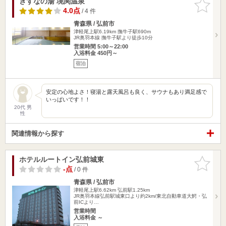
きずなの湯 境関温泉
お気に入
りに追加
4.0点
/ 4 件
青森県 / 弘前市
津軽尾上駅6.19km
撫牛子駅690m
JR奥羽本線 撫牛子駅より徒歩10分
営業時間 5:00～22:00
入浴料金 450円～
宿泊
安定の心地よさ！寝湯と露天風呂も良く、サウナもあり満足感で
いっぱいです！！
20代 男
性
関連情報から探す
ホテルルートイン弘前城東
お気に入
りに追加
-点
/ 0 件
青森県 / 弘前市
津軽尾上駅6.62km
弘前駅1.25km
JR奥羽本線弘前駅城東口より約2km/東北自動車道大鰐・弘
前ICより…
営業時間
入浴料金 ～