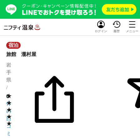
ログイン
履歴
メニュー
宿泊
旅館 瀧村屋
岩
手
県
/
★
0
0
★
件
★
の
★
口
★
コ
ミ