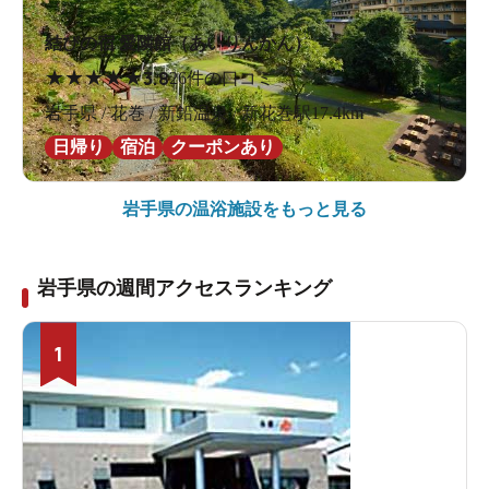
結びの宿 愛隣館（あいりんかん）
★
★
★
★
★
3.8
26件の口コミ
岩手県 / 花巻 / 新鉛温泉 / 新花巻駅17.4km
日帰り
宿泊
クーポンあり
岩手県の
温浴施設をもっと見る
岩手県の週間アクセスランキング
1