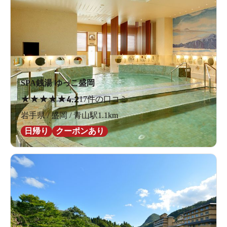
SPA銭湯 ゆっこ盛岡
★
★
★
★
★
4.2
17件の口コミ
岩手県 / 盛岡 / 青山駅1.1km
日帰り
クーポンあり