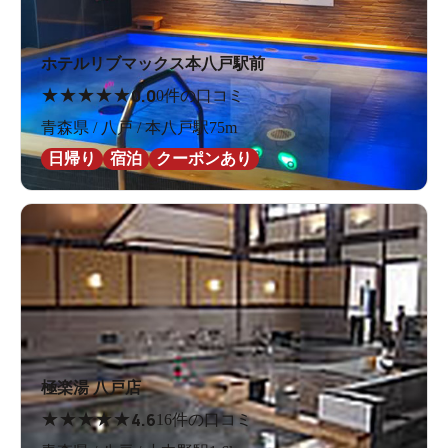
ホテルリブマックス本八戸駅前
★
★
★
★
★
0.0
0件の口コミ
青森県 / 八戸 / 本八戸駅75m
日帰り
宿泊
クーポンあり
極楽湯 八戸店
★
★
★
★
★
4.6
16件の口コミ