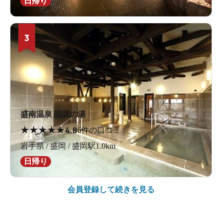
日帰り
3
盛南温泉 開運の湯
★
★
★
★
★
4.8
6件の口コミ
岩手県 / 盛岡 / 盛岡駅1.0km
日帰り
会員登録して続きを見る