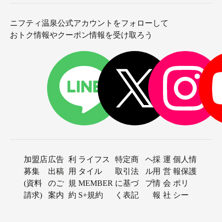
ニフティ温泉公式アカウントをフォローして
おトク情報やクーポン情報を受け取ろう
加盟店
広告
利
ライフス
特定商
ヘ
採
運
個人情
募集
出稿
用
タイル
取引法
ル
用
営
報保護
(資料
のご
規
MEMBER
に基づ
プ
情
会
ポリ
請求)
案内
約
S+規約
く表記
報
社
シー