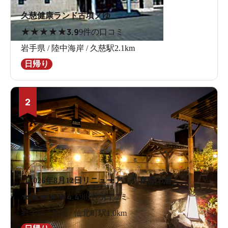
久慈健康ランド古墳ノゆ
★
★
★
★
★
3.9
9件の口コミ
岩手県 / 陸中海岸 / 久慈駅2.1km
日帰り
2
【2026年8月12日リニューアル】喜盛の湯
★
★
★
★
★
4.4
98件の口コミ
岩手県 / 盛岡 / 仙北町駅1.0km