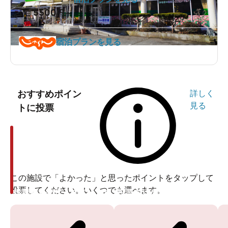
5500
1泊
円～
宿泊プランを見る
おすすめポイン
詳しく
見る
トに投票
この施設で「よかった」と思ったポイントをタップして
投票してください。いくつでも選べます。
投票ありがとうございます
投票ありがとうございます