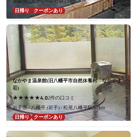
青森県 / 八戸 / 小中野駅1.6km
日帰り
クーポンあり
なかやま温泉館(旧八幡平市自然休養村 なかやま
荘)
★
★
★
★
★
4.0
2件の口コミ
岩手県 / 八幡平 (岩手) / 松尾八幡平駅5.7km
日帰り
クーポンあり