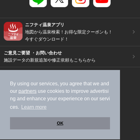
ニフティ温泉アプリ
地図から温泉検索！お得な限定クーポンも！
今すぐダウンロード！
ご意見ご要望 ・お問い合わせ
施設データの新規追加や修正依頼もこちらから
スマートフォン
/
PC
加盟店募集（資料請求）
広告出稿のご案内
By using our services, you agree that we and
our
partners
use cookies to improve advertisi
利用規約
ライフスタイルMEMBERS+規約
ng and enhance your experience on our servi
特定商取引法に基づく表記
ヘルプ
採用情報
ces.
Learn more
運営会社
個人情報保護ポリシー
©NIFTY Lifestyle Co., Ltd.
OK