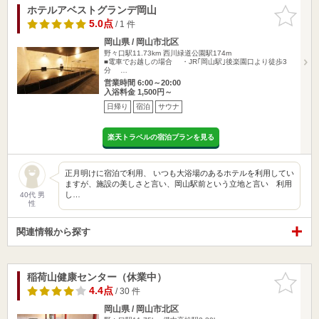
ホテルアベストグランデ岡山
お気に入
りに追加
5.0点
/ 1 件
岡山県 / 岡山市北区
野々口駅11.73km
西川緑道公園駅174m
■電車でお越しの場合 ・JR｢岡山駅｣後楽園口より徒歩3
分 …
営業時間 6:00～20:00
入浴料金 1,500円～
日帰り
宿泊
サウナ
楽天トラベルの宿泊プランを見る
正月明けに宿泊で利用、 いつも大浴場のあるホテルを利用してい
ますが、施設の美しさと言い、岡山駅前という立地と言い 利用
し…
40代 男
性
関連情報から探す
稲荷山健康センター（休業中）
お気に入
りに追加
4.4点
/ 30 件
岡山県 / 岡山市北区