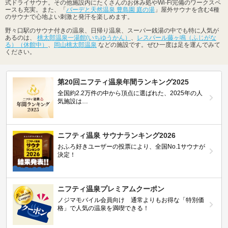
式ドライサウナ。その他施設内にたくさんのお休み処やWi-Fi完備のワークスペ
ースも充実。また、「
バーデと天然温泉 豊島園 庭の湯
」屋外サウナを含む4種
のサウナで心地よい刺激と発汗を楽しめます。
野々口駅のサウナ付きの温泉、日帰り温泉、スーパー銭湯の中でも特に人気が
あるのは、
桃太郎温泉一湯館(いちゆうかん）
、
レスパール藤ヶ鳴（ふじがな
る）（休館中）
、
岡山桃太郎温泉
などの施設です。ぜひ一度は足を運んでみて
ください。
第20回ニフティ温泉年間ランキング2025
全国約2.2万件の中から頂点に選ばれた、2025年の人
気施設は…
ニフティ温泉 サウナランキング2026
おふろ好きユーザーの投票により、全国No.1サウナが
決定！
ニフティ温泉プレミアムクーポン
ノジマモバイル会員向け 通常よりもお得な「特別価
格」で人気の温泉を満喫できる！