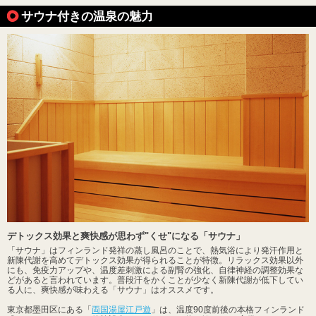
サウナ付きの温泉の魅力
デトックス効果と爽快感が思わず"くせ"になる「サウナ」
「サウナ」はフィンランド発祥の蒸し風呂のことで、熱気浴により発汗作用と
新陳代謝を高めてデトックス効果が得られることが特徴。リラックス効果以外
にも、免疫力アップや、温度差刺激による副腎の強化、自律神経の調整効果な
どがあると言われています。普段汗をかくことが少なく新陳代謝が低下してい
る人に、爽快感が味わえる「サウナ」はオススメです。
東京都墨田区にある「
両国湯屋江戸遊
」は、温度90度前後の本格フィンランド