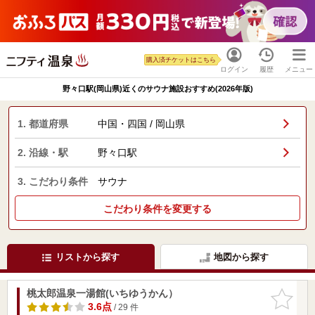
購入済チケットはこちら
ログイン
履歴
メニュー
野々口駅(岡山県)近くのサウナ施設おすすめ(2026年版)
1. 都道府県
中国・四国 / 岡山県
2. 沿線・駅
野々口駅
3. こだわり条件
サウナ
こだわり条件を変更する
リストから探す
地図から探す
桃太郎温泉一湯館(いちゆうかん）
お気に入
りに追加
3.6点
/ 29 件