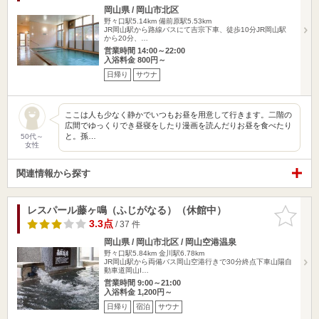
岡山県 / 岡山市北区
野々口駅5.14km
備前原駅5.53km
JR岡山駅から路線バスにて吉宗下車、徒歩10分JR岡山駅
から20分、…
営業時間 14:00～22:00
入浴料金 800円～
日帰り
サウナ
ここは人も少なく静かでいつもお昼を用意して行きます。二階の
広間でゆっくりでき昼寝をしたり漫画を読んだりお昼を食べたり
と。孫…
50代～
女性
関連情報から探す
レスパール藤ヶ鳴（ふじがなる）（休館中）
お気に入
りに追加
3.3点
/ 37 件
岡山県 / 岡山市北区 / 岡山空港温泉
野々口駅5.84km
金川駅6.78km
JR岡山駅から両備バス岡山空港行きで30分終点下車山陽自
動車道岡山I…
営業時間 9:00～21:00
入浴料金 1,200円～
日帰り
宿泊
サウナ