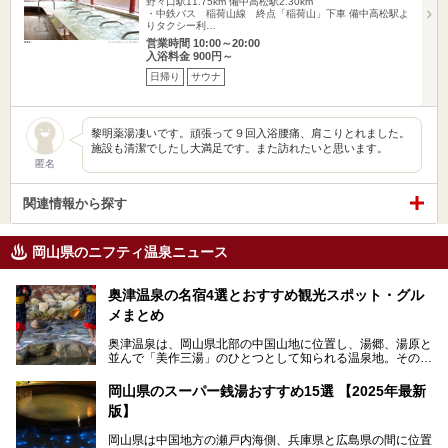
野々口駅11.75km
備中高松駅2.30km
・中鉄バス 稲荷山線 終点「稲荷山」下車 備中高松駅よ
りタクシー利…
営業時間 10:00～20:00
入浴料金 900円～
日帰り
サウナ
黎明薬湯凄いです。頑張って９回入浴腰痛、肩こりとれました。
施設も清潔でしたし大満足です。また訪れたいと思います。
匿名
関連情報から探す
岡山県のニフティ温泉ニュース
奥津温泉の名宿4選とおすすめ観光スポット・グル
メまとめ
奥津温泉は、岡山県北部の中国山地に位置し、湯郷、湯原と
並んで「美作三湯」のひとつとして知られる温泉地。その泉
質は美人の湯として知られ、肌がスベスベになると評判で
す。
岡山県のスーパー銭湯おすすめ15選 【2025年最新
版】
この記事では、奥津温泉で宿泊におすすめの宿、観光スポッ
ト、そして日帰り温泉施設を詳しくご紹介！奥津温泉の魅力
岡山県は中国地方の瀬戸内海側、兵庫県と広島県の間に位置
を存分に味わい、癒しの旅を楽しんでくださいね。