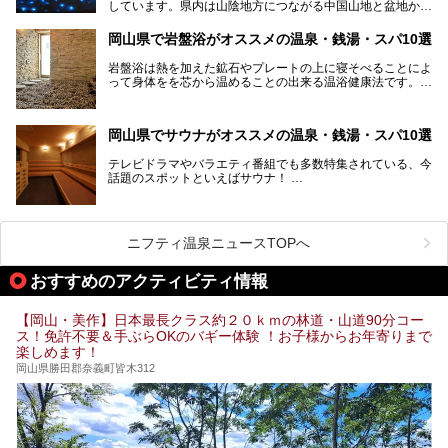
しています。県内は山陰地方につながる中国山地と盆地から
成る北部、吉備高原など丘陵地帯が広がる中部、おだやかな
海に多数の島々が浮かぶ瀬戸内海に面した南部に分けられま
岡山県で岩盤浴がオススメの温泉・銭湯・スパ10選
す。年間を通じて降水量が少ない「晴れの国」で、モモやブ
ドウなど果物の栽培が盛んなうえ、その品質の高さは全国的
岩盤浴は熱を加えた鉱石やプレートの上に寝そべることによ
にも有名です。
って身体をを芯から温めることの出来る温浴健康法です。じ
んわりと身体の内部を温めて発汗を促すことでリラックス効
そんな岡山県には、山間部の自然を味わえる温泉から街中の
果だけではなく、代謝が高まり健康や美容にも良い影響が期
気軽に行ける入浴施設まで、さまざまなスーパー銭湯があり
待できます。今回はそんな岩盤浴にこだわった岡山県内のオ
ます。ここでは、岡山県で評判のスーパー銭湯をご紹介しま
岡山県でサウナがオススメの温泉・銭湯・スパ10選
ススメ温泉・銭湯・スパ10ヶ所を紹介させていただきま
しょう。
す。
テレビドラマやバラエティ番組でも多数特集されている、今
話題のスポットといえばサウナ！
「サ活」や「サ道」などという言葉も使われるほど、幅広い
年齢層から人気を集めています。
今回は、岡山県でサウナがおすすめの温泉や銭湯、スパを厳
選してご紹介！
ニフティ温泉ニュースTOPへ
血流が良くなるだけでなく美容効果やリラックス効果も期待
できるサウナで、内側から健康的な体を目指しましょう。
おすすめのアクティビティ情報
【岡山・美作】日本最長クラス約２０ｋｍの林道・山道90分コー
ス！免許不要＆手ぶらOKのバギー体験 ！お子様からお年寄りまで
楽しめます！
岡山県勝田郡奈義町皆木312