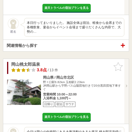
楽天トラベルの宿泊プランを見る
本日行ってまいりました。 施設全体は宿泊、軽食から会席までの
各種飲食、宴会からイベント会場まで盛りだくさんな内容で、大
勢の…
匿名
関連情報から探す
岡山桃太郎温泉
お気に入
りに追加
3.8点
/ 13 件
岡山県 / 岡山市北区
野々口駅6.82km
玉柏駅2.23km
JR岡山駅から宇野バス山陽団地行きで20分黒田団地下車す
ぐ
営業時間 10:00～22:00
入浴料金 1,100円～
日帰り
宿泊
サウナ
楽天トラベルの宿泊プランを見る
今日は岡山の中南部にある大衆演劇のあるお風呂 桃太郎温泉様に