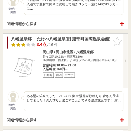
入湯です受付で簡単に説明して頂きロッカー室に140のロッカー
に…
50代～
男性
関連情報から探す
八幡温泉郷 たけべ八幡温泉(旧.建部町国際温泉会館)
お気に入
りに追加
3.4点
/ 16 件
岡山県 / 岡山市北区 / 八幡温泉郷
野々口駅10.52km
福渡駅829m
JR津山線「福渡駅」より徒歩15?20分岡山市内から50分
営業時間 10:00～21:00
入浴料金 760円～
日帰り
宿泊
サウナ
ぬる湯の温泉でした！27～41℃位 の湯船が数種あり 皆さん長湯
してました！のんびりと過ごすことができる温泉施設です！ 露…
50代～
男性
関連情報から探す