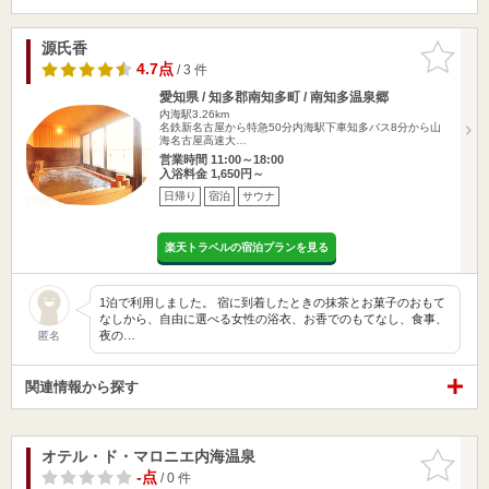
源氏香
お気に入
りに追加
4.7点
/ 3 件
愛知県 / 知多郡南知多町 / 南知多温泉郷
内海駅3.26km
名鉄新名古屋から特急50分内海駅下車知多バス8分から山
海名古屋高速大…
営業時間 11:00～18:00
入浴料金 1,650円～
日帰り
宿泊
サウナ
楽天トラベルの宿泊プランを見る
1泊で利用しました。 宿に到着したときの抹茶とお菓子のおもて
なしから、自由に選べる女性の浴衣、お香でのもてなし、食事、
夜の…
匿名
関連情報から探す
オテル・ド・マロニエ内海温泉
お気に入
りに追加
-点
/ 0 件