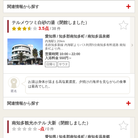
関連情報から探す
テルメウツミ白砂の湯（閉館しました）
お気に入
りに追加
3.5点
/ 38 件
愛知県 / 知多郡南知多町 / 南知多温泉郷
内海駅1.20km
名鉄知多新線 内海駅よりバス利用5分南知多有料道路 南知
多ICより内…
営業時間 10:00～22:00
入浴料金 550円～
日帰り
サウナ
お湯は身体が温まる高塩素濃度。夕焼けの海岸を見ながらの食事
は最高でした。
匿名
関連情報から探す
南知多観光ホテル 大新（閉館しました）
お気に入
りに追加
-点
/ 0 件
愛知県 / 知多郡南知多町 / 南知多温泉郷