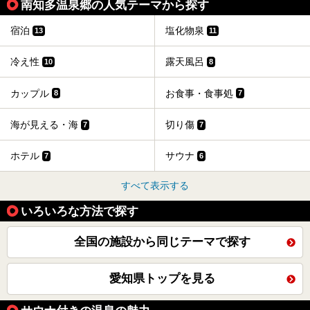
南知多温泉郷の人気テーマから探す
宿泊
塩化物泉
13
11
冷え性
露天風呂
10
8
カップル
お食事・食事処
8
7
海が見える・海
切り傷
7
7
ホテル
サウナ
7
6
すべて表示する
いろいろな方法で探す
全国の施設から同じテーマで探す
愛知県トップを見る