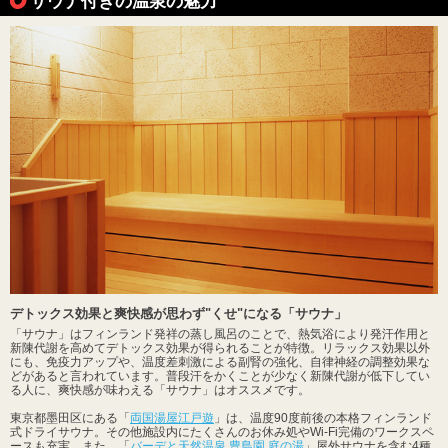
サウナ付きの温泉の魅力
デトックス効果と爽快感が思わず"くせ"になる「サウナ」
「サウナ」はフィンランド発祥の蒸し風呂のことで、熱気浴により発汗作用と
新陳代謝を高めてデトックス効果が得られることが特徴。リラックス効果以外
にも、免疫力アップや、温度差刺激による副腎の強化、自律神経の調整効果な
どがあると言われています。普段汗をかくことが少なく新陳代謝が低下してい
る人に、爽快感が味わえる「サウナ」はオススメです。
東京都墨田区にある「
両国湯屋江戸遊
」は、温度90度前後の本格フィンランド
式ドライサウナ。その他施設内にたくさんのお休み処やWi-Fi完備のワークスペ
ースも充実。また、「
バーデと天然温泉 豊島園 庭の湯
」屋外サウナを含む4種