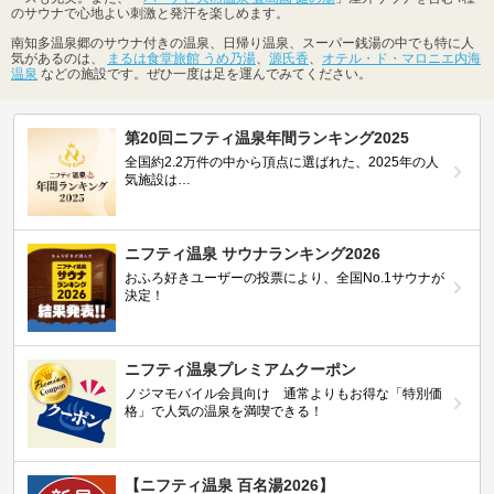
のサウナで心地よい刺激と発汗を楽しめます。
南知多温泉郷のサウナ付きの温泉、日帰り温泉、スーパー銭湯の中でも特に人
気があるのは、
まるは食堂旅館 うめ乃湯
、
源氏香
、
オテル・ド・マロニエ内海
温泉
などの施設です。ぜひ一度は足を運んでみてください。
第20回ニフティ温泉年間ランキング2025
全国約2.2万件の中から頂点に選ばれた、2025年の人
気施設は…
ニフティ温泉 サウナランキング2026
おふろ好きユーザーの投票により、全国No.1サウナが
決定！
ニフティ温泉プレミアムクーポン
ノジマモバイル会員向け 通常よりもお得な「特別価
格」で人気の温泉を満喫できる！
【ニフティ温泉 百名湯2026】