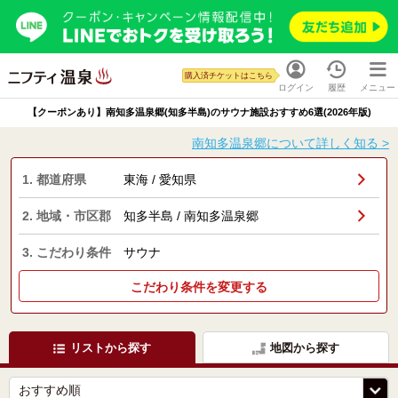
購入済チケットはこちら
ログイン
履歴
メニュー
【クーポンあり】南知多温泉郷(知多半島)のサウナ施設おすすめ6選(2026年版)
南知多温泉郷について詳しく知る >
1. 都道府県
東海 / 愛知県
2. 地域・市区郡
知多半島 / 南知多温泉郷
3. こだわり条件
サウナ
こだわり条件を変更する
リストから探す
地図から探す