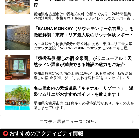
ないでしょうか。
較
老朽化した設備の補修を機に、2年前からじっくり構想を練
ってきたというだけあって、館内の充実度は想像以上。
愛知県名古屋市は中部地方の中心都市であり、24時間営業
以前の4倍に拡張したという露天エリアや10の浴槽、40人収
や宿泊可能、本格サウナを備えたハイレベルなスーパー銭湯
容の巨大なスタジアムサウナに、岩盤浴やリラクゼーション
が密集する激戦区です。
までまるごと楽しめる施設に生まれ変わりました。
「SAUNA MONKEY（サウナモンキー名古屋）」を
そのため、「日々の仕事の疲れを心身ともにリセットした
今回は、全面リニューアルして新しくなった「スパアクアス
徹底解剖！東海エリア最大級のサウナ体験レポート
い」「休日に時間を忘れて1日中ダラダラ過ごしたい」「コ
湯友楽」に一足早くお邪魔して取材してきました！
スパ良く非日常の極上体験を味わいたい」人向けの施設が多
名古屋駅から徒歩約5分の好立地にある、東海エリア最大級
くある点が魅力です！
のサウナ施設「SAUNA MONKEY/サウナモンキー名古屋」
をご存じですか？
今回は、名古屋市でおすすめのスーパー銭湯を紹介します。
「名古屋駅周辺ってサウナが少ないよね」という声をよく耳
お好みの温泉施設を見つけて楽しんでくださいね。
「猿投温泉 癒しの宿 金泉閣」がリニューアル！天
にするだけあり、アクセスの良さにも胸が高鳴ります。
然ラドン温泉が満喫できる施設の魅力をご紹介
今回は普段は男性専用となっているパブリックサウナが、女
性専用で公開される『レディースデー』が開催されたので、
愛知高原国定公園内の山奥に1軒だけある温泉宿「猿投温泉
さっそく取材してきました！
癒しの宿 金泉閣」が、“しあわせ隠れ里”をコンセプトにリニ
ューアルオープンします。
名古屋市内の天然温泉「キャナル・リゾート」 温
天然ラドン温泉が堪能できるお風呂や、新設・改装された客
泉ソムリエがおすすめポイントを教えます！
室、地元の食材と温泉水で作られたお料理……。
新しくなった「猿投温泉 癒しの宿 金泉閣」の魅力を丸ごと
愛知県名古屋市内には数多くの温浴施設があり、多くの人を
ご紹介します。
楽しませています。
その中でも今回は「キャナル・リゾート」について、温泉ソ
ムリエの目線で紹介していきます！
ニフティ温泉ニュースTOPへ
名古屋市内にはスーパー銭湯や日帰り温泉が多く、「どこに
行こうかな？」と悩んでしまう方も多いと思います。
おすすめのアクティビティ情報
ぜひこの記事を参考にして「キャナル・リゾート」に出かけ
てみるのはいかがでしょうか？