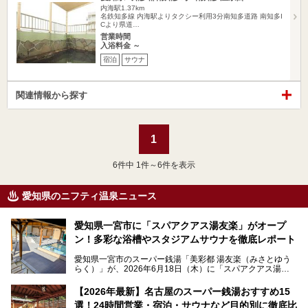
内海駅1.37km
名鉄知多線 内海駅よりタクシー利用3分南知多道路 南知多I
Cより県道…
営業時間
入浴料金 ～
宿泊
サウナ
関連情報から探す
1
6
件中 1件～6件を表示
愛知県のニフティ温泉ニュース
愛知県一宮市に「スパアクアス湯友楽」がオープ
ン！多彩な浴槽やスタジアムサウナを徹底レポート
愛知県一宮市のスーパー銭湯「美彩都 湯友楽（みさとゆう
らく）」が、2026年6月18日（木）に「スパアクアス湯友
楽」としてリニューアルオープン！
【2026年最新】名古屋のスーパー銭湯おすすめ15
この地で30年にわたり愛され続けてきた施設だからこそ、
選！24時間営業・宿泊・サウナなど目的別に徹底比
地元住民をはじめオープンを待ちわびている人も多いのでは