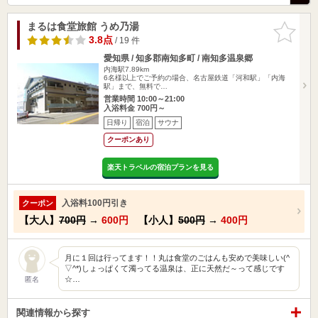
まるは食堂旅館 うめ乃湯
お気に入
りに追加
3.8点
/ 19 件
愛知県 / 知多郡南知多町 / 南知多温泉郷
内海駅7.89km
6名様以上でご予約の場合、名古屋鉄道「河和駅」「内海
駅」まで、無料で…
営業時間 10:00～21:00
入浴料金 700円～
日帰り
宿泊
サウナ
クーポンあり
楽天トラベルの宿泊プランを見る
入浴料100円引き
クーポン
【大人】
700円
→
600円
【小人】
500円
→
400円
月に１回は行ってます！！丸は食堂のごはんも安めで美味しい(^
▽^*)しょっぱくて濁ってる温泉は、正に天然だ～って感じです
☆…
匿名
関連情報から探す