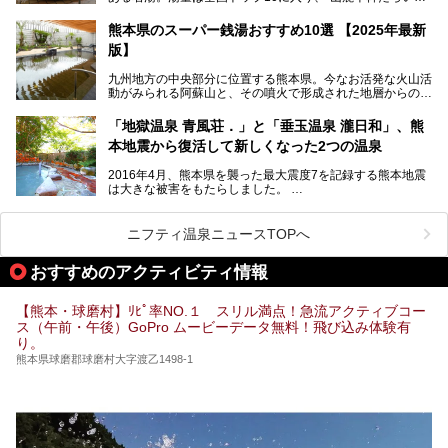
し”と唄われる程。また、“乙女の柔肌”とも称される柔らかな
せてご紹介します。
泉質であり、お湯の良さにも定評があります。
熊本県のスーパー銭湯おすすめ10選 【2025年最新
版】
今回は地元九州の温泉ライターの私が実際に入浴した中か
ら、山鹿温泉の旅館やホテルの立ち寄り湯・日帰り入浴施
九州地方の中央部分に位置する熊本県。今なお活発な火山活
設・家族風呂の3パターンに分類し、合計10施設を厳選して
動がみられる阿蘇山と、その噴火で形成された地層からの湧
ご紹介。ぜひ、湯めぐりの参考にして下さいね！
水が多くあることから「火の国」「水の国」とも呼ばれま
す。
「地獄温泉 青風荘．」と「垂玉温泉 瀧日和」、熊
そんな熊本県は、県内の至るところから温泉が湧いている温
本地震から復活して新しくなった2つの温泉
泉県でもあります。山鹿温泉、玉名温泉、黒川温泉、人吉温
泉など有名な温泉地だけでなく、市街地にも天然温泉が湧き
2016年4月、熊本県を襲った最大震度7を記録する熊本地震
出すスーパー銭湯が豊富です。なかでも注目のスーパー銭湯
は大きな被害をもたらしました。
をピックアップしました。
阿蘇山麓の南阿蘇村の「地獄温泉 清風荘」、そして「清風
荘」から400mほど離れた「垂玉（たるたま）温泉 山口旅
ニフティ温泉ニュースTOPへ
館」の2軒は、この地震による土砂崩れなどのために、一時
期は孤立状態に。もしかしたらこの時のニュースで、「地獄
おすすめのアクティビティ情報
温泉」と「垂玉温泉」の名前を知った人もいるかもしれませ
ん。
【熊本・球磨村】ﾘﾋﾟ率NO.１ スリル満点！急流アクティブコー
この2軒は今どうなっているのでしょうか。実は現在は「地
ス（午前・午後）GoPro ムービーデータ無料！飛び込み体験有
獄温泉 青風荘．」「垂玉温泉 瀧日和」として営業を再開し
り。
ています。2021年に現地を訪問してきましたのでレポート
します。
熊本県球磨郡球磨村大字渡乙1498-1