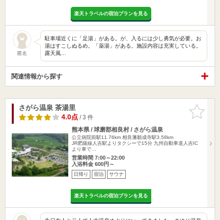
楽天トラベルの宿泊プランを見る
駐車場近くに「足湯」がある。が、入るには少し勇気が必要。お
湯はすこしぬるめ。「薬湯」がある。施設内容は充実している。
露天風…
匿名
関連情報から探す
さがら温泉 茶湯里
お気に入
りに追加
4.0点
/ 3 件
熊本県 / 球磨郡相良村 / さがら温泉
公立病院前駅11.76km
相良藩願成寺駅3.58km
JR肥薩線人吉駅よりタクシーで15分 九州自動車道人吉IC
より車で…
営業時間 7:00～22:00
入浴料金 600円～
日帰り
宿泊
サウナ
楽天トラベルの宿泊プランを見る