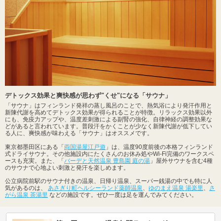
デトックス効果と爽快感が思わず"くせ"になる「サウナ」
「サウナ」はフィンランド発祥の蒸し風呂のことで、熱気浴により発汗作用と
新陳代謝を高めてデトックス効果が得られることが特徴。リラックス効果以外
にも、免疫力アップや、温度差刺激による副腎の強化、自律神経の調整効果な
どがあると言われています。普段汗をかくことが少なく新陳代謝が低下してい
る人に、爽快感が味わえる「サウナ」はオススメです。
東京都墨田区にある「
両国湯屋江戸遊
」は、温度90度前後の本格フィンランド
式ドライサウナ。その他施設内にたくさんのお休み処やWi-Fi完備のワークスペ
ースも充実。また、「
バーデと天然温泉 豊島園 庭の湯
」屋外サウナを含む4種
のサウナで心地よい刺激と発汗を楽しめます。
公立病院前駅のサウナ付きの温泉、日帰り温泉、スーパー銭湯の中でも特に人
気があるのは、
あさぎり町ヘルシーランド薬師温泉
、
ゆのまえ温泉 湯楽里
、
さ
がら温泉 茶湯里
などの施設です。ぜひ一度は足を運んでみてください。