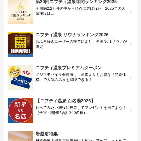
第20回ニフティ温泉年間ランキング2025
全国約2.2万件の中から頂点に選ばれた、2025年の人
気施設は…
ニフティ温泉 サウナランキング2026
おふろ好きユーザーの投票により、全国No.1サウナが
決定！
ニフティ温泉プレミアムクーポン
ノジマモバイル会員向け 通常よりもお得な「特別価
格」で人気の温泉を満喫できる！
【ニフティ温泉 百名湯2026】
行ってみたい施設に投票してプレゼントを当てよう！
（全10回開催 / 合計260名様）
岩盤浴特集
日本全国の岩盤浴情報だけをピックアップ。まとめて