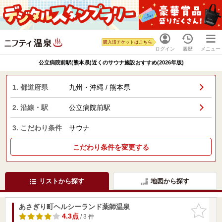
購入済チケットはこちら
ログイン
履歴
メニュー
公立病院前駅(熊本県)近くのサウナ施設おすすめ(2026年版)
1. 都道府県
九州・沖縄 / 熊本県
2. 沿線・駅
公立病院前駅
3. こだわり条件
サウナ
こだわり条件を変更する
リストから探す
地図から探す
あさぎり町ヘルシーランド薬師温泉
お気に入
りに追加
4.3点
/ 3 件