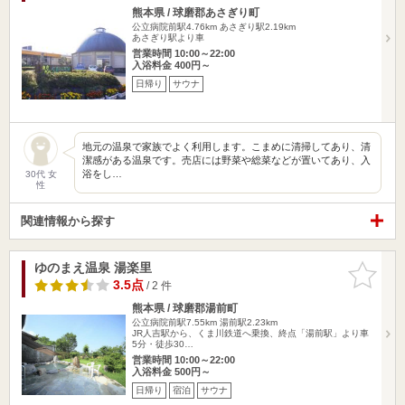
熊本県 / 球磨郡あさぎり町
公立病院前駅4.76km
あさぎり駅2.19km
あさぎり駅より車
営業時間 10:00～22:00
入浴料金 400円～
日帰り
サウナ
地元の温泉で家族でよく利用します。こまめに清掃してあり、清
潔感がある温泉です。売店には野菜や総菜などが置いてあり、入
浴をし…
30代 女
性
関連情報から探す
ゆのまえ温泉 湯楽里
お気に入
りに追加
3.5点
/ 2 件
熊本県 / 球磨郡湯前町
公立病院前駅7.55km
湯前駅2.23km
JR人吉駅から、くま川鉄道へ乗換、終点「湯前駅」より車
5分・徒歩30…
営業時間 10:00～22:00
入浴料金 500円～
日帰り
宿泊
サウナ