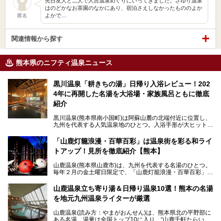
先日友人と二人で人吉温泉めぐりにいってきました。さゆり温泉
はのどかなお茶園のなかにあり、宿泊さえしなかったもののよか
よかで…
匿名
関連情報から探す
熊本県のニフティ温泉ニュース
黒川温泉「耕きちの湯」日帰り入浴レビュー！202
4年に再開した名湯を大浴場・家族風呂ともに徹底
紹介
黒川温泉(熊本県南小国町)は阿蘇山麓の北端付近に位置し、
九州を代表する人気温泉地のひとつ。入浴手形が大ヒット
し、各宿の趣の異なる露天風呂をめぐることで知られていま
す。
「山鹿灯籠浪漫・百華百彩」は温泉街を彩る和ライ
トアップ！見所を徹底紹介【熊本】
中でも「耕きち(こうきち)の湯」は露天風呂を持たないもの
の、風情ある内湯を楽しめる日帰り温泉施設。自然災害によ
山鹿温泉(熊本県山鹿市)は、九州を代表する名湯のひとつ。
り一度廃業しましたが、2024年10月に営業再開。数多くの
毎年２月の金土曜日限定で、「山鹿灯籠浪漫・百華百彩」
温泉ファンに注目される名湯です。
（やまがとうろうろまん・ひゃっかひゃくさい）が開催され
ます。和傘や竹、ろうそくなどを用いて、和情緒たっぷりの
山鹿温泉立ち寄り湯＆日帰り温泉10選！熊本の名湯
ライトアップが無料で楽しめます。
を地元九州温泉ライターが厳選
今回は再開した耕きちの湯を訪問し、全浴室(男女別大浴
2025年は、2月7～8日・14～15日・21～22日・28～3月1
場・家族風呂)を徹底紹介します！
山鹿温泉(読み方：やまがおんせん)は、熊本県北の平野部に
日、の合計8日間開催。今回は地元九州在住の筆者が、その
ある名湯。湯量は全国トップ10に入り、“山鹿千軒たらいな
見所を徹底紹介。併せて、その他イベントや立ち寄り湯も併