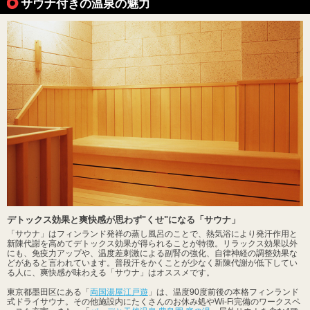
サウナ付きの温泉の魅力
デトックス効果と爽快感が思わず"くせ"になる「サウナ」
「サウナ」はフィンランド発祥の蒸し風呂のことで、熱気浴により発汗作用と
新陳代謝を高めてデトックス効果が得られることが特徴。リラックス効果以外
にも、免疫力アップや、温度差刺激による副腎の強化、自律神経の調整効果な
どがあると言われています。普段汗をかくことが少なく新陳代謝が低下してい
る人に、爽快感が味わえる「サウナ」はオススメです。
東京都墨田区にある「
両国湯屋江戸遊
」は、温度90度前後の本格フィンランド
式ドライサウナ。その他施設内にたくさんのお休み処やWi-Fi完備のワークスペ