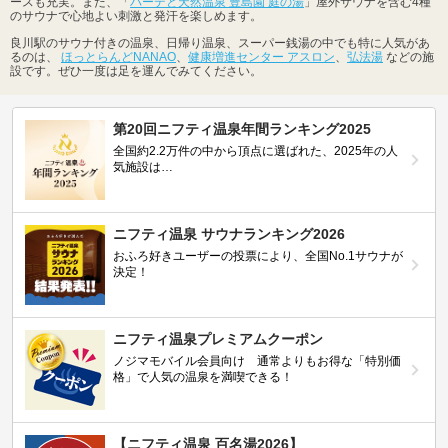
ースも充実。また、「
バーデと天然温泉 豊島園 庭の湯
」屋外サウナを含む4種
のサウナで心地よい刺激と発汗を楽しめます。
良川駅のサウナ付きの温泉、日帰り温泉、スーパー銭湯の中でも特に人気があ
るのは、
ほっとらんどNANAO
、
健康増進センター アスロン
、
弘法湯
などの施
設です。ぜひ一度は足を運んでみてください。
第20回ニフティ温泉年間ランキング2025
全国約2.2万件の中から頂点に選ばれた、2025年の人
気施設は…
ニフティ温泉 サウナランキング2026
おふろ好きユーザーの投票により、全国No.1サウナが
決定！
ニフティ温泉プレミアムクーポン
ノジマモバイル会員向け 通常よりもお得な「特別価
格」で人気の温泉を満喫できる！
【ニフティ温泉 百名湯2026】