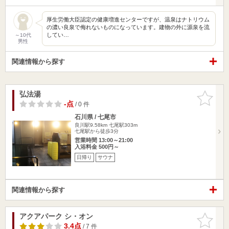
厚生労働大臣認定の健康増進センターですが、温泉はナトリウム
の濃い良泉で侮れないものになっています。建物の外に源泉を流
してい…
～10代
男性
関連情報から探す
弘法湯
お気に入
りに追加
-点
/ 0 件
石川県 / 七尾市
良川駅9.58km
七尾駅303m
七尾駅から徒歩3分
営業時間 13:00～21:00
入浴料金 500円～
日帰り
サウナ
関連情報から探す
アクアパーク シ・オン
お気に入
りに追加
3.4点
/ 7 件