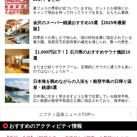
ルで、昨年2024年12月に露天風呂を新設。充実したキッズ
パークはファミリー層に大人気を博しています。さらに今年
夏フェスの季節が近づいていますね。テントとか寝袋とか、
2025年7月からは「大江戸三つ星バイキング」がスタート！
キャンプ用品を持って行ってライブを見る、もちろん素晴ら
しい１日になることでしょう。
この話題のホテルを取材してきたのでさっそく紹介します。
金沢のスーパー銭湯おすすめ15選 【2025年最新
いやでもね、暑いし汗や砂埃でドロドロになるしうるさくて
───
版】
夜は寝られないし、若い時はそういうのが良かったんですけ
提供元：大江戸温泉物語ホテルズ＆リゾーツ株式会社【P
どね。かつての千代の富士なみに体力の限界を感じてる昨
R】
四季折々の美しさで知られ、国の特別名勝に指定されている
今、もうちょっと気楽なフェスはないかな、と探してたらあ
この記事は大江戸温泉物語 あわづグランドホテルのPR記事
兼六園。加賀百万石前田家の威光を感じられ、数々の歴史的
りましたよ！
です。
な建造物がある金沢城公園など、名所旧跡が多い金沢エリ
ア。国内でも特に人気の観光地の1つです。北陸新幹線で東
「加賀温泉郷フェス 2017」が石川県・山代温泉の瑠璃光を
【1,000円以下！】石川県のおすすめサウナ施設10
京から約2時間30分と、首都圏からアクセスしやすい立地も
全館貸し切って開催！
選
魅力ですね。
金沢市郊外には湯涌温泉や深谷温泉などの良質な温泉があ
まさかの温泉旅館でフェス！ライブの後は温泉に入って泊ま
まだまだ続くサウナブーム。定期的にサウナに通う方も多い
り、観光に加えて温泉もぜひ楽しみたいところ。金沢エリア
れちゃう！なんということでしょう！！
のではないしょうか？
でおすすめのスーパー銭湯をご紹介します。
加賀温泉郷フェス2017についてまとめます！
今回はそんなサウナによく行く人もこれから楽しむ人も格安
日本海を眺めながらの入浴を！能登半島の日帰り温
で楽しめるサウナを紹介します。
泉・銭湯5選
街中でアクセス抜群のところや、温泉とともに楽しめる施設
日本海に大きく突き出すような形で位置している能登半島。
など、種類豊富ですよ。
広い範囲が能登半島国立公園に指定されており、海岸線が作
り出す美しい景観が楽しめる景勝地です。
今回の記事では石川県にある1,000円以下のおすすめサウナ
車で行くのがオススメですが、ドライブの際にぜひ一緒に楽
施設を紹介します。
しんでいただきたいのが温泉です。絶景を眺めながらつかる
ニフティ温泉ニュースTOPへ
温泉は最高ですよ！ 今回はそんな能登の温泉を5つご紹介
します。
おすすめのアクティビティ情報