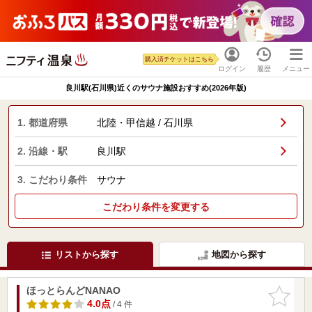
購入済チケットはこちら
ログイン
履歴
メニュー
良川駅(石川県)近くのサウナ施設おすすめ(2026年版)
1. 都道府県
北陸・甲信越 / 石川県
2. 沿線・駅
良川駅
3. こだわり条件
サウナ
こだわり条件を変更する
リストから探す
地図から探す
ほっとらんどNANAO
お気に入
りに追加
4.0点
/ 4 件