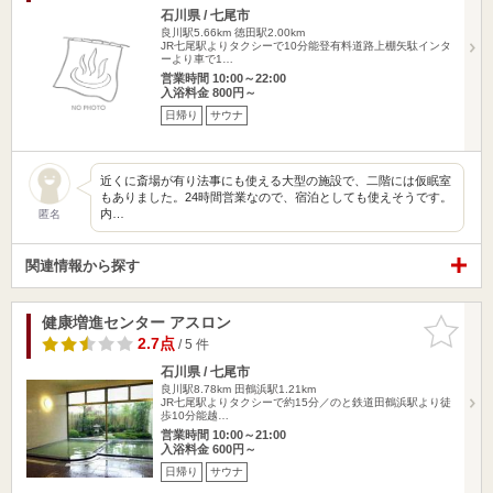
石川県 / 七尾市
良川駅5.66km
徳田駅2.00km
JR七尾駅よりタクシーで10分能登有料道路上棚矢駄インタ
ーより車で1…
営業時間 10:00～22:00
入浴料金 800円～
日帰り
サウナ
近くに斎場が有り法事にも使える大型の施設で、二階には仮眠室
もありました。24時間営業なので、宿泊としても使えそうです。
内…
匿名
関連情報から探す
健康増進センター アスロン
お気に入
りに追加
2.7点
/ 5 件
石川県 / 七尾市
良川駅8.78km
田鶴浜駅1.21km
JR七尾駅よりタクシーで約15分／のと鉄道田鶴浜駅より徒
歩10分能越…
営業時間 10:00～21:00
入浴料金 600円～
日帰り
サウナ