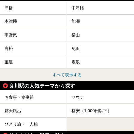
津幡
中津幡
本津幡
能瀬
宇野気
横山
高松
免田
宝達
敷浪
すべて表示する
良川駅の人気テーマから探す
お食事・食事処
サウナ
露天風呂
格安（1,000円以下）
ひとり旅・一人旅