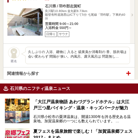
石川県 / 羽咋郡志賀町
良川駅10.80km
金丸駅8.73km
能登有料道路西山IC下りて5分 七尾線「羽咋駅」下車約40
分
営業時間 9:00～21:00
入浴料金 550円～
日帰り
サウナ
久しぶりの 入浴、建物に 入ると 硫黄臭か消毒剤の 香、脱衣場は
会い変わらず 間隔が 狭い。内風呂、露天風呂は 問題無し…
匿名
関連情報から探す
石川県のニフティ温泉ニュース
「大江戸温泉物語 あわづグランドホテル」は大江
戸三つ星バイキング・温泉・キッズパークが魅力
石川県小松市の粟津温泉は、開湯1300年を誇る歴史ある温
泉地。加賀温泉郷の一つにも数えられています。
その粟津温泉に建つ「大江戸温泉物語 あわづグランドホテ
夏フェスを温泉旅館で楽しむ！「加賀温泉郷フェス
ル」（以下、あわづグランドホテル）は客室数97室のホテ
2017」まとめ