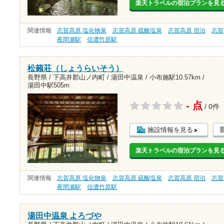
楽天トラベルの宿泊プランを見
関連情報
志賀高原 塩化物泉
志賀高原 硫酸塩泉
志賀高原 宿泊
志賀
夜間瀬駅
信濃竹原駅
松籟荘（しょうらいそう）
長野県 / 下高井郡山ノ内町 / 湯田中温泉 /
小布施駅10.57km
/
湯田中駅505m
- 点
/ 0件
施設情報を見る
楽天トラベルの宿泊プランを見
関連情報
志賀高原 塩化物泉
志賀高原 硫酸塩泉
志賀高原 宿泊
志賀
夜間瀬駅
信濃竹原駅
湯田中温泉 よろづや