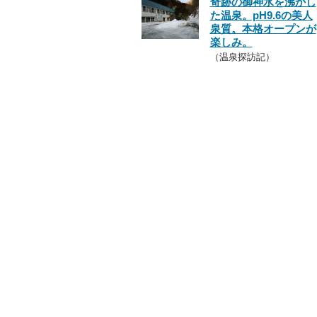
奇跡の御神水を沸かし
た温泉。pH9.6の美人
泉質。本格オープンが
楽しみ。
（温泉探訪記）