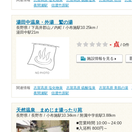
関連情報
志賀高原 塩化物泉
志賀高原 硫酸塩泉
志賀高原 宿泊
志賀
夜間瀬駅
信濃竹原駅
湯田中温泉・外湯 鷲の湯
長野県 / 下高井郡山ノ内町 /
小布施駅10.25km
/
湯田中駅21m
- 点
/ 0件
施設情報を見る
関連情報
志賀高原 塩化物泉
志賀高原 硫酸塩泉
志賀高原 美肌の湯
夜間瀬駅
信濃竹原駅
天然温泉 まめじま湯ったり苑
長野県 / 長野市 /
小布施駅10.34km
/
附属中学前駅3.88km
■営業時間 10:00～24:00
■入浴料 800円～