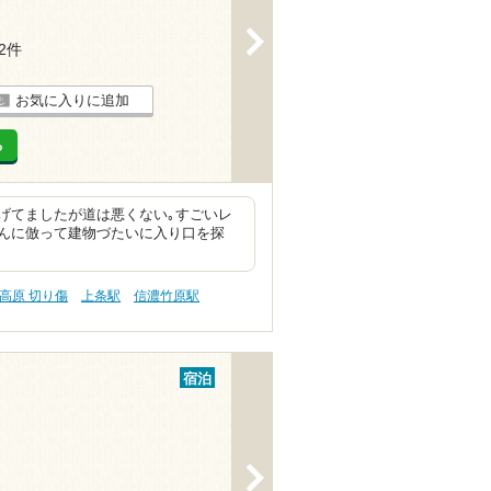
>
12件
お気に入りに追加
る
げてましたが道は悪くない｡すごいレ
んに倣って建物づたいに入り口を探
高原 切り傷
上条駅
信濃竹原駅
宿泊
>