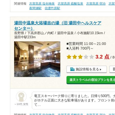
関連情報
志賀高原 塩化物泉
志賀高原 硫酸塩泉
志賀高原 宿泊
志賀
夜間瀬駅
信濃竹原駅
湯田中温泉大浴場吉の湯（旧 湯田中ヘルスケア
センター）
長野県 / 下高井郡山ノ内町 / 湯田中温泉 /
小布施駅10.15km
/
湯田中駅233m
■営業時間 11:00～21:00
■入浴料 700円～
3.2 点
/ 
施設情報を見る
楽天トラベルの宿泊プランを見
竜王スキーパーク帰りに寄りました。日帰り500円。
がホテル正面に大きな駐車場があります。フロント前
～10代 女性
て…