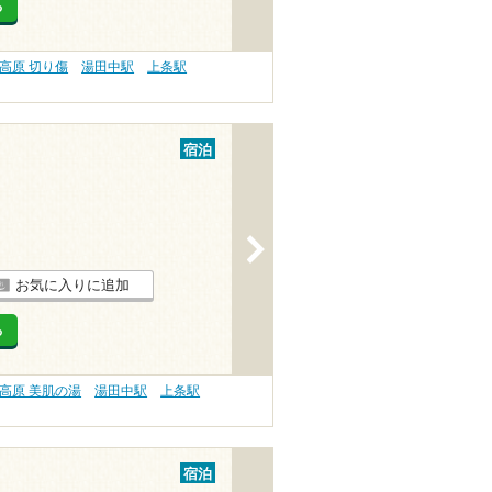
る
高原 切り傷
湯田中駅
上条駅
宿泊
>
お気に入りに追加
る
高原 美肌の湯
湯田中駅
上条駅
宿泊