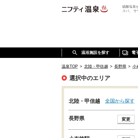
硫酸塩泉
スパ、 
温浴施設を探す
電
温泉TOP
>
北陸・甲信越
>
長野県
>
小
選択中のエリア
全国から探す
北陸・甲信越
長野県
変更