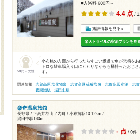
■入浴料 600円～
4.4 点
/ 
施設情報を見る
楽天トラベルの宿泊プランを見
小布施の方面から行ったらすごい坂道で車が悲鳴をあ
トロな駐車場入り口にビビりながらも桶持ったおじさ
50代～ 女性
す｡…
関連情報
志賀高原 塩化物泉
志賀高原 硫酸塩泉
志賀高原 宿泊
志賀
夜間瀬駅
湯田中駅
楽奇温泉旅館
長野県 / 下高井郡山ノ内町 /
小布施駅10.12km
/
湯田中駅180m
- 点
/ 0件