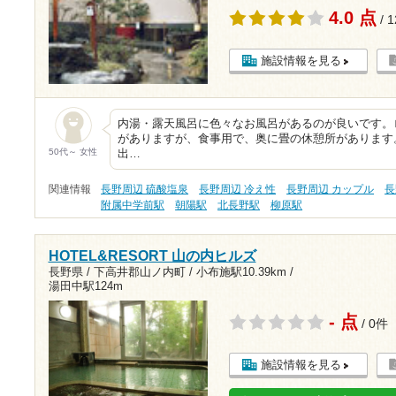
4.0 点
/ 
施設情報を見る
内湯・露天風呂に色々なお風呂があるのが良いです。
がありますが、食事用で、奥に畳の休憩所があります
50代～ 女性
出…
関連情報
長野周辺 硫酸塩泉
長野周辺 冷え性
長野周辺 カップル
長
附属中学前駅
朝陽駅
北長野駅
柳原駅
HOTEL&RESORT 山の内ヒルズ
長野県 / 下高井郡山ノ内町 /
小布施駅10.39km
/
湯田中駅124m
- 点
/ 0件
施設情報を見る