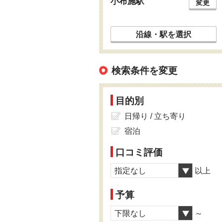
小布施駅
変更
沿線・駅を選択
検索条件を変更
目的別
日帰り / 立ち寄り
宿泊
口コミ評価
指定なし
以上
予算
下限なし
～