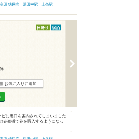
高原 糖尿病
湯田中駅
上条駅
日帰り
宿泊
>
8件
お気に入りに追加
る
ナビに裏口を案内されてしまいました
の券売機で券を購入するようになっ