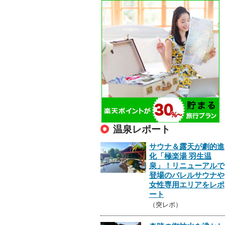
温泉レポート
サウナ＆露天が劇的進
化「極楽湯 羽生温
泉」！リニューアルで
登場のバレルサウナや
女性専用エリアをレポ
ート
（突レポ）