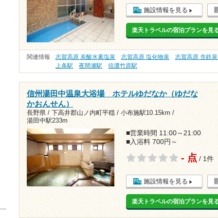
施設情報を見る
楽天トラベルの宿泊プランを見
関連情報
志賀高原 炭酸水素塩泉
志賀高原 塩化物泉
志賀高原 含鉄
上条駅
夜間瀬駅
信濃竹原駅
信州湯田中温泉大浴場 ホテルゆだなか（ゆだな
かおんせん）
長野県 / 下高井郡山ノ内町平穏 /
小布施駅10.15km
/
湯田中駅233m
■営業時間 11:00～21:00
■入浴料 700円～
- 点
/ 1件
施設情報を見る
楽天トラベルの宿泊プランを見