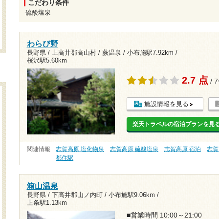
こだわり条件
硫酸塩泉
わらび野
長野県 / 上高井郡高山村 / 蕨温泉 /
小布施駅7.92km
/
桜沢駅5.60km
2.7 点
/ 
施設情報を見る
楽天トラベルの宿泊プランを見
関連情報
志賀高原 塩化物泉
志賀高原 硫酸塩泉
志賀高原 宿泊
志賀
都住駅
箱山温泉
長野県 / 下高井郡山ノ内町 /
小布施駅9.06km
/
上条駅1.13km
■営業時間 10:00～21:00