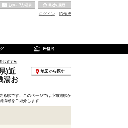
お気に入りの温泉
最近の履歴
ログイン
ID作成
グ
岩盤浴
湯おすすめ
県)近
地図から探す
銭湯お
走る駅です。このページでは小布施駅か
湯情報をご紹介します。