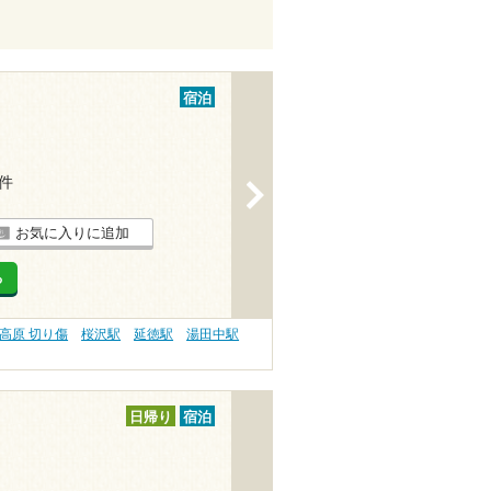
宿泊
7件
>
お気に入りに追加
る
高原 切り傷
桜沢駅
延徳駅
湯田中駅
日帰り
宿泊