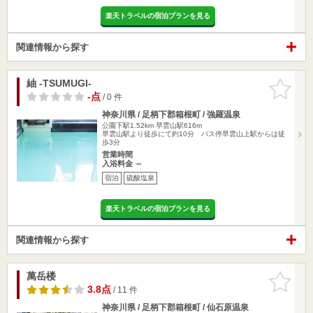
楽天トラベルの宿泊プランを見る
関連情報から探す
紬 -TSUMUGI-
お気に入
りに追加
-点
/ 0 件
神奈川県 / 足柄下郡箱根町 / 強羅温泉
公園下駅1.52km
早雲山駅616m
早雲山駅より徒歩にて約10分 バス停早雲山上駅からは徒
歩3分
営業時間
入浴料金 ～
宿泊
硫酸塩泉
楽天トラベルの宿泊プランを見る
関連情報から探す
萬岳楼
お気に入
りに追加
3.8点
/ 11 件
神奈川県 / 足柄下郡箱根町 / 仙石原温泉