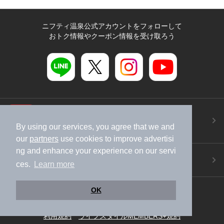
ニフティ温泉公式アカウントをフォローして
おトク情報やクーポン情報を受け取ろう
ニフティ温泉アプリ
地図から温泉検索！お得な限定クーポンも！
By using our services, you agree that we and
今すぐダウンロード！
our
partners
use cookies to improve advertisi
ng and enhance your experience on our servi
ご意見ご要望 ・お問い合わせ
ces.
Learn more
施設データの新規追加や修正依頼もこちらから
スマートフォン
/
PC
OK
加盟店募集（資料請求）
広告出稿のご案内
利用規約
ライフスタイルMEMBERS+規約