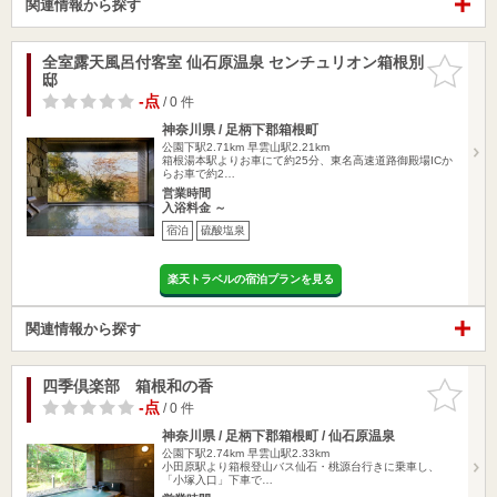
関連情報から探す
全室露天風呂付客室 仙石原温泉 センチュリオン箱根別
お気に入
邸
りに追加
-点
/ 0 件
神奈川県 / 足柄下郡箱根町
公園下駅2.71km
早雲山駅2.21km
箱根湯本駅よりお車にて約25分、東名高速道路御殿場ICか
らお車で約2…
営業時間
入浴料金 ～
宿泊
硫酸塩泉
楽天トラベルの宿泊プランを見る
関連情報から探す
四季倶楽部 箱根和の香
お気に入
りに追加
-点
/ 0 件
神奈川県 / 足柄下郡箱根町 / 仙石原温泉
公園下駅2.74km
早雲山駅2.33km
小田原駅より箱根登山バス仙石・桃源台行きに乗車し、
「小塚入口」下車で…