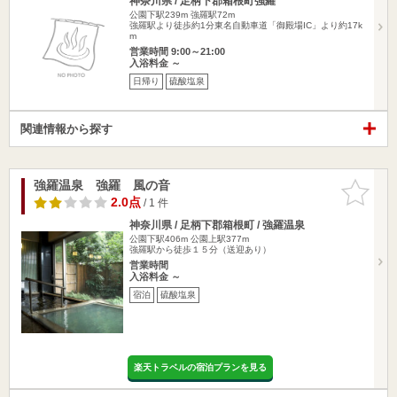
神奈川県 / 足柄下郡箱根町強羅
公園下駅239m
強羅駅72m
強羅駅より徒歩約1分東名自動車道「御殿場IC」より約17k
m
営業時間 9:00～21:00
入浴料金 ～
日帰り
硫酸塩泉
関連情報から探す
強羅温泉 強羅 風の音
お気に入
りに追加
2.0点
/ 1 件
神奈川県 / 足柄下郡箱根町 / 強羅温泉
公園下駅406m
公園上駅377m
強羅駅から徒歩１５分（送迎あり）
営業時間
入浴料金 ～
宿泊
硫酸塩泉
楽天トラベルの宿泊プランを見る