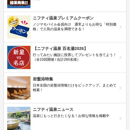
ニフティ温泉プレミアムクーポン
ノジマモバイル会員向け 通常よりもお得な「特別価
格」で人気の温泉を満喫できる！
【ニフティ温泉 百名湯2026】
行ってみたい施設に投票してプレゼントを当てよう！
（全10回開催 / 合計260名様）
岩盤浴特集
日本全国の岩盤浴情報だけをピックアップ。まとめて
検索！
ニフティ温泉ニュース
温泉にもっと行きたくなる！お得な情報を掲載中