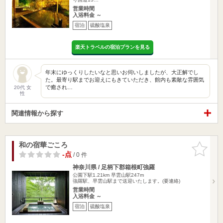
営業時間
入浴料金 ～
宿泊
硫酸塩泉
楽天トラベルの宿泊プランを見る
年末にゆっくりしたいなと思いお伺いしましたが、大正解でし
た。最寄り駅までお迎えにもきていただき、館内も素敵な雰囲気
で癒され…
20代 女
性
関連情報から探す
和の宿華ごころ
お気に入
りに追加
-点
/ 0 件
神奈川県 / 足柄下郡箱根町強羅
公園下駅1.21km
早雲山駅247m
強羅駅、早雲山駅まで送迎いたします。(要連絡)
営業時間
入浴料金 ～
宿泊
硫酸塩泉