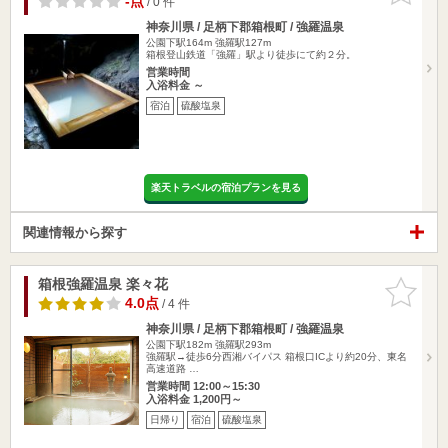
-点
/ 0 件
神奈川県 / 足柄下郡箱根町 / 強羅温泉
公園下駅164m
強羅駅127m
箱根登山鉄道「強羅」駅より徒歩にて約２分。
営業時間
入浴料金 ～
宿泊
硫酸塩泉
楽天トラベルの宿泊プランを見る
関連情報から探す
箱根強羅温泉 楽々花
お気に入
りに追加
4.0点
/ 4 件
神奈川県 / 足柄下郡箱根町 / 強羅温泉
公園下駅182m
強羅駅293m
強羅駅→徒歩6分西湘バイパス 箱根口ICより約20分、東名
高速道路 …
営業時間 12:00～15:30
入浴料金 1,200円～
日帰り
宿泊
硫酸塩泉