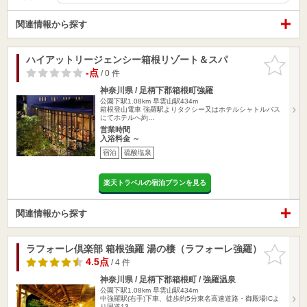
関連情報から探す
ハイアットリージェンシー箱根リゾート＆スパ
お気に入
りに追加
-点
/ 0 件
神奈川県 / 足柄下郡箱根町強羅
公園下駅1.08km
早雲山駅434m
箱根登山電車 強羅駅よりタクシー又はホテルシャトルバス
にてホテルへ約…
営業時間
入浴料金 ～
宿泊
硫酸塩泉
楽天トラベルの宿泊プランを見る
関連情報から探す
ラフォーレ倶楽部 箱根強羅 湯の棲（ラフォーレ強羅）
お気に入
りに追加
4.5点
/ 4 件
神奈川県 / 足柄下郡箱根町 / 強羅温泉
公園下駅1.08km
早雲山駅434m
中強羅駅(右手)下車、徒歩約5分東名高速道路・御殿場ICよ
り国道13…