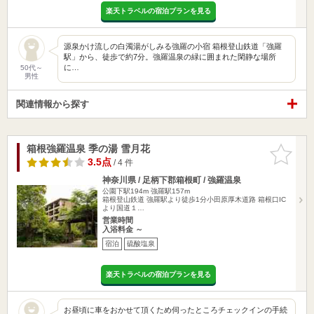
楽天トラベルの宿泊プランを見る
源泉かけ流しの白濁湯がしみる強羅の小宿 箱根登山鉄道「強羅
駅」から、徒歩で約7分。強羅温泉の緑に囲まれた閑静な場所
に…
50代～
男性
関連情報から探す
箱根強羅温泉 季の湯 雪月花
お気に入
りに追加
3.5点
/ 4 件
神奈川県 / 足柄下郡箱根町 / 強羅温泉
公園下駅194m
強羅駅157m
箱根登山鉄道 強羅駅より徒歩1分小田原厚木道路 箱根口IC
より国道１…
営業時間
入浴料金 ～
宿泊
硫酸塩泉
楽天トラベルの宿泊プランを見る
お昼頃に車をおかせて頂くため伺ったところチェックインの手続