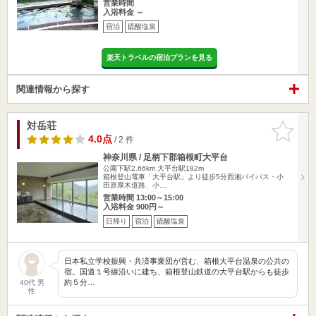
営業時間
入浴料金 ～
宿泊
硫酸塩泉
楽天トラベルの宿泊プランを見る
関連情報から探す
対岳荘
お気に入
りに追加
4.0点
/ 2 件
神奈川県 / 足柄下郡箱根町大平台
公園下駅2.66km
大平台駅182m
箱根登山電車「大平台駅」より徒歩5分西湘バイパス・小
田原厚木道路、小…
営業時間 13:00～15:00
入浴料金 900円～
日帰り
宿泊
硫酸塩泉
日本私立学校振興・共済事業団が営む、箱根大平台温泉の公共の
宿。国道１号線沿いに建ち、箱根登山鉄道の大平台駅からも徒歩
約５分…
40代 男
性