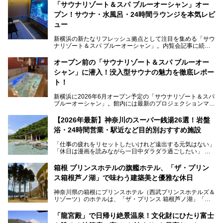
「サウナリゾート＆スパ ブルーオーシャン」オー
プン！サウナ・水風呂・24時間ラウンジを本気レビ
ュー
新横浜の新たなリフレッシュ拠点として注目を集める「サウ
ナリゾート＆スパ ブルーオーシャン」。内覧会記事に続
き、今回は実際に体験してみたリアルな様子をレポートしま
す。サウナや水風呂の気持ちよさはもちろん、リラックスス
オープン前の「サウナリゾート＆スパ ブルーオー
ペースの過ごしやすさまで徹底チェック。新横浜エリアで日
シャン」に潜入！没入型サウナの魅力を徹底レポー
常の疲れをリセットしたい人、ライブやスポーツ観戦遠征組
は必見です。
ト！
新横浜に2026年6月オープン予定の「サウナリゾート＆スパ
ブルーオーシャン」。館内には最新のプロジェクションマッ
ピングが多用され、まるで世界を旅しているかのような圧倒
的な“没入感（イマーシブ）”を体験できます。
【2026年最新】神奈川のスーパー銭湯26選！岩盤
浴・24時間営業・駅近など目的別おすすめ施設
「仕事の疲れをリセットしたいけれど遠出する元気はない」
今回は、そんな大注目の施設に一足先にお邪魔し、その全貌
「休日は漫画を読みながら一日中ダラダラ過ごしたい」
を見学させていただきました！
「子ども連れでも気兼ねなく、家事を忘れてリフレッシュし
たい」
サウナ室の中に咲き誇る桜、魚たちが泳ぐ水風呂、そしてバ
箱根 プリンスホテルの旗艦ホテル、「ザ・プリン
リのビーチを思わせる休憩スペース…。驚きの連続だった館
ス箱根芦ノ湖」で味わう建築美と優雅な休日
そんな「癒やされたい」という願いを叶えてくれるのが、神
内の様子をレポートします！
奈川県のスーパー銭湯。
神奈川県の箱根にプリンスホテル（西武プリンスホテルズ＆
神奈川県には、サウナや岩盤浴、一日中遊べるエンタメ施設
リゾーツ）のホテルは、「ザ・プリンス 箱根芦ノ湖」「芦
など、“非日常”を味わえるスーパー銭湯が数多く揃っていま
ノ湖畔 蛸川温泉 龍宮殿」「箱根湯の花プリンスホテル」
す。しかし、選択肢が多いからこそ「どの施設か迷ってしま
「箱根仙石原プリンスホテル」と4軒あり、今回ご紹介する
う」という人も多いはず。
「龍宮殿」で日帰り絶景温泉！文化財にひたり富士
「ザ・プリンス 箱根芦ノ湖」は、その中でもフラッグシッ