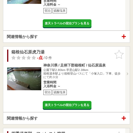
営業時間
入浴料金 ～
宿泊
硫酸塩泉
楽天トラベルの宿泊プランを見る
関連情報から探す
箱根仙石原虎乃湯
お気に入
りに追加
-点
/ 0 件
神奈川県 / 足柄下郡箱根町 / 仙石原温泉
公園下駅2.80km
早雲山駅2.38km
箱根湯本駅より箱根登山バスにて「小塚入口」下車、徒歩
にて約３分
営業時間
入浴料金 ～
宿泊
硫酸塩泉
楽天トラベルの宿泊プランを見る
関連情報から探す