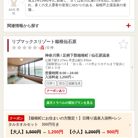
寛文2年(1662年)に創業し、古くは歌川広重の浮世絵にも描か
れ、多くの文人墨客や皇室にゆかりのある、箱根芦之湯温泉の老
舗…
40代 男
性
関連情報から探す
リブマックスリゾート箱根仙石原
お気に入
りに追加
-点
/ 0 件
神奈川県 / 足柄下郡箱根町 / 仙石原温泉
公園下駅3.27km
早雲山駅2.65km
【箱根登山バス】「台ヶ岳」バス停よりホテルまで徒歩に
て約１０分
営業時間 8:00～24:00
入浴料金 1,200円～
日帰り
宿泊
硫酸塩泉
クーポンあり
楽天トラベルの宿泊プランを見る
【箱根町にお住まいの方限定！】日帰り温泉入浴料+レン
クーポン
タルタオルセット 300円引き
【大人】
1,500円
→
1,200円
【小人】
1,200円
→
900円