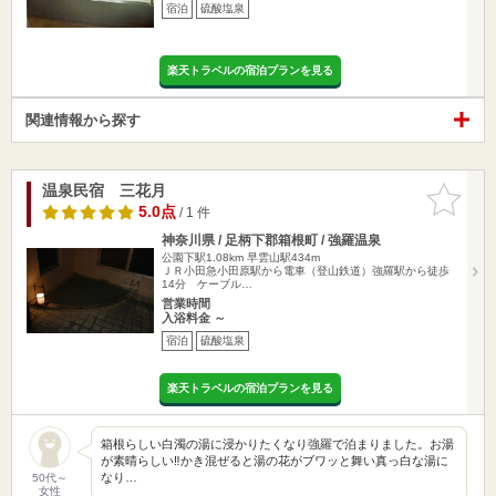
宿泊
硫酸塩泉
楽天トラベルの宿泊プランを見る
関連情報から探す
温泉民宿 三花月
お気に入
りに追加
5.0点
/ 1 件
神奈川県 / 足柄下郡箱根町 / 強羅温泉
公園下駅1.08km
早雲山駅434m
ＪＲ小田急小田原駅から電車（登山鉄道）強羅駅から徒歩
14分 ケーブル…
営業時間
入浴料金 ～
宿泊
硫酸塩泉
楽天トラベルの宿泊プランを見る
箱根らしい白濁の湯に浸かりたくなり強羅で泊まりました。お湯
が素晴らしい‼︎かき混ぜると湯の花がブワッと舞い真っ白な湯に
なり…
50代～
女性