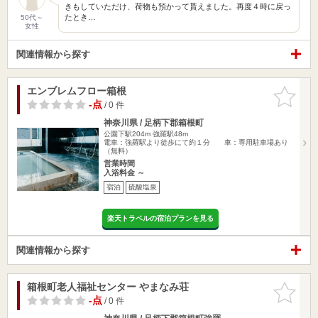
きもしていただけ、荷物も預かって貰えました。再度４時に戻っ
たとき…
50代～
女性
関連情報から探す
エンブレムフロー箱根
お気に入
りに追加
-点
/ 0 件
神奈川県 / 足柄下郡箱根町
公園下駅204m
強羅駅48m
電車：強羅駅より徒歩にて約１分 車：専用駐車場あり
（無料）
営業時間
入浴料金 ～
宿泊
硫酸塩泉
楽天トラベルの宿泊プランを見る
関連情報から探す
箱根町老人福祉センター やまなみ荘
お気に入
りに追加
-点
/ 0 件