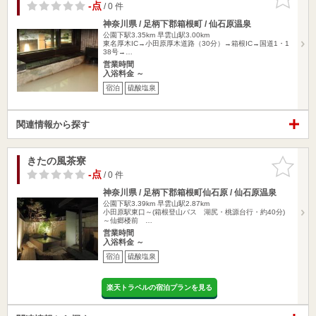
りに追加
-点
/ 0 件
神奈川県 / 足柄下郡箱根町 / 仙石原温泉
公園下駅3.35km
早雲山駅3.00km
東名厚木IC→小田原厚木道路（30分）→箱根IC→国道1・1
38号→…
営業時間
入浴料金 ～
宿泊
硫酸塩泉
関連情報から探す
きたの風茶寮
お気に入
りに追加
-点
/ 0 件
神奈川県 / 足柄下郡箱根町仙石原 / 仙石原温泉
公園下駅3.39km
早雲山駅2.87km
小田原駅東口～(箱根登山バス 湖尻・桃源台行・約40分)
～仙郷楼前 …
営業時間
入浴料金 ～
宿泊
硫酸塩泉
楽天トラベルの宿泊プランを見る