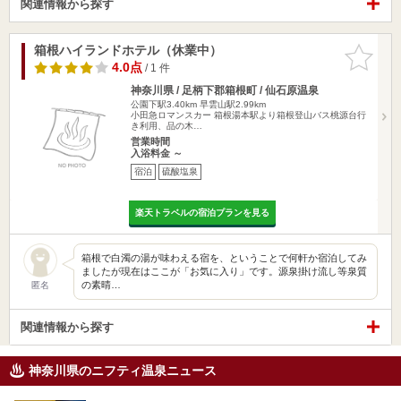
関連情報から探す
箱根ハイランドホテル（休業中）
お気に入
りに追加
4.0点
/ 1 件
神奈川県 / 足柄下郡箱根町 / 仙石原温泉
公園下駅3.40km
早雲山駅2.99km
小田急ロマンスカー 箱根湯本駅より箱根登山バス桃源台行
き利用、品の木…
営業時間
入浴料金 ～
宿泊
硫酸塩泉
楽天トラベルの宿泊プランを見る
箱根で白濁の湯が味わえる宿を、ということで何軒か宿泊してみ
ましたが現在はここが「お気に入り」です。源泉掛け流し等泉質
の素晴…
匿名
関連情報から探す
神奈川県のニフティ温泉ニュース