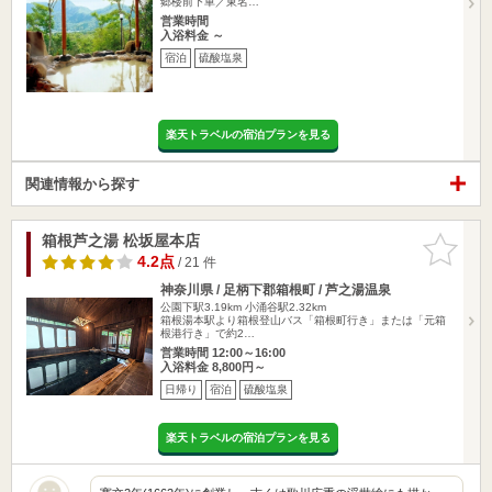
郷楼前下車／東名…
営業時間
入浴料金 ～
宿泊
硫酸塩泉
楽天トラベルの宿泊プランを見る
関連情報から探す
箱根芦之湯 松坂屋本店
お気に入
りに追加
4.2点
/ 21 件
神奈川県 / 足柄下郡箱根町 / 芦之湯温泉
公園下駅3.19km
小涌谷駅2.32km
箱根湯本駅より箱根登山バス「箱根町行き」または「元箱
根港行き」で約2…
営業時間 12:00～16:00
入浴料金 8,800円～
日帰り
宿泊
硫酸塩泉
楽天トラベルの宿泊プランを見る