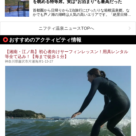
を眺める特等席。実は“お泊まり”も最高だった
プ（旗艦）に位置づけられる特別なホテルです。
そこで今回は、神奈川県内の人気施設26選を「安さ」「岩
盤浴・漫画の充実度」「景色の良さ」「高級感」「深夜営
首都圏から日帰りから1泊旅行にぴったりな箱根温泉郷。な
昭和の日本を代表する建築家の一人、村野藤吾が芦ノ湖の畔
業」「駅近」など、目的別に厳選して紹介します。
かでも芦ノ湖の湖畔は人気の高いエリアです。「絶景日帰り
に建てた桃源郷のようなホテルがここ。自家源泉の温泉や、
今の気分にぴったりの施設を見つけて、最高のリフレッシュ
温泉 龍宮殿本館」は、露天風呂から芦ノ湖と富士山の両方
こだわりぬいた食もあわせて、このホテルの魅力をレポート
時間を過ごす参考にしていただけますと幸いです。
が楽しめるまさに眺望自慢の日帰り温泉。
します。
ニフティ温泉ニュースTOPへ
そしてここは全24室の「箱根 芦ノ湖畔蛸川温泉 龍宮殿」と
───
して宿泊もできます。宿泊者は「龍宮殿本館」の営業時間に
提供元：株式会社西武・プリンスホテルズワールドワイド
おすすめのアクティビティ情報
加えて、朝6時からの宿泊者専用時間帯にも「龍宮殿本館」
【PR】
のお風呂が利用できます。
この記事はザ・プリンス 箱根芦ノ湖のPR記事です。
【湘南・江ノ島】初心者向けサーフィンレッスン！用具レンタル
今回は日帰り温泉としての「絶景日帰り温泉 龍宮殿本館
等全て込み！【海まで徒歩１分】
（以下、龍宮殿本館）」と、旅館としての「箱根 芦ノ湖畔
蛸川温泉 龍宮殿（以下、龍宮殿）」の両方の魅力をたっぷ
神奈川県藤沢市片瀬海岸1-13-27
りお伝えします！
ここは箱根神社、九頭龍神社、白龍神社、箱根元宮と箱根の
4つの神社に囲まれたパワースポットです。
───
提供元：株式会社西武・プリンスホテルズワールドワイド
【PR】
この記事は箱根 芦ノ湖畔蛸川温泉 龍宮殿のPR記事です。