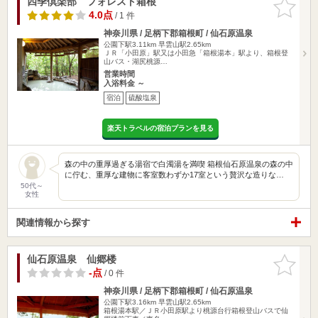
四季倶楽部 フォレスト箱根
お気に入
りに追加
4.0点
/ 1 件
神奈川県 / 足柄下郡箱根町 / 仙石原温泉
公園下駅3.11km
早雲山駅2.65km
ＪＲ「小田原」駅又は小田急「箱根湯本」駅より、箱根登
山バス・湖尻桃源…
営業時間
入浴料金 ～
宿泊
硫酸塩泉
楽天トラベルの宿泊プランを見る
森の中の重厚過ぎる湯宿で白濁湯を満喫 箱根仙石原温泉の森の中
に佇む、重厚な建物に客室数わずか17室という贅沢な造りな…
50代～
女性
関連情報から探す
仙石原温泉 仙郷楼
お気に入
りに追加
-点
/ 0 件
神奈川県 / 足柄下郡箱根町 / 仙石原温泉
公園下駅3.16km
早雲山駅2.65km
箱根湯本駅／ＪＲ小田原駅より桃源台行箱根登山バスで仙