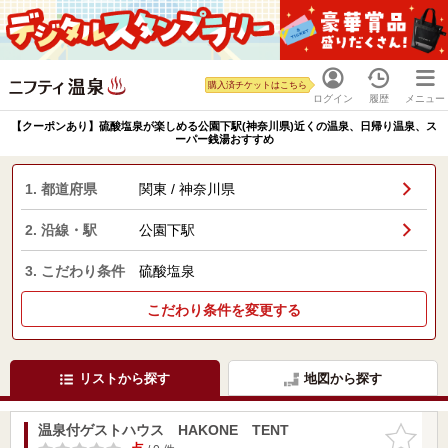
購入済チケットはこちら
ログイン
履歴
メニュー
【クーポンあり】硫酸塩泉が楽しめる公園下駅(神奈川県)近くの温泉、日帰り温泉、ス
ーパー銭湯おすすめ
1. 都道府県
関東 / 神奈川県
2. 沿線・駅
公園下駅
3. こだわり条件
硫酸塩泉
こだわり条件を変更する
リストから探す
地図から探す
温泉付ゲストハウス HAKONE TENT
お気に入
りに追加