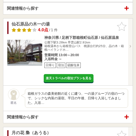
関連情報から探す
仙石原品の木一の湯
お気に入
りに追加
4.0点
/ 1 件
神奈川県 / 足柄下郡箱根町仙石原 / 仙石原温泉
公園下駅3.28km
早雲山駅2.91km
箱根湯本から箱根登山バス 桃源台行約25分、品の木・箱
根ハイランドホ…
営業時間 13:00～20:00
入浴料金 ～
日帰り
宿泊
硫酸塩泉
楽天トラベルの宿泊プランを見る
箱根ガラスの森美術館の近くに建つ、一の湯グループの宿の一つ
で、シックな内装の湯宿。平日の午後、日帰り入浴してみまし
た。入浴…
匿名
関連情報から探す
月の花 梟（あうる）
お気に入