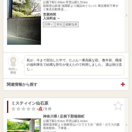
公園下駅2.46km
早雲山駅1.51km
箱根登山鉄道 強羅駅より施設めぐりバス 萬岳楼前下車す
ぐ東名自動車道…
営業時間
入浴料金 ～
日帰り
宿泊
硫酸塩泉
私が、今まで宿泊した中で、たぶん一番高級な宿。 数年前、職場
の福利厚生で結構な割引が使えたので利用しました。 湯は掛け流
し…
50代～
男性
関連情報から探す
ミスティイン仙石原
お気に入
りに追加
-点
/ 0 件
神奈川県 / 足柄下郡箱根町
公園下駅2.61km
早雲山駅2.41km
箱根湯本駅より箱根登山バスで２５分「俵石・ガラスの森
美術館前」下車後…