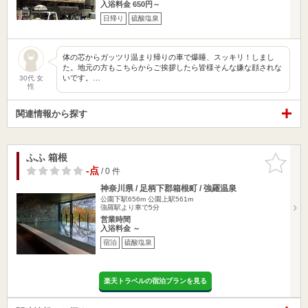
入浴料金 650円～
日帰り
硫酸塩泉
体の芯からガッツリ温まり帰りの車で爆睡、スッキリ！しまし
た。地元の方もこちらからご挨拶したら皆様そんな嫌な顔されな
いです。…
30代 女
性
関連情報から探す
ふふ 箱根
お気に入
りに追加
-点
/ 0 件
神奈川県 / 足柄下郡箱根町 / 強羅温泉
公園下駅656m
公園上駅561m
強羅駅より車で5分
営業時間
入浴料金 ～
宿泊
硫酸塩泉
楽天トラベルの宿泊プランを見る