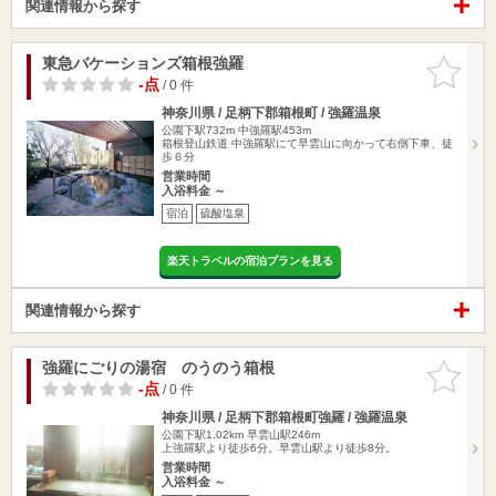
関連情報から探す
東急バケーションズ箱根強羅
お気に入
りに追加
-点
/ 0 件
神奈川県 / 足柄下郡箱根町 / 強羅温泉
公園下駅732m
中強羅駅453m
箱根登山鉄道 中強羅駅にて早雲山に向かって右側下車、徒
歩６分
営業時間
入浴料金 ～
宿泊
硫酸塩泉
楽天トラベルの宿泊プランを見る
関連情報から探す
強羅にごりの湯宿 のうのう箱根
お気に入
りに追加
-点
/ 0 件
神奈川県 / 足柄下郡箱根町強羅 / 強羅温泉
公園下駅1.02km
早雲山駅246m
上強羅駅より徒歩6分。早雲山駅より徒歩8分。
営業時間
入浴料金 ～