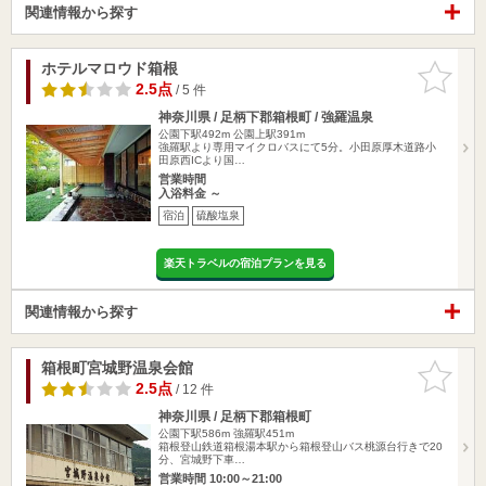
関連情報から探す
ホテルマロウド箱根
お気に入
りに追加
2.5点
/ 5 件
神奈川県 / 足柄下郡箱根町 / 強羅温泉
公園下駅492m
公園上駅391m
強羅駅より専用マイクロバスにて5分。小田原厚木道路小
田原西ICより国…
営業時間
入浴料金 ～
宿泊
硫酸塩泉
楽天トラベルの宿泊プランを見る
関連情報から探す
箱根町宮城野温泉会館
お気に入
りに追加
2.5点
/ 12 件
神奈川県 / 足柄下郡箱根町
公園下駅586m
強羅駅451m
箱根登山鉄道箱根湯本駅から箱根登山バス桃源台行きで20
分、宮城野下車…
営業時間 10:00～21:00