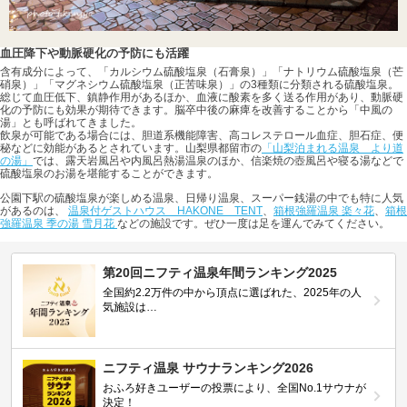
血圧降下や動脈硬化の予防にも活躍
含有成分によって、「カルシウム硫酸塩泉（石膏泉）」「ナトリウム硫酸塩泉（芒
硝泉）」「マグネシウム硫酸塩泉（正苦味泉）」の3種類に分類される硫酸塩泉。
総じて血圧低下、鎮静作用があるほか、血液に酸素を多く送る作用があり、動脈硬
化の予防にも効果が期待できます。脳卒中後の麻痺を改善することから「中風の
湯」とも呼ばれてきました。
飲泉が可能である場合には、胆道系機能障害、高コレステロール血症、胆石症、便
秘などに効能があるとされています。山梨県都留市の
「山梨泊まれる温泉 より道
の湯」
では、露天岩風呂や内風呂熱湯温泉のほか、信楽焼の壺風呂や寝る湯などで
硫酸塩泉のお湯を堪能することができます。
公園下駅の硫酸塩泉が楽しめる温泉、日帰り温泉、スーパー銭湯の中でも特に人気
があるのは、
温泉付ゲストハウス HAKONE TENT
、
箱根強羅温泉 楽々花
、
箱根
強羅温泉 季の湯 雪月花
などの施設です。ぜひ一度は足を運んでみてください。
第20回ニフティ温泉年間ランキング2025
全国約2.2万件の中から頂点に選ばれた、2025年の人
気施設は…
ニフティ温泉 サウナランキング2026
おふろ好きユーザーの投票により、全国No.1サウナが
決定！