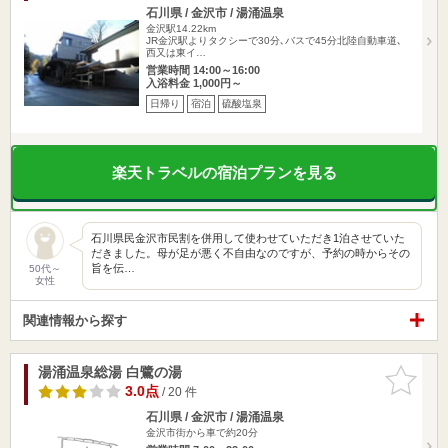
石川県 / 金沢市 / 湯涌温泉
金沢駅14.22km
JR金沢駅よりタクシーで30分､バスで45分北陸自動車道､
西又は東イ…
営業時間 14:00～16:00
入浴料金 1,000円～
日帰り
宿泊
硫酸塩泉
楽天トラベルの宿泊プランを見る
石川県民金沢市民割を併用して使わせていただき1泊させていた
だきました。母が足が悪く不自由なのですが、予約の時からその
旨を伝…
50代～
女性
関連情報から探す
湯涌温泉総湯 白鷺の湯
お気に入
りに追加
3.0点
/ 20 件
石川県 / 金沢市 / 湯涌温泉
金沢市街から車で約20分