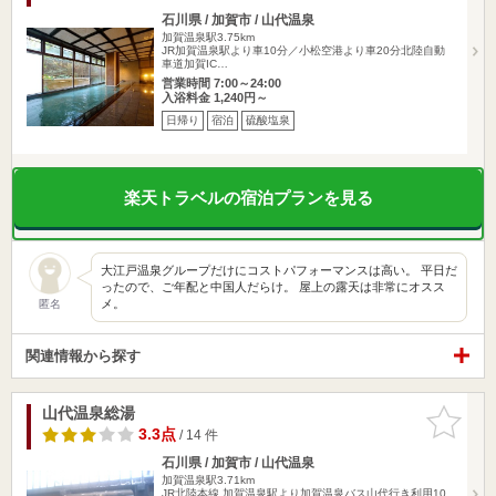
石川県 / 加賀市 / 山代温泉
加賀温泉駅3.75km
JR加賀温泉駅より車10分／小松空港より車20分北陸自動
車道加賀IC…
営業時間 7:00～24:00
入浴料金 1,240円～
日帰り
宿泊
硫酸塩泉
楽天トラベルの宿泊プランを見る
大江戸温泉グループだけにコストパフォーマンスは高い。 平日だ
ったので、ご年配と中国人だらけ。 屋上の露天は非常にオスス
メ。
匿名
関連情報から探す
山代温泉総湯
お気に入
りに追加
3.3点
/ 14 件
石川県 / 加賀市 / 山代温泉
加賀温泉駅3.71km
JR北陸本線 加賀温泉駅より加賀温泉バス山代行き利用10