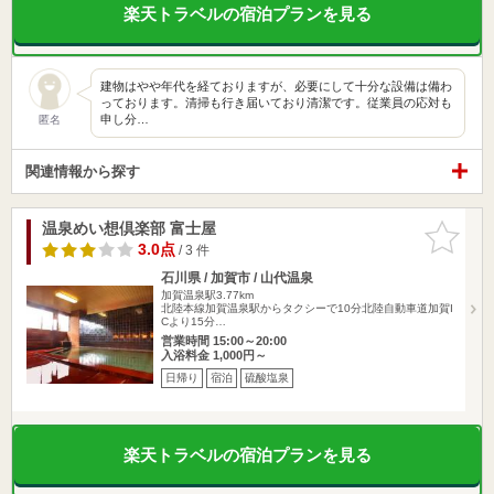
楽天トラベルの宿泊プランを見る
建物はやや年代を経ておりますが、必要にして十分な設備は備わ
っております。清掃も行き届いており清潔です。従業員の応対も
申し分…
匿名
関連情報から探す
温泉めい想倶楽部 富士屋
お気に入
りに追加
3.0点
/ 3 件
石川県 / 加賀市 / 山代温泉
加賀温泉駅3.77km
北陸本線加賀温泉駅からタクシーで10分北陸自動車道加賀I
Cより15分…
営業時間 15:00～20:00
入浴料金 1,000円～
日帰り
宿泊
硫酸塩泉
楽天トラベルの宿泊プランを見る