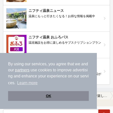
ニフティ温泉ニュース
温泉にもっと行きたくなる！お得な情報を掲載中
ニフティ温泉 おふろパス
温浴施設をお得に楽しめるサブスクリプションプラン
【ニフティライフスタイル株主優待のご案
By using our services, you agree that we and
内】
our
partners
use cookies to improve advertisi
株主優待制度で人気の温浴施設に行こう！対象施設が
ng and enhance your experience on our servi
拡充されました！
ces.
Learn more
OK
TOP
北陸・甲信越
石川県
能美郡川北町
硫酸塩泉が楽しめる能美郡川北町の温泉、日帰り温泉、スーパー銭湯おすすめ
温浴施設を探す