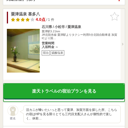
粟津温泉 喜多八
お気に入
りに追加
4.0点
/ 1 件
石川県 / 小松市 / 粟津温泉
粟津駅3.21km
JR北陸本線 粟津駅よりタクシー利用5分北陸自動車道 加賀
ICより国…
営業時間
入浴料金 ～
宿泊
硫酸塩泉
楽天トラベルの宿泊プランを見る
活カニが喰いたいっと思って粟津、加賀方面を探した所、こちら
の宿はHPを見る限りとても三代目支配人さんが個性的で楽し
く、休前…
匿名