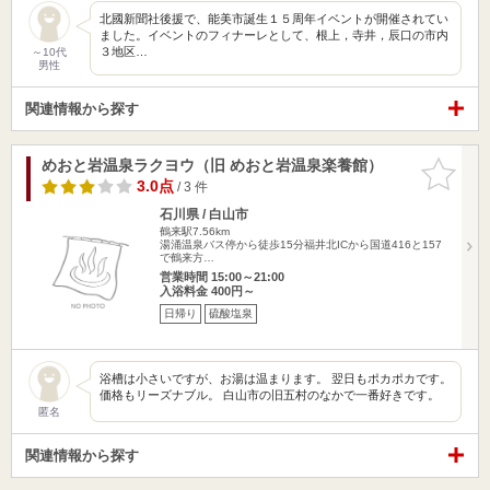
北國新聞社後援で、能美市誕生１５周年イベントが開催されてい
ました。イベントのフィナーレとして、根上，寺井，辰口の市内
３地区…
～10代
男性
関連情報から探す
めおと岩温泉ラクヨウ（旧 めおと岩温泉楽養館）
お気に入
りに追加
3.0点
/ 3 件
石川県 / 白山市
鶴来駅7.56km
湯涌温泉バス停から徒歩15分福井北ICから国道416と157
で鶴来方…
営業時間 15:00～21:00
入浴料金 400円～
日帰り
硫酸塩泉
浴槽は小さいですが、お湯は温まります。 翌日もポカポカです。
価格もリーズナブル。 白山市の旧五村のなかで一番好きです。
匿名
関連情報から探す