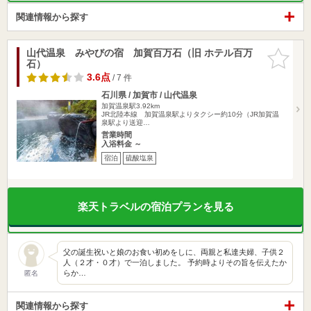
関連情報から探す
山代温泉 みやびの宿 加賀百万石（旧 ホテル百万
お気に入
石）
りに追加
3.6点
/ 7 件
石川県 / 加賀市 / 山代温泉
加賀温泉駅3.92km
JR北陸本線 加賀温泉駅よりタクシー約10分（JR加賀温
泉駅より送迎…
営業時間
入浴料金 ～
宿泊
硫酸塩泉
楽天トラベルの宿泊プランを見る
父の誕生祝いと娘のお食い初めをしに、両親と私達夫婦、子供２
人（２才・０才）で一泊しました。 予約時よりその旨を伝えたか
らか…
匿名
関連情報から探す