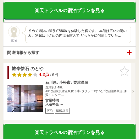
楽天トラベルの宿泊プランを見る
初めて湯快の温泉♪\7800♪を体験した宿です。 本館は広い内湯の
み、別館は小さめの内湯＆露天で どちらかに宿泊していた…
匿名
関連情報から探す
旅亭懐石 のとや
お気に入
りに追加
4.2点
/ 6 件
石川県 / 小松市 / 粟津温泉
粟津駅3.49km
JR北陸線加賀温泉駅下車､タクシー約15分北陸自動車道､加
賀インター…
営業時間
入浴料金 ～
宿泊
硫酸塩泉
楽天トラベルの宿泊プランを見る