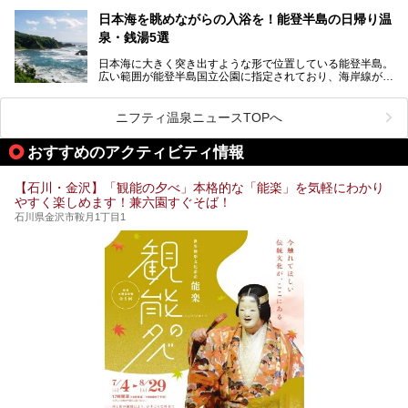
加賀温泉郷フェス2017についてまとめます！
今回はそんなサウナによく行く人もこれから楽しむ人も格安
日本海を眺めながらの入浴を！能登半島の日帰り温
で楽しめるサウナを紹介します。
泉・銭湯5選
街中でアクセス抜群のところや、温泉とともに楽しめる施設
日本海に大きく突き出すような形で位置している能登半島。
など、種類豊富ですよ。
広い範囲が能登半島国立公園に指定されており、海岸線が作
り出す美しい景観が楽しめる景勝地です。
今回の記事では石川県にある1,000円以下のおすすめサウナ
車で行くのがオススメですが、ドライブの際にぜひ一緒に楽
施設を紹介します。
しんでいただきたいのが温泉です。絶景を眺めながらつかる
ニフティ温泉ニュースTOPへ
温泉は最高ですよ！ 今回はそんな能登の温泉を5つご紹介
します。
おすすめのアクティビティ情報
【石川・金沢】「観能の夕べ」本格的な「能楽」を気軽にわかり
やすく楽しめます！兼六園すぐそば！
石川県金沢市鞍月1丁目1