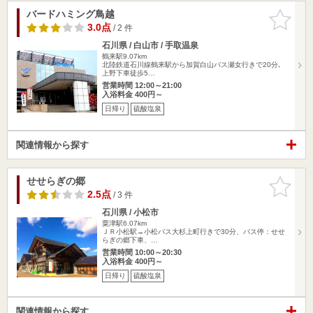
バードハミング鳥越
お気に入
りに追加
3.0点
/ 2 件
石川県 / 白山市 / 手取温泉
鶴来駅9.07km
北陸鉄道石川線鶴来駅から加賀白山バス瀬女行きで20分､
上野下車徒歩5…
営業時間 12:00～21:00
入浴料金 400円～
日帰り
硫酸塩泉
関連情報から探す
せせらぎの郷
お気に入
りに追加
2.5点
/ 3 件
石川県 / 小松市
粟津駅6.07km
ＪＲ小松駅→小松バス大杉上町行きで30分、バス停：せせ
らぎの郷下車、…
営業時間 10:00～20:30
入浴料金 400円～
日帰り
硫酸塩泉
関連情報から探す