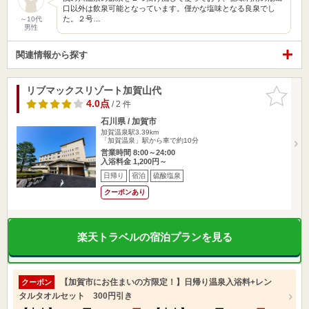
口以外は飲泉可能となっています。僅かな塩味となる良泉でし
た。２号…
～10代
男性
関連情報から探す
リブマックスリゾート加賀山代
お気に入
りに追加
4.0点
/ 2 件
石川県 / 加賀市
加賀温泉駅3.39km
「加賀温泉」駅から車で約10分
営業時間 8:00～24:00
入浴料金 1,200円～
日帰り
宿泊
硫酸塩泉
クーポンあり
楽天トラベルの宿泊プランを見る
【加賀市にお住まいの方限定！】日帰り温泉入浴料+レン
クーポン
タルタオルセット 300円引き