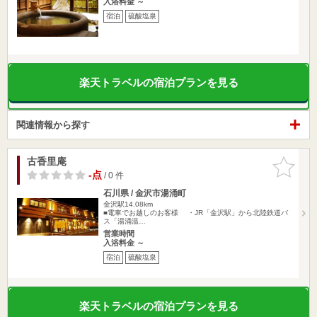
入浴料金 ～
宿泊
硫酸塩泉
楽天トラベルの宿泊プランを見る
関連情報から探す
古香里庵
お気に入
りに追加
-点
/ 0 件
石川県 / 金沢市湯涌町
金沢駅14.08km
■電車でお越しのお客様 ・JR「金沢駅」から北陸鉄道バ
ス「湯涌温…
営業時間
入浴料金 ～
宿泊
硫酸塩泉
楽天トラベルの宿泊プランを見る