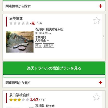
関連情報から探す
旅亭萬葉
お気に入
りに追加
-点
/ 0 件
石川県 / 能美市緑が丘
美川駅6.30km
営業時間
入浴料金 ～
宿泊
硫酸塩泉
楽天トラベルの宿泊プランを見る
関連情報から探す
辰口福祉会館
お気に入
りに追加
3.4点
/ 7 件
石川県 / 能美市