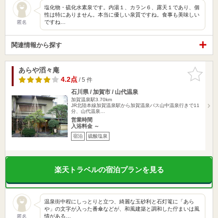
塩化物・硫化水素泉です。内湯１、カラン６、露天１であり、個
性は特にありません。本当に優しい泉質ですね。食事も美味しい
ですね…
匿名
関連情報から探す
あらや滔々庵
お気に入
りに追加
4.2点
/ 5 件
石川県 / 加賀市 / 山代温泉
加賀温泉駅3.70km
JR北陸本線加賀温泉駅から加賀温泉バス山中温泉行きで11
分、山代温泉…
営業時間
入浴料金 ～
宿泊
硫酸塩泉
楽天トラベルの宿泊プランを見る
温泉街中程にしっとりと立つ、綺麗な玉砂利と石灯篭に「あら
や」の文字が入った番傘などが、和風建築と調和した佇まいは風
情がある…
匿名