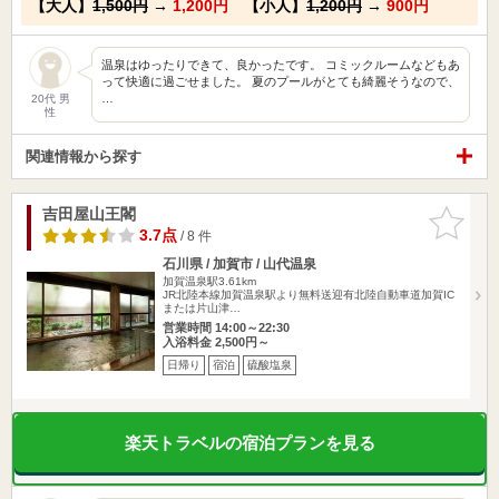
【大人】
1,500円
→
1,200円
【小人】
1,200円
→
900円
温泉はゆったりできて、良かったです。 コミックルームなどもあ
って快適に過ごせました。 夏のプールがとても綺麗そうなので、
…
20代 男
性
関連情報から探す
吉田屋山王閣
お気に入
りに追加
3.7点
/ 8 件
石川県 / 加賀市 / 山代温泉
加賀温泉駅3.61km
JR北陸本線加賀温泉駅より無料送迎有北陸自動車道加賀IC
または片山津…
営業時間 14:00～22:30
入浴料金 2,500円～
日帰り
宿泊
硫酸塩泉
楽天トラベルの宿泊プランを見る