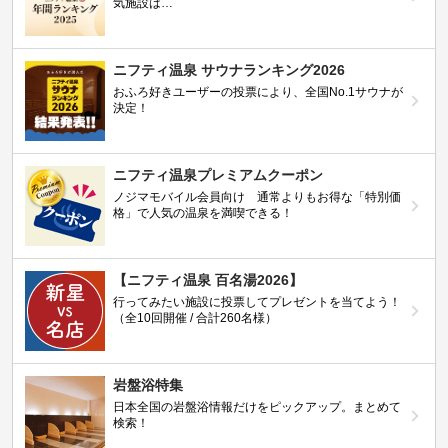
気施設は…
ニフティ温泉 サウナランキング2026
おふろ好きユーザーの投票により、全国No.1サウナが
決定！
ニフティ温泉プレミアムクーポン
ノジマモバイル会員向け 通常よりもお得な「特別価
格」で人気の温泉を満喫できる！
【ニフティ温泉 百名湯2026】
行ってみたい施設に投票してプレゼントを当てよう！
（全10回開催 / 合計260名様）
岩盤浴特集
日本全国の岩盤浴情報だけをピックアップ。まとめて
検索！