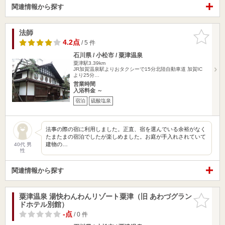
関連情報から探す
法師
お気に入
りに追加
4.2点
/ 5 件
石川県 / 小松市 / 粟津温泉
粟津駅3.39km
JR加賀温泉駅よりおタクシーで15分北陸自動車道 加賀IC
より25分…
営業時間
入浴料金 ～
宿泊
硫酸塩泉
法事の際の宿に利用しました。正直、宿を選んでいる余裕がなく
たまたまの宿泊でしたが楽しめました。お庭が手入れされていて
建物の…
40代 男
性
関連情報から探す
粟津温泉 湯快わんわんリゾート粟津（旧 あわづグラン
お気に入
ドホテル別館）
りに追加
-点
/ 0 件