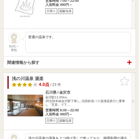
営業時間 7:00～22:00
入浴料金 490円～
日帰り
硫酸塩泉
普通の温泉です。
50代～
男性
関連情報から探す
浅の川温泉 湯楽
お気に入
りに追加
4.0点
/ 23 件
石川県 / 金沢市
金沢駅13.85km
JR北陸本線金沢駅下車し､北陸鉄道バス湯涌温泉行に乗車
し「芝原」で下…
営業時間 8:00～22:00
入浴料金 490円～
日帰り
硫酸塩泉
浅の川温泉の源泉を２つ掛け流しで使っており、循環利用の湯出