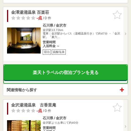
金澤湯涌温泉 百楽荘
お気に入
りに追加
-点
/ 0 件
石川県 / 金沢市
金沢駅13.72km
電車：金沢駅からバス（湯桶温泉行き）で約47分 ・「金沢
駅」「兼六…
営業時間
入浴料金 ～
宿泊
硫酸塩泉
楽天トラベルの宿泊プランを見る
関連情報から探す
金沢湯涌温泉 古香里庵
お気に入
りに追加
-点
/ 0 件
石川県 / 金沢市
金沢駅よりお車にて約40分
営業時間