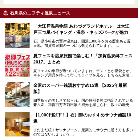
石川県のニフティ温泉ニュース
「大江戸温泉物語 あわづグランドホテル」は大江
戸三つ星バイキング・温泉・キッズパークが魅力
石川県小松市の粟津温泉は、開湯1300年を誇る歴史ある温
泉地。加賀温泉郷の一つにも数えられています。
その粟津温泉に建つ「大江戸温泉物語 あわづグランドホテ
夏フェスを温泉旅館で楽しむ！「加賀温泉郷フェス
ル」（以下、あわづグランドホテル）は客室数97室のホテ
2017」まとめ
ルで、昨年2024年12月に露天風呂を新設。充実したキッズ
パークはファミリー層に大人気を博しています。さらに今年
夏フェスの季節が近づいていますね。テントとか寝袋とか、
2025年7月からは「大江戸三つ星バイキング」がスタート！
キャンプ用品を持って行ってライブを見る、もちろん素晴ら
しい１日になることでしょう。
この話題のホテルを取材してきたのでさっそく紹介します。
金沢のスーパー銭湯おすすめ15選 【2025年最新
いやでもね、暑いし汗や砂埃でドロドロになるしうるさくて
───
版】
夜は寝られないし、若い時はそういうのが良かったんですけ
提供元：大江戸温泉物語ホテルズ＆リゾーツ株式会社【P
どね。かつての千代の富士なみに体力の限界を感じてる昨
R】
四季折々の美しさで知られ、国の特別名勝に指定されている
今、もうちょっと気楽なフェスはないかな、と探してたらあ
この記事は大江戸温泉物語 あわづグランドホテルのPR記事
兼六園。加賀百万石前田家の威光を感じられ、数々の歴史的
りましたよ！
です。
な建造物がある金沢城公園など、名所旧跡が多い金沢エリ
ア。国内でも特に人気の観光地の1つです。北陸新幹線で東
「加賀温泉郷フェス 2017」が石川県・山代温泉の瑠璃光を
【1,000円以下！】石川県のおすすめサウナ施設10
京から約2時間30分と、首都圏からアクセスしやすい立地も
全館貸し切って開催！
選
魅力ですね。
金沢市郊外には湯涌温泉や深谷温泉などの良質な温泉があ
まさかの温泉旅館でフェス！ライブの後は温泉に入って泊ま
まだまだ続くサウナブーム。定期的にサウナに通う方も多い
り、観光に加えて温泉もぜひ楽しみたいところ。金沢エリア
れちゃう！なんということでしょう！！
のではないしょうか？
でおすすめのスーパー銭湯をご紹介します。