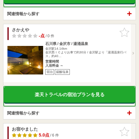
関連情報から探す
さかえや
お気に入
りに追加
-点
/ 0 件
石川県 / 金沢市 / 湯涌温泉
金沢駅14.14km
金沢西ＩＣよりお車で約30分 / 金沢駅より「湯涌温泉行バ
ス」約40…
営業時間
入浴料金 ～
宿泊
硫酸塩泉
楽天トラベルの宿泊プランを見る
関連情報から探す
お宿やました
お気に入
りに追加
5.0点
/ 6 件