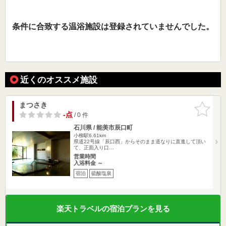
条件に合致する温浴施設は登録されていませんでした。
近くのオススメ施設
まつさき
お気に入
りに追加
-点
/ 0 件
石川県 / 能美市辰口町
小柳駅6.61km
県道22号線「辰口西」からそのまま道なりに直進して頂い
て、正面入り口…
営業時間
入浴料金 ～
宿泊
硫酸塩泉
楽天トラベルの宿泊プランを見る