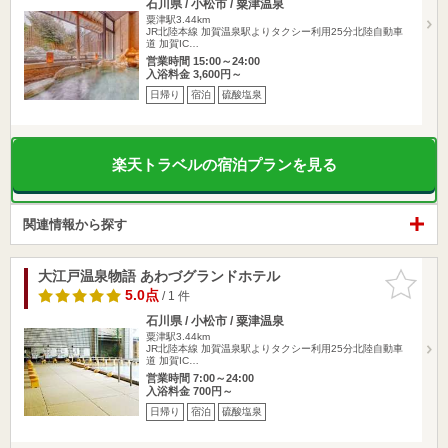
石川県 / 小松市 / 粟津温泉
粟津駅3.44km
JR北陸本線 加賀温泉駅よりタクシー利用25分北陸自動車
道 加賀IC…
営業時間 15:00～24:00
入浴料金 3,600円～
日帰り
宿泊
硫酸塩泉
楽天トラベルの宿泊プランを見る
関連情報から探す
大江戸温泉物語 あわづグランドホテル
お気に入
りに追加
5.0点
/ 1 件
石川県 / 小松市 / 粟津温泉
粟津駅3.44km
JR北陸本線 加賀温泉駅よりタクシー利用25分北陸自動車
道 加賀IC…
営業時間 7:00～24:00
入浴料金 700円～
日帰り
宿泊
硫酸塩泉