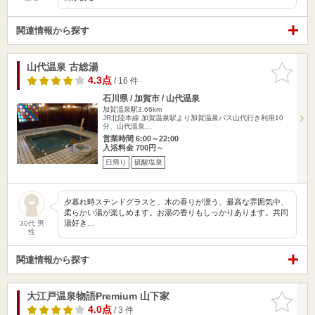
関連情報から探す
山代温泉 古総湯
お気に入
りに追加
4.3点
/ 16 件
石川県 / 加賀市 / 山代温泉
加賀温泉駅3.66km
JR北陸本線 加賀温泉駅より加賀温泉バス山代行き利用10
分、山代温泉…
営業時間 6:00～22:00
入浴料金 700円～
日帰り
硫酸塩泉
夕暮れ時ステンドグラスと、木の香りが漂う、最高な雰囲気中、
柔らかい湯が楽しめます。お湯の香りもしっかりあります。共同
湯好き…
30代 男
性
関連情報から探す
大江戸温泉物語Premium 山下家
お気に入
りに追加
4.0点
/ 3 件