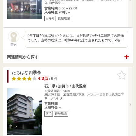
分､山代温泉…
営業時間 6:00～22:00
入浴料金 700円～
日帰り
硫酸塩泉
4年半ほど前に訪れたときには、まだ鉄筋ｺﾝｸﾘｰﾄ二階建ての建物
でした。当時の総湯は、昭和46年に建て直されたもので、2階…
匿名
関連情報から探す
たちばな四季亭
お気に入
りに追加
4.3点
/ 6 件
石川県 / 加賀市 / 山代温泉
加賀温泉駅3.73km
JR北陸本線 加賀温泉駅下車 バス山中温泉行山代西口下
車 歩5分､タ…
営業時間
入浴料金 ～
宿泊
硫酸塩泉