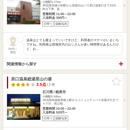
小柳駅6.37km
JR北陸本線小松駅から加賀白山バス辰口温泉行きで33分、
終点下車、徒…
営業時間 11:00～22:00
入浴料金 300円～
日帰り
硫酸塩泉
温泉はとても暖まっていいですけど、利用者のマナーがいまいち
ですね。利用者は団塊世代のおじさんが多い時間帯があるんだけ
ど、お…
50代～
男性
関連情報から探す
辰口温泉総湯里山の湯
お気に入
りに追加
3.5点
/ 2 件
石川県 / 能美市
小柳駅6.48km
JR北陸本線能美根上駅からコミュニティバス先端大行きで
４０分、辰口福…
営業時間 10:00～22:00
入浴料金 520円～
日帰り
硫酸塩泉