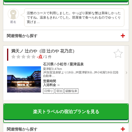
活蟹のコースで利用しました。やっぱり新鮮な蟹は美味しかった
ですね。温泉もきれいでした。部屋食で食べられるのでゆっくり
寛げま…
匿名
関連情報から探す
満天ノ 辻のや（旧 辻のや 花乃庄）
お気に入
りに追加
-点
/ 1 件
石川県 / 小松市 / 粟津温泉
粟津駅3.47km
JR加賀温泉駅より18分､JR粟津駅8分､JR小松駅19分北陸
自動車…
営業時間
入浴料金 ～
日帰り
宿泊
硫酸塩泉
楽天トラベルの宿泊プランを見る
関連情報から探す