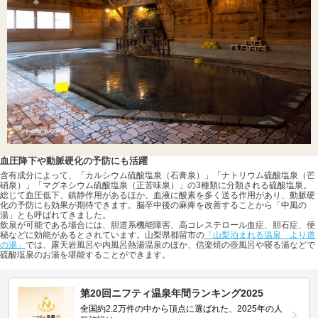
血圧降下や動脈硬化の予防にも活躍
含有成分によって、「カルシウム硫酸塩泉（石膏泉）」「ナトリウム硫酸塩泉（芒
硝泉）」「マグネシウム硫酸塩泉（正苦味泉）」の3種類に分類される硫酸塩泉。
総じて血圧低下、鎮静作用があるほか、血液に酸素を多く送る作用があり、動脈硬
化の予防にも効果が期待できます。脳卒中後の麻痺を改善することから「中風の
湯」とも呼ばれてきました。
飲泉が可能である場合には、胆道系機能障害、高コレステロール血症、胆石症、便
秘などに効能があるとされています。山梨県都留市の
「山梨泊まれる温泉 より道
の湯」
では、露天岩風呂や内風呂熱湯温泉のほか、信楽焼の壺風呂や寝る湯などで
硫酸塩泉のお湯を堪能することができます。
第20回ニフティ温泉年間ランキング2025
全国約2.2万件の中から頂点に選ばれた、2025年の人