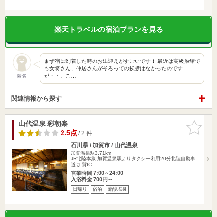
楽天トラベルの宿泊プランを見る
まず宿に到着した時のお出迎えがすごいです！ 最近は高級旅館で
も女将さん、仲居さんがそろっての挨拶はなかったのです
が・・。こ…
匿名
関連情報から探す
山代温泉 彩朝楽
お気に入
りに追加
2.5点
/ 2 件
石川県 / 加賀市 / 山代温泉
加賀温泉駅3.71km
JR北陸本線 加賀温泉駅よりタクシー利用20分北陸自動車
道 加賀IC…
営業時間 7:00～24:00
入浴料金 700円～
日帰り
宿泊
硫酸塩泉