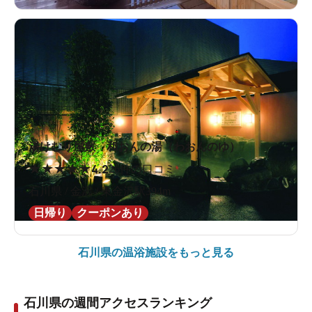
湯けむり屋敷 和おんの湯（わおんのゆ）
★
★
★
★
★
4.2
26件の口コミ
石川県 / 金沢 / 東金沢駅394m
日帰り
クーポンあり
石川県の
温浴施設をもっと見る
石川県の週間アクセスランキング