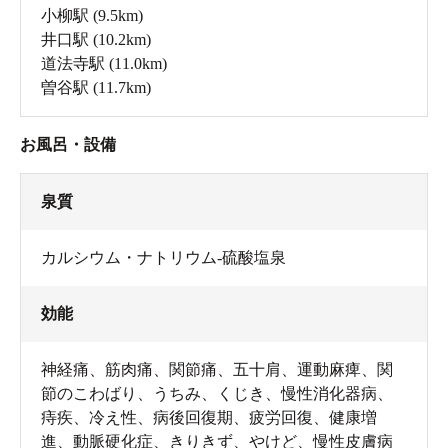
小柳駅
(9.5km)
井口駅
(10.2km)
道法寺駅
(11.0km)
曽谷駅
(11.7km)
お風呂・設備
泉質
カルシウム・ナトリウム-硫酸塩泉
効能
神経痛、筋肉痛、関節痛、五十肩、運動麻痺、関
節のこわばり、うちみ、くじき、慢性消化器病、
痔疾、冷え性、病後回復期、疲労回復、健康増
進、動脈硬化症、きりきず、やけど、慢性皮膚病