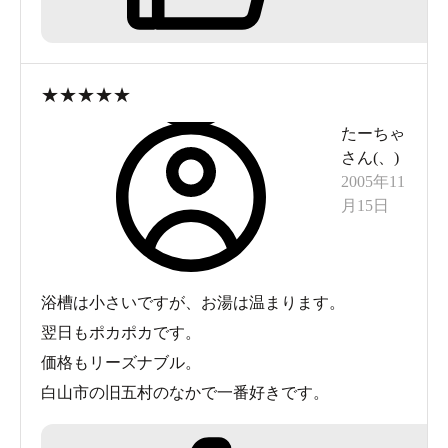
循環だし、
2槽あるうちの片方を加温でもいいから源泉風呂を
設けてほしいところです。
★
★
★
★
★
また訪れる客がとにかく多いのでカランを含め浴
たーちゃ
場が手狭に感じました。
さん(
、
)
行くなら平日昼間くらいしかのんびりできなさそ
2005年11
う、
月15日
「評価」は休日の混み具合も合わせて↑ですが平日
昼間ならもう1点プラスできるかと思います。
また立地上冬の夕方は近隣のスキー帰りの客で駐
浴槽は小さいですが、お湯は温まります。
車場すら入れないこともあります。
翌日もポカポカです。
休憩所は畳敷きでこじんまりしており、トレーニ
価格もリーズナブル。
ング機器も用意されてます。
白山市の旧五村のなかで一番好きです。
(2005.12.25入湯）