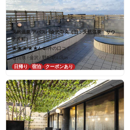
天然温泉 アパスパ金沢中央（旧：天然温泉 サウ
ナ片町）
★
★
★
★
★
4.4
8件の口コミ
石川県 / 金沢 / 野町駅1.0km
日帰り
宿泊
クーポンあり