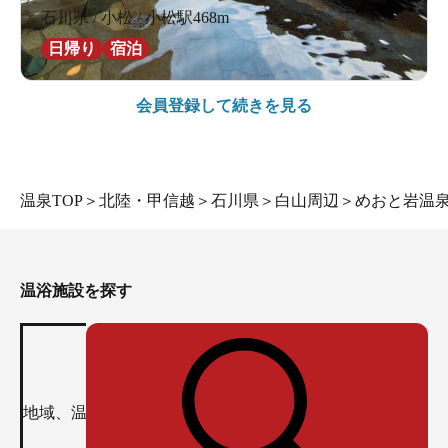
石川県 / 小松 / 小松駅468m
日帰り
宿泊
会員登録して続きを見る
温泉TOP
＞
北陸・甲信越
＞
石川県
＞
白山周辺
＞
めおと岩温泉
温浴施設を探す