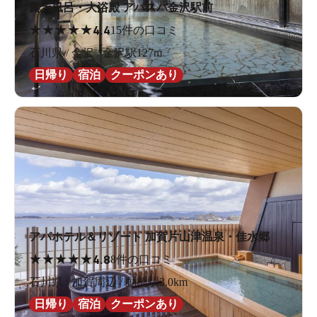
露天風呂・大浴殿 アパスパ金沢駅前
★
★
★
★
★
4.4
15件の口コミ
石川県 / 金沢 / 金沢駅127m
日帰り
宿泊
クーポンあり
アパホテル＆リゾート 加賀片山津温泉・佳水郷
★
★
★
★
★
4.8
8件の口コミ
石川県 / 加賀周辺 / 動橋駅3.0km
日帰り
宿泊
クーポンあり