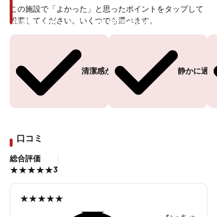
この施設で「よかった」と思ったポイントをタップして
投票してください。いくつでも選べます。
投票ありがとうございます
投票ありがとうございます
清潔感がある
静かに過ご
口コミ
総合評価
3
★
★
★
★
★
★
★
★
★
★