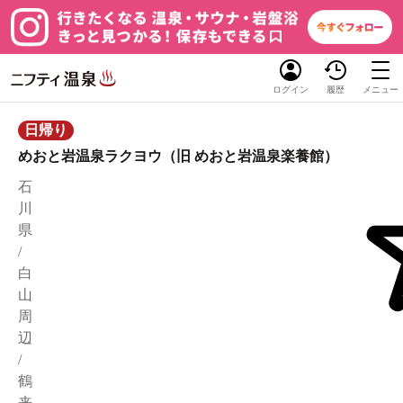
ログイン
履歴
メニュー
日帰り
めおと岩温泉ラクヨウ（旧 めおと岩温泉楽養館）
石
川
県
/
白
山
周
辺
/
鶴
来