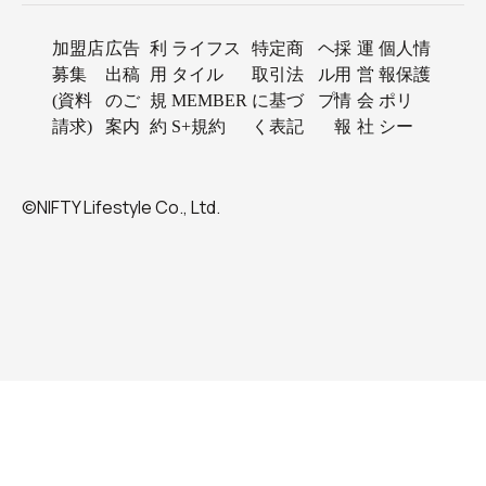
加盟店
広告
利
ライフス
特定商
ヘ
採
運
個人情
募集
出稿
用
タイル
取引法
ル
用
営
報保護
(資料
のご
規
MEMBER
に基づ
プ
情
会
ポリ
請求)
案内
約
S+規約
く表記
報
社
シー
©NIFTY Lifestyle Co., Ltd.