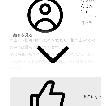
なっちゃ
ん
さん
(
、
)
2005年12
月26日
続きを見る
白山市（旧河内村）のR157にあり、旧白山麓5ヶ村
の中では最も下流にあります。
金沢南部からもそう遠くなく値上げされたとはい
え300円と安価なので通るたびにいつも駐車場が一
杯です。
石膏芒硝泉で若干硫黄臭がたちこめておりそれな
りの個性はある湯ですが、
疑問なのは860Lもの豊富な湯量があるにもかかわ
参考になった
らず、
浴槽の大きさから充分掛け流しができそうなのに