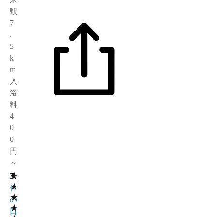
駅
7
.
5
k
m
入
浴
料
4
0
0
円
～
★
3
3
★
件
★
の
★
口