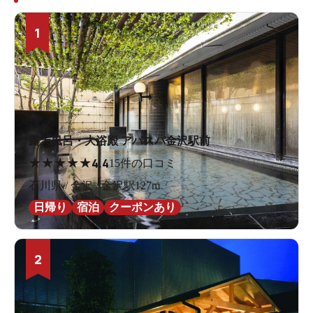
1
露天風呂・大浴殿 アパスパ金沢駅前
★
★
★
★
★
4.4
15件の口コミ
石川県 / 金沢 / 金沢駅127m
日帰り
宿泊
クーポンあり
2