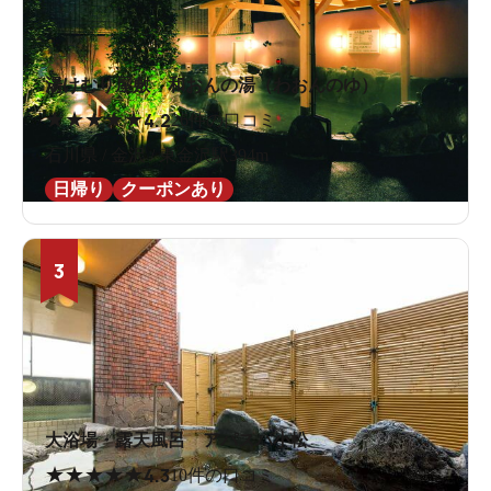
湯けむり屋敷 和おんの湯（わおんのゆ）
★
★
★
★
★
4.2
26件の口コミ
石川県 / 金沢 / 東金沢駅394m
日帰り
クーポンあり
3
大浴場・露天風呂 アパスパ小松
★
★
★
★
★
4.3
10件の口コミ