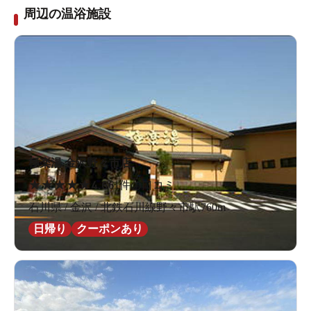
周辺の温浴施設
極楽湯 金沢野々市店
★
★
★
★
★
4.6
61件の口コミ
石川県 / 金沢 / 北鉄石川線野々市駅760m
日帰り
クーポンあり