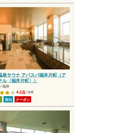
温泉サウナ アパスパ福井片町（ア
テル〈福井片町〉）
/ 福井
4.2点
/ 6件
り
宿泊
クーポン