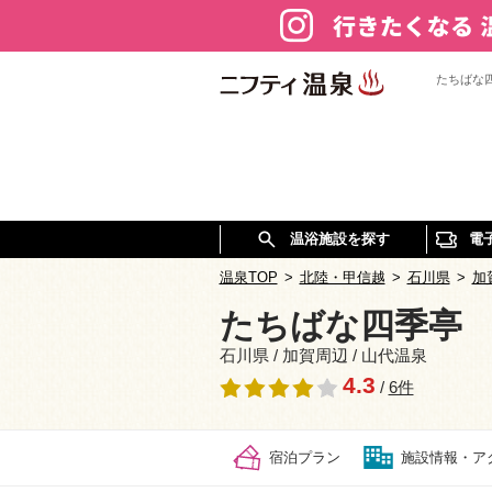
たちばな
温浴施設を探す
電
温泉TOP
>
北陸・甲信越
>
石川県
>
加
たちばな四季亭
石川県 / 加賀周辺 / 山代温泉
4.3
/
6件
宿泊プラン
施設情報・ア