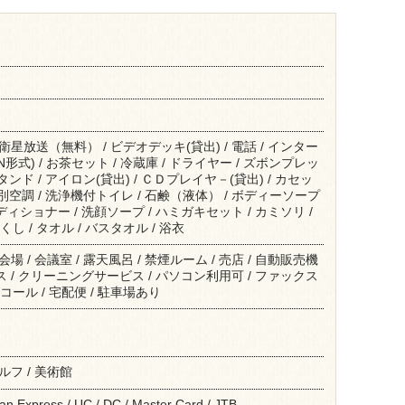
 衛星放送（無料） / ビデオデッキ(貸出) / 電話 / インター
形式) / お茶セット / 冷蔵庫 / ドライヤー / ズボンプレッ
タンド / アイロン(貸出) / ＣＤプレイヤ－(貸出) / カセッ
個別空調 / 洗浄機付トイレ / 石鹸（液体） / ボディーソープ
ンディショナー / 洗顔ソープ / ハミガキセット / カミソリ /
し / タオル / バスタオル / 浴衣
宴会場 / 会議室 / 露天風呂 / 禁煙ルーム / 売店 / 自動販売機
バス / クリーニングサービス / パソコン利用可 / ファックス
コール / 宅配便 / 駐車場あり
ゴルフ / 美術館
an Express / UC / DC / Master Card / JTB