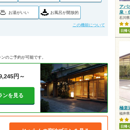
アパ
泉・
お湯がいい
お風呂が開放的
石川県 
この機能について
日帰
ランのご予約が可能です。
9,245円～
ランを見る
極楽
福井県 
日帰