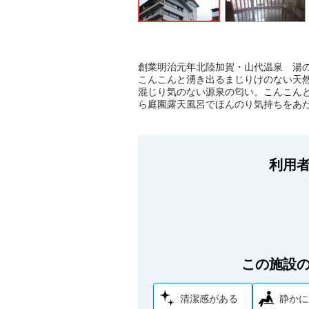
創業明治元年北陸加賀・山代温泉 湯
こんこんと湧き出るまじりけのない天
混じり気のない源泉の匂い。こんこんと
ら庭園露天風呂でほんのり気持ちをあ
利用
この施設
清潔感がある
静かに