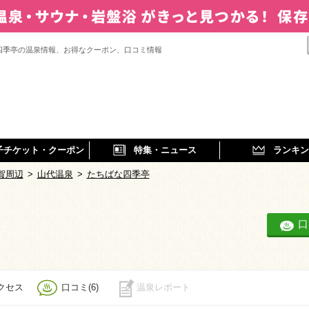
四季亭の温泉情報、お得なクーポン、口コミ情報
子チケット・クーポン
特集・ニュース
ランキン
賀周辺
>
山代温泉
>
たちばな四季亭
口
クセス
口コミ(6)
温泉レポート