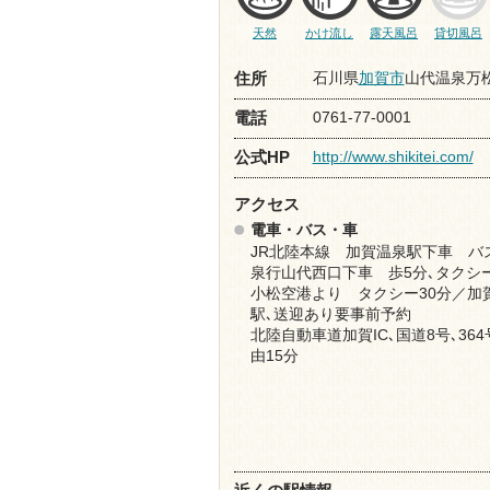
天然
かけ流し
露天風呂
貸切風呂
石川県
加賀市
山代温泉万松
住所
0761-77-0001
電話
http://www.shikitei.com/
公式HP
アクセス
電車・バス・車
JR北陸本線 加賀温泉駅下車 バ
泉行山代西口下車 歩5分､タクシー
小松空港より タクシー30分／加
駅､送迎あり要事前予約
北陸自動車道加賀IC､国道8号､36
由15分