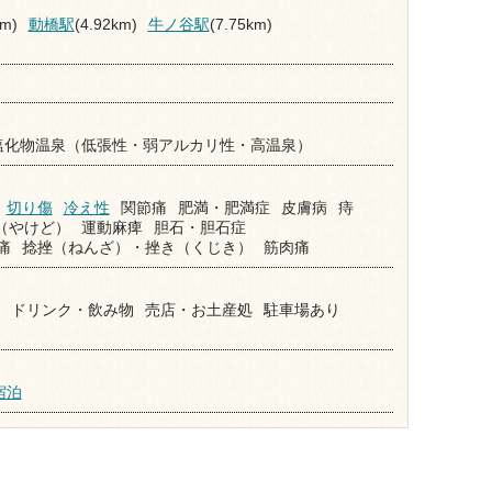
km)
動橋駅
(4.92km)
牛ノ谷駅
(7.75km)
塩化物温泉（低張性・弱アルカリ性・高温泉）
切り傷
冷え性
関節痛
肥満・肥満症
皮膚病
痔
（やけど）
運動麻痺
胆石・胆石症
痛
捻挫（ねんざ）・挫き（くじき）
筋肉痛
ドリンク・飲み物
売店・お土産処
駐車場あり
宿泊