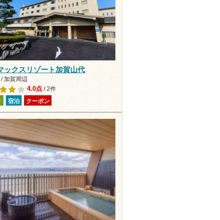
マックスリゾート加賀山代
/ 加賀周辺
4.0点
/ 2件
り
宿泊
クーポン