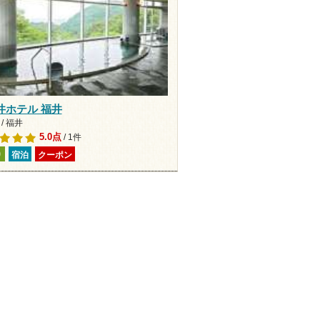
井ホテル 福井
/ 福井
5.0点
/ 1件
り
宿泊
クーポン