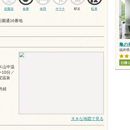
岩盤浴
食事
休憩
サウナ
駅近
駐車
園通16番地
亀の
福井県 
日帰
ス山中温
10分／
賀温泉
4号経
大きな地図で見る