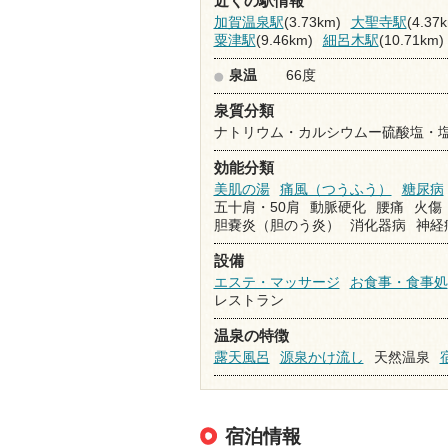
近くの駅情報
加賀温泉駅
(3.73km)
大聖寺駅
(4.37
粟津駅
(9.46km)
細呂木駅
(10.71km)
泉温
66度
泉質分類
ナトリウム・カルシウムー硫酸塩・
効能分類
美肌の湯
痛風（つうふう）
糖尿病
五十肩・50肩
動脈硬化
腰痛
火傷
胆嚢炎（胆のう炎）
消化器病
神経
設備
エステ・マッサージ
お食事・食事処
レストラン
温泉の特徴
露天風呂
源泉かけ流し
天然温泉
宿泊情報