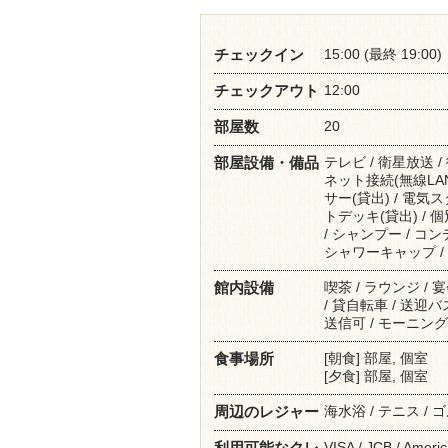
15:00 (最終 19:00)
チェックイン
12:00
チェックアウト
20
部屋数
テレビ / 衛星放送 /
部屋設備・備品
ネット接続(無線LAN
サー(貸出) / 電気ス
トデッキ(貸出) / 
/ シャンプー / コ
シャワーキャップ / く
喫茶 / ラウンジ / 
館内設備
/ 貸自転車 / 送迎
送信可 / モーニング
[朝食] 部屋, 個室
食事場所
[夕食] 部屋, 個室
海水浴 / テニス / 
周辺のレジャー
VISA / JCB / Americ
利用可能なクレ