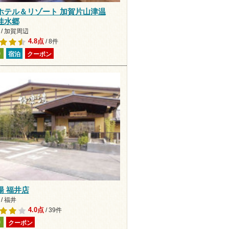
ホテル＆リゾート 加賀片山津温
佳水郷
/ 加賀周辺
4.8点
/ 8件
り
宿泊
クーポン
湯 福井店
/ 福井
4.0点
/ 39件
り
クーポン