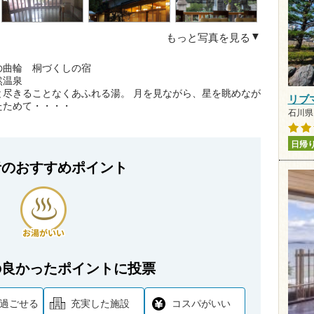
もっと写真を見る
の曲輪 桐づくしの宿
然温泉
尽きることなくあふれる湯。 月を見ながら、星を眺めなが
リブ
たためて・・・・
石川県 
日帰
者のおすすめポイント
の良かったポイントに投票
過ごせる
充実した施設
コスパがいい