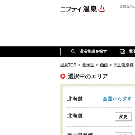
硫酸塩泉
温浴施設を探す
電
温泉TOP
>
北海道
>
函館
>
恵山温泉郷
選択中のエリア
全国から探す
北海道
北海道
変更