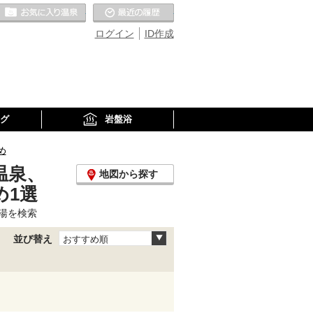
お気に入りの温泉
最近の履歴
ログイン
ID作成
グ
岩盤浴
め
温泉、
地図から探す
め1選
湯を検索
並び替え
おすすめ順