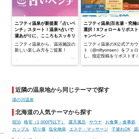
ニフティ温泉が新提案「占いベ
ニフティ温泉|百名湯・究極
ンチ」スタート！温泉×占いで
選択！Xフォロー＆リポスト
湯あがりに、こころもスッキリ
ャンペーン
ニフティ温泉から、温浴施設の
ニフティ温泉のX公式アカウ
新しい楽しみ方をご提案！
ト（@niftyonsen）をフォ
し、指定投稿をリポストす
温泉で体を癒したあとに、占い
と、抽選で各回26（ふろ）
でこころもスッキリ──そんな
様（合計260名様）に選べる
新体験が楽しめる「占いベン
GIFT500円分をプレゼント
チ」を展開中♨
たします。
近隣の温泉地から同じテーマで探す
手相やタロットなど気軽に楽し
める占いで、“ととのう”おふろ
湯の川温泉
時間を、もっと特別に。
北海道の人気テーマから探す
宿泊
格安（1,000円以下）
露天風呂
サウナ
お食事・食事処
カップル
切り傷
塩化物泉
エステ・マッサージ
子連れOK
源