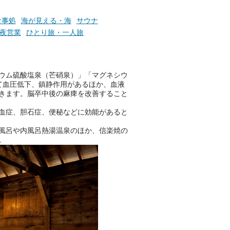
そんな心のつぶやきを、湯あが
りの温まった心のまま相談でき
食事処
海が見える・海
サウナ
たら素敵ですよね。
深夜営業
ひとり旅・一人旅
ニフティ温泉の「占いベンチ」
ウム硫酸塩泉（芒硝泉）」「マグネシウ
は、そんなあなたの心のつぶや
て血圧低下、鎮静作用があるほか、血液
きをプロの占い師に相談するこ
きます。脳卒中後の麻痺を改善すること
とができるサービスです。
血症、胆石症、便秘などに効能があると
風呂や内風呂熱湯温泉のほか、信楽焼の
おふろパス会員様なら、この特
。
別なひとときを「毎月10分無
料」でご利用いただけます。
お湯で体がほぐれたら、次は占
い師さんとお話しして、心もほ
ぐしてみませんか？