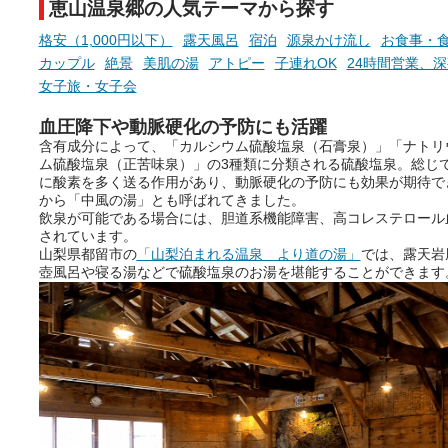
恵山温泉郷の人気テーマから探す
格安（1,000円以下）
露天風呂
宿泊
源泉かけ流し
お食事・
カップル
絶景
美肌の湯
アトピー
子連れOK
24時間営業、
女子旅・女子会
血圧降下や動脈硬化の予防にも活躍
含有成分によって、「カルシウム硫酸塩泉（石膏泉）」「ナトリ
ム硫酸塩泉（正苦味泉）」の3種類に分類される硫酸塩泉。総じ
に酸素を多く送る作用があり、動脈硬化の予防にも効果が期待で
から「中風の湯」とも呼ばれてきました。
飲泉が可能である場合には、胆道系機能障害、高コレステロール
されています。
山梨県都留市の
「山梨泊まれる温泉 より道の湯」
では、露天岩
壺風呂や寝る湯などで硫酸塩泉のお湯を堪能することができます