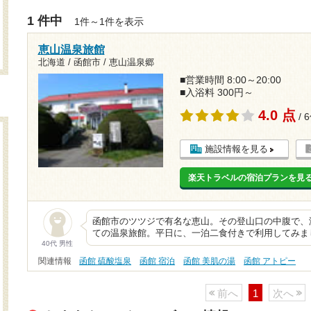
1 件中
1件～1件を表示
恵山温泉旅館
北海道 / 函館市 / 恵山温泉郷
■営業時間 8:00～20:00
■入浴料 300円～
4.0 点
/ 
施設情報を見る
楽天トラベルの宿泊プランを見
函館市のツツジで有名な恵山。その登山口の中腹で、海
ての温泉旅館。平日に、一泊二食付きで利用してみま
40代 男性
関連情報
函館 硫酸塩泉
函館 宿泊
函館 美肌の湯
函館 アトピー
前へ
1
次へ