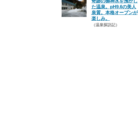
奇跡の御神水を沸かし
た温泉。pH9.6の美人
泉質。本格オープンが
楽しみ。
（温泉探訪記）