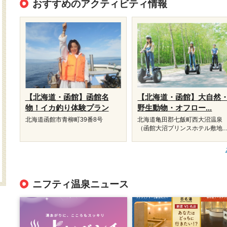
おすすめのアクティビティ情報
【北海道・函館】函館名
【北海道・函館】大自然
物！イカ釣り体験プラン
野生動物・オフロー...
北海道函館市青柳町39番8号
北海道亀田郡七飯町西大沼温泉
（函館大沼プリンスホテル敷地..
ニフティ温泉ニュース