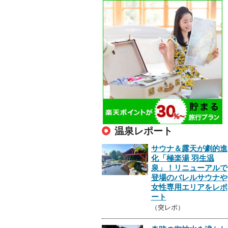
温泉レポート
サウナ＆露天が劇的進
化「極楽湯 羽生温
泉」！リニューアルで
登場のバレルサウナや
女性専用エリアをレポ
ート
（突レポ）