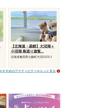
・
【北海道・函館】大沼湖＋
小沼湖 島巡り遊覧...
北海道亀田郡七飯町大沼1023-1
.
おすすめのアクティビティをもっと見る