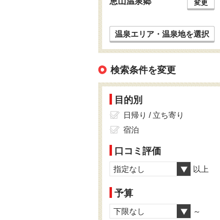
恵山温泉郷
変更
温泉エリア・温泉地を選択
検索条件を変更
目的別
日帰り / 立ち寄り
宿泊
口コミ評価
指定なし
以上
予算
下限なし
～