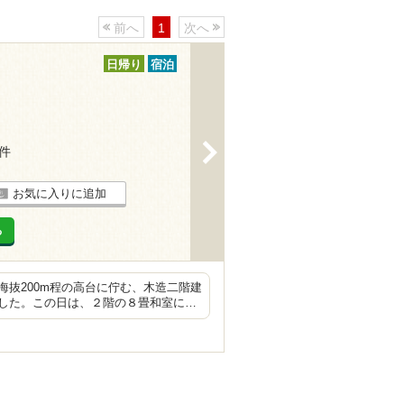
前へ
1
次へ
日帰り
宿泊
>
6件
お気に入りに追加
る
抜200m程の高台に佇む、木造二階建
した。この日は、２階の８畳和室に…