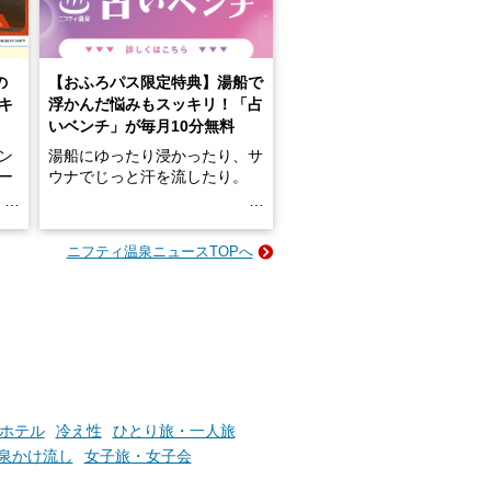
の
【おふろパス限定特典】湯船で
キ
浮かんだ悩みもスッキリ！「占
いベンチ」が毎月10分無料
ン
湯船にゆったり浸かったり、サ
ロー
ウナでじっと汗を流したり。
る
名
e-
ニフティ温泉ニュースTOPへ
い
そんな「一人でぼんやり過ごす
時間」、ふだん後回しにしてい
た「これからのこと」や「ちょ
っとした悩み」が、頭に浮かん
でくることはありませんか？
お風呂でリラックスしているか
ホテル
冷え性
ひとり旅・一人旅
らこそ向き合える、大切な自分
泉かけ流し
女子旅・女子会
の本音。