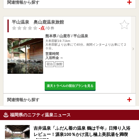
関連情報から探す
平山温泉 奥山鹿温泉旅館
お気に入
りに追加
-点
/ 0 件
熊本県 / 山鹿市 / 平山温泉
大牟田駅19.71km
大牟田駅よりお車にて40分。南関インターよりお車にて２
０分。
営業時間
入浴料金 ～
宿泊
旅館
楽天トラベルの宿泊プランを見る
関連情報から探す
福岡県のニフティ温泉ニュース
吉井温泉「ふだん着の温泉 鶴は千年」日帰り入浴
レビュー！源泉100％かけ流し極上美肌湯を満喫