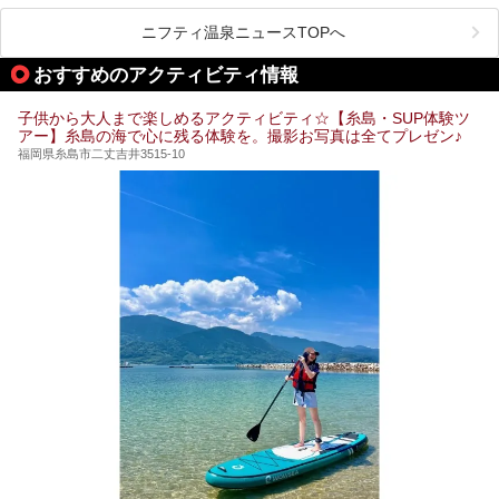
ペース、ロウリュウなど、心ゆくまで楽しむためのサービス
が充実した施設も多くみられます。
ニフティ温泉ニュースTOPへ
今回はそんなサウナにこだわった、福岡県内のオススメ温
泉・銭湯・スパを10件紹介したいと思います！
おすすめのアクティビティ情報
子供から大人まで楽しめるアクティビティ☆【糸島・SUP体験ツ
アー】糸島の海で心に残る体験を。撮影お写真は全てプレゼン♪
福岡県糸島市二丈吉井3515-10