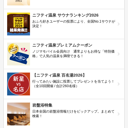
ニフティ温泉 サウナランキング2026
おふろ好きユーザーの投票により、全国No.1サウナが
決定！
ニフティ温泉プレミアムクーポン
ノジマモバイル会員向け 通常よりもお得な「特別価
格」で人気の温泉を満喫できる！
【ニフティ温泉 百名湯2026】
行ってみたい施設に投票してプレゼントを当てよう！
（全10回開催 / 合計260名様）
岩盤浴特集
日本全国の岩盤浴情報だけをピックアップ。まとめて
検索！