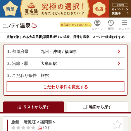
購入済チケットはこちら
ログイン
履歴
メニュー
旅館で楽しめる大牟田駅(福岡県)近くの温泉、日帰り温泉、スーパー銭湯おすすめ
1. 都道府県
九州・沖縄 / 福岡県
2. 沿線・駅
大牟田駅
3. こだわり条件
旅館
こだわり条件を変更する
リストから探す
地図から探す
旅館 清風荘＜福岡県＞
お気に入
りに追加
-点
/ 0 件