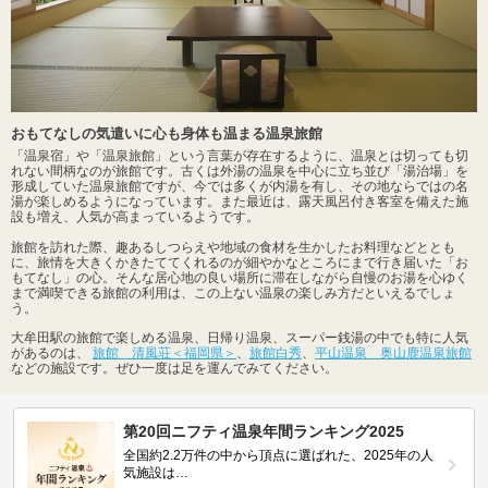
おもてなしの気遣いに心も身体も温まる温泉旅館
「温泉宿」や「温泉旅館」という言葉が存在するように、温泉とは切っても切
れない間柄なのが旅館です。古くは外湯の温泉を中心に立ち並び「湯治場」を
形成していた温泉旅館ですが、今では多くが内湯を有し、その地ならではの名
湯が楽しめるようになっています。また最近は、露天風呂付き客室を備えた施
設も増え、人気が高まっているようです。
旅館を訪れた際、趣あるしつらえや地域の食材を生かしたお料理などととも
に、旅情を大きくかきたててくれるのが細やかなところにまで行き届いた「お
もてなし」の心。そんな居心地の良い場所に滞在しながら自慢のお湯を心ゆく
まで満喫できる旅館の利用は、この上ない温泉の楽しみ方だといえるでしょ
う。
大牟田駅の旅館で楽しめる温泉、日帰り温泉、スーパー銭湯の中でも特に人気
があるのは、
旅館 清風荘＜福岡県＞
、
旅館白秀
、
平山温泉 奥山鹿温泉旅館
などの施設です。ぜひ一度は足を運んでみてください。
第20回ニフティ温泉年間ランキング2025
全国約2.2万件の中から頂点に選ばれた、2025年の人
気施設は…