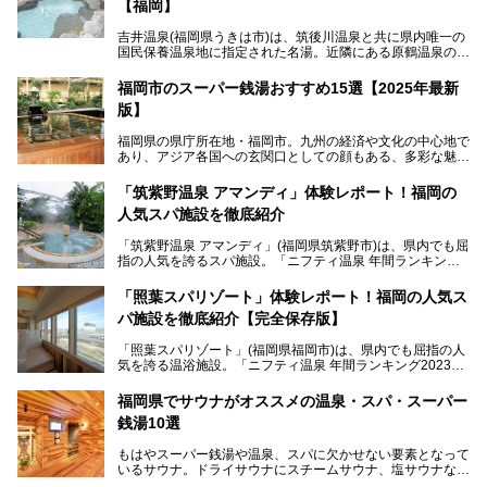
【福岡】
吉井温泉(福岡県うきは市)は、筑後川温泉と共に県内唯一の
国民保養温泉地に指定された名湯。近隣にある原鶴温泉の観
光地風情と異なり、長閑な田園地帯に佇む小さな温泉地で
す。
福岡市のスーパー銭湯おすすめ15選【2025年最新
版】
「ふだん着の温泉 鶴は千年」は、吉井温泉にある日帰り入
浴施設。源泉100％かけ流しの極上美肌湯を楽しめ、近隣の
福岡県の県庁所在地・福岡市。九州の経済や文化の中心地で
住民や温泉ファンに愛され続けています。今回は筆者自ら日
あり、アジア各国への玄関口としての顔もある、多彩な魅力
帰り入浴し、自慢の温泉を中心に詳細レビューします！
をもつ大都市です。
「筑紫野温泉 アマンディ」体験レポート！福岡の
そんな福岡市は、スーパー銭湯も多種多彩。玄界灘を眺めら
人気スパ施設を徹底紹介
れるリゾート気分満点のスーパー銭湯から、繁華街近くのレ
トロな銭湯、泉質自慢の天然温泉まで、福岡市で行ってみた
「筑紫野温泉 アマンディ」(福岡県筑紫野市)は、県内でも屈
いスーパー銭湯を一挙ご紹介します。
指の人気を誇るスパ施設。「ニフティ温泉 年間ランキング2
022」では、福岡県岩盤浴部門第１位を獲得。いつも多くの
入浴客で賑わっています。
「照葉スパリゾート」体験レポート！福岡の人気ス
パ施設を徹底紹介【完全保存版】
そこで今回は、ニフティ温泉ライターである筆者が現地訪
問。週替わりで男女入替制の温泉・サウナや岩盤浴・VIPル
「照葉スパリゾート」(福岡県福岡市)は、県内でも屈指の人
ーム・併設するレストランを体験し、それらの全貌を徹底紹
気を誇る温浴施設。「ニフティ温泉 年間ランキング2023」
介します！
では福岡県総合第３位を獲得し、平日・土日を問わず多くの
常連客で賑わっています。
福岡県でサウナがオススメの温泉・スパ・スーパー
銭湯10選
そこで今回は、ニフティ温泉ライターである筆者が現地体
験。超人気の岩盤房(岩盤浴)をはじめ、スパ＆サウナ・アミ
もはやスーパー銭湯や温泉、スパに欠かせない要素となって
ューズメント・宿泊施設・グルメ・その他施設まで、多彩な
いるサウナ。ドライサウナにスチームサウナ、塩サウナな
る全貌と魅力を徹底紹介します！
ど、いくつか異なるタイプが楽しめたり、水風呂や外気浴ス