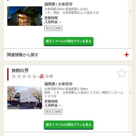
福岡県 / 大牟田市
大牟田駅340m
新栄町駅1.11km
ＪＲ・西鉄 大牟田駅西口より徒歩３分
営業時間
入浴料金 ～
宿泊
旅館
楽天トラベルの宿泊プランを見る
関連情報から探す
旅館白秀
お気に入
りに追加
-点
/ 0 件
福岡県 / 大牟田市
大牟田駅530m
新栄町駅1.58km
西鉄、ＪＲ 大牟田駅より徒歩にて５分／南関インターよ
り２０分
営業時間
入浴料金 ～
宿泊
旅館
楽天トラベルの宿泊プランを見る