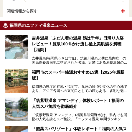
関連情報から探す
福岡県のニフティ温泉ニュース
吉井温泉「ふだん着の温泉 鶴は千年」日帰り入浴
レビュー！源泉100％かけ流し極上美肌湯を満喫
【福岡】
吉井温泉(福岡県うきは市)は、筑後川温泉と共に県内唯一の
国民保養温泉地に指定された名湯。近隣にある原鶴温泉の観
光地風情と異なり、長閑な田園地帯に佇む小さな温泉地で
す。
福岡市のスーパー銭湯おすすめ15選【2025年最新
版】
「ふだん着の温泉 鶴は千年」は、吉井温泉にある日帰り入
浴施設。源泉100％かけ流しの極上美肌湯を楽しめ、近隣の
福岡県の県庁所在地・福岡市。九州の経済や文化の中心地で
住民や温泉ファンに愛され続けています。今回は筆者自ら日
あり、アジア各国への玄関口としての顔もある、多彩な魅力
帰り入浴し、自慢の温泉を中心に詳細レビューします！
をもつ大都市です。
「筑紫野温泉 アマンディ」体験レポート！福岡の
そんな福岡市は、スーパー銭湯も多種多彩。玄界灘を眺めら
人気スパ施設を徹底紹介
れるリゾート気分満点のスーパー銭湯から、繁華街近くのレ
トロな銭湯、泉質自慢の天然温泉まで、福岡市で行ってみた
「筑紫野温泉 アマンディ」(福岡県筑紫野市)は、県内でも屈
いスーパー銭湯を一挙ご紹介します。
指の人気を誇るスパ施設。「ニフティ温泉 年間ランキング2
022」では、福岡県岩盤浴部門第１位を獲得。いつも多くの
入浴客で賑わっています。
「照葉スパリゾート」体験レポート！福岡の人気ス