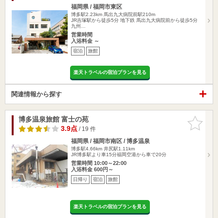
福岡県 / 福岡市東区
博多駅2.23km
馬出九大病院前駅210m
JR吉塚駅から徒歩5分 地下鉄 馬出九大病院前から徒歩5分
九州…
営業時間
入浴料金 ～
宿泊
旅館
楽天トラベルの宿泊プランを見る
関連情報から探す
博多温泉旅館 富士の苑
お気に入
りに追加
3.9点
/ 19 件
福岡県 / 福岡市南区 / 博多温泉
博多駅4.66km
井尻駅1.11km
JR博多駅より車15分福岡空港から車で20分
営業時間 10:00～22:00
入浴料金 600円～
日帰り
宿泊
旅館
楽天トラベルの宿泊プランを見る