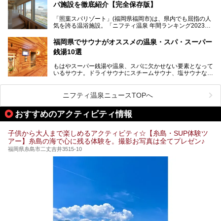
パ施設を徹底紹介【完全保存版】
そこで今回は、ニフティ温泉ライターである筆者が現地訪
問。週替わりで男女入替制の温泉・サウナや岩盤浴・VIPル
「照葉スパリゾート」(福岡県福岡市)は、県内でも屈指の人
ーム・併設するレストランを体験し、それらの全貌を徹底紹
気を誇る温浴施設。「ニフティ温泉 年間ランキング2023」
介します！
では福岡県総合第３位を獲得し、平日・土日を問わず多くの
常連客で賑わっています。
福岡県でサウナがオススメの温泉・スパ・スーパー
銭湯10選
そこで今回は、ニフティ温泉ライターである筆者が現地体
験。超人気の岩盤房(岩盤浴)をはじめ、スパ＆サウナ・アミ
もはやスーパー銭湯や温泉、スパに欠かせない要素となって
ューズメント・宿泊施設・グルメ・その他施設まで、多彩な
いるサウナ。ドライサウナにスチームサウナ、塩サウナな
る全貌と魅力を徹底紹介します！
ど、いくつか異なるタイプが楽しめたり、水風呂や外気浴ス
ペース、ロウリュウなど、心ゆくまで楽しむためのサービス
が充実した施設も多くみられます。
ニフティ温泉ニュースTOPへ
今回はそんなサウナにこだわった、福岡県内のオススメ温
泉・銭湯・スパを10件紹介したいと思います！
おすすめのアクティビティ情報
子供から大人まで楽しめるアクティビティ☆【糸島・SUP体験ツ
アー】糸島の海で心に残る体験を。撮影お写真は全てプレゼン♪
福岡県糸島市二丈吉井3515-10