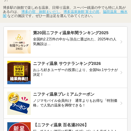
博多駅の旅館で楽しめる温泉、日帰り温泉、スーパー銭湯の中でも特に人気が
あるのは、
博多の宿 旅館まいだし
、
博多温泉旅館 富士の苑
、
脇田温泉 楠水
閣
などの施設です。ぜひ一度は足を運んでみてください。
第20回ニフティ温泉年間ランキング2025
全国約2.2万件の中から頂点に選ばれた、2025年の人
気施設は…
ニフティ温泉 サウナランキング2026
おふろ好きユーザーの投票により、全国No.1サウナが
決定！
ニフティ温泉プレミアムクーポン
ノジマモバイル会員向け 通常よりもお得な「特別価
格」で人気の温泉を満喫できる！
【ニフティ温泉 百名湯2026】