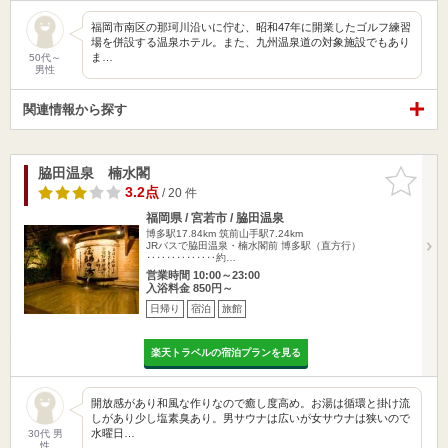
福岡市南区の那珂川沿いに佇む、昭和47年に開業したゴルフ練習
場を併設する温泉ホテル。また、九州温泉道の対象施設でもあり
ま…
50代～
男性
関連情報から探す
脇田温泉 楠水閣
お気に入
りに追加
3.2点
/ 20 件
福岡県 / 宮若市 / 脇田温泉
博多駅17.84km
筑前山手駅7.24km
JRバスで脇田温泉・楠水閣前 博多駅（直方行）
‥‥‥‥‥‥‥約…
営業時間 10:00～23:00
入浴料金 850円～
日帰り
宿泊
旅館
楽天トラベルの宿泊プランを見る
開放感があり和風な作りなので癒し度高め。お湯は循環と掛け流
しがあり少し塩素臭あり。男サウナは広いが女サウナは狭いので
水曜日…
30代 男
性