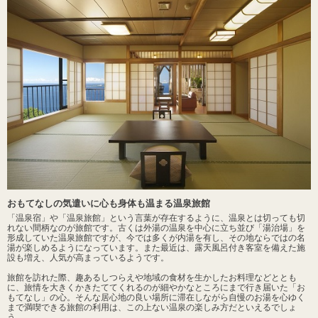
おもてなしの気遣いに心も身体も温まる温泉旅館
「温泉宿」や「温泉旅館」という言葉が存在するように、温泉とは切っても切
れない間柄なのが旅館です。古くは外湯の温泉を中心に立ち並び「湯治場」を
形成していた温泉旅館ですが、今では多くが内湯を有し、その地ならではの名
湯が楽しめるようになっています。また最近は、露天風呂付き客室を備えた施
設も増え、人気が高まっているようです。
旅館を訪れた際、趣あるしつらえや地域の食材を生かしたお料理などととも
に、旅情を大きくかきたててくれるのが細やかなところにまで行き届いた「お
もてなし」の心。そんな居心地の良い場所に滞在しながら自慢のお湯を心ゆく
まで満喫できる旅館の利用は、この上ない温泉の楽しみ方だといえるでしょ
う。