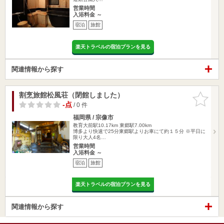
営業時間
入浴料金 ～
宿泊
旅館
楽天トラベルの宿泊プランを見る
関連情報から探す
割烹旅館松風荘（閉館しました）
お気に入
りに追加
-点
/ 0 件
福岡県 / 宗像市
教育大前駅10.17km
東郷駅7.00km
博多より快速で25分東郷駅よりお車にて約１５分 ※平日に
限り大人4名…
営業時間
入浴料金 ～
宿泊
旅館
楽天トラベルの宿泊プランを見る
関連情報から探す