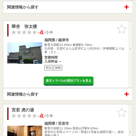
関連情報から探す
華杏 弥太楼
お気に入
りに追加
-点
/ 0 件
福岡県 / 福津市
教育大前駅10.65km
東郷駅6.76km
九州道・古賀ICまたは若宮ICより約30分／JR東郷駅よりお
車（タク…
営業時間
入浴料金 ～
宿泊
旅館
楽天トラベルの宿泊プランを見る
関連情報から探す
宮若 虎の湯
お気に入
りに追加
-点
/ 0 件
福岡県 / 宮若市
教育大前駅11.33km
筑前山手駅9.92km
若宮ICか宮田スマートIC～県道21号線を福岡方面へ。総合
運動公園入…