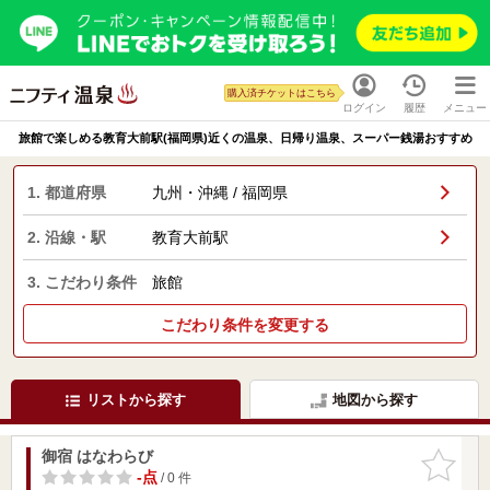
購入済チケットはこちら
ログイン
履歴
メニュー
旅館で楽しめる教育大前駅(福岡県)近くの温泉、日帰り温泉、スーパー銭湯おすすめ
1. 都道府県
九州・沖縄 / 福岡県
2. 沿線・駅
教育大前駅
3. こだわり条件
旅館
こだわり条件を変更する
リストから探す
地図から探す
御宿 はなわらび
お気に入
りに追加
-点
/ 0 件