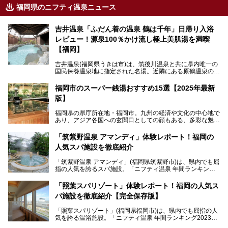
福岡県のニフティ温泉ニュース
吉井温泉「ふだん着の温泉 鶴は千年」日帰り入浴
レビュー！源泉100％かけ流し極上美肌湯を満喫
【福岡】
吉井温泉(福岡県うきは市)は、筑後川温泉と共に県内唯一の
国民保養温泉地に指定された名湯。近隣にある原鶴温泉の観
光地風情と異なり、長閑な田園地帯に佇む小さな温泉地で
す。
福岡市のスーパー銭湯おすすめ15選【2025年最新
版】
「ふだん着の温泉 鶴は千年」は、吉井温泉にある日帰り入
浴施設。源泉100％かけ流しの極上美肌湯を楽しめ、近隣の
福岡県の県庁所在地・福岡市。九州の経済や文化の中心地で
住民や温泉ファンに愛され続けています。今回は筆者自ら日
あり、アジア各国への玄関口としての顔もある、多彩な魅力
帰り入浴し、自慢の温泉を中心に詳細レビューします！
をもつ大都市です。
「筑紫野温泉 アマンディ」体験レポート！福岡の
そんな福岡市は、スーパー銭湯も多種多彩。玄界灘を眺めら
人気スパ施設を徹底紹介
れるリゾート気分満点のスーパー銭湯から、繁華街近くのレ
トロな銭湯、泉質自慢の天然温泉まで、福岡市で行ってみた
「筑紫野温泉 アマンディ」(福岡県筑紫野市)は、県内でも屈
いスーパー銭湯を一挙ご紹介します。
指の人気を誇るスパ施設。「ニフティ温泉 年間ランキング2
022」では、福岡県岩盤浴部門第１位を獲得。いつも多くの
入浴客で賑わっています。
「照葉スパリゾート」体験レポート！福岡の人気ス
パ施設を徹底紹介【完全保存版】
そこで今回は、ニフティ温泉ライターである筆者が現地訪
問。週替わりで男女入替制の温泉・サウナや岩盤浴・VIPル
「照葉スパリゾート」(福岡県福岡市)は、県内でも屈指の人
ーム・併設するレストランを体験し、それらの全貌を徹底紹
気を誇る温浴施設。「ニフティ温泉 年間ランキング2023」
介します！
では福岡県総合第３位を獲得し、平日・土日を問わず多くの