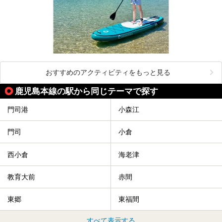
おすすめのアクティビティをもっと見る
鹿児島本線の駅から同じテーマで探す
門司港
小森江
門司
小倉
西小倉
海老津
教育大前
赤間
東郷
東福間
すべて表示する