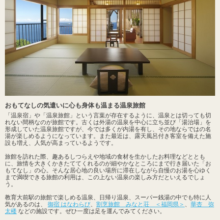
おもてなしの気遣いに心も身体も温まる温泉旅館
「温泉宿」や「温泉旅館」という言葉が存在するように、温泉とは切っても切
れない間柄なのが旅館です。古くは外湯の温泉を中心に立ち並び「湯治場」を
形成していた温泉旅館ですが、今では多くが内湯を有し、その地ならではの名
湯が楽しめるようになっています。また最近は、露天風呂付き客室を備えた施
設も増え、人気が高まっているようです。
旅館を訪れた際、趣あるしつらえや地域の食材を生かしたお料理などととも
に、旅情を大きくかきたててくれるのが細やかなところにまで行き届いた「お
もてなし」の心。そんな居心地の良い場所に滞在しながら自慢のお湯を心ゆく
まで満喫できる旅館の利用は、この上ない温泉の楽しみ方だといえるでしょ
う。
教育大前駅の旅館で楽しめる温泉、日帰り温泉、スーパー銭湯の中でも特に人
気があるのは、
御宿 はなわらび
、
割烹旅館 みなと荘 ＜福岡県＞
、
華杏 弥
太楼
などの施設です。ぜひ一度は足を運んでみてください。