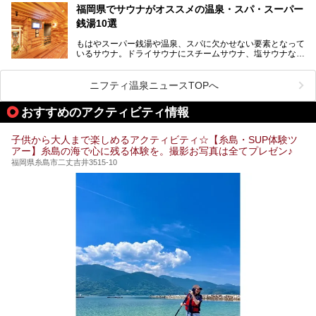
常連客で賑わっています。
福岡県でサウナがオススメの温泉・スパ・スーパー
銭湯10選
そこで今回は、ニフティ温泉ライターである筆者が現地体
験。超人気の岩盤房(岩盤浴)をはじめ、スパ＆サウナ・アミ
もはやスーパー銭湯や温泉、スパに欠かせない要素となって
ューズメント・宿泊施設・グルメ・その他施設まで、多彩な
いるサウナ。ドライサウナにスチームサウナ、塩サウナな
る全貌と魅力を徹底紹介します！
ど、いくつか異なるタイプが楽しめたり、水風呂や外気浴ス
ペース、ロウリュウなど、心ゆくまで楽しむためのサービス
が充実した施設も多くみられます。
ニフティ温泉ニュースTOPへ
今回はそんなサウナにこだわった、福岡県内のオススメ温
泉・銭湯・スパを10件紹介したいと思います！
おすすめのアクティビティ情報
子供から大人まで楽しめるアクティビティ☆【糸島・SUP体験ツ
アー】糸島の海で心に残る体験を。撮影お写真は全てプレゼン♪
福岡県糸島市二丈吉井3515-10