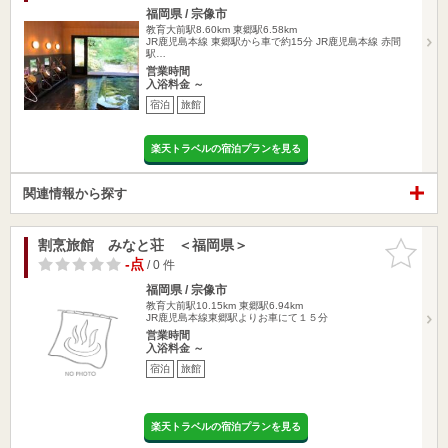
福岡県 / 宗像市
教育大前駅8.60km
東郷駅6.58km
JR鹿児島本線 東郷駅から車で約15分 JR鹿児島本線 赤間
駅…
営業時間
入浴料金 ～
宿泊
旅館
楽天トラベルの宿泊プランを見る
関連情報から探す
割烹旅館 みなと荘 ＜福岡県＞
お気に入
りに追加
-点
/ 0 件
福岡県 / 宗像市
教育大前駅10.15km
東郷駅6.94km
JR鹿児島本線東郷駅よりお車にて１５分
営業時間
入浴料金 ～
宿泊
旅館
楽天トラベルの宿泊プランを見る