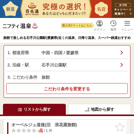
購入済チケットはこちら
ログイン
履歴
メニュー
旅館で楽しめる石手川公園駅(愛媛県)近くの温泉、日帰り温泉、スーパー銭湯おすすめ
1. 都道府県
中国・四国 / 愛媛県
2. 沿線・駅
石手川公園駅
3. こだわり条件
旅館
こだわり条件を変更する
リストから探す
地図から探す
オーベルジュ道後(旧 浪花屋旅館)
お気に入
りに追加
-点
/ 1 件