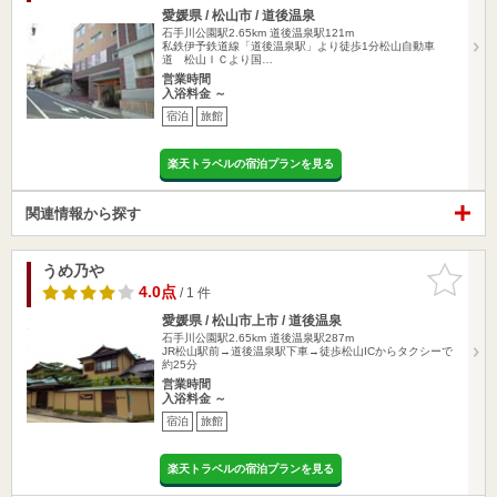
愛媛県 / 松山市 / 道後温泉
石手川公園駅2.65km
道後温泉駅121m
私鉄伊予鉄道線「道後温泉駅」より徒歩1分松山自動車
道 松山ＩＣより国…
営業時間
入浴料金 ～
宿泊
旅館
楽天トラベルの宿泊プランを見る
関連情報から探す
うめ乃や
お気に入
りに追加
4.0点
/ 1 件
愛媛県 / 松山市上市 / 道後温泉
石手川公園駅2.65km
道後温泉駅287m
JR松山駅前→道後温泉駅下車→徒歩松山ICからタクシーで
約25分
営業時間
入浴料金 ～
宿泊
旅館
楽天トラベルの宿泊プランを見る