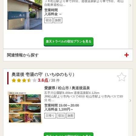
ＪＲ松山駅より車で20分。道後温泉駅より車で5分。 松山
自動車道松山…
営業時間
入浴料金 ～
宿泊
旅館
楽天トラベルの宿泊プランを見る
関連情報から探す
奥道後 壱湯の守（いちゆのもり）
お気に入
りに追加
3.6点
/ 38 件
愛媛県 / 松山市 / 奥道後温泉
石手川公園駅6.46km
道後温泉駅4.12km
JR松山駅より市内バスで40分 松山市駅より市内バスで30
分 松…
営業時間 15:00～20:00
入浴料金 1,100円～
日帰り
宿泊
旅館