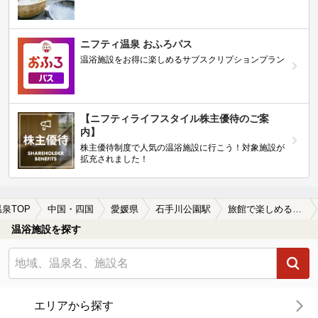
ニフティ温泉 おふろパス
温浴施設をお得に楽しめるサブスクリプションプラン
【ニフティライフスタイル株主優待のご案
内】
株主優待制度で人気の温浴施設に行こう！対象施設が
拡充されました！
温泉TOP
中国・四国
愛媛県
石手川公園駅
旅館で楽しめる石手川公園駅近くの温泉、日帰り温泉、スーパー銭湯おすすめ
温浴施設を探す
エリアから探す