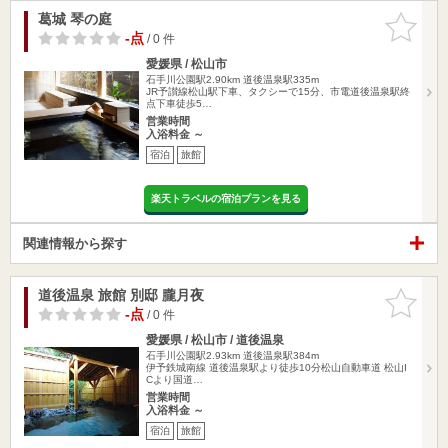
葛城 琴の庭
お気に入
りに追加
-点
/ 0 件
愛媛県 / 松山市
石手川公園駅2.90km
道後温泉駅335m
JR予讃線松山駅下車、タクシーで15分、市電道後温泉駅終
点下車徒歩5…
営業時間
入浴料金 ～
宿泊
旅館
楽天トラベルの宿泊プランを見る
関連情報から探す
道後温泉 旅館 別邸 朧月夜
お気に入
りに追加
-点
/ 0 件
愛媛県 / 松山市 / 道後温泉
石手川公園駅2.93km
道後温泉駅384m
伊予鉄城南線 道後温泉駅より徒歩10分松山自動車道 松山I
Cより国道…
営業時間
入浴料金 ～
宿泊
旅館