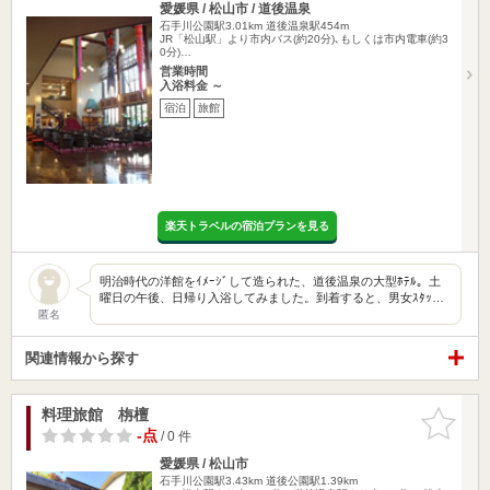
愛媛県 / 松山市 / 道後温泉
石手川公園駅3.01km
道後温泉駅454m
JR「松山駅」より市内バス(約20分)､もしくは市内電車(約3
0分)…
営業時間
入浴料金 ～
宿泊
旅館
楽天トラベルの宿泊プランを見る
明治時代の洋館をｲﾒｰｼﾞして造られた、道後温泉の大型ﾎﾃﾙ。土
曜日の午後、日帰り入浴してみました。到着すると、男女ｽﾀｯ…
匿名
関連情報から探す
料理旅館 栴檀
お気に入
りに追加
-点
/ 0 件
愛媛県 / 松山市
石手川公園駅3.43km
道後公園駅1.39km