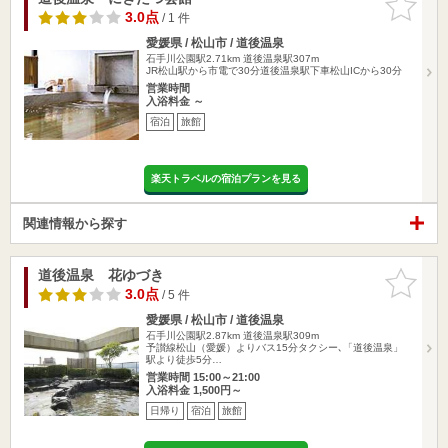
りに追加
3.0点
/ 1 件
愛媛県 / 松山市 / 道後温泉
石手川公園駅2.71km
道後温泉駅307m
JR松山駅から市電で30分道後温泉駅下車松山ICから30分
営業時間
入浴料金 ～
宿泊
旅館
楽天トラベルの宿泊プランを見る
関連情報から探す
道後温泉 花ゆづき
お気に入
りに追加
3.0点
/ 5 件
愛媛県 / 松山市 / 道後温泉
石手川公園駅2.87km
道後温泉駅309m
予讃線松山（愛媛）よりバス15分タクシー､「道後温泉」
駅より徒歩5分…
営業時間 15:00～21:00
入浴料金 1,500円～
日帰り
宿泊
旅館