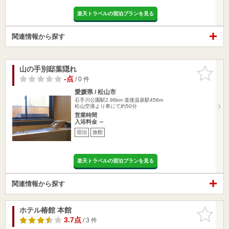
楽天トラベルの宿泊プランを見る
関連情報から探す
山の手別邸葉隠れ
お気に入
りに追加
-点
/ 0 件
愛媛県 / 松山市
石手川公園駅2.98km
道後温泉駅456m
松山空港より車にて約50分
営業時間
入浴料金 ～
宿泊
旅館
楽天トラベルの宿泊プランを見る
関連情報から探す
ホテル椿館 本館
お気に入
りに追加
3.7点
/ 3 件