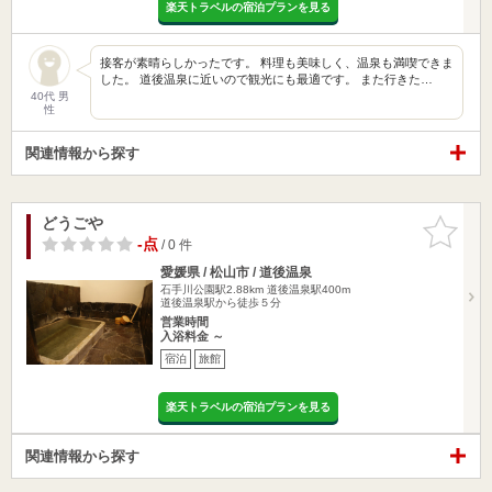
楽天トラベルの宿泊プランを見る
接客が素晴らしかったです。 料理も美味しく、温泉も満喫できま
した。 道後温泉に近いので観光にも最適です。 また行きた…
40代 男
性
関連情報から探す
どうごや
お気に入
りに追加
-点
/ 0 件
愛媛県 / 松山市 / 道後温泉
石手川公園駅2.88km
道後温泉駅400m
道後温泉駅から徒歩５分
営業時間
入浴料金 ～
宿泊
旅館
楽天トラベルの宿泊プランを見る
関連情報から探す