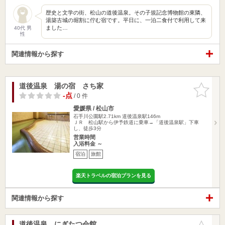
歴史と文学の街、松山の道後温泉。その子規記念博物館の東隣、
湯築古城の堀割に佇む宿です。平日に、一泊二食付で利用して来
ました…
40代 男
性
関連情報から探す
道後温泉 湯の宿 さち家
お気に入
りに追加
-点
/ 0 件
愛媛県 / 松山市
石手川公園駅2.71km
道後温泉駅146m
ＪＲ 松山駅から伊予鉄道に乗車→「道後温泉駅」下車
し、徒歩3分
営業時間
入浴料金 ～
宿泊
旅館
楽天トラベルの宿泊プランを見る
関連情報から探す
道後温泉 にぎたつ会館
お気に入