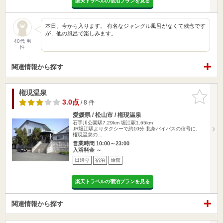
楽天トラベルの宿泊プランを見る
本日、今から入ります。 有名なジャングル風呂がなくて残念です
が、他の風呂で楽しみます。
40代 男
性
関連情報から探す
権現温泉
お気に入
りに追加
3.0点
/ 8 件
愛媛県 / 松山市 / 権現温泉
石手川公園駅7.29km
堀江駅1.65km
JR堀江駅よりタクシーで約10分 北条バイパスの信号に、
権現温泉の…
営業時間 10:00～23:00
入浴料金 ～
日帰り
宿泊
旅館
楽天トラベルの宿泊プランを見る
関連情報から探す