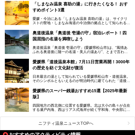
ナーが訪れる人気スポットです。天然温泉・サウナ・岩盤
「しまなみ温泉 喜助の湯」に行きたくなる！ おす
浴・食事・宿泊まで“癒しのすべて”がそろう人気施設の中で
すめポイント3選
も、特におすすめしたい3つのポイントについて厳選してお
届けします。読めばきっと、行きたくなること間違いなし！
愛媛・今治にある「しまなみ温泉 喜助の湯」は、サイクリ
ストの聖地・しまなみ海道の今治側の拠点として知られる人
気の温泉施設。「日本一サイクリストが集まる温泉」とも呼
ばれていて、自転車ロッカーや工具、給水サービスなど、旅
奥道後温泉「奥道後 壱湯の守」宿泊レポート！四
人に嬉しい工夫がたっぷり。お風呂は内湯から半露天、サウ
国屈指の名湯を満喫しよう
ナまで種類豊富で広々空間。泉質も温度もバリエーション豊
かで、湯めぐり感覚で楽しめちゃいます。
奥道後温泉「奥道後 壱湯の守」(愛媛県松山市)は、“風情あ
ふれる奥道後に随一の名湯・美人の湯あり”、とまで言われ
る四国屈指の名湯です。最も有名なのが、西日本最大級の大
今回は人気のこの施設の中でも、特におすすめしたい3つの
露天風呂。日々の生活から隔離された非日常感を味わえま
ポイントについて厳選してお届けします。読めばきっと、行
愛媛県「道後温泉本館」7月11日営業再開！3000年
す。
きたくなること間違いなし！
の歴史を紡ぐ文化財が復活
日帰り入浴も可能ですが、宿泊してじっくり楽しむのがベス
日本最古の湯として知られている愛媛県松山市・道後温泉。
ト。今回はニフティ温泉ライターである筆者自ら宿泊し、名
そのシンボルともいえるのが明治時代に建てられた「道後温
物の大露天風呂「翠明の湯」の全浴槽をご紹介。また、パブ
泉本館」です。平成31年1月から約5年半にわたって行って
リックスペース・貸切露天風呂・客室・食事など、多角的に
いた保存修理工事が終わり、いよいよ2024年7月11日から
その魅力をご紹介します！
愛媛県のスーパー銭湯おすすめ15選【2025年最新
全館営業再開となります。
版】
四国地方の西北側に位置する愛媛県。北は大小の島々が点在
する瀬戸内海、西はリアス式海岸が続く宇和海、中央部には
西日本最高峰の石鎚山とその連山に囲まれたバラエティ豊か
な自然と、温暖な気候が魅力の県です。
日本最古の温泉といわれる道後温泉を筆頭に、多くの温泉が
ニフティ温泉ニュースTOPへ
ある愛媛県は、スーパー銭湯も豊富です。中には、中四国地
方を代表する人気の施設も。今回は、愛媛県の誇るスーパー
おすすめのアクティビティ情報
銭湯をピックアップしました。