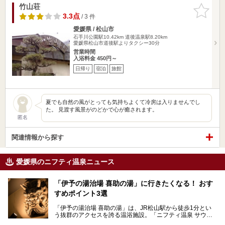
竹山荘
お気に入
りに追加
3.3点
/ 3 件
愛媛県 / 松山市
石手川公園駅10.42km
道後温泉駅8.20km
愛媛県松山市道後駅よりタクシー30分
営業時間
入浴料金 450円～
日帰り
宿泊
旅館
夏でも自然の風がとっても気持ちよくて冷房は入りませんでし
た。 見渡す風景がのどかで心が癒されます。
匿名
関連情報から探す
愛媛県のニフティ温泉ニュース
「伊予の湯治場 喜助の湯」に行きたくなる！ おす
すめポイント3選
「伊予の湯治場 喜助の湯」は、JR松山駅から徒歩1分とい
う抜群のアクセスを誇る温浴施設。「ニフティ温泉 サウナ
ランキング」で2年連続1位を獲得し、全国から多くのサウ