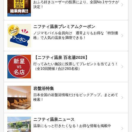
おふろ好きユーザーの投票により、全国No.1サウナが
決定！
ニフティ温泉プレミアムクーポン
ノジマモバイル会員向け 通常よりもお得な「特別価
格」で人気の温泉を満喫できる！
【ニフティ温泉 百名湯2026】
行ってみたい施設に投票してプレゼントを当てよう！
（全10回開催 / 合計260名様）
岩盤浴特集
日本全国の岩盤浴情報だけをピックアップ。まとめて
検索！
ニフティ温泉ニュース
温泉にもっと行きたくなる！お得な情報を掲載中