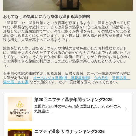
おもてなしの気遣いに心も身体も温まる温泉旅館
「温泉宿」や「温泉旅館」という言葉が存在するように、温泉とは切っても切
れない間柄なのが旅館です。古くは外湯の温泉を中心に立ち並び「湯治場」を
形成していた温泉旅館ですが、今では多くが内湯を有し、その地ならではの名
湯が楽しめるようになっています。また最近は、露天風呂付き客室を備えた施
設も増え、人気が高まっているようです。
旅館を訪れた際、趣あるしつらえや地域の食材を生かしたお料理などととも
に、旅情を大きくかきたててくれるのが細やかなところにまで行き届いた「お
もてなし」の心。そんな居心地の良い場所に滞在しながら自慢のお湯を心ゆく
まで満喫できる旅館の利用は、この上ない温泉の楽しみ方だといえるでしょ
う。
石手川公園駅の旅館で楽しめる温泉、日帰り温泉、スーパー銭湯の中でも特に
人気があるのは、
オーベルジュ道後(旧 浪花屋旅館)
、
うめ乃や
、
道後温泉
湯の宿 さち家
などの施設です。ぜひ一度は足を運んでみてください。
第20回ニフティ温泉年間ランキング2025
全国約2.2万件の中から頂点に選ばれた、2025年の人
気施設は…
ニフティ温泉 サウナランキング2026