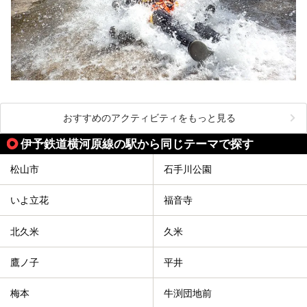
おすすめのアクティビティをもっと見る
伊予鉄道横河原線の駅から同じテーマで探す
松山市
石手川公園
いよ立花
福音寺
北久米
久米
鷹ノ子
平井
梅本
牛渕団地前