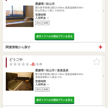
愛媛県 / 松山市
愛大医学部南口駅10.65km
道後温泉駅456m
松山空港より車にて約50分
営業時間
入浴料金 ～
宿泊
旅館
楽天トラベルの宿泊プランを見る
関連情報から探す
どうごや
お気に入
りに追加
-点
/ 0 件
愛媛県 / 松山市 / 道後温泉
愛大医学部南口駅10.70km
道後温泉駅400m
道後温泉駅から徒歩５分
営業時間
入浴料金 ～
宿泊
旅館
楽天トラベルの宿泊プランを見る