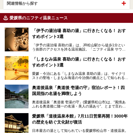
関連情報から探す
愛媛県のニフティ温泉ニュース
「伊予の湯治場 喜助の湯」に行きたくなる！ おす
すめポイント3選
「伊予の湯治場 喜助の湯」は、JR松山駅から徒歩1分とい
う抜群のアクセスを誇る温浴施設。「ニフティ温泉 サウナ
ランキング」で2年連続1位を獲得し、全国から多くのサウ
ナーが訪れる人気スポットです。天然温泉・サウナ・岩盤
「しまなみ温泉 喜助の湯」に行きたくなる！ おす
浴・食事・宿泊まで“癒しのすべて”がそろう人気施設の中で
すめポイント3選
も、特におすすめしたい3つのポイントについて厳選してお
届けします。読めばきっと、行きたくなること間違いなし！
愛媛・今治にある「しまなみ温泉 喜助の湯」は、サイクリ
ストの聖地・しまなみ海道の今治側の拠点として知られる人
気の温泉施設。「日本一サイクリストが集まる温泉」とも呼
ばれていて、自転車ロッカーや工具、給水サービスなど、旅
奥道後温泉「奥道後 壱湯の守」宿泊レポート！四
人に嬉しい工夫がたっぷり。お風呂は内湯から半露天、サウ
国屈指の名湯を満喫しよう
ナまで種類豊富で広々空間。泉質も温度もバリエーション豊
かで、湯めぐり感覚で楽しめちゃいます。
奥道後温泉「奥道後 壱湯の守」(愛媛県松山市)は、“風情あ
ふれる奥道後に随一の名湯・美人の湯あり”、とまで言われ
る四国屈指の名湯です。最も有名なのが、西日本最大級の大
今回は人気のこの施設の中でも、特におすすめしたい3つの
露天風呂。日々の生活から隔離された非日常感を味わえま
ポイントについて厳選してお届けします。読めばきっと、行
愛媛県「道後温泉本館」7月11日営業再開！3000年
す。
きたくなること間違いなし！
の歴史を紡ぐ文化財が復活
日帰り入浴も可能ですが、宿泊してじっくり楽しむのがベス
日本最古の湯として知られている愛媛県松山市・道後温泉。
ト。今回はニフティ温泉ライターである筆者自ら宿泊し、名