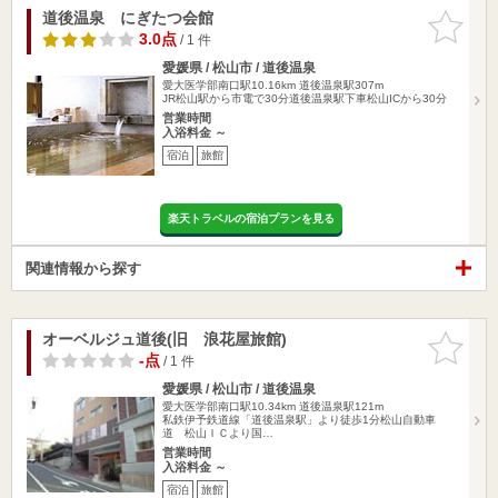
道後温泉 にぎたつ会館
お気に入
りに追加
3.0点
/ 1 件
愛媛県 / 松山市 / 道後温泉
愛大医学部南口駅10.16km
道後温泉駅307m
JR松山駅から市電で30分道後温泉駅下車松山ICから30分
営業時間
入浴料金 ～
宿泊
旅館
楽天トラベルの宿泊プランを見る
関連情報から探す
オーベルジュ道後(旧 浪花屋旅館)
お気に入
りに追加
-点
/ 1 件
愛媛県 / 松山市 / 道後温泉
愛大医学部南口駅10.34km
道後温泉駅121m
私鉄伊予鉄道線「道後温泉駅」より徒歩1分松山自動車
道 松山ＩＣより国…
営業時間
入浴料金 ～
宿泊
旅館