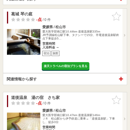
葛城 琴の庭
お気に入
りに追加
-点
/ 0 件
愛媛県 / 松山市
愛大医学部南口駅10.44km
道後温泉駅335m
JR予讃線松山駅下車、タクシーで15分、市電道後温泉駅終
点下車徒歩5…
営業時間
入浴料金 ～
宿泊
旅館
楽天トラベルの宿泊プランを見る
関連情報から探す
道後温泉 湯の宿 さち家
お気に入
りに追加
-点
/ 0 件
愛媛県 / 松山市
愛大医学部南口駅10.47km
道後温泉駅146m
ＪＲ 松山駅から伊予鉄道に乗車→「道後温泉駅」下車
し、徒歩3分
営業時間