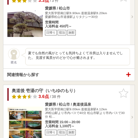
3.3点
/ 3 件
愛媛県 / 松山市
愛大医学部南口駅8.90km
道後温泉駅8.20km
愛媛県松山市道後駅よりタクシー30分
営業時間
入浴料金 450円～
日帰り
宿泊
旅館
夏でも自然の風がとっても気持ちよくて冷房は入りませんでし
た。 見渡す風景がのどかで心が癒されます。
匿名
関連情報から探す
奥道後 壱湯の守（いちゆのもり）
お気に入
りに追加
3.6点
/ 38 件
愛媛県 / 松山市 / 奥道後温泉
愛大医学部南口駅9.00km
道後温泉駅4.12km
JR松山駅より市内バスで40分 松山市駅より市内バスで30
分 松…
営業時間 15:00～20:00
入浴料金 1,100円～
日帰り
宿泊
旅館