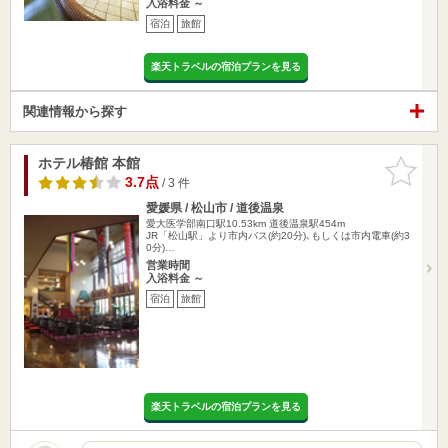
入浴料金 ～
宿泊
旅館
楽天トラベルの宿泊プランを見る
関連情報から探す
ホテル椿館 本館
お気に入
りに追加
3.7点
/ 3 件
愛媛県 / 松山市 / 道後温泉
愛大医学部南口駅10.53km
道後温泉駅454m
JR「松山駅」より市内バス(約20分)､もしくは市内電車(約3
0分)…
営業時間
入浴料金 ～
宿泊
旅館
楽天トラベルの宿泊プランを見る