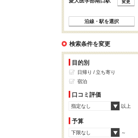
愛大医学部南口駅
変更
沿線・駅を選択
検索条件を変更
目的別
日帰り / 立ち寄り
宿泊
口コミ評価
指定なし
以上
予算
下限なし
～