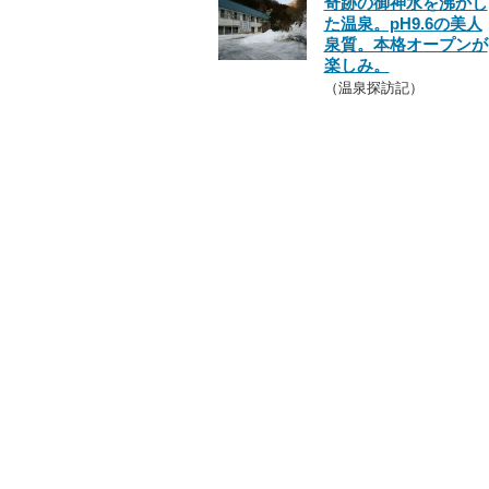
奇跡の御神水を沸かし
た温泉。pH9.6の美人
泉質。本格オープンが
楽しみ。
（温泉探訪記）