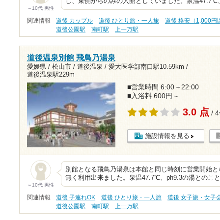
し、東側からのみの入館としていました。泉温47.7℃、
～10代 男性
関連情報
道後 カップル
道後 ひとり旅・一人旅
道後 格安（1,000
道後公園駅
南町駅
上一万駅
道後温泉別館 飛鳥乃湯泉
愛媛県 / 松山市 / 道後温泉 /
愛大医学部南口駅10.59km
/
道後温泉駅229m
■営業時間 6:00～22:00
■入浴料 600円～
3.0 点
/ 
施設情報を見る
別館となる飛鳥乃湯泉は本館と同じ時刻に営業開始と
無く利用出来ました。泉温47.7℃、ph9.3の湯との
～10代 男性
関連情報
道後 子連れOK
道後 ひとり旅・一人旅
道後 女子旅・女子
道後公園駅
南町駅
上一万駅