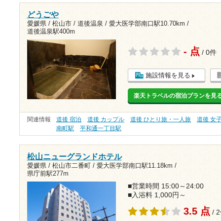
どうごや
愛媛県 / 松山市 / 道後温泉 /
愛大医学部南口駅10.70km
/
道後温泉駅400m
- 点
/ 0件
施設情報を見る
楽天トラベルの宿泊プランを見
関連情報
道後 宿泊
道後 カップル
道後 ひとり旅・一人旅
道後 女
南町駅
平和通一丁目駅
松山ニューグランドホテル
愛媛県 / 松山市二番町 /
愛大医学部南口駅11.18km
/
県庁前駅277m
■営業時間 15:00～24:00
■入浴料 1,000円～
3.5 点
/ 