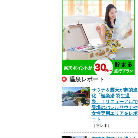
温泉レポート
サウナ＆露天が劇的進
化「極楽湯 羽生温
泉」！リニューアルで
登場のバレルサウナや
女性専用エリアをレポ
ート
（突レポ）