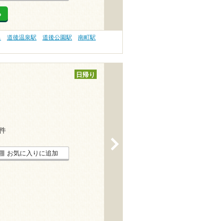
る
呂
道後温泉駅
道後公園駅
南町駅
日帰り
2件
>
お気に入りに追加