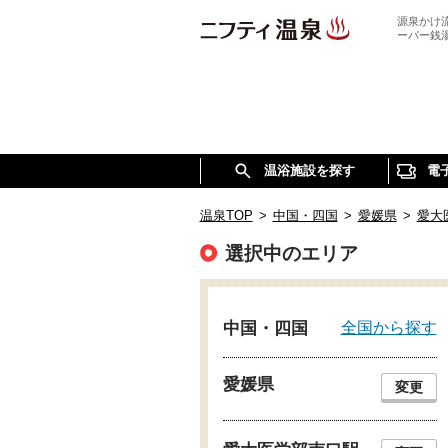
源泉かけ
ーパー銭
温浴施設を探す
電
温泉TOP
>
中国・四国
>
愛媛県
>
愛大
選択中のエリア
全国から探す
中国・四国
愛媛県
変更