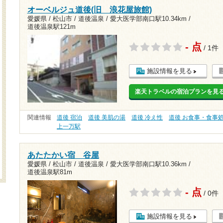
オーベルジュ道後(旧 浪花屋旅館)
愛媛県 / 松山市 / 道後温泉 /
愛大医学部南口駅10.34km
/
道後温泉駅121m
- 点
/ 1件
施設情報を見る
楽天トラベルの宿泊プランを見
関連情報
道後 宿泊
道後 美肌の湯
道後 冷え性
道後 お食事・食事
上一万駅
あたたかい宿 谷屋
愛媛県 / 松山市 / 道後温泉 /
愛大医学部南口駅10.36km
/
道後温泉駅81m
- 点
/ 0件
施設情報を見る