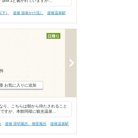
ph9.1と書かれていますが…
円以下）
道後 源泉かけ流し
道後温泉駅
日帰り
>
4件
お気に入りに追加
なり、こちらは朝から待たされること
ことですが、本館同様に観光温泉…
会
道後 貸切風呂、個室風呂
道後温泉駅