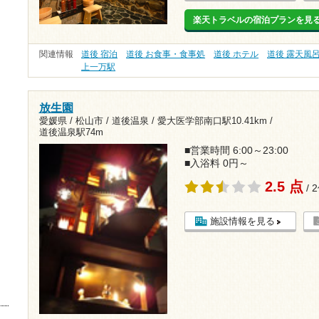
楽天トラベルの宿泊プランを見
関連情報
道後 宿泊
道後 お食事・食事処
道後 ホテル
道後 露天風
上一万駅
放生園
愛媛県 / 松山市 / 道後温泉 /
愛大医学部南口駅10.41km
/
道後温泉駅74m
■営業時間 6:00～23:00
■入浴料 0円～
2.5 点
/ 
施設情報を見る