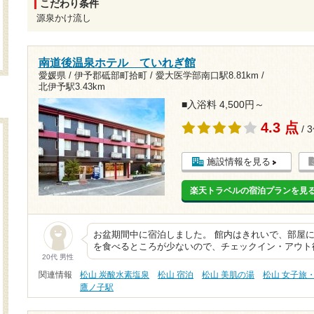
こだわり条件
源泉かけ流し
南道後温泉ホテル ていれぎ館
愛媛県 / 伊予郡砥部町拾町 /
愛大医学部南口駅8.81km
/
北伊予駅3.43km
■入浴料 4,500円～
4.3 点
/ 
施設情報を見る
楽天トラベルの宿泊プランを見
お盆期間中に宿泊しました。 館内はきれいで、部屋に
を食べるところが少ないので、チェックイン・アウト
20代 男性
関連情報
松山 炭酸水素塩泉
松山 宿泊
松山 美肌の湯
松山 女子旅
鷹ノ子駅