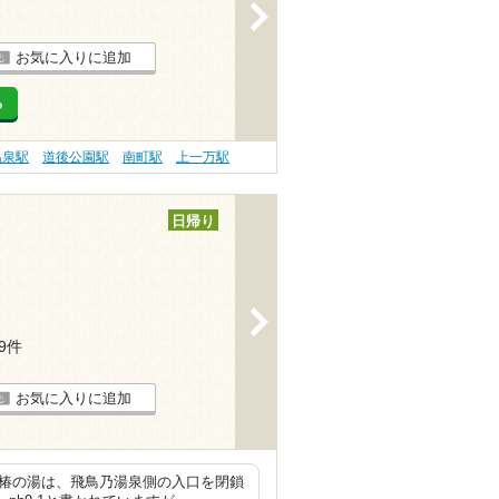
>
お気に入りに追加
る
温泉駅
道後公園駅
南町駅
上一万駅
日帰り
>
29件
お気に入りに追加
。椿の湯は、飛鳥乃湯泉側の入口を閉鎖