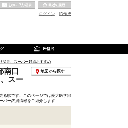
お気に入りの温泉
最近の履歴
ログイン
ID作成
グ
岩盤浴
り温泉、スーパー銭湯おすすめ
部南口
地図から探す
泉、スー
走る駅です。このページでは愛大医学部
ーパー銭湯情報をご紹介します。