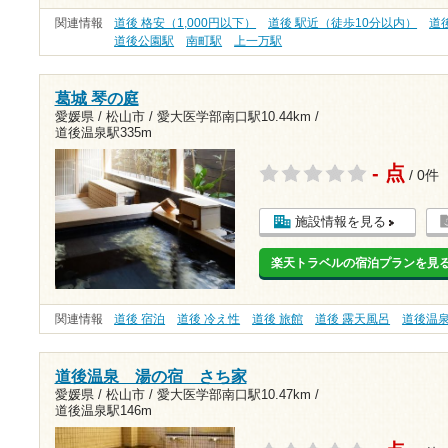
関連情報
道後 格安（1,000円以下）
道後 駅近（徒歩10分以内）
道
道後公園駅
南町駅
上一万駅
葛城 琴の庭
愛媛県 / 松山市 /
愛大医学部南口駅10.44km
/
道後温泉駅335m
- 点
/ 0件
施設情報を見る
楽天トラベルの宿泊プランを見
関連情報
道後 宿泊
道後 冷え性
道後 旅館
道後 露天風呂
道後温
道後温泉 湯の宿 さち家
愛媛県 / 松山市 /
愛大医学部南口駅10.47km
/
道後温泉駅146m