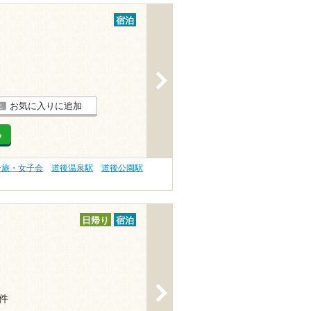
宿泊
>
お気に入りに追加
る
子旅・女子会
道後温泉駅
道後公園駅
日帰り
宿泊
>
2件