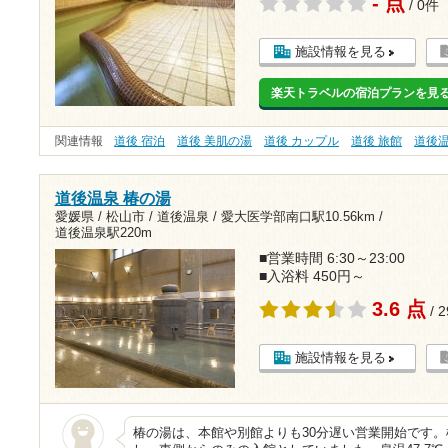
- 点
/ 0件
施設情報を見る
楽天トラベルの宿泊プランを見
関連情報
道後 宿泊
道後 美肌の湯
道後 カップル
道後 旅館
道後
道後温泉 椿の湯
愛媛県 / 松山市 / 道後温泉 /
愛大医学部南口駅10.56km
/
道後温泉駅220m
■営業時間 6:30～23:00
■入浴料 450円～
3.6 点
/ 
施設情報を見る
椿の湯は、本館や別館よりも30分遅い営業開始です