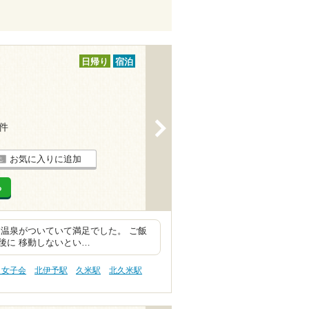
日帰り
宿泊
>
3件
お気に入りに追加
る
温泉がついていて満足でした。 ご飯
後に 移動しないとい…
・女子会
北伊予駅
久米駅
北久米駅