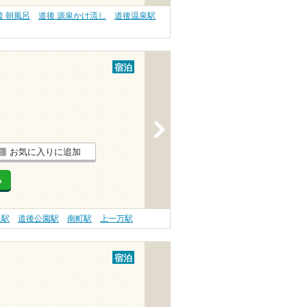
後 朝風呂
道後 源泉かけ流し
道後温泉駅
宿泊
>
お気に入りに追加
る
泉駅
道後公園駅
南町駅
上一万駅
宿泊