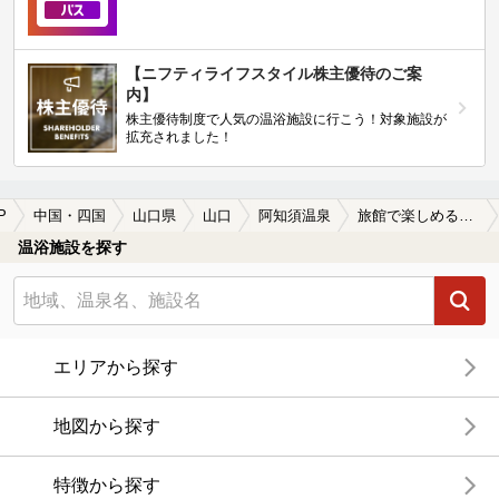
【ニフティライフスタイル株主優待のご案
内】
株主優待制度で人気の温浴施設に行こう！対象施設が
拡充されました！
P
中国・四国
山口県
山口
阿知須温泉
旅館で楽しめる阿知須温泉の温泉、日帰り温泉、スーパー銭湯おすすめ
温浴施設を探す
エリアから探す
地図から探す
特徴から探す