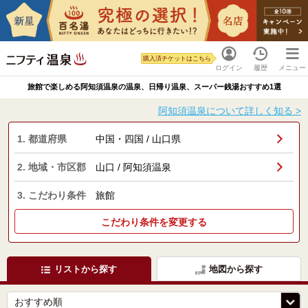
購入済チケットはこちら
ログイン
履歴
メニュー
旅館で楽しめる阿知須温泉の温泉、日帰り温泉、スーパー銭湯おすすめ1選
阿知須温泉について詳しく知る >
1. 都道府県
中国・四国 / 山口県
2. 地域・市区郡
山口 / 阿知須温泉
3. こだわり条件
旅館
こだわり条件を変更する
リストから探す
地図から探す