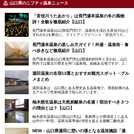
山口県のニフティ温泉ニュース
「音信川うたあかり」は長門湯本温泉の冬の風物
詩！全貌を徹底紹介【山口】
長門湯本温泉(山口県長門市)で、温泉街を流れる音信川(おと
ずれがわ)を舞台に、ライトアップイベント「音信川うたあ
かり」が開催されています。2024年の期間は、1月26日(金)
～3月3日(日)。詩のナレーションや音楽に合わせた幻想的な
長門湯本温泉の楽しみ方ガイド！外湯・温泉街・食
光の演出や、地元児童生徒が製作した作品などを設置。温泉
べ歩きなど徹底紹介【山口】
街を一段と輝かせてくれます。
長門湯本温泉(山口県長門市)は開湯約600年と言われ、山口
今回は筆者自ら「音信川うたあかり2024」を体験し、その
県内では最古の歴史を持つ温泉地。由緒ある地ですが、202
全貌を徹底紹介。また同時期に開催されている「湯道展in長
0年には温泉街自体がリノベーション。全く新しい温泉地に
門湯本温泉」も併せてご紹介します。
生まれ変わりました。
湯田温泉の名宿13選とおすすめ観光スポット・グル
メまとめ
今回は、外湯(日帰り入浴施設)である「恩湯」をはじめ、温
泉街をそぞろ歩きしながら、見所や食べ歩きスポットを徹底
湯田温泉は、山口県にある歴史ある温泉地で、美肌効果のあ
紹介。また、アクセスの注意点も併せてご紹介します！
るアルカリ性単純温泉で知られています。
湯田温泉では、瑠璃光寺五重塔などの観光スポット、「そば
柚木慈生温泉は天然炭酸泉の名湯！宿泊すべき３つ
寿司」などのグルメスポット、なかには「女将劇場」なんて
の理由とは？【山口】
一風変わった催しを実施している旅館もあり、観光を満喫で
きる場所がたくさんあります。
柚木慈生温泉(山口県山口市)は、島根県との県境近くにある
山中の一軒宿。温泉法基準値の8倍を超える遊離二酸化炭素
この記事では、湯田温泉の魅力を味わえる宿泊施設や日帰り
(炭酸)を含み、貴重な天然炭酸泉として多くの温泉ファンに
温泉、見どころ満載の観光・グルメスポットに加え、アクセ
親しまれています。
ス方法も紹介します！
NEW：山口県湯田に憩いの場となる温浴施設「湯