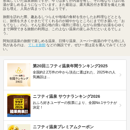
形成していた温泉旅館ですが、今では多くが内湯を有し、その地ならではの名
湯が楽しめるようになっています。また最近は、露天風呂付き客室を備えた施
設も増え、人気が高まっているようです。
旅館を訪れた際、趣あるしつらえや地域の食材を生かしたお料理などととも
に、旅情を大きくかきたててくれるのが細やかなところにまで行き届いた「お
もてなし」の心。そんな居心地の良い場所に滞在しながら自慢のお湯を心ゆく
まで満喫できる旅館の利用は、この上ない温泉の楽しみ方だといえるでしょ
う。
阿知須温泉の旅館で楽しめる温泉、日帰り温泉、スーパー銭湯の中でも特に人
気があるのは、
てしま旅館
などの施設です。ぜひ一度は足を運んでみてくださ
い。
第20回ニフティ温泉年間ランキング2025
全国約2.2万件の中から頂点に選ばれた、2025年の人
気施設は…
ニフティ温泉 サウナランキング2026
おふろ好きユーザーの投票により、全国No.1サウナが
決定！
ニフティ温泉プレミアムクーポン