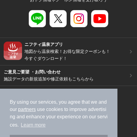
ニフティ温泉アプリ
地図から温泉検索！お得な限定クーポンも！
今すぐダウンロード！
ご意見ご要望 ・お問い合わせ
施設データの新規追加や修正依頼もこちらから
スマートフォン
/
PC
加盟店募集（資料請求）
広告出稿のご案内
By using our services, you agree that we and
our
partners
use cookies to improve advertisi
利用規約
ライフスタイルMEMBERS+規約
ng and enhance your experience on our servi
特定商取引法に基づく表記
ヘルプ
採用情報
ces.
Learn more
運営会社
個人情報保護ポリシー