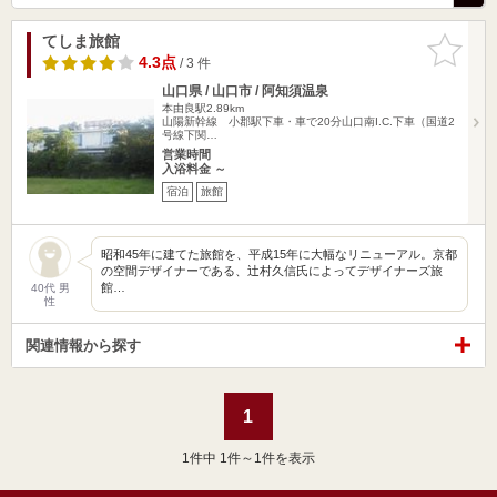
てしま旅館
お気に入
りに追加
4.3点
/ 3 件
山口県 / 山口市 / 阿知須温泉
本由良駅2.89km
山陽新幹線 小郡駅下車・車で20分山口南I.C.下車（国道2
号線下関…
営業時間
入浴料金 ～
宿泊
旅館
昭和45年に建てた旅館を、平成15年に大幅なリニューアル。京都
の空間デザイナーである、辻村久信氏によってデザイナーズ旅
館…
40代 男
性
関連情報から探す
1
1
件中 1件～1件を表示