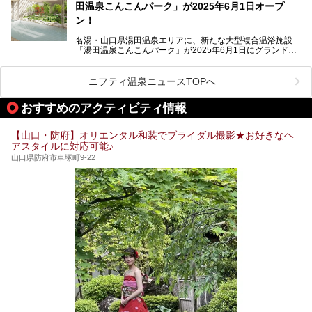
田温泉こんこんパーク」が2025年6月1日オープ
日帰り入浴も可能ですが、その真価を存分に満喫するならば
宿泊がベスト。今回は、知られざるその理由を詳細解説。温
ン！
泉ファンなら一度は行ってみたい炭酸泉の名湯を、存分にご
紹介します！
名湯・山口県湯田温泉エリアに、新たな大型複合温浴施設
「湯田温泉こんこんパーク」が2025年6月1日にグランドオ
ープンします！
総工費はなんと約42億円。温泉だけでなく、交流できる施
ニフティ温泉ニュースTOPへ
設として整備され、まさに“温泉のテーマパーク”のようなス
ポットです。今回は、その魅力を3つの注目ポイントに分け
おすすめのアクティビティ情報
てご紹介します。
【山口・防府】オリエンタル和装でブライダル撮影★お好きなヘ
アスタイルに対応可能♪
山口県防府市車塚町9-22