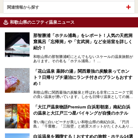
関連情報から探す
和歌山県のニフティ温泉ニュース
那智勝浦「ホテル浦島」をレポート！人気の天然洞
窟風呂「忘帰洞」や「玄武洞」など全浴室を詳しく
紹介！
和歌山県の那智勝浦町にとんでもないスケールの温泉旅館が
あります。その名も「ホテル浦島」！
4つの館に6ヵ所のお風呂、うち2ヵ所は巨大な天然洞窟温
泉。日本一長いエスカレーターで「本館」と「山上館」を結
「花山温泉 薬師の湯」関西最強の炭酸泉ってホン
び、海を一望する絶景も。
ト？日帰りプチ湯治にランチ付きのプランもおすす
6ヵ所のお風呂のうち5ヵ所までは日帰り入浴も可。可愛ら
め！
しいカメさんの形の送迎船「浦島丸」に乗っていざ、温泉の
湧く竜宮城へ！
和歌山県に関西最強の炭酸泉と呼ばれる非常にユニークで質
の良い温泉が湧いています。しかも日帰り温泉としての施設
───
が整っていて、宿泊までできるんです。名前は「花山温泉
提供元：那智勝浦町【PR】
薬師の湯」。朝一番のお風呂にはパリパリシャリシャリと膜
「大江戸温泉物語Premium 白浜彩朝楽」南紀白浜
この記事は那智勝浦町のPR記事です。
が張って、それを砕きながら入浴できるとか！
の温泉と大江戸三つ星バイキングが自慢のホテル
そんな驚きの「花山温泉」を取材してきました。釜飯などラ
青い海に白いビーチが美しい和歌山県の南紀白浜。「円月
ンチに人気のお食事処メニューも紹介しちゃいます！
島」「千畳敷」「三段壁」と絶景スポットがたくさんありま
す。もちろんいい温泉もたっぷり湧いていて、日本書紀に登
場する歴史の古さから日本三古湯の一つにも。
白浜温泉を満喫する！おすすめの旅館・ホテル14選