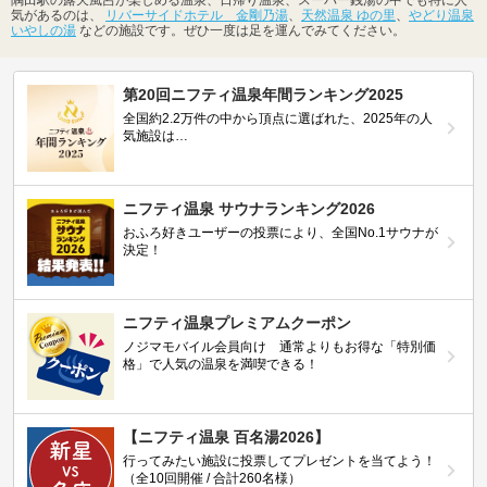
隅田駅の露天風呂が楽しめる温泉、日帰り温泉、スーパー銭湯の中でも特に人
気があるのは、
リバーサイドホテル 金剛乃湯
、
天然温泉 ゆの里
、
やどり温泉
いやしの湯
などの施設です。ぜひ一度は足を運んでみてください。
第20回ニフティ温泉年間ランキング2025
全国約2.2万件の中から頂点に選ばれた、2025年の人
気施設は…
ニフティ温泉 サウナランキング2026
おふろ好きユーザーの投票により、全国No.1サウナが
決定！
ニフティ温泉プレミアムクーポン
ノジマモバイル会員向け 通常よりもお得な「特別価
格」で人気の温泉を満喫できる！
【ニフティ温泉 百名湯2026】
行ってみたい施設に投票してプレゼントを当てよう！
（全10回開催 / 合計260名様）