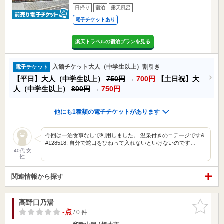
日帰り
宿泊
露天風呂
電子チケットあり
楽天トラベルの宿泊プランを見る
入館チケット大人（中学生以上）割引き
電子チケット
【平日】大人（中学生以上）
750円
→
700円
【土日祝】大
人（中学生以上）
800円
→
750円
他にも1種類の電子チケットがあります
今回は一泊食事なしで利用しました。 温泉付きのコテージです&
#128518; 自分で蛇口をひねって入れないといけないのです…
40代 女
性
関連情報から探す
高野口乃湯
お気に入
りに追加
-点
/ 0 件