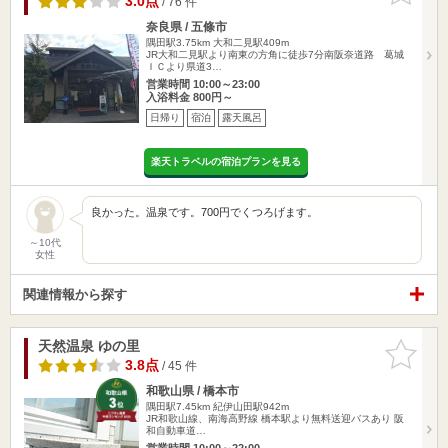
3.0点
/ 76 件
奈良県 / 五條市
隅田駅3.75km
大和二見駅409m
JR大和二見駅より南東の方角に徒歩7分南阪奈道路 葛城
ＩＣより県道3…
営業時間 10:00～23:00
入浴料金 800円～
日帰り
宿泊
露天風呂
楽天トラベルの宿泊プランを見る
良かった。温泉です。700円でくつろげます。
～10代
女性
関連情報から探す
天然温泉 ゆの里
お気に入
りに追加
3.8点
/ 45 件
和歌山県 / 橋本市
隅田駅7.45km
紀伊山田駅942m
JR和歌山線、南海高野線 橋本駅より無料送迎バスあり 阪
和自動車道…
営業時間 10:00～22:00