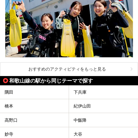
おすすめのアクティビティをもっと見る
和歌山線の駅から同じテーマで探す
隅田
下兵庫
橋本
紀伊山田
高野口
中飯降
妙寺
大谷