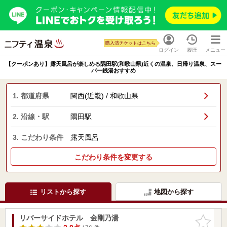
購入済チケットはこちら
ログイン
履歴
メニュー
【クーポンあり】露天風呂が楽しめる隅田駅(和歌山県)近くの温泉、日帰り温泉、スー
パー銭湯おすすめ
1. 都道府県
関西(近畿) / 和歌山県
2. 沿線・駅
隅田駅
3. こだわり条件
露天風呂
こだわり条件を変更する
リストから探す
地図から探す
リバーサイドホテル 金剛乃湯
お気に入
りに追加