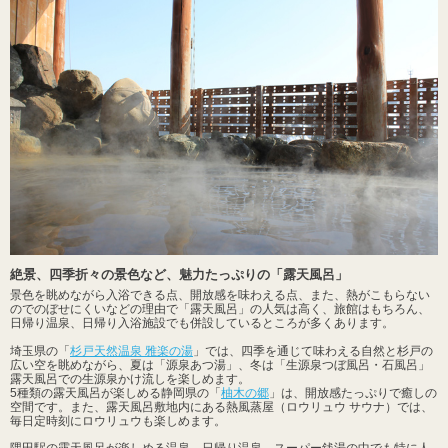
絶景、四季折々の景色など、魅力たっぷりの「露天風呂」
景色を眺めながら入浴できる点、開放感を味わえる点、また、熱がこもらない
のでのぼせにくいなどの理由で「露天風呂」の人気は高く、旅館はもちろん、
日帰り温泉、日帰り入浴施設でも併設しているところが多くあります。
埼玉県の「
杉戸天然温泉 雅楽の湯
」では、四季を通じて味わえる自然と杉戸の
広い空を眺めながら、夏は「源泉あつ湯」、冬は「生源泉つぼ風呂・石風呂」
露天風呂での生源泉かけ流しを楽しめます。
5種類の露天風呂が楽しめる静岡県の「
柚木の郷
」は、開放感たっぷりで癒しの
空間です。また、露天風呂敷地内にある熱風蒸屋（ロウリュウ サウナ）では、
毎日定時刻にロウリュウも楽しめます。