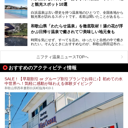
と観光スポット10選
そんな「南紀白浜温泉」の「大江戸温泉物語Premium 白浜
彩朝楽」で2025年9月から人気の「大江戸三つ星バイキン
白浜温泉は古い歴史を持つ温泉地のひとつで、全国各地から
グ」がスタートしました。温泉＆バイキング＆レジャースポ
観光客が訪れるスポットです。名前は聞いたことがあるもの
ットとしてのこのホテルの魅力をたっぷり体験してきたので
の、何県にある温泉地なのか、どのような泉質の温泉なの
早速紹介します！
か、実は知らない方も多いのではないでしょうか。
和歌山県「わたらせ温泉」を徹底取材！湯の花が浮
───
かぶ日帰り温泉で癒されて♡美味しい地元食も
そこで今回は、白浜温泉ビギナー向けの基本情報をご紹介し
提供元：大江戸温泉物語ホテルズ＆リゾーツ株式会社【P
ながら、おすすめの旅館・ホテルをお届けします。また、白
R】
時間を気にせず、すべてを忘れ、ゆったりと自然の中で癒さ
浜温泉を訪れるなら外せない観光スポットも合わせてご紹介
この記事は大江戸温泉物語Premium 白浜彩朝楽のPR記事で
れたい。そんなときにおすすめなのが、和歌山県田辺市の
します。
す。
「わたらせ温泉」です。現地にたどり着くまでの間も、道中
の豊かな山々を眺めながら、どんどん期待が膨らみますよ。
ニフティ温泉ニュースTOPへ
「わたらせ温泉」では、温泉に入れるだけではなく、地元の
特産品を使った食事をいただける「露天食堂」でお腹も満た
おすすめのアクティビティ情報
すことができます。ぜひチェックしてくださいね。
SALE！【早期割引 or グループ割引プランでお得に♪】初めての水
中世界へ！気軽に感動が味わえる体験ダイビング
和歌山県西牟婁郡白浜町臨海410-1