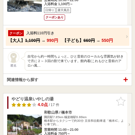
入浴料金 1,100円～
日帰り
露天風呂
クーポンあり
入浴料110円引き
クーポン
【大人】
1,100円
→
990円
【子ども】
660円
→
550円
自宅から約一時間ちょっと。ひと昔前のローカルな雰囲気が好き
で月に２～３回の割で来ています。館内着(これもひと昔前のア
ロハ風…
匿名
関連情報から探す
やどり温泉いやしの湯
お気に入
りに追加
4.0点
/ 17 件
和歌山県 / 橋本市
隅田駅7.85km
極楽橋駅6.86km
橋本駅からタクシーで約30分 京奈和自動車道「橋本IC」よ
り車で約…
営業時間 11:00～21:00
入浴料金 750円～