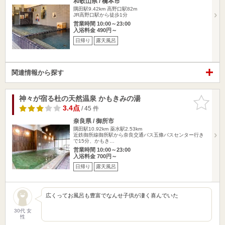
和歌山県 / 橋本市
隅田駅9.42km
高野口駅82m
JR高野口駅から徒歩1分
営業時間 10:00～23:00
入浴料金 490円～
日帰り
露天風呂
関連情報から探す
神々が宿る杜の天然温泉 かもきみの湯
お気に入
りに追加
3.4点
/ 45 件
奈良県 / 御所市
隅田駅10.92km
薬水駅2.53km
近鉄御所線御所駅から奈良交通バス五條バスセンター行き
で15分、かもき…
営業時間 10:00～23:00
入浴料金 700円～
日帰り
露天風呂
広くってお風呂も豊富でなんせ子供が凄く喜んでいた
30代 女
性