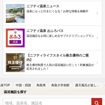
ニフティ温泉ニュース
温泉にもっと行きたくなる！お得な情報を掲載中
ニフティ温泉 おふろパス
温浴施設をお得に楽しめるサブスクリプションプラン
【ニフティライフスタイル株主優待のご案
内】
株主優待制度で人気の温浴施設に行こう！対象施設が
拡充されました！
温泉TOP
中国・四国
鳥取県
鳥取大学前駅
露天風呂が楽しめる鳥取大学前駅近くの温泉、日帰り温泉、スーパー銭湯おすすめ
温浴施設を探す