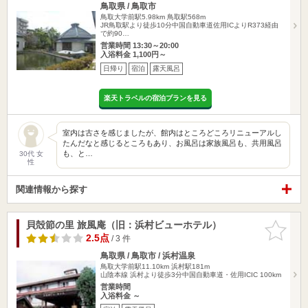
鳥取県 / 鳥取市
鳥取大学前駅5.98km
鳥取駅568m
JR鳥取駅より徒歩10分中国自動車道佐用ICよりR373経由
で約90…
営業時間 13:30～20:00
入浴料金 1,100円～
日帰り
宿泊
露天風呂
楽天トラベルの宿泊プランを見る
室内は古さを感じましたが、館内はところどころリニューアルし
たんだなと感じるところもあり、お風呂は家族風呂も、共用風呂
も、と…
30代 女
性
関連情報から探す
貝殻節の里 旅風庵（旧：浜村ビューホテル）
お気に入
りに追加
2.5点
/ 3 件
鳥取県 / 鳥取市 / 浜村温泉
鳥取大学前駅11.10km
浜村駅181m
山陰本線 浜村より徒歩3分中国自動車道・佐用ICIC 100km
営業時間
入浴料金 ～