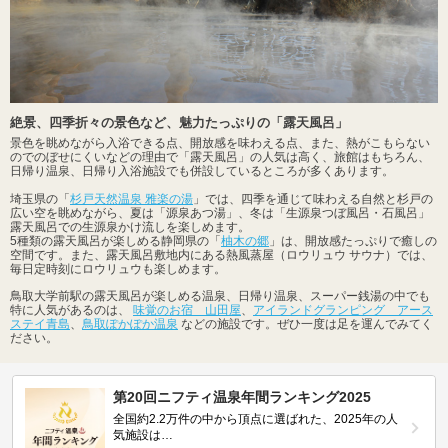
絶景、四季折々の景色など、魅力たっぷりの「露天風呂」
景色を眺めながら入浴できる点、開放感を味わえる点、また、熱がこもらない
のでのぼせにくいなどの理由で「露天風呂」の人気は高く、旅館はもちろん、
日帰り温泉、日帰り入浴施設でも併設しているところが多くあります。
埼玉県の「
杉戸天然温泉 雅楽の湯
」では、四季を通じて味わえる自然と杉戸の
広い空を眺めながら、夏は「源泉あつ湯」、冬は「生源泉つぼ風呂・石風呂」
露天風呂での生源泉かけ流しを楽しめます。
5種類の露天風呂が楽しめる静岡県の「
柚木の郷
」は、開放感たっぷりで癒しの
空間です。また、露天風呂敷地内にある熱風蒸屋（ロウリュウ サウナ）では、
毎日定時刻にロウリュウも楽しめます。
鳥取大学前駅の露天風呂が楽しめる温泉、日帰り温泉、スーパー銭湯の中でも
特に人気があるのは、
味覚のお宿 山田屋
、
アイランドグランピング アース
ステイ青島
、
鳥取ぽかぽか温泉
などの施設です。ぜひ一度は足を運んでみてく
ださい。
第20回ニフティ温泉年間ランキング2025
全国約2.2万件の中から頂点に選ばれた、2025年の人
気施設は…