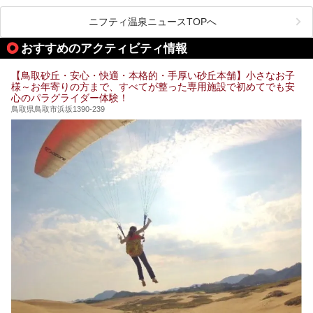
ップしてご紹介します。
を紹介します！
観光客に限らず、地元の人々にも親しまれている「鳥取温
ニフティ温泉ニュースTOPへ
泉」を、大正14年からある歴史のある「元湯温泉」で堪能
してきました！
おすすめのアクティビティ情報
【鳥取砂丘・安心・快適・本格的・手厚い砂丘本舗】小さなお子
様～お年寄りの方まで、すべてが整った専用施設で初めてでも安
心のパラグライダー体験！
鳥取県鳥取市浜坂1390-239