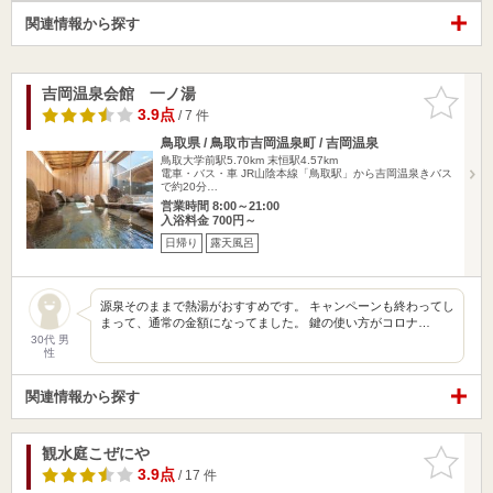
関連情報から探す
吉岡温泉会館 一ノ湯
お気に入
りに追加
3.9点
/ 7 件
鳥取県 / 鳥取市吉岡温泉町 / 吉岡温泉
鳥取大学前駅5.70km
末恒駅4.57km
電車・バス・車 JR山陰本線「鳥取駅」から吉岡温泉きバス
で約20分…
営業時間 8:00～21:00
入浴料金 700円～
日帰り
露天風呂
源泉そのままで熱湯がおすすめです。 キャンペーンも終わってし
まって、通常の金額になってました。 鍵の使い方がコロナ…
30代 男
性
関連情報から探す
観水庭こぜにや
お気に入
りに追加
3.9点
/ 17 件