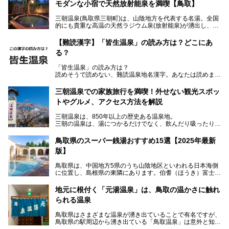
モダンな小宿で天然放射能泉を満喫【鳥取】
三朝温泉(鳥取県三朝町)は、山陰地方を代表する名湯。全国
的にも貴重な高温の天然ラジウム泉(放射能泉)が湧出し、古
くから湯治客や観光客で賑わう古湯です。
「木造りの宿 橋津屋」は、三朝温泉街中心部にある創業約3
【難読漢字】「皆生温泉」の読み方は？どこにあ
00年の老舗旅館。客室は全12室と少なめですが、木の温も
る？
りを大切にした瀟洒な雰囲気が特徴。口コミの評価も高い和
モダンな小宿です。
「皆生温泉」の読み方は？
読めそうで読めない、難読温泉地名漢字。あなたは読めます
今回、筆者自ら宿泊し、「木造りの宿 橋津屋」の魅力をご
か？
紹介します！
三朝温泉での家族旅行を満喫！外せない観光スポッ
トやグルメ、アクセス方法を解説
三朝温泉は、850年以上の歴史ある温泉地。
三朝の温泉は、湯につかるだけでなく、飲んだり吸ったりし
ても効能があるとされ、体の外側と内側の両方から体を癒す
ことができます。
鳥取県のスーパー銭湯おすすめ15選【2025年最新
版】
国の有形文化財に認定されている「旅館大橋」を筆頭に歴史
ある温泉旅館が軒を連ね、周辺には、断崖絶壁の中に建立さ
鳥取県は、中国地方5県のうち山陰地区といわれる日本海側
れている「三徳投入堂」などの観光スポットが充実。
に位置し、島根県の東隣にあります。伯耆（ほうき）富士と
さらに、B級グルメの「ラードン麺」など三朝ならではのグ
も称される、中国地方の最高峰・大山（だいせん）を擁し、
ルメスポットも充実しており、宿泊でも日帰り旅行でも楽し
鳥取市の鳥取砂丘など、地理的な見どころの多いエリアで
めるのが特徴です。
地元に根付く「元湯温泉」は、鳥取の温かさに触れ
す。
られる温泉
皆生（かいけ）温泉、三朝（みささ）温泉といった古くから
また、意外にアクセスが容易なのも魅力。都市圏から離れて
知られる温泉郷があるのも鳥取県の魅力のひとつ。良質なラ
いるものの、鳥取空港から電車・自動車・バスなど公共交通
鳥取県はさまざまな温泉が湧き出ていることで有名ですが、
ジウム泉が湧き、飲泉のできる施設も多くあります。そんな
機関も充実しています。
鳥取県の駅周辺から湧き出ている「鳥取温泉」は意外と知ら
鳥取県内でおすすめのスーパー銭湯＆日帰り温泉をピックア
三朝温泉の魅力を味わえる温泉旅館や観光スポット、グルメ
れていません。