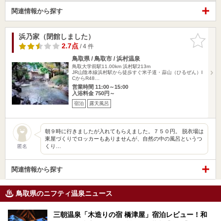
関連情報から探す
浜乃家（閉館しました）
お気に入
りに追加
2.7点
/ 4 件
鳥取県 / 鳥取市 / 浜村温泉
鳥取大学前駅11.00km
浜村駅213m
JR山陰本線浜村駅から徒歩すぐ米子道・蒜山（ひるぜん）I
CからR48…
営業時間 11:00～15:00
入浴料金 750円～
宿泊
露天風呂
朝９時に行きましたが入れてもらえました。７５０円。 脱衣場は
東屋づくりでロッカーもありませんが、自然の中の風呂というつ
くり…
匿名
関連情報から探す
鳥取県のニフティ温泉ニュース
三朝温泉「木造りの宿 橋津屋」宿泊レビュー！和