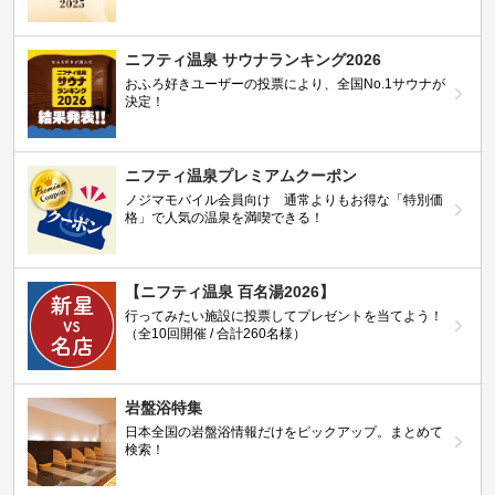
ニフティ温泉 サウナランキング2026
おふろ好きユーザーの投票により、全国No.1サウナが
決定！
ニフティ温泉プレミアムクーポン
ノジマモバイル会員向け 通常よりもお得な「特別価
格」で人気の温泉を満喫できる！
【ニフティ温泉 百名湯2026】
行ってみたい施設に投票してプレゼントを当てよう！
（全10回開催 / 合計260名様）
岩盤浴特集
日本全国の岩盤浴情報だけをピックアップ。まとめて
検索！