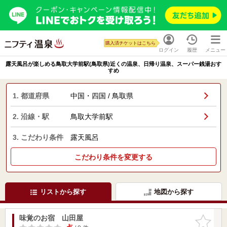
購入済チケットはこちら
ログイン
履歴
メニュー
露天風呂が楽しめる鳥取大学前駅(鳥取県)近くの温泉、日帰り温泉、スーパー銭湯おす
すめ
1. 都道府県
中国・四国 / 鳥取県
2. 沿線・駅
鳥取大学前駅
3. こだわり条件
露天風呂
こだわり条件を変更する
リストから探す
地図から探す
味覚のお宿 山田屋
お気に入
りに追加