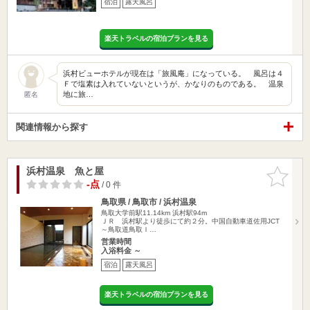
宿泊
露天風呂
楽天トラベルの宿泊プランを見る
浜村ビューホテルが現在は「旅風庵」になっている。 風呂は４
Ｆで塩素は入れていないというが、かなりのものである。 温泉
地に旅…
匿名
関連情報から探す
浜村温泉 魚と屋
お気に入
りに追加
-点
/ 0 件
鳥取県 / 鳥取市 / 浜村温泉
鳥取大学前駅11.14km
浜村駅94m
ＪＲ 浜村駅より徒歩にて約２分。中国自動車道佐用JCT
～鳥取道鳥取Ｉ…
営業時間
入浴料金 ～
宿泊
露天風呂
楽天トラベルの宿泊プランを見る