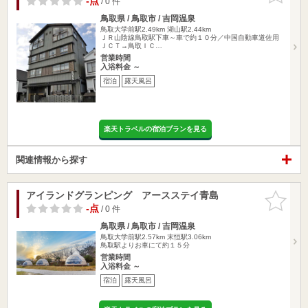
-点
/ 0 件
鳥取県 / 鳥取市 / 吉岡温泉
鳥取大学前駅2.49km
湖山駅2.44km
ＪＲ山陰線鳥取駅下車～車で約１０分／中国自動車道佐用
ＪＣＴ→鳥取ＩＣ…
営業時間
入浴料金 ～
宿泊
露天風呂
楽天トラベルの宿泊プランを見る
関連情報から探す
アイランドグランピング アースステイ青島
お気に入
りに追加
-点
/ 0 件
鳥取県 / 鳥取市 / 吉岡温泉
鳥取大学前駅2.57km
末恒駅3.06km
鳥取駅よりお車にて約１５分
営業時間
入浴料金 ～
宿泊
露天風呂