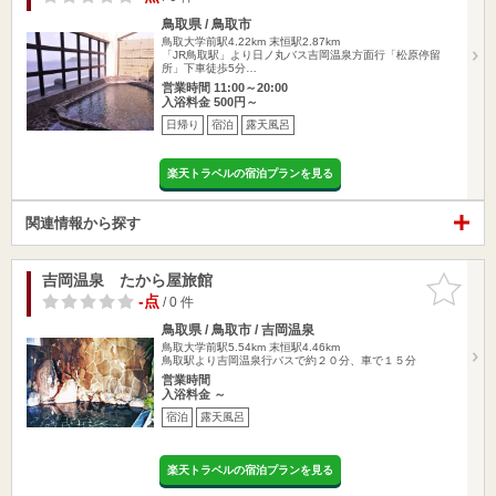
鳥取県 / 鳥取市
鳥取大学前駅4.22km
末恒駅2.87km
「JR鳥取駅」より日ノ丸バス吉岡温泉方面行「松原停留
所」下車徒歩5分…
営業時間 11:00～20:00
入浴料金 500円～
日帰り
宿泊
露天風呂
楽天トラベルの宿泊プランを見る
関連情報から探す
吉岡温泉 たから屋旅館
お気に入
りに追加
-点
/ 0 件
鳥取県 / 鳥取市 / 吉岡温泉
鳥取大学前駅5.54km
末恒駅4.46km
鳥取駅より吉岡温泉行バスで約２０分、車で１５分
営業時間
入浴料金 ～
宿泊
露天風呂
楽天トラベルの宿泊プランを見る