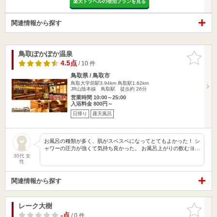
楽天トラベルの宿泊プランを見る
関連情報から探す
鳥取ぽかぽか温泉
お気に入
りに追加
4.5点
/ 10 件
鳥取県 / 鳥取市
鳥取大学前駅3.94km
鳥取駅1.62km
JR山陰本線 鳥取駅 徒歩約 26分
営業時間 10:00～25:00
入浴料金 800円～
日帰り
露天風呂
お風呂の種類が多く、肌がスベスベになってとてもよかった！ シ
ャワーの圧力が強くて気持ち良かった。 お風呂上がりの飲むヨ…
30代 女
性
関連情報から探す
レーク大樹
お気に入
りに追加
-点
/ 0 件