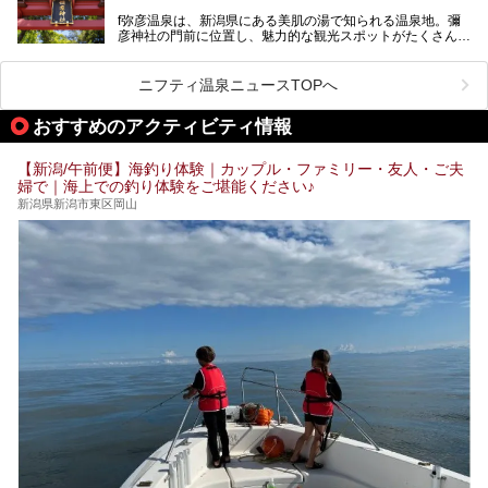
含む３つのポイントをご紹介！
───
f弥彦温泉は、新潟県にある美肌の湯で知られる温泉地。彌
彦神社の門前に位置し、魅力的な観光スポットがたくさんあ
提供元：一般社団法人 雪国観光舎【PR】
ります。
この記事は一般社団法人 雪国観光舎のPRレポート記事で
この記事では、弥彦温泉の宿泊に最適なおすすめ宿や、日帰
ニフティ温泉ニュースTOPへ
す。
り施設、グルメスポット、弥彦の自然を堪能できる観光スポ
ットをご紹介します。初めての弥彦温泉旅行を計画している
おすすめのアクティビティ情報
方に向けて、弥彦温泉の魅力を存分にお伝えしますので、ぜ
ひ参考にしてみてくださいね！
【新潟/午前便】海釣り体験｜カップル・ファミリー・友人・ご夫
婦で｜海上での釣り体験をご堪能ください♪
新潟県新潟市東区岡山