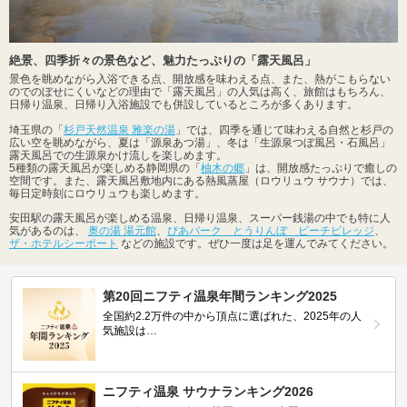
絶景、四季折々の景色など、魅力たっぷりの「露天風呂」
景色を眺めながら入浴できる点、開放感を味わえる点、また、熱がこもらない
のでのぼせにくいなどの理由で「露天風呂」の人気は高く、旅館はもちろん、
日帰り温泉、日帰り入浴施設でも併設しているところが多くあります。
埼玉県の「
杉戸天然温泉 雅楽の湯
」では、四季を通じて味わえる自然と杉戸の
広い空を眺めながら、夏は「源泉あつ湯」、冬は「生源泉つぼ風呂・石風呂」
露天風呂での生源泉かけ流しを楽しめます。
5種類の露天風呂が楽しめる静岡県の「
柚木の郷
」は、開放感たっぷりで癒しの
空間です。また、露天風呂敷地内にある熱風蒸屋（ロウリュウ サウナ）では、
毎日定時刻にロウリュウも楽しめます。
安田駅の露天風呂が楽しめる温泉、日帰り温泉、スーパー銭湯の中でも特に人
気があるのは、
奥の湯 湯元館
、
ぴあパーク とうりんぼ ピーチビレッジ
、
ザ・ホテルシーポート
などの施設です。ぜひ一度は足を運んでみてください。
第20回ニフティ温泉年間ランキング2025
全国約2.2万件の中から頂点に選ばれた、2025年の人
気施設は…
ニフティ温泉 サウナランキング2026