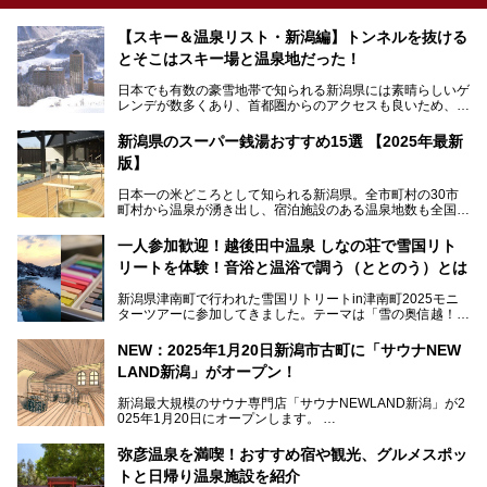
【スキー＆温泉リスト・新潟編】トンネルを抜ける
とそこはスキー場と温泉地だった！
日本でも有数の豪雪地帯で知られる新潟県には素晴らしいゲ
レンデが数多くあり、首都圏からのアクセスも良いため、関
東のスキーヤー＆スノーボーダー御用達となっています。ま
た全域にわたって月岡、赤倉、松之山、燕、妙高、岩室など
新潟県のスーパー銭湯おすすめ15選 【2025年最新
など、古くは文豪にも愛された歴史ある老舗温泉地が多いこ
版】
とで知られています。
今回はスキーヤーやスノーボーダーの“滑り疲れ”を癒やすた
日本一の米どころとして知られる新潟県。全市町村の30市
めに訪れたい、新潟県内にあるスキー場そばの温泉地をまと
町村から温泉が湧き出し、宿泊施設のある温泉地数も全国有
めました。
数で、魅力的な温泉がいっぱいの県でもあります。日帰りで
アフタースキーは温泉で決まりですね！
温泉が利用ができる宿泊施設も多く、スーパー銭湯も多彩な
一人参加歓迎！越後田中温泉 しなの荘で雪国リト
サービスを提供する施設がいろいろ。
リートを体験！音浴と温浴で調う（ととのう）とは
観光やレジャーに温泉を組み合わせれば、旅はさらに充実し
ますね。今回は、新潟県でおすすめのスーパー銭湯をご紹介
新潟県津南町で行われた雪国リトリートin津南町2025モニ
します。
ターツアーに参加してきました。テーマは「雪の奥信越！音
浴と温浴で調うリトリート」。
NEW：2025年1月20日新潟市古町に「サウナNEW
温泉ライターとして「温浴」は頻繁に体験していますが、
LAND新潟」がオープン！
「音浴」とは果たしてどんな体験なのでしょう？とても気に
なります。
新潟最大規模のサウナ専門店「サウナNEWLAND新潟」が2
025年1月20日にオープンします。
古町はかつて港町として栄えていた日本海有数の花街。この
街に再び笑顔と賑わいを取り戻し、新たなランドマークとし
なお、宿泊した温泉は日帰り入浴もできる秘湯「越後田中温
弥彦温泉を満喫！おすすめ宿や観光、グルメスポッ
て地域活性化を目指します。
泉 しなの荘」です。こちらについても詳しく紹介します。
トと日帰り温泉施設を紹介
サウナ室のテーマは「海賊船」‥⁉ ユニークなサウナ室を