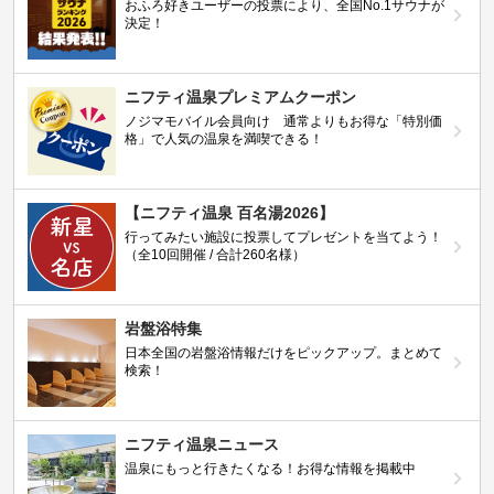
おふろ好きユーザーの投票により、全国No.1サウナが
決定！
ニフティ温泉プレミアムクーポン
ノジマモバイル会員向け 通常よりもお得な「特別価
格」で人気の温泉を満喫できる！
【ニフティ温泉 百名湯2026】
行ってみたい施設に投票してプレゼントを当てよう！
（全10回開催 / 合計260名様）
岩盤浴特集
日本全国の岩盤浴情報だけをピックアップ。まとめて
検索！
ニフティ温泉ニュース
温泉にもっと行きたくなる！お得な情報を掲載中