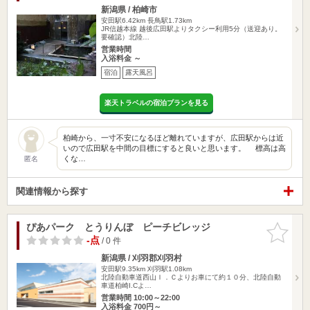
新潟県 / 柏崎市
安田駅6.42km
長鳥駅1.73km
JR信越本線 越後広田駅よりタクシー利用5分（送迎あり。
要確認）北陸…
営業時間
入浴料金 ～
宿泊
露天風呂
楽天トラベルの宿泊プランを見る
柏崎から、一寸不安になるほど離れていますが、広田駅からは近
いので広田駅を中間の目標にすると良いと思います。 標高は高
くな…
匿名
関連情報から探す
ぴあパーク とうりんぼ ピーチビレッジ
お気に入
りに追加
-点
/ 0 件
新潟県 / 刈羽郡刈羽村
安田駅9.35km
刈羽駅1.08km
北陸自動車道西山Ｉ．Ｃよりお車にて約１０分、北陸自動
車道柏崎I.Cよ…
営業時間 10:00～22:00
入浴料金 700円～