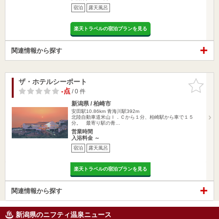
宿泊
露天風呂
楽天トラベルの宿泊プランを見る
関連情報から探す
ザ・ホテルシーポート
お気に入
りに追加
-点
/ 0 件
新潟県 / 柏崎市
安田駅10.86km
青海川駅392m
北陸自動車道米山Ｉ．Ｃから１分、柏崎駅から車で１５
分。 最寄り駅の青…
営業時間
入浴料金 ～
宿泊
露天風呂
楽天トラベルの宿泊プランを見る
関連情報から探す
新潟県のニフティ温泉ニュース