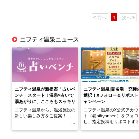
前へ
1
次へ
ニフティ温泉ニュース
ニフティ温泉が新提案「占いベ
ニフティ温泉|百名湯・究極
ンチ」スタート！温泉×占いで
選択！Xフォロー＆リポスト
湯あがりに、こころもスッキリ
ャンペーン
ニフティ温泉から、温浴施設の
ニフティ温泉のX公式アカウ
新しい楽しみ方をご提案！
ト（@niftyonsen）をフォ
し、指定投稿をリポストす
温泉で体を癒したあとに、占い
と、抽選で各回26（ふろ）
でこころもスッキリ──そんな
様（合計260名様）に選べる