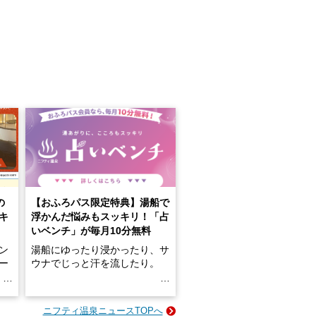
の
【おふろパス限定特典】湯船で
キ
浮かんだ悩みもスッキリ！「占
いベンチ」が毎月10分無料
ン
湯船にゆったり浸かったり、サ
ロー
ウナでじっと汗を流したり。
る
名
e-
ニフティ温泉ニュースTOPへ