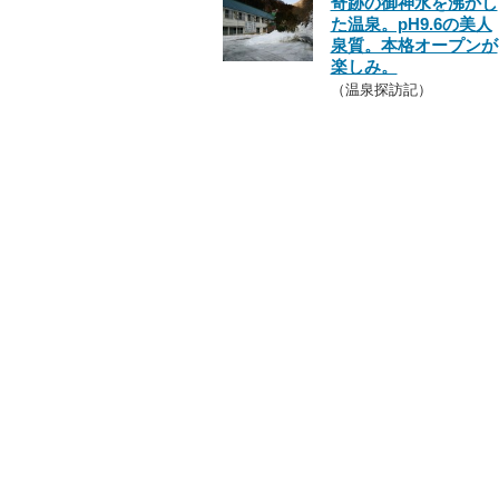
奇跡の御神水を沸かし
た温泉。pH9.6の美人
泉質。本格オープンが
楽しみ。
（温泉探訪記）