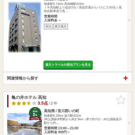
朝倉駅5.74km
高知橋駅229m
ＪＲ高知駅より徒歩7分／高知空港からバスにて40分／高
知自動車道で高…
営業時間
入浴料金 ～
宿泊
露天風呂
楽天トラベルの宿泊プランを見る
関連情報から探す
亀の井ホテル 高知
お気に入
りに追加
3.5点
/ 2 件
高知県 / 吾川郡いの町
朝倉駅6.28km
波川駅422m
JR土讃線伊野駅から約2.5km（車で約7分）JR土讃線波川
駅から約…
営業時間 13:00～21:00
入浴料金 900円～