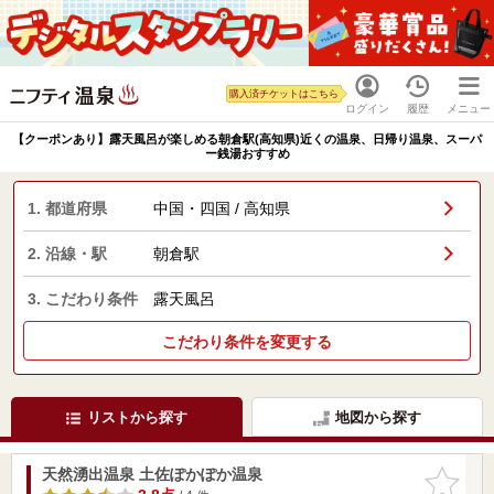
購入済チケットはこちら
ログイン
履歴
メニュー
【クーポンあり】露天風呂が楽しめる朝倉駅(高知県)近くの温泉、日帰り温泉、スーパ
ー銭湯おすすめ
1. 都道府県
中国・四国 / 高知県
2. 沿線・駅
朝倉駅
3. こだわり条件
露天風呂
こだわり条件を変更する
リストから探す
地図から探す
天然湧出温泉 土佐ぽかぽか温泉
お気に入
りに追加