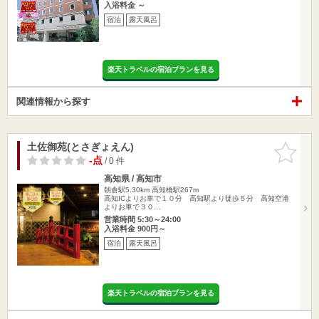
入浴料金 ～
宿泊
露天風呂
楽天トラベルの宿泊プランを見る
関連情報から探す
土佐御苑(とさぎょえん)
お気に入
りに追加
-点
/ 0 件
高知県 / 高知市
朝倉駅5.30km
高知橋駅267m
高知ICよりお車で１０分 高知駅より徒歩５分 高知空港
よりお車で３０…
営業時間 5:30～24:00
入浴料金 900円～
宿泊
露天風呂
楽天トラベルの宿泊プランを見る