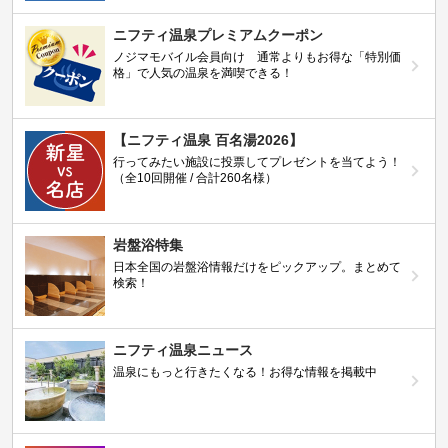
ニフティ温泉プレミアムクーポン
ノジマモバイル会員向け 通常よりもお得な「特別価
格」で人気の温泉を満喫できる！
【ニフティ温泉 百名湯2026】
行ってみたい施設に投票してプレゼントを当てよう！
（全10回開催 / 合計260名様）
岩盤浴特集
日本全国の岩盤浴情報だけをピックアップ。まとめて
検索！
ニフティ温泉ニュース
温泉にもっと行きたくなる！お得な情報を掲載中