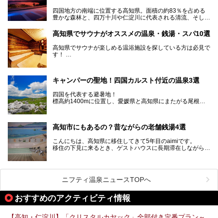
四国地方の南端に位置する高知県。面積の約83％を占める
豊かな森林と、四万十川や仁淀川に代表される清流、そして
青く輝く太平洋に面して約700㎞もの海岸線が続く、自然の
魅力がぎゅっと詰まった県です。
高知県でサウナがオススメの温泉・銭湯・スパ10選
高知県はまた、カツオのたたきをはじめとする海産物や清流
で育つ川魚、大皿にごちそうがどっさり盛られた皿鉢料理、
高知県でサウナが楽しめる温浴施設を探している方は必見で
柚子などの柑橘類、地酒といったグルメが充実していること
す！
でも知られます。ここでは、温泉とあわせて自然の景観やグ
この記事では、高知県内でおすすめするサウナを詳しく紹介
ルメも満喫できる、高知県でおすすめのスーパー銭湯をご紹
します。
介します。
高知市内から、大自然に囲まれたサウナまで厳選してます。
キャンパーの聖地！四国カルスト付近の温泉3選
ぜひこれを読んで高知のサウナ探しの参考してくださいね！
四国を代表する避暑地！
標高約1400mに位置し、愛媛県と高知県にまたがる尾根沿
いに広がる「四国カルスト」。
夏はキャンパーでにぎわい、街明かりもほぼなく満点の星空
高知市にもあるの？昔ながらの老舗銭湯4選
が見れる場所。
そんな街から外れた景色のとってもいい場所なんですが、日
こんにちは、高知県に移住してきて5年目のaimiです。
帰り温泉（お風呂）がありません。
移住の下見に来るとき、ゲストハウスに長期滞在しながら観
中でもライターおすすめの３つの温泉をご紹介します。
光していたのですが。
そのときにお世話になったのが高知市内にある銭湯。
テントを張ってから温泉に向かうのもいいですが、場所取り
高知市というと、高知県の人口の半分が集まっているにぎや
などが問題なければ、温泉に入ってから向かうことをオスス
かなイメージがある方も多いかと思いますが、昔ながらの老
メします。
ニフティ温泉ニュースTOPへ
舗銭湯がけっこうな数あるのですよ。
なぜなら最寄り温泉でも車で４０分、山を降りていかねばな
りませんからね…！！
規模は小さいながら、元気に営業中なので観光がてら訪問し
おすすめのアクティビティ情報
てみてはいかがでしょう？
もしくは、翌日キャンプ帰りに立ち寄るのもおすすめです。
JR高知駅から近いものもあるので、公共交通オンリー派もO
Kですよ♪
【高知・仁淀川】「クリスタルカヤック」全部付き定番プラン～
それでは見ていきましょう。