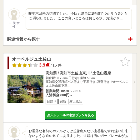
昨年末以来の訪問でした。 今回も温泉に1時間半つかり心身とも
に 満喫しました。 ここの良いところは何しろ水、お湯がき…
30代 女
性
関連情報から探す
オーベルジュ土佐山
お気に入
りに追加
3.9点
/ 16 件
高知県 / 高知市土佐山東川 / 土佐山温泉
朝倉駅10.72km
円行寺口駅9.50km
高知県交通堺町バス停より平石行き､菖蒲行きでオーベルジ
ュ土佐山前下車…
営業時間 10:30～22:00
入浴料金 800円～
日帰り
宿泊
露天風呂
楽天トラベルの宿泊プランを見る
お洒落な名前のホテルからは想像出来ない山岳路ですれ違い出来
ないような道の果てにありました。道路は石のガードレールがあ