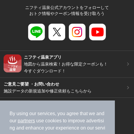
ニフティ温泉公式アカウントをフォローして
おトク情報やクーポン情報を受け取ろう
ニフティ温泉アプリ
地図から温泉検索！お得な限定クーポンも！
今すぐダウンロード！
ご意見ご要望 ・お問い合わせ
施設データの新規追加や修正依頼もこちらから
スマートフォン
/
PC
加盟店募集（資料請求）
広告出稿のご案内
By using our services, you agree that we and
our
partners
use cookies to improve advertisi
利用規約
ライフスタイルMEMBERS+規約
ng and enhance your experience on our servi
特定商取引法に基づく表記
ヘルプ
採用情報