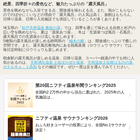
絶景、四季折々の景色など、魅力たっぷりの「露天風呂」
景色を眺めながら入浴できる点、開放感を味わえる点、また、熱がこもらない
のでのぼせにくいなどの理由で「露天風呂」の人気は高く、旅館はもちろん、
日帰り温泉、日帰り入浴施設でも併設しているところが多くあります。
埼玉県の「
杉戸天然温泉 雅楽の湯
」では、四季を通じて味わえる自然と杉戸の
広い空を眺めながら、夏は「源泉あつ湯」、冬は「生源泉つぼ風呂・石風呂」
露天風呂での生源泉かけ流しを楽しめます。
5種類の露天風呂が楽しめる静岡県の「
柚木の郷
」は、開放感たっぷりで癒しの
空間です。また、露天風呂敷地内にある熱風蒸屋（ロウリュウ サウナ）では、
毎日定時刻にロウリュウも楽しめます。
朝倉駅の露天風呂が楽しめる温泉、日帰り温泉、スーパー銭湯の中でも特に人
気があるのは、
天然湧出温泉 土佐ぽかぽか温泉
、
天然温泉土佐路はるのの湯
、
ホテルＮｏ．１高知
などの施設です。ぜひ一度は足を運んでみてください。
第20回ニフティ温泉年間ランキング2025
全国約2.2万件の中から頂点に選ばれた、2025年の人
気施設は…
ニフティ温泉 サウナランキング2026
おふろ好きユーザーの投票により、全国No.1サウナが
決定！