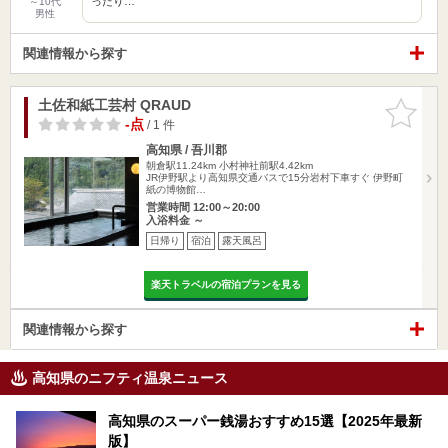
ったり…
～10代
男性
関連情報から探す
土佐和紙工芸村 QRAUD
お気に入
りに追加
-点
/ 1 件
高知県 / 吾川郡
朝倉駅11.24km
小村神社前駅4.42km
JR伊野駅より高知県交通バスで15分岩村下車すぐ 伊野町
紙の博物館…
営業時間 12:00～20:00
入浴料金 ～
日帰り
宿泊
露天風呂
楽天トラベルの宿泊プランを見る
関連情報から探す
高知県のニフティ温泉ニュース
高知県のスーパー銭湯おすすめ15選【2025年最新
版】