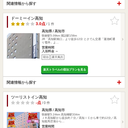
関連情報から探す
ドーミーイン高知
お気に入
りに追加
3.0点
/ 1 件
高知県 / 高知市
朝倉駅5.09km
堀詰駅158m
JR「高知駅南口」より徒歩12分 とさでん交通「蓮池町通
り電停」よ…
営業時間
入浴料金 ～
宿泊
露天風呂
楽天トラベルの宿泊プランを見る
関連情報から探す
ツーリストイン高知
お気に入
りに追加
-点
/ 0 件
高知県 / 高知市
朝倉駅5.24km
高知橋駅334m
ＪＲ高知駅から徒歩約７分／高知ＩＣから車で約12分／高
知龍馬空港から…
営業時間