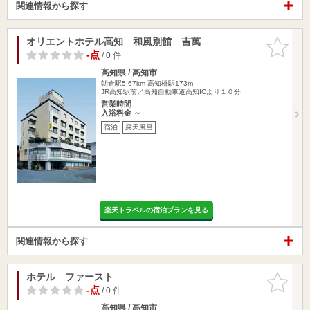
関連情報から探す
オリエントホテル高知 和風別館 吉萬
お気に入
りに追加
-点
/ 0 件
高知県 / 高知市
朝倉駅5.67km
高知橋駅173m
JR高知駅前／高知自動車道高知ICより１０分
営業時間
入浴料金 ～
宿泊
露天風呂
楽天トラベルの宿泊プランを見る
関連情報から探す
ホテル ファースト
お気に入
りに追加
-点
/ 0 件
高知県 / 高知市