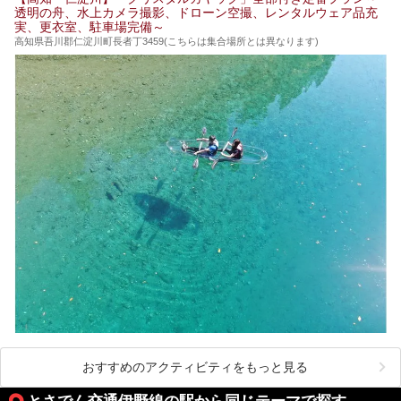
透明の舟、水上カメラ撮影、ドローン空撮、レンタルウェア品充
それではチェックしてきましょう♪
実、更衣室、駐車場完備～
高知県吾川郡仁淀川町長者丁3459(こちらは集合場所とは異なります)
おすすめのアクティビティをもっと見る
とさでん交通伊野線の駅から同じテーマで探す