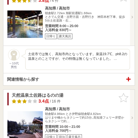
3.8点
/ 4 件
高知県 / 高知市
朝倉駅2.72km
旭駅前通駅1.66km
とさでん交通・吉野方面・吉野行き 神田本村下車、徒歩
5分土佐道路・石…
営業時間 8:00～25:00
入浴料金 830円～
日帰り
露天風呂
土佐市では無く、高知市内となっています。泉温19.7℃、ph8.2の
温泉とのことですが、その特徴は無くなっていました。 …
～10代
男性
関連情報から探す
天然温泉土佐路はるのの湯
お気に入
りに追加
3.4点
/ 16 件
高知県 / 高知市
朝倉駅4.96km
とさ伊野線朝倉駅4.82km
はりまや橋からタクシーで約15分､高知港フェリー岸壁か
らタクシーで約…
営業時間 10:00～21:00
入浴料金 700円～
日帰り
宿泊
露天風呂