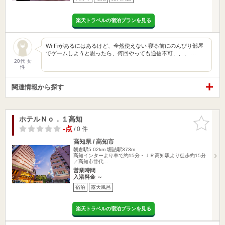
楽天トラベルの宿泊プランを見る
Wi-Fiがあるにはあるけど、全然使えない 寝る前にのんびり部屋
でゲームしようと思ったら、何回やっても通信不可、、、 …
20代 女
性
関連情報から探す
ホテルＮｏ．１高知
お気に入
りに追加
-点
/ 0 件
高知県 / 高知市
朝倉駅5.02km
堀詰駅373m
高知インターより車で約15分・ＪＲ高知駅より徒歩約15分
／高知市廿代…
営業時間
入浴料金 ～
宿泊
露天風呂
楽天トラベルの宿泊プランを見る