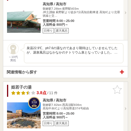
高知県 / 高知市
朝倉駅7.26km
薊野駅403m
JR土讃線 薊野駅より徒歩7分高知自動車道 高知ICより北環
状線と交…
営業時間 8:00～25:00
入浴料金 800円～
日帰り
露天風呂
泉温22.9℃、ph7.6の湯なのであまり期待はしていませんでした
が、源泉風呂はなかなかのナトリウム泉となっていました。 …
～10代
男性
関連情報から探す
姫若子の湯
お気に入
りに追加
3.8点
/ 11 件
高知県 / 高知市
朝倉駅7.82km
西高須駅836m
高知中央ICより高知県道374号経由
営業時間 8:00～25:00
入浴料金 900円～
日帰り
露天風呂