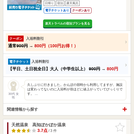
日帰り
宿泊
露天風呂
電子チケットあり
クーポンあり
楽天トラベルの宿泊プランを見る
入浴料割引
クーポン
通常
900円
→
800円（100円お得！）
入浴料割引
電子チケット
【平日、土日祝全日】大人（中学生以上）
900円
→
800円
久しぶりに行きました。かんぽの宿時から利用してますが、施設
は変わってないのに入浴料が倍ほどに値上がっていてびっくりで
す。 …
30代 女
性
関連情報から探す
天然温泉 高知ぽかぽか温泉
お気に入
りに追加
3.7点
/ 3 件