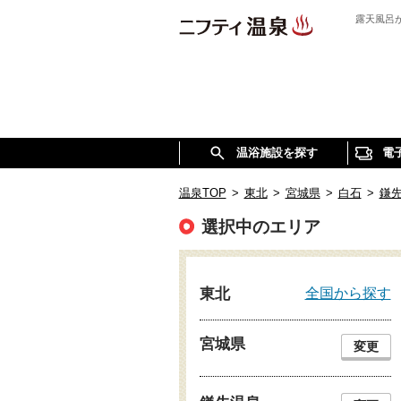
露天風呂
温浴施設を探す
電
温泉TOP
>
東北
>
宮城県
>
白石
>
鎌
選択中のエリア
全国から探す
東北
宮城県
変更