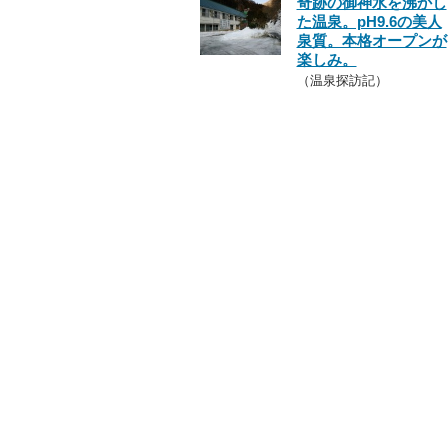
奇跡の御神水を沸かし
た温泉。pH9.6の美人
泉質。本格オープンが
楽しみ。
（温泉探訪記）