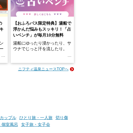
の
【おふろパス限定特典】湯船で
キ
浮かんだ悩みもスッキリ！「占
いベンチ」が毎月10分無料
ン
湯船にゆったり浸かったり、サ
ロー
ウナでじっと汗を流したり。
る
名
e-
ニフティ温泉ニュースTOPへ
い
そんな「一人でぼんやり過ごす
時間」、ふだん後回しにしてい
た「これからのこと」や「ちょ
っとした悩み」が、頭に浮かん
でくることはありませんか？
お風呂でリラックスしているか
カップル
ひとり旅・一人旅
切り傷
らこそ向き合える、大切な自分
、個室風呂
女子旅・女子会
の本音。