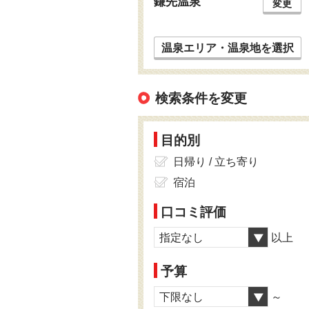
鎌先温泉
変更
温泉エリア・温泉地を選択
検索条件を変更
目的別
日帰り / 立ち寄り
宿泊
口コミ評価
指定なし
以上
予算
下限なし
～