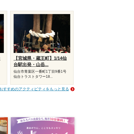
仙
【宮城県・蔵王町】1/14仙
台駅出発・山岳...
1号
仙台市青葉区一番町1丁目9番1号
仙台トラストタワー18...
おすすめのアクティビティをもっと見る