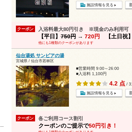
施設情報を見る
入浴料最大80円引き ※現金のみ利用可
クーポン
【平日】
750円
→
720円
【土日祝
他にも1種類のクーポンがあります
仙台湯処 サンピアの湯
宮城県 / 仙台市若林区
■営業時間 9:00～26:00
■入浴料 1,100円
4.2 点
/ 
施設情報を見る
各ご利用コース割引
クーポン
クーポンのご提示で
50円引き！