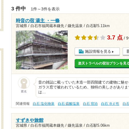
3 件中
1件～3件を表示
時音の宿 湯主 ・一條
宮城県 / 白石市福岡蔵本鎌先 / 鎌先温泉 /
白石駅5.11km
3.7 点
/ 
施設情報を見る
楽天トラベルの宿泊プランを見
昔の雑誌に載っていた木造一部四階建ての建物に魅せ
ガラス窓で被われているため、独特の美しさがありま
匿名
は…
関連情報
白石 塩化物泉
白石 硫酸塩泉
白石 宿泊
白石 冷え性
白
すずきや旅館
宮城県 / 白石市福岡蔵本鎌先 / 鎌先温泉 /
白石駅5.06km