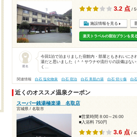
3.2 点
/ 
施設情報を見る
楽天トラベルの宿泊プランを見
今回1泊で泊まりました宿館内・部屋ともきれいにさ
湯だと思いました（＾＾サウナや流行りの設備はない
匿名
く…
関連情報
白石 塩化物泉
白石 宿泊
白石 美肌の湯
白石 切り傷
白
近くのオススメ温泉クーポン
スーパー銭湯極楽湯 名取店
宮城県 / 名取市
■営業時間 8:00～26:00
■入浴料 750円
3.6 点
/ 