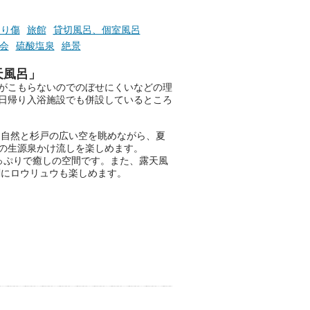
そんな心のつぶやきを、湯あが
りの温まった心のまま相談でき
切り傷
旅館
貸切風呂、個室風呂
たら素敵ですよね。
会
硫酸塩泉
絶景
天風呂」
がこもらないのでのぼせにくいなどの理
ニフティ温泉の「占いベンチ」
日帰り入浴施設でも併設しているところ
は、そんなあなたの心のつぶや
きをプロの占い師に相談するこ
とができるサービスです。
る自然と杉戸の広い空を眺めながら、夏
の生源泉かけ流しを楽しめます。
っぷりで癒しの空間です。また、露天風
刻にロウリュウも楽しめます。
おふろパス会員様なら、この特
別なひとときを「毎月10分無
料」でご利用いただけます。
お湯で体がほぐれたら、次は占
い師さんとお話しして、心もほ
ぐしてみませんか？