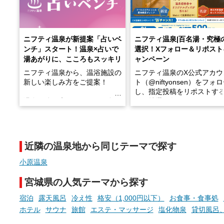
ニフティ温泉が新提案「占いベ
ニフティ温泉|百名湯・究極
ンチ」スタート！温泉×占いで
選択！Xフォロー＆リポスト
湯あがりに、こころもスッキリ
ャンペーン
ニフティ温泉から、温浴施設の
ニフティ温泉のX公式アカウ
新しい楽しみ方をご提案！
ト（@niftyonsen）をフォ
し、指定投稿をリポストす
温泉で体を癒したあとに、占い
と、抽選で各回26（ふろ）
でこころもスッキリ──そんな
様（合計260名様）に選べる
新体験が楽しめる「占いベン
GIFT500円分をプレゼント
チ」を展開中♨
たします。
近隣の温泉地から同じテーマで探す
手相やタロットなど気軽に楽し
める占いで、“ととのう”おふろ
小原温泉
時間を、もっと特別に。
宮城県の人気テーマから探す
宿泊
露天風呂
冷え性
格安（1,000円以下）
お食事・食事処
ホテル
サウナ
旅館
エステ・マッサージ
塩化物泉
貸切風呂