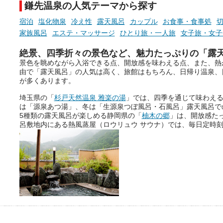
鎌先温泉の人気テーマから探す
宿泊
塩化物泉
冷え性
露天風呂
カップル
お食事・食事処
家族風呂
エステ・マッサージ
ひとり旅・一人旅
女子旅・女子
絶景、四季折々の景色など、魅力たっぷりの「露
景色を眺めながら入浴できる点、開放感を味わえる点、また、熱
由で「露天風呂」の人気は高く、旅館はもちろん、日帰り温泉、
が多くあります。
埼玉県の「
杉戸天然温泉 雅楽の湯
」では、四季を通じて味わえ
は「源泉あつ湯」、冬は「生源泉つぼ風呂・石風呂」露天風呂で
5種類の露天風呂が楽しめる静岡県の「
柚木の郷
」は、開放感た
呂敷地内にある熱風蒸屋（ロウリュウ サウナ）では、毎日定時