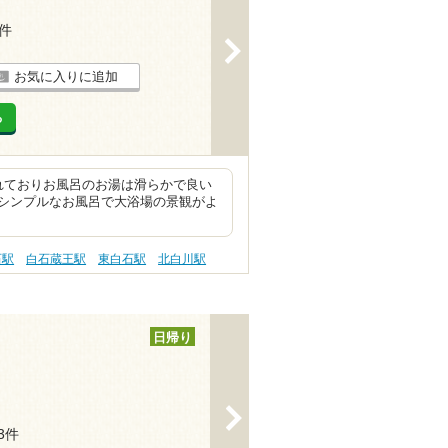
5件
>
お気に入りに追加
る
れておりお風呂のお湯は滑らかで良い
シンプルなお風呂で大浴場の景観がよ
石駅
白石蔵王駅
東白石駅
北白川駅
日帰り
>
43件