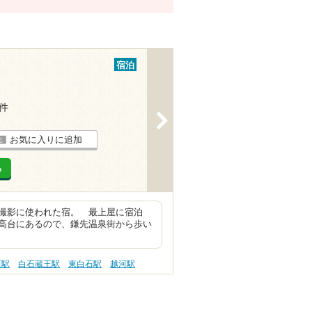
宿泊
3件
>
お気に入りに追加
る
撮影に使われた宿。 最上屋に宿泊
高台にあるので、鎌先温泉街から歩い
石駅
白石蔵王駅
東白石駅
越河駅