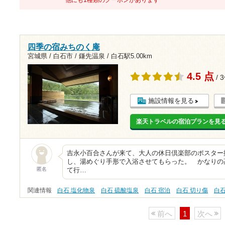
他にも1種類のクーポンがあります
四季の宿みちのく庵
宮城県 / 白石市 / 鎌先温泉 /
白石駅5.00km
4.5 点
/ 
施設情報を見る
楽天トラベルの宿泊プランを見
吉永小百合さんが来て、大人の休日倶楽部のポスター
し、湯めぐり手形で入浴させてもらった。 かなりの
匿名
て行…
関連情報
白石 塩化物泉
白石 硫酸塩泉
白石 宿泊
白石 切り傷
白
前へ
1
次へ