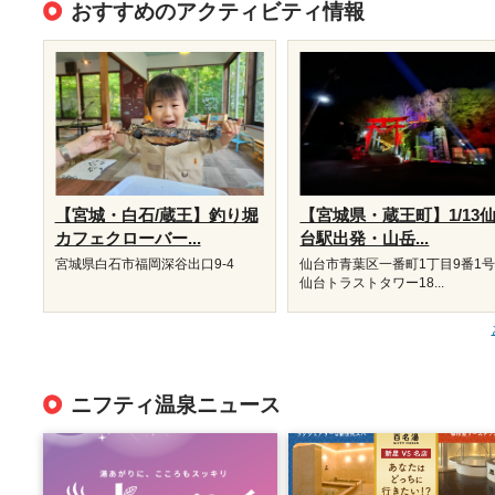
おすすめのアクティビティ情報
【宮城・白石/蔵王】釣り堀
【宮城県・蔵王町】1/13
カフェクローバー...
台駅出発・山岳...
宮城県白石市福岡深谷出口9-4
仙台市青葉区一番町1丁目9番
仙台トラストタワー18...
ニフティ温泉ニュース