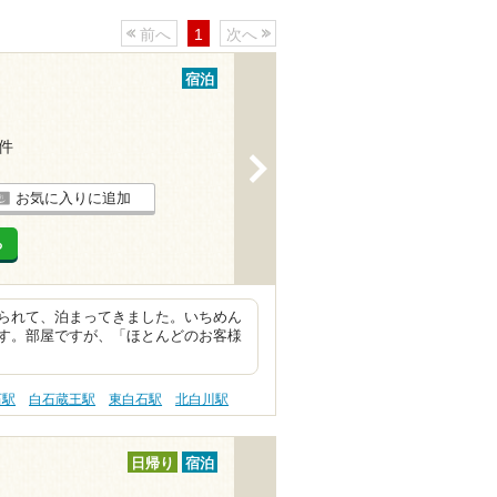
前へ
1
次へ
宿泊
9件
>
お気に入りに追加
る
られて、泊まってきました。いちめん
す。部屋ですが、「ほとんどのお客様
石駅
白石蔵王駅
東白石駅
北白川駅
日帰り
宿泊