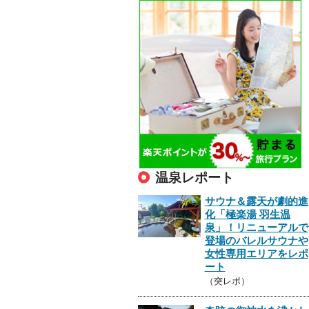
温泉レポート
サウナ＆露天が劇的進
化「極楽湯 羽生温
泉」！リニューアルで
登場のバレルサウナや
女性専用エリアをレポ
ート
（突レポ）