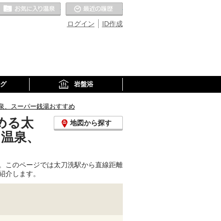
お気に入りの温泉
最近の履歴
ログイン
ID作成
グ
岩盤浴
泉、スーパー銭湯おすすめ
める太
地図から探す
り温泉、
。このページでは太刀洗駅から直線距離
紹介します。