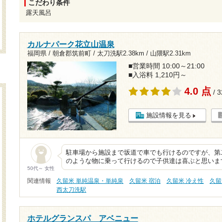
こだわり条件
露天風呂
カルナパーク花立山温泉
福岡県 / 朝倉郡筑前町 /
太刀洗駅2.38km
/
山隈駅2.31km
■営業時間 10:00～21:00
■入浴料 1,210円～
4.0 点
/ 
施設情報を見る
駐車場から施設まで坂道で車でも行けるのですが、第
のような物に乗って行けるので子供達は喜ぶと思いま
50代～ 女性
関連情報
久留米 単純温泉・単純泉
久留米 宿泊
久留米 冷え性
久留
西太刀洗駅
ホテルグランスパ アベニュー