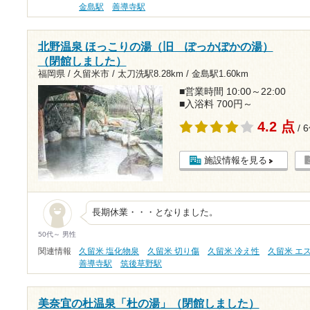
金島駅
善導寺駅
北野温泉 ほっこりの湯（旧 ぽっかぽかの湯）
（閉館しました）
福岡県 / 久留米市 /
太刀洗駅8.28km
/
金島駅1.60km
■営業時間 10:00～22:00
■入浴料 700円～
4.2 点
/ 
施設情報を見る
長期休業・・・となりました。
50代～ 男性
関連情報
久留米 塩化物泉
久留米 切り傷
久留米 冷え性
久留米 エ
善導寺駅
筑後草野駅
美奈宜の杜温泉「杜の湯」（閉館しました）