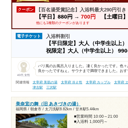
【百名湯受賞記念】入浴料最大290円引
クーポン
【平日】
880円
→
700円
【土曜日
他にも1種類のクーポンがあります
入浴料割引
電子チケット
【平日限定】大人（中学生以上
祝限定】大人（中学生以上）
99
バリ風のお風呂入りました。凄く良かったです。色々
良かったですねぇ。サウナまで満喫できました。おす
40代 女性
関連情報
太宰府 美肌の湯
太宰府 冷え性
太宰府 カップル
太宰府 
津古駅
三沢駅
美奈宜の舞（旧 あきづきの湯）
福岡県 / 朝倉市 /
太刀洗駅8.82km
/
甘木駅5.44km
■営業時間 10:00～21:00
■入浴料 1,000円～