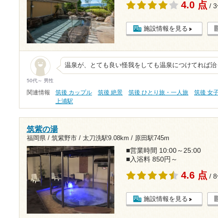
4.0 点
/ 
施設情報を見る
温泉が、とても良い怪我をしても温泉につけてれば治
50代～ 男性
関連情報
筑後 カップル
筑後 絶景
筑後 ひとり旅・一人旅
筑後 女
上浦駅
筑紫の湯
福岡県 / 筑紫野市 /
太刀洗駅9.08km
/
原田駅745m
■営業時間 10:00～25:00
■入浴料 850円～
4.6 点
/ 
施設情報を見る