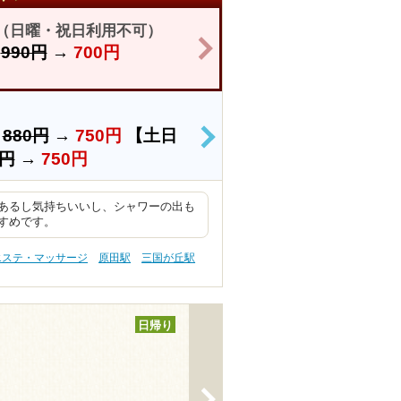
き（日曜・祝日利用不可）
>
】
990円
→
700円
）
880円
→
750円
【土日
>
0円
→
750円
あるし気持ちいいし、シャワーの出も
すめです。
エステ・マッサージ
原田駅
三国が丘駅
日帰り
>