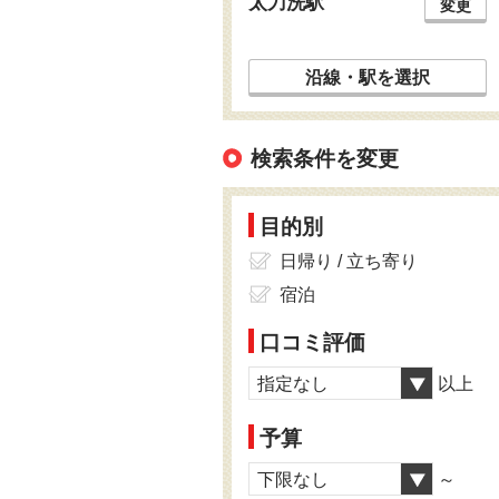
太刀洗駅
変更
沿線・駅を選択
検索条件を変更
目的別
日帰り / 立ち寄り
宿泊
口コミ評価
指定なし
以上
予算
下限なし
～