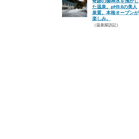
奇跡の御神水を沸かし
た温泉。pH9.6の美人
泉質。本格オープンが
楽しみ。
（温泉探訪記）