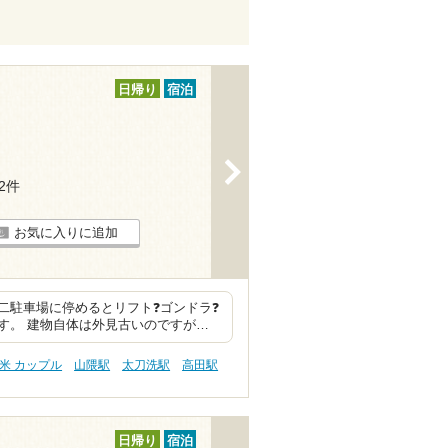
日帰り
宿泊
>
32件
お気に入りに追加
二駐車場に停めるとリフト❓ゴンドラ❓
す。 建物自体は外見古いのですが…
米 カップル
山隈駅
太刀洗駅
高田駅
日帰り
宿泊