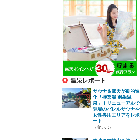
温泉レポート
サウナ＆露天が劇的進
化「極楽湯 羽生温
泉」！リニューアルで
登場のバレルサウナや
女性専用エリアをレポ
ート
（突レポ）