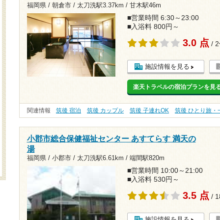
福岡県 / 朝倉市 /
太刀洗駅3.37km
/
甘木駅46m
■営業時間 6:30～23:00
■入浴料 800円～
3.0 点
/ 
施設情報を見る
楽天トラベルの宿泊プランを見
関連情報
筑後 宿泊
筑後 カップル
筑後 子連れOK
筑後 ひとり旅・
小郡市総合保健福祉センター あすてらす 満天の
湯
福岡県 / 小郡市 /
太刀洗駅6.61km
/
端間駅820m
■営業時間 10:00～21:00
■入浴料 530円～
3.5 点
/ 
施設情報を見る