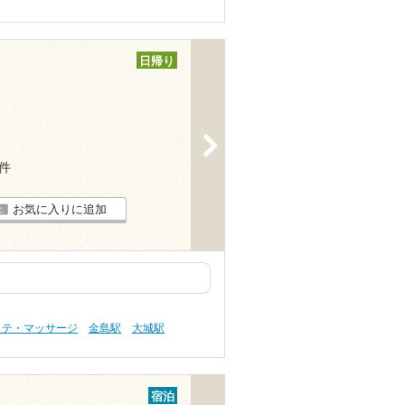
日帰り
>
6件
お気に入りに追加
ステ・マッサージ
金島駅
大城駅
宿泊