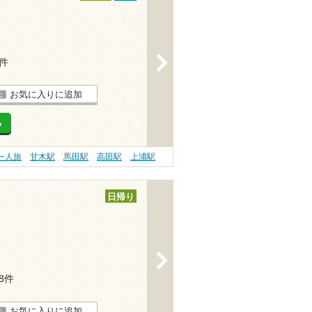
>
2件
お気に入りに追加
る
一人旅
甘木駅
馬田駅
高田駅
上浦駅
日帰り
>
18件
お気に入りに追加