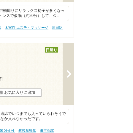
浴槽周りにリラックス椅子が多くなっ
トレスで仮眠（約30分）して、久…
旅
太宰府 エステ・マッサージ
原田駅
日帰り
>
2件
お気に入りに追加
も適温でいつまでも入っていられそうで
かなか入れなかったです。
米 冷え性
筑後草野駅
田主丸駅