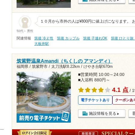
１０月から市外の人は¥800円に値上げになります。 
50代～ 男性
関連情報
筑後 冷え性
筑後 カップル
筑後 子連れOK
筑後 ひとり旅
大板井駅
筑紫野温泉Amandi（ちくしの アマンディ）
福岡県 / 筑紫野市 /
太刀洗駅8.22km
/
けやき台駅670m
■営業時間 10:00～24:00
■入浴料 880円～
4.1 点
/ 
電子チケットあり
クーポンあ
施設情報を見る