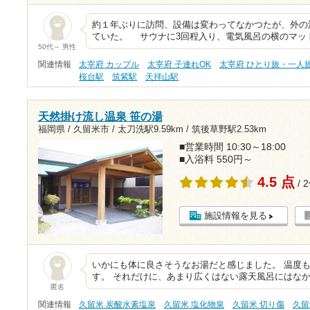
約１年ぶりに訪問、設備は変わってなかつたが、外の
ていた。 サウナに3回程入り、電気風呂の横のマッ
50代～ 男性
関連情報
太宰府 カップル
太宰府 子連れOK
太宰府 ひとり旅・一人
桜台駅
筑紫駅
天拝山駅
天然掛け流し温泉 笹の湯
福岡県 / 久留米市 /
太刀洗駅9.59km
/
筑後草野駅2.53km
■営業時間 10:30～18:00
■入浴料 550円～
4.5 点
/ 
施設情報を見る
いかにも体に良さそうなお湯だと感じました。 温度
す。 それだけに、あまり広くはない露天風呂にはな
匿名
関連情報
久留米 炭酸水素塩泉
久留米 塩化物泉
久留米 切り傷
久留