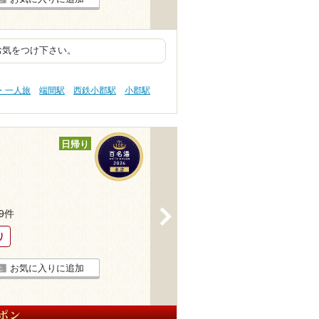
お気をつけ下さい。
・一人旅
端間駅
西鉄小郡駅
小郡駅
日帰り
>
19件
り
お気に入りに追加