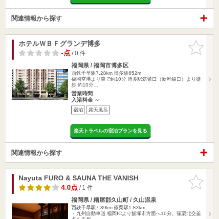
関連情報から探す
ホテルＷＢＦグランデ博多
お気に入
りに追加
-点
/ 0 件
福岡県 / 福岡市博多区
西鉄千早駅7.28km
博多駅652m
福岡空港より車で約10分 博多駅筑紫口（新幹線口）より徒
歩 約10分…
営業時間
入浴料金 ～
宿泊
露天風呂
楽天トラベルの宿泊プランを見る
関連情報から探す
Nayuta FURO & SAUNA THE VANISH
お気に入
りに追加
4.0点
/ 1 件
福岡県 / 糟屋郡久山町 / 久山温泉
西鉄千早駅7.39km
篠栗駅1.83km
・九州自動車道 福岡ICより飯塚市方面へ10分。篠栗北交差