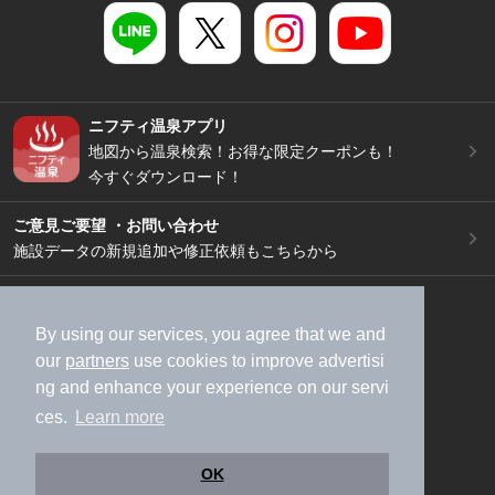
ニフティ温泉アプリ
地図から温泉検索！お得な限定クーポンも！
今すぐダウンロード！
ご意見ご要望 ・お問い合わせ
施設データの新規追加や修正依頼もこちらから
スマートフォン
/
PC
加盟店募集（資料請求）
広告出稿のご案内
By using our services, you agree that we and
our
partners
use cookies to improve advertisi
利用規約
ライフスタイルMEMBERS+規約
ng and enhance your experience on our servi
特定商取引法に基づく表記
ヘルプ
採用情報
ces.
Learn more
運営会社
個人情報保護ポリシー
©NIFTY Lifestyle Co., Ltd.
OK