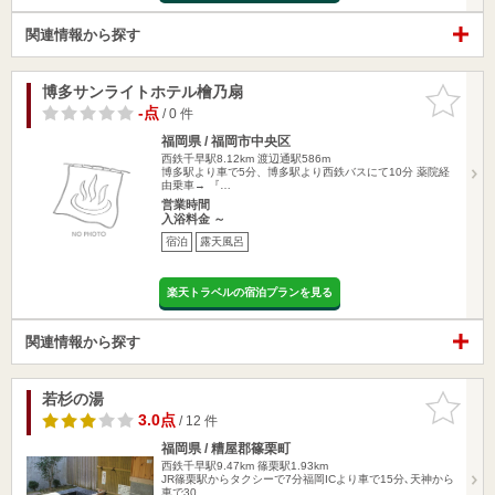
関連情報から探す
博多サンライトホテル檜乃扇
お気に入
りに追加
-点
/ 0 件
福岡県 / 福岡市中央区
西鉄千早駅8.12km
渡辺通駅586m
博多駅より車で5分、博多駅より西鉄バスにて10分 薬院経
由乗車→ 『…
営業時間
入浴料金 ～
宿泊
露天風呂
楽天トラベルの宿泊プランを見る
関連情報から探す
若杉の湯
お気に入
りに追加
3.0点
/ 12 件
福岡県 / 糟屋郡篠栗町
西鉄千早駅9.47km
篠栗駅1.93km
JR篠栗駅からタクシーで7分福岡ICより車で15分､天神から
車で30…