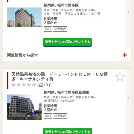
福岡県 / 福岡市博多区
西鉄千早駅6.97km
櫛田神社前駅288m
ＪＲ 博多駅 博多口より徒歩にて約７分
営業時間
入浴料金 ～
宿泊
露天風呂
楽天トラベルの宿泊プランを見る
関連情報から探す
天然温泉袖湊の湯 ドーミーインＰＲＥＭＩＵＭ博
お気に入
多・キャナルシティ前
りに追加
-点
/ 0 件
福岡県 / 福岡市博多区祇園町
西鉄千早駅7.04km
櫛田神社前駅178m
JR博多駅より徒歩10分
営業時間
入浴料金 ～
宿泊
露天風呂
楽天トラベルの宿泊プランを見る