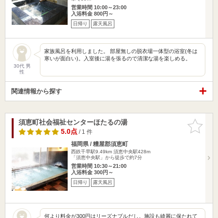
営業時間 10:00～23:00
入浴料金 800円～
日帰り
露天風呂
家族風呂を利用しました。 部屋無しの脱衣場一体型の浴室(冬は
寒いが面白い)。入室後に湯を張るので清潔な湯を楽しめる。
30代 男
性
関連情報から探す
須恵町社会福祉センターほたるの湯
お気に入
りに追加
5.0点
/ 1 件
福岡県 / 糟屋郡須恵町
西鉄千早駅9.49km
須恵中央駅428m
「須恵中央駅」から徒歩で約7分
営業時間 10:30～21:00
入浴料金 300円～
日帰り
露天風呂
何より料金が300円はリーズナブルだし。施設も綺麗に保たれて