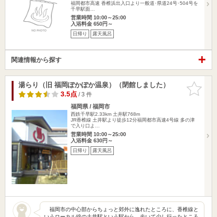
福岡都市高速 香椎浜出入口より一般道･県道24号･504号を
千早駅面…
営業時間 10:00～25:00
入浴料金 650円～
日帰り
露天風呂
関連情報から探す
湯らり（旧 福岡ぽかぽか温泉）（閉館しました）
お気に入
りに追加
3.5点
/ 3 件
福岡県 / 福岡市
西鉄千早駅2.33km
土井駅768m
JR香椎線 土井駅より徒歩12分福岡都市高速4号線 多の津
で入り口よ…
営業時間 10:00～25:00
入浴料金 630円～
日帰り
露天風呂
福岡市の中心部からちょっと郊外に逸れたところに、香椎線と
いうローカル線の土井駅という駅から、歩いて少し行ったところ