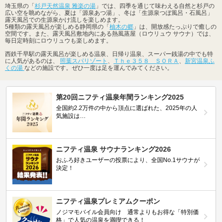
埼玉県の「
杉戸天然温泉 雅楽の湯
」では、四季を通じて味わえる自然と杉戸の
広い空を眺めながら、夏は「源泉あつ湯」、冬は「生源泉つぼ風呂・石風呂」
露天風呂での生源泉かけ流しを楽しめます。
5種類の露天風呂が楽しめる静岡県の「
柚木の郷
」は、開放感たっぷりで癒しの
空間です。また、露天風呂敷地内にある熱風蒸屋（ロウリュウ サウナ）では、
毎日定時刻にロウリュウも楽しめます。
西鉄千早駅の露天風呂が楽しめる温泉、日帰り温泉、スーパー銭湯の中でも特
に人気があるのは、
照葉スパリゾート
、
Ｔｈｅ３５８ ＳＯＲＡ
、
新宮温泉ふ
くの湯
などの施設です。ぜひ一度は足を運んでみてください。
第20回ニフティ温泉年間ランキング2025
全国約2.2万件の中から頂点に選ばれた、2025年の人
気施設は…
ニフティ温泉 サウナランキング2026
おふろ好きユーザーの投票により、全国No.1サウナが
決定！
ニフティ温泉プレミアムクーポン
ノジマモバイル会員向け 通常よりもお得な「特別価
格」で人気の温泉を満喫できる！