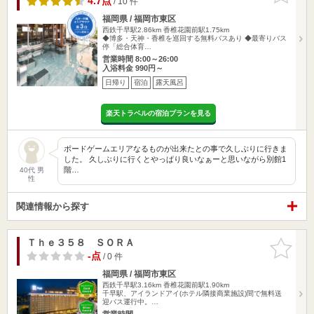
4.7点
/ 10 件
福岡県 / 福岡市東区
西鉄千早駅2.86km
香椎花園前駅1.75km
◆博多・天神・香椎を巡回する無料バスあり ◆最寄りバス
停「総合体育…
営業時間 8:00～26:00
入浴料金 990円～
日帰り
宿泊
露天風呂
楽天トラベルの宿泊プランを見る
ボードゲームエリアなるものが出来たとの事で久しぶりに行きま
した。 久しぶりに行くとやっぱり良いなぁーと思いながら別館1
階…
40代 男
性
関連情報から探す
Ｔｈｅ３５８ ＳＯＲＡ
お気に入
りに追加
-点
/ 0 件
福岡県 / 福岡市東区
西鉄千早駅3.16km
香椎花園前駅1.90km
千早駅、アイランドアイ(ホテル隣接商業施設)間で無料送
迎バス運行中。…
営業時間