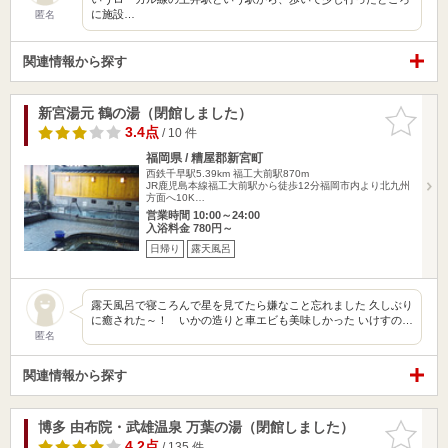
に施設…
匿名
関連情報から探す
新宮湯元 鶴の湯（閉館しました）
お気に入
りに追加
3.4点
/ 10 件
福岡県 / 糟屋郡新宮町
西鉄千早駅5.39km
福工大前駅870m
JR鹿児島本線福工大前駅から徒歩12分福岡市内より北九州
方面へ10K…
営業時間 10:00～24:00
入浴料金 780円～
日帰り
露天風呂
露天風呂で寝ころんで星を見てたら嫌なこと忘れました 久しぶり
に癒された～！ いかの造りと車エビも美味しかった いけすの…
匿名
関連情報から探す
博多 由布院・武雄温泉 万葉の湯（閉館しました）
お気に入
りに追加
4.2点
/ 135 件