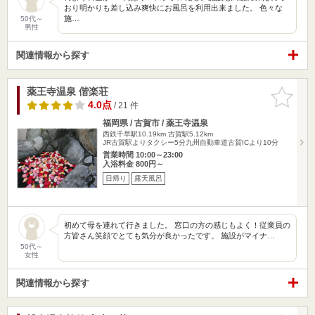
おり明かりも差し込み爽快にお風呂を利用出来ました。 色々な
施…
50代～
男性
関連情報から探す
薬王寺温泉 偕楽荘
お気に入
りに追加
4.0点
/ 21 件
福岡県 / 古賀市 / 薬王寺温泉
西鉄千早駅10.19km
古賀駅5.12km
JR古賀駅よりタクシー5分九州自動車道古賀ICより10分
営業時間 10:00～23:00
入浴料金 800円～
日帰り
露天風呂
初めて母を連れて行きました。 窓口の方の感じもよく！従業員の
方皆さん笑顔でとても気分が良かったです。 施設がマイナ…
50代～
女性
関連情報から探す