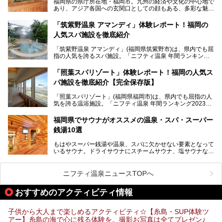
福岡県の県庁所在地・福岡市。九州の経済や文化の中心地で
住民や温泉ファンに愛され続けています。今回は筆者自ら日
あり、アジア各国への玄関口としての顔もある、多彩な魅力
帰り入浴し、自慢の温泉を中心に詳細レビューします！
をもつ大都市です。
「筑紫野温泉 アマンディ」体験レポート！福岡の
そんな福岡市は、スーパー銭湯も多種多彩。玄界灘を眺めら
人気スパ施設を徹底紹介
れるリゾート気分満点のスーパー銭湯から、繁華街近くのレ
トロな銭湯、泉質自慢の天然温泉まで、福岡市で行ってみた
「筑紫野温泉 アマンディ」(福岡県筑紫野市)は、県内でも屈
いスーパー銭湯を一挙ご紹介します。
指の人気を誇るスパ施設。「ニフティ温泉 年間ランキング2
022」では、福岡県岩盤浴部門第１位を獲得。いつも多くの
入浴客で賑わっています。
「照葉スパリゾート」体験レポート！福岡の人気ス
パ施設を徹底紹介【完全保存版】
そこで今回は、ニフティ温泉ライターである筆者が現地訪
問。週替わりで男女入替制の温泉・サウナや岩盤浴・VIPル
「照葉スパリゾート」(福岡県福岡市)は、県内でも屈指の人
ーム・併設するレストランを体験し、それらの全貌を徹底紹
気を誇る温浴施設。「ニフティ温泉 年間ランキング2023」
介します！
では福岡県総合第３位を獲得し、平日・土日を問わず多くの
常連客で賑わっています。
福岡県でサウナがオススメの温泉・スパ・スーパー
銭湯10選
そこで今回は、ニフティ温泉ライターである筆者が現地体
験。超人気の岩盤房(岩盤浴)をはじめ、スパ＆サウナ・アミ
もはやスーパー銭湯や温泉、スパに欠かせない要素となって
ューズメント・宿泊施設・グルメ・その他施設まで、多彩な
いるサウナ。ドライサウナにスチームサウナ、塩サウナな
る全貌と魅力を徹底紹介します！
ど、いくつか異なるタイプが楽しめたり、水風呂や外気浴ス
ペース、ロウリュウなど、心ゆくまで楽しむためのサービス
が充実した施設も多くみられます。
ニフティ温泉ニュースTOPへ
今回はそんなサウナにこだわった、福岡県内のオススメ温
泉・銭湯・スパを10件紹介したいと思います！
おすすめのアクティビティ情報
子供から大人まで楽しめるアクティビティ☆【糸島・SUP体験ツ
アー】糸島の海で心に残る体験を。撮影お写真は全てプレゼン♪