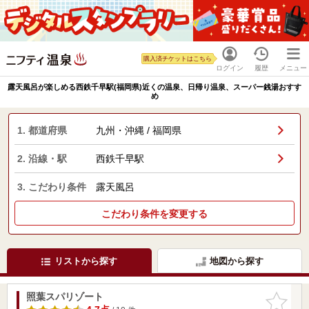
購入済チケットはこちら
ログイン
履歴
メニュー
露天風呂が楽しめる西鉄千早駅(福岡県)近くの温泉、日帰り温泉、スーパー銭湯おすす
め
1. 都道府県
九州・沖縄 / 福岡県
2. 沿線・駅
西鉄千早駅
3. こだわり条件
露天風呂
こだわり条件を変更する
リストから探す
地図から探す
照葉スパリゾート
お気に入
りに追加