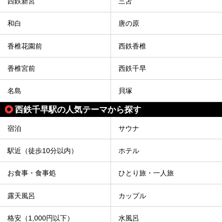
西鉄新宮
三苫
和白
唐の原
香椎花園前
西鉄香椎
香椎宮前
西鉄千早
名島
貝塚
西鉄千早駅の人気テーマから探す
宿泊
サウナ
駅近（徒歩10分以内）
ホテル
お食事・食事処
ひとり旅・一人旅
露天風呂
カップル
格安（1,000円以下）
水風呂