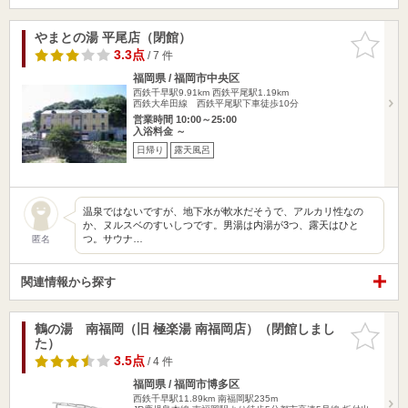
やまとの湯 平尾店（閉館）
お気に入
りに追加
3.3点
/ 7 件
福岡県 / 福岡市中央区
西鉄千早駅9.91km
西鉄平尾駅1.19km
西鉄大牟田線 西鉄平尾駅下車徒歩10分
営業時間 10:00～25:00
入浴料金 ～
日帰り
露天風呂
温泉ではないですが、地下水が軟水だそうで、アルカリ性なの
か、ヌルスベのすいしつです。男湯は内湯が3つ、露天はひと
つ。サウナ…
匿名
関連情報から探す
鶴の湯 南福岡（旧 極楽湯 南福岡店）（閉館しまし
お気に入
た）
りに追加
3.5点
/ 4 件
福岡県 / 福岡市博多区
西鉄千早駅11.89km
南福岡駅235m