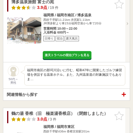
博多温泉旅館 富士の苑
お気に入
りに追加
3.9点
/ 19 件
福岡県 / 福岡市南区 / 博多温泉
西鉄千早駅11.21km
井尻駅1.11km
JR博多駅より車15分福岡空港から車で20分
営業時間 10:00～22:00
入浴料金 600円～
日帰り
宿泊
露天風呂
楽天トラベルの宿泊プランを見る
福岡市南区の那珂川沿いに佇む、昭和47年に開業したゴルフ練習
場を併設する温泉ホテル。また、九州温泉道の対象施設でもあり
ま…
50代～
男性
関連情報から探す
鶴の湯 香椎（旧 極楽湯香椎店）（閉館しました）
お気に入
りに追加
3.0点
/ 3 件
福岡県 / 福岡市東区
西鉄千早駅436m
香椎宮前駅201m