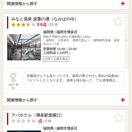
関連情報から探す
みなと温泉 波葉の湯（なみはのゆ）
お気に入
りに追加
3.6点
/ 25 件
福岡県 / 福岡市博多区
西鉄千早駅6.40km
呉服町駅1.26km
・福岡IC、大宰府IC、香椎方面より 福岡都市高速、築港
出口より1分…
営業時間 10:00～23:00
入浴料金 1,100円～
日帰り
露天風呂
岩盤浴がとても良かったです。薬草の香りや少し高めの温度etc..
リピートしたくなります。 温泉も味があって、でも清潔感は…
30代 男
性
関連情報から探す
アパホテル〈博多駅筑紫口〉
お気に入
りに追加
-点
/ 0 件
福岡県 / 福岡市博多区