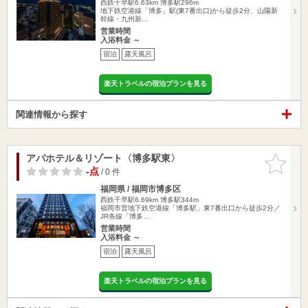
西鉄千早駅6.63km
博多駅296m
地下鉄空港線「博多」駅(東7番出口)から徒歩2分、山陽新
幹線・九州新…
営業時間
入浴料金 ～
宿泊
露天風呂
楽天トラベルの宿泊プランを見る
関連情報から探す
アパホテル＆リゾート〈博多駅東〉
お気に入
りに追加
-点
/ 0 件
福岡県 / 福岡市博多区
西鉄千早駅6.69km
博多駅344m
福岡市営地下鉄空港線「博多駅」東7番出口から徒歩2分／
JR各線「博多…
営業時間
入浴料金 ～
宿泊
露天風呂
楽天トラベルの宿泊プランを見る