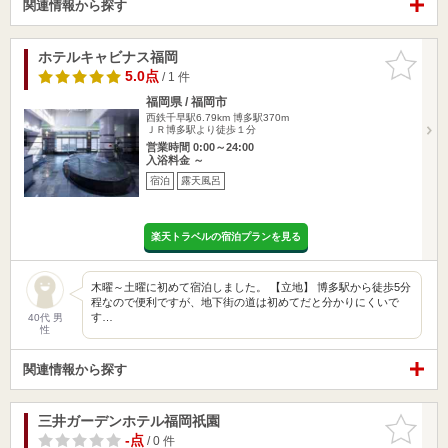
関連情報から探す
ホテルキャビナス福岡
お気に入
りに追加
5.0点
/ 1 件
福岡県 / 福岡市
西鉄千早駅6.79km
博多駅370m
ＪＲ博多駅より徒歩１分
営業時間 0:00～24:00
入浴料金 ～
宿泊
露天風呂
楽天トラベルの宿泊プランを見る
木曜～土曜に初めて宿泊しました。 【立地】 博多駅から徒歩5分
程なので便利ですが、地下街の道は初めてだと分かりにくいで
す…
40代 男
性
関連情報から探す
三井ガーデンホテル福岡祇園
お気に入
りに追加
-点
/ 0 件