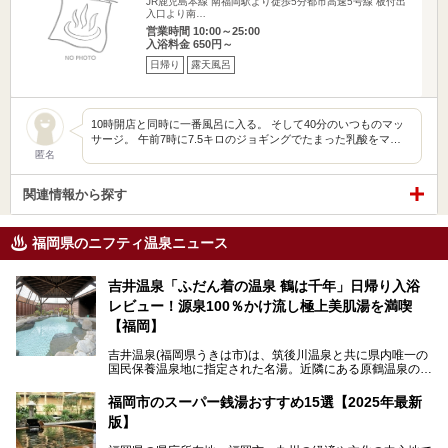
JR鹿児島本線 南福岡駅より徒歩5分都市高速5号線 板付出
入口より南…
営業時間 10:00～25:00
入浴料金 650円～
日帰り
露天風呂
10時開店と同時に一番風呂に入る。 そして40分のいつものマッ
サージ。 午前7時に7.5キロのジョギングでたまった乳酸をマ…
匿名
関連情報から探す
福岡県のニフティ温泉ニュース
吉井温泉「ふだん着の温泉 鶴は千年」日帰り入浴
レビュー！源泉100％かけ流し極上美肌湯を満喫
【福岡】
吉井温泉(福岡県うきは市)は、筑後川温泉と共に県内唯一の
国民保養温泉地に指定された名湯。近隣にある原鶴温泉の観
光地風情と異なり、長閑な田園地帯に佇む小さな温泉地で
す。
福岡市のスーパー銭湯おすすめ15選【2025年最新
版】
「ふだん着の温泉 鶴は千年」は、吉井温泉にある日帰り入
浴施設。源泉100％かけ流しの極上美肌湯を楽しめ、近隣の