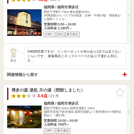
福岡県 / 福岡市博多区
西鉄千早駅5.73km
東比恵駅945m
JR博多駅からバスで5分程度（天神・中洲川端・博多駅か
ら無料シャトル…
営業時間 0:00～24:00
入浴料金 2,180円～
日帰り
宿泊
露天風呂
24時間営業ですが、インターネットや本があり1日では足りない
くらいです。 家族風呂とキッズスペースがあり子連れも安心。
大…
匿名
関連情報から探す
博多の森 湯処 月の湯（閉館しました）
お気に入
りに追加
3.4点
/ 21 件
福岡県 / 福岡市博多区
西鉄千早駅6.92km
福岡空港駅1.18km
福岡市営地下鉄空港線 福岡空港駅より車利用5分※無料送
迎あり（運行時…
営業時間 10:00～24:00
入浴料金 700円～
日帰り
露天風呂