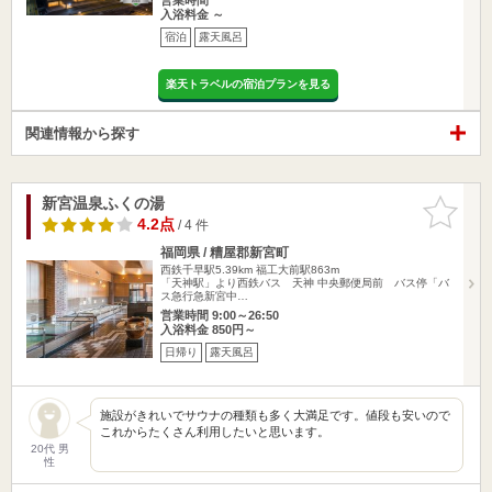
入浴料金 ～
宿泊
露天風呂
楽天トラベルの宿泊プランを見る
関連情報から探す
新宮温泉ふくの湯
お気に入
りに追加
4.2点
/ 4 件
福岡県 / 糟屋郡新宮町
西鉄千早駅5.39km
福工大前駅863m
「天神駅」より西鉄バス 天神 中央郵便局前 バス停「バ
ス急行急新宮中…
営業時間 9:00～26:50
入浴料金 850円～
日帰り
露天風呂
施設がきれいでサウナの種類も多く大満足です。値段も安いので
これからたくさん利用したいと思います。
20代 男
性