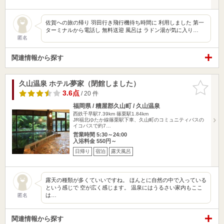
佐賀への旅の帰り 羽田行き飛行機待ち時間に 利用しました 第一
ターミナルから電話し 無料送迎 風呂は ラドン湯が気に入り…
匿名
関連情報から探す
久山温泉 ホテル夢家（閉館しました）
お気に入
りに追加
3.6点
/ 20 件
福岡県 / 糟屋郡久山町 / 久山温泉
西鉄千早駅7.39km
篠栗駅1.84km
JR福北ゆたか線篠栗駅下車、久山町のコミュニティバスの
イコバスで約7…
営業時間 5:30～24:00
入浴料金 550円～
日帰り
宿泊
露天風呂
露天の種類が多くていいですね。 ほんとに自然の中で入っている
という感じで 空が広く感じます。 温泉にはうるさい家内もここ
は…
匿名
関連情報から探す