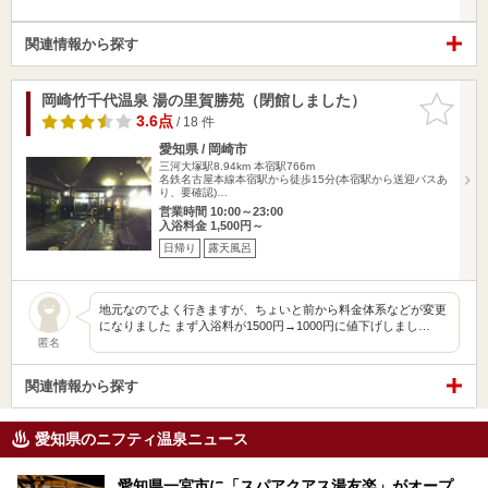
関連情報から探す
岡崎竹千代温泉 湯の里賀勝苑（閉館しました）
お気に入
りに追加
3.6点
/ 18 件
愛知県 / 岡崎市
三河大塚駅8.94km
本宿駅766m
名鉄名古屋本線本宿駅から徒歩15分(本宿駅から送迎バスあ
り、要確認)…
営業時間 10:00～23:00
入浴料金 1,500円～
日帰り
露天風呂
地元なのでよく行きますが、ちょいと前から料金体系などが変更
になりました まず入浴料が1500円→1000円に値下げしまし…
匿名
関連情報から探す
愛知県のニフティ温泉ニュース
愛知県一宮市に「スパアクアス湯友楽」がオープ