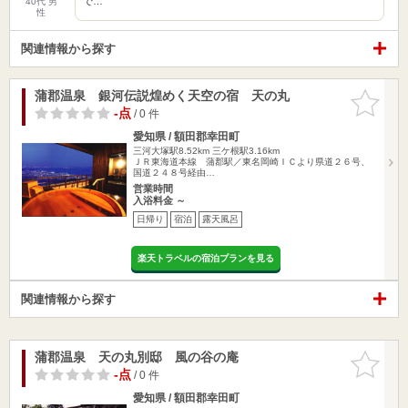
で…
40代 男
性
関連情報から探す
蒲郡温泉 銀河伝説煌めく天空の宿 天の丸
お気に入
りに追加
-点
/ 0 件
愛知県 / 額田郡幸田町
三河大塚駅8.52km
三ケ根駅3.16km
ＪＲ東海道本線 蒲郡駅／東名岡崎ＩＣより県道２６号、
国道２４８号経由…
営業時間
入浴料金 ～
日帰り
宿泊
露天風呂
楽天トラベルの宿泊プランを見る
関連情報から探す
蒲郡温泉 天の丸別邸 風の谷の庵
お気に入
りに追加
-点
/ 0 件
愛知県 / 額田郡幸田町