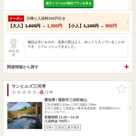
楽天トラベルの宿泊プランを見る
日帰り入浴料300円引き
クーポン
【大人】
1,600円
→
1,300円
【小人】
1,100円
→
900円
施設は古いものの、温泉の質はよく、ゆっくり入っていることが
でき、リフレッシュできました。
30代 男
性
関連情報から探す
サンヒルズ三河湾
お気に入
りに追加
-点
/ 2 件
愛知県 / 蒲郡市三谷町南山
三河大塚駅2.32km
三河三谷駅1.29km
三河三谷駅より送迎あり東名高速道路、音羽蒲郡ICから、
オレンジロード…
営業時間 11:00～14:30
入浴料金 700円～
日帰り
宿泊
露天風呂