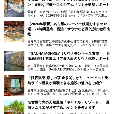
ン！多彩な浴槽やスタジアムサウナを徹底レポート
愛知県一宮市のスーパー銭湯「美彩都 湯友楽（みさとゆう
らく）」が、2026年6月18日（木）に「スパアクアス湯友
楽」としてリニューアルオープン！
【2026年最新】名古屋のスーパー銭湯おすすめ15
この地で30年にわたり愛され続けてきた施設だからこそ、
選！24時間営業・宿泊・サウナなど目的別に徹底比
地元住民をはじめオープンを待ちわびている人も多いのでは
ないでしょうか。
較
老朽化した設備の補修を機に、2年前からじっくり構想を練
ってきたというだけあって、館内の充実度は想像以上。
愛知県名古屋市は中部地方の中心都市であり、24時間営業
以前の4倍に拡張したという露天エリアや10の浴槽、40人収
や宿泊可能、本格サウナを備えたハイレベルなスーパー銭湯
容の巨大なスタジアムサウナに、岩盤浴やリラクゼーション
が密集する激戦区です。
までまるごと楽しめる施設に生まれ変わりました。
「SAUNA MONKEY（サウナモンキー名古屋）」を
そのため、「日々の仕事の疲れを心身ともにリセットした
今回は、全面リニューアルして新しくなった「スパアクアス
徹底解剖！東海エリア最大級のサウナ体験レポート
い」「休日に時間を忘れて1日中ダラダラ過ごしたい」「コ
湯友楽」に一足早くお邪魔して取材してきました！
スパ良く非日常の極上体験を味わいたい」人向けの施設が多
名古屋駅から徒歩約5分の好立地にある、東海エリア最大級
くある点が魅力です！
のサウナ施設「SAUNA MONKEY/サウナモンキー名古屋」
をご存じですか？
今回は、名古屋市でおすすめのスーパー銭湯を紹介します。
「名古屋駅周辺ってサウナが少ないよね」という声をよく耳
お好みの温泉施設を見つけて楽しんでくださいね。
「猿投温泉 癒しの宿 金泉閣」がリニューアル！天
にするだけあり、アクセスの良さにも胸が高鳴ります。
然ラドン温泉が満喫できる施設の魅力をご紹介
今回は普段は男性専用となっているパブリックサウナが、女
性専用で公開される『レディースデー』が開催されたので、
愛知高原国定公園内の山奥に1軒だけある温泉宿「猿投温泉
さっそく取材してきました！
癒しの宿 金泉閣」が、“しあわせ隠れ里”をコンセプトにリニ
ューアルオープンします。
名古屋市内の天然温泉「キャナル・リゾート」 温
天然ラドン温泉が堪能できるお風呂や、新設・改装された客
泉ソムリエがおすすめポイントを教えます！
室、地元の食材と温泉水で作られたお料理……。
新しくなった「猿投温泉 癒しの宿 金泉閣」の魅力を丸ごと