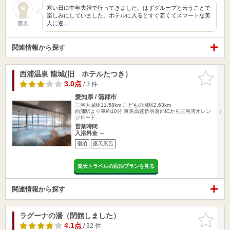
寒い日に中年夫婦で行ってきました。はずグループと云うことで
楽しみにしていました。ホテルに入るとすぐ若くてスマートな美
人に迎…
匿名
関連情報から探す
西浦温泉 龍城(旧 ホテルたつき）
お気に入
りに追加
3.0点
/ 3 件
愛知県 / 蒲郡市
三河大塚駅11.58km
こどもの国駅2.63km
西浦駅より車約10分 東名高速音羽蒲郡ICから三河湾オレン
ジロード…
営業時間
入浴料金 ～
宿泊
露天風呂
楽天トラベルの宿泊プランを見る
関連情報から探す
ラグーナの湯（閉館しました）
お気に入
りに追加
4.1点
/ 32 件