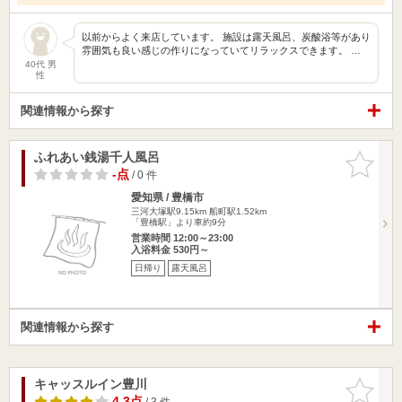
以前からよく来店しています。 施設は露天風呂、炭酸浴等があり
雰囲気も良い感じの作りになっていてリラックスできます。 …
40代 男
性
関連情報から探す
ふれあい銭湯千人風呂
お気に入
りに追加
-点
/ 0 件
愛知県 / 豊橋市
三河大塚駅9.15km
船町駅1.52km
「豊橋駅」より車約9分
営業時間 12:00～23:00
入浴料金 530円～
日帰り
露天風呂
関連情報から探す
キャッスルイン豊川
お気に入
りに追加
4.3点
/ 3 件