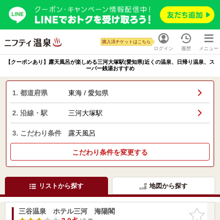
購入済チケットはこちら
ログイン
履歴
メニュー
【クーポンあり】露天風呂が楽しめる三河大塚駅(愛知県)近くの温泉、日帰り温泉、ス
ーパー銭湯おすすめ
1. 都道府県
東海 / 愛知県
2. 沿線・駅
三河大塚駅
3. こだわり条件
露天風呂
こだわり条件を変更する
リストから探す
地図から探す
三谷温泉 ホテル三河 海陽閣
お気に入
りに追加