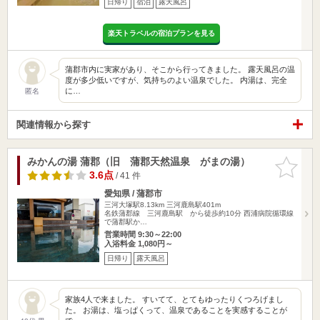
日帰り
宿泊
露天風呂
楽天トラベルの宿泊プランを見る
蒲郡市内に実家があり、そこから行ってきました。 露天風呂の温
度が多少低いですが、気持ちのよい温泉でした。 内湯は、完全
に…
匿名
関連情報から探す
みかんの湯 蒲郡（旧 蒲郡天然温泉 がまの湯）
お気に入
りに追加
3.6点
/ 41 件
愛知県 / 蒲郡市
三河大塚駅8.13km
三河鹿島駅401m
名鉄蒲郡線 三河鹿島駅 から徒歩約10分 西浦病院循環線
で蒲郡駅か…
営業時間 9:30～22:00
入浴料金 1,080円～
日帰り
露天風呂
家族4人で来ました。 すいてて、とてもゆったりくつろげまし
た。 お湯は、塩っぱくって、温泉であることを実感することが