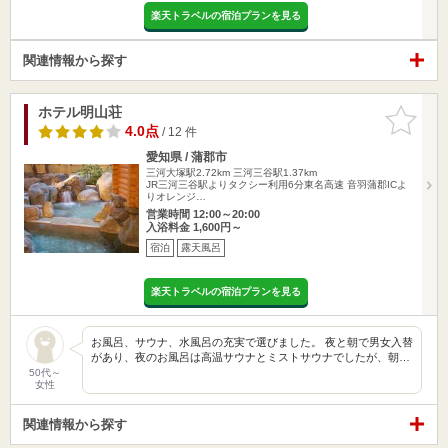
楽天トラベルの宿泊プランを見る
関連情報から探す
ホテル明山荘
お気に入
りに追加
4.0点
/ 12 件
愛知県 / 蒲郡市
三河大塚駅2.72km
三河三谷駅1.37km
JR三河三谷駅よりタクシー利用6分東名高速 音羽蒲郡ICよ
りオレンジ…
営業時間 12:00～20:00
入浴料金 1,600円～
宿泊
露天風呂
楽天トラベルの宿泊プランを見る
お風呂、サウナ、水風呂の充実で選びました。 夜と朝で男女入替
があり、夜のお風呂は高温サウナとミストサウナでしたが、朝…
50代～
女性
関連情報から探す