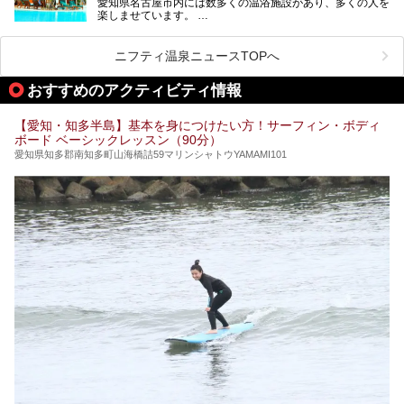
愛知県名古屋市内には数多くの温浴施設があり、多くの人を
ご紹介します。
楽しませています。
その中でも今回は「キャナル・リゾート」について、温泉ソ
ムリエの目線で紹介していきます！
ニフティ温泉ニュースTOPへ
名古屋市内にはスーパー銭湯や日帰り温泉が多く、「どこに
行こうかな？」と悩んでしまう方も多いと思います。
おすすめのアクティビティ情報
ぜひこの記事を参考にして「キャナル・リゾート」に出かけ
てみるのはいかがでしょうか？
【愛知・知多半島】基本を身につけたい方！サーフィン・ボディ
ボード ベーシックレッスン（90分）
愛知県知多郡南知多町山海橋詰59マリンシャトウYAMAMI101