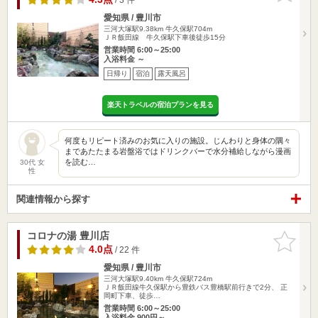
愛知県 / 豊川市
三河大塚駅9.38km
牛久保駅704m
ＪＲ飯田線 牛久保駅下車後徒歩15分
営業時間 6:00～25:00
入浴料金 ～
日帰り
宿泊
露天風呂
楽天トラベルの宿泊プランを見る
何度もリピート済みのお気に入りの施設。じんわりと身体の隅々
まであたたまる岩盤浴ではドリンクバーで水分補給しながら漫画
を読む…
30代 女
性
関連情報から探す
コロナの湯 豊川店
お気に入
りに追加
4.0点
/ 22 件
愛知県 / 豊川市
三河大塚駅9.40km
牛久保駅724m
ＪＲ飯田線牛久保駅から豊鉄バス豊橋駅前行きで2分、 正
岡町下車、徒歩…
営業時間 6:00～25:00
入浴料金 900円～