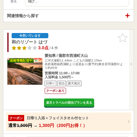
飛び…
匿名
関連情報から探す
お気に入
今空いています
りに追加
和のリゾート はづ
3.0点
/ 4 件
愛知県 / 蒲郡市西浦町大山
三河大塚駅11.44km
こどもの国駅2.15km
名鉄蒲郡線西浦駅より送迎あり(要予約)東名音羽蒲郡ICよ
り約40分
営業時間 11:00～17:00
入浴料金 1,500円～
日帰り
宿泊
露天風呂
クーポンあり
楽天トラベルの宿泊プランを見る
日帰り入浴＋フェイスタオル付セット
クーポン
通常
1,500円
→
1,300円（200円お得！）