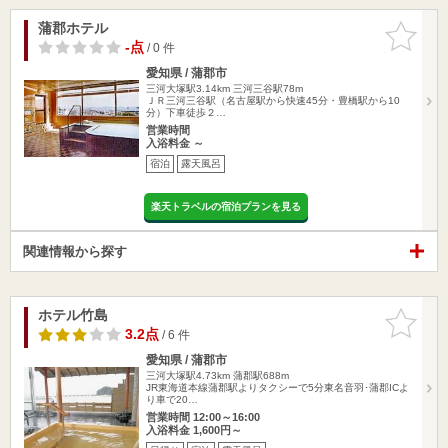
蒲郡ホテル
お気に入
りに追加
-点
/ 0 件
愛知県 / 蒲郡市
三河大塚駅3.14km
三河三谷駅78m
ＪＲ三河三谷駅（名古屋駅から快速45分・豊橋駅から10
分）下車徒歩２…
営業時間
入浴料金 ～
宿泊
露天風呂
楽天トラベルの宿泊プランを見る
関連情報から探す
ホテル竹島
お気に入
りに追加
3.2点
/ 6 件
愛知県 / 蒲郡市
三河大塚駅4.73km
蒲郡駅688m
JR東海道本線蒲郡駅よりタクシーで5分東名音羽･蒲郡ICよ
り車で20…
営業時間 12:00～16:00
入浴料金 1,600円～