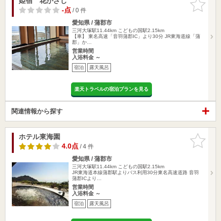
姫宿 花かざし
お気に入
りに追加
-点
/ 0 件
愛知県 / 蒲郡市
三河大塚駅11.44km
こどもの国駅2.15km
【車】 東名高速「音羽蒲郡IC」より30分 JR東海道線「蒲
郡」か…
営業時間
入浴料金 ～
宿泊
露天風呂
楽天トラベルの宿泊プランを見る
関連情報から探す
ホテル東海園
お気に入
りに追加
4.0点
/ 4 件
愛知県 / 蒲郡市
三河大塚駅11.44km
こどもの国駅2.15km
JR東海道本線蒲郡駅よりバス利用30分東名高速道路 音羽
蒲郡ICより…
営業時間
入浴料金 ～
宿泊
露天風呂