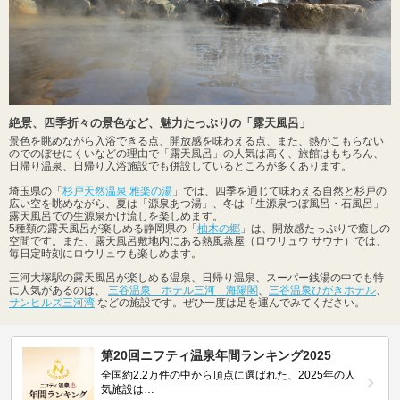
絶景、四季折々の景色など、魅力たっぷりの「露天風呂」
景色を眺めながら入浴できる点、開放感を味わえる点、また、熱がこもらない
のでのぼせにくいなどの理由で「露天風呂」の人気は高く、旅館はもちろん、
日帰り温泉、日帰り入浴施設でも併設しているところが多くあります。
埼玉県の「
杉戸天然温泉 雅楽の湯
」では、四季を通じて味わえる自然と杉戸の
広い空を眺めながら、夏は「源泉あつ湯」、冬は「生源泉つぼ風呂・石風呂」
露天風呂での生源泉かけ流しを楽しめます。
5種類の露天風呂が楽しめる静岡県の「
柚木の郷
」は、開放感たっぷりで癒しの
空間です。また、露天風呂敷地内にある熱風蒸屋（ロウリュウ サウナ）では、
毎日定時刻にロウリュウも楽しめます。
三河大塚駅の露天風呂が楽しめる温泉、日帰り温泉、スーパー銭湯の中でも特
に人気があるのは、
三谷温泉 ホテル三河 海陽閣
、
三谷温泉ひがきホテル
、
サンヒルズ三河湾
などの施設です。ぜひ一度は足を運んでみてください。
第20回ニフティ温泉年間ランキング2025
全国約2.2万件の中から頂点に選ばれた、2025年の人
気施設は…