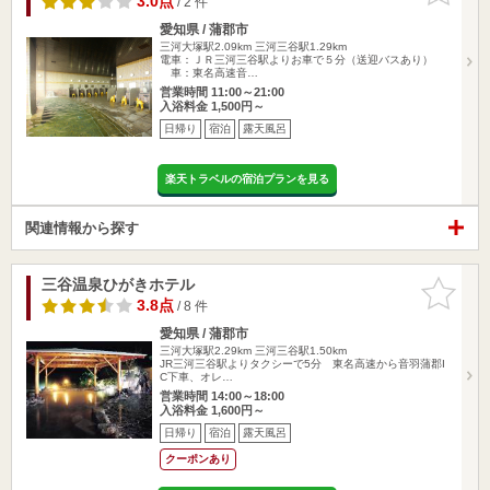
3.0点
/ 2 件
愛知県 / 蒲郡市
三河大塚駅2.09km
三河三谷駅1.29km
電車：ＪＲ三河三谷駅よりお車で５分（送迎バスあり）
車：東名高速音…
営業時間 11:00～21:00
入浴料金 1,500円～
日帰り
宿泊
露天風呂
楽天トラベルの宿泊プランを見る
関連情報から探す
三谷温泉ひがきホテル
お気に入
りに追加
3.8点
/ 8 件
愛知県 / 蒲郡市
三河大塚駅2.29km
三河三谷駅1.50km
JR三河三谷駅よりタクシーで5分 東名高速から音羽蒲郡I
C下車、オレ…
営業時間 14:00～18:00
入浴料金 1,600円～
日帰り
宿泊
露天風呂
クーポンあり