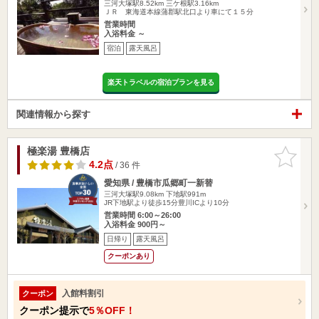
三河大塚駅8.52km
三ケ根駅3.16km
ＪＲ 東海道本線蒲郡駅北口より車にて１５分
営業時間
入浴料金 ～
宿泊
露天風呂
楽天トラベルの宿泊プランを見る
関連情報から探す
極楽湯 豊橋店
お気に入
りに追加
4.2点
/ 36 件
愛知県 / 豊橋市瓜郷町一新替
三河大塚駅9.08km
下地駅991m
JR下地駅より徒歩15分豊川ICより10分
営業時間 6:00～26:00
入浴料金 900円～
日帰り
露天風呂
クーポンあり
入館料割引
クーポン
クーポン提示で
5％OFF！