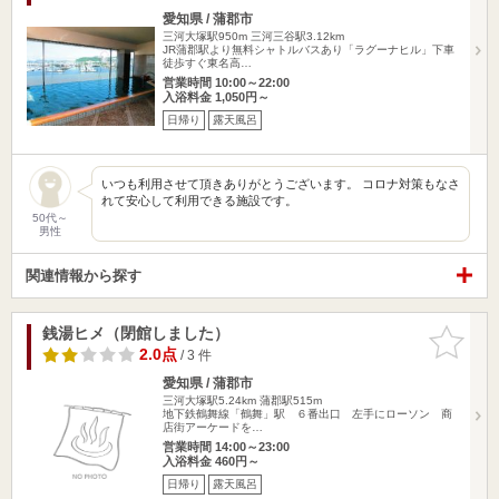
愛知県 / 蒲郡市
三河大塚駅950m
三河三谷駅3.12km
JR蒲郡駅より無料シャトルバスあり「ラグーナヒル」下車
徒歩すぐ東名高…
営業時間 10:00～22:00
入浴料金 1,050円～
日帰り
露天風呂
いつも利用させて頂きありがとうございます。 コロナ対策もなさ
れて安心して利用できる施設です。
50代～
男性
関連情報から探す
銭湯ヒメ（閉館しました）
お気に入
りに追加
2.0点
/ 3 件
愛知県 / 蒲郡市
三河大塚駅5.24km
蒲郡駅515m
地下鉄鶴舞線「鶴舞」駅 ６番出口 左手にローソン 商
店街アーケードを…
営業時間 14:00～23:00
入浴料金 460円～
日帰り
露天風呂