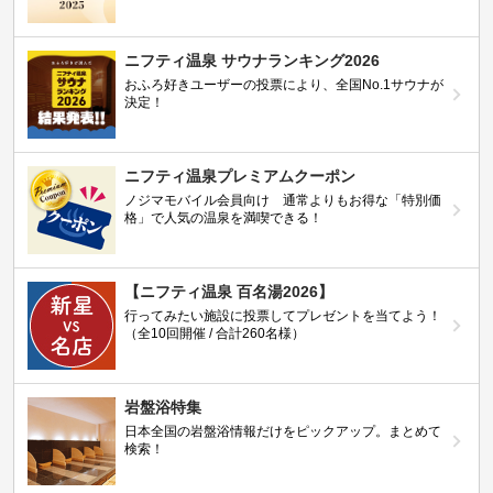
ニフティ温泉 サウナランキング2026
おふろ好きユーザーの投票により、全国No.1サウナが
決定！
ニフティ温泉プレミアムクーポン
ノジマモバイル会員向け 通常よりもお得な「特別価
格」で人気の温泉を満喫できる！
【ニフティ温泉 百名湯2026】
行ってみたい施設に投票してプレゼントを当てよう！
（全10回開催 / 合計260名様）
岩盤浴特集
日本全国の岩盤浴情報だけをピックアップ。まとめて
検索！