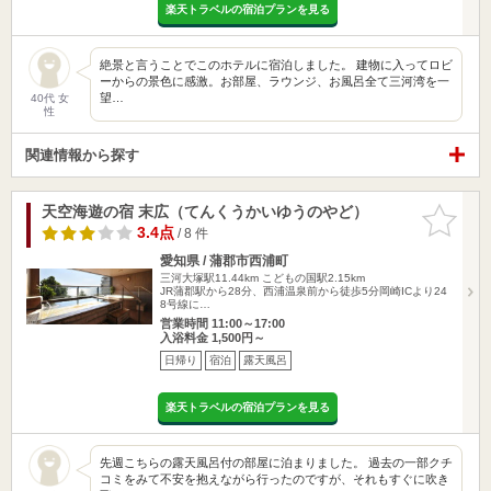
楽天トラベルの宿泊プランを見る
絶景と言うことでこのホテルに宿泊しました。 建物に入ってロビ
ーからの景色に感激。お部屋、ラウンジ、お風呂全て三河湾を一
望…
40代 女
性
関連情報から探す
天空海遊の宿 末広（てんくうかいゆうのやど）
お気に入
りに追加
3.4点
/ 8 件
愛知県 / 蒲郡市西浦町
三河大塚駅11.44km
こどもの国駅2.15km
JR蒲郡駅から28分、西浦温泉前から徒歩5分岡崎ICより24
8号線に…
営業時間 11:00～17:00
入浴料金 1,500円～
日帰り
宿泊
露天風呂
楽天トラベルの宿泊プランを見る
先週こちらの露天風呂付の部屋に泊まりました。 過去の一部クチ
コミをみて不安を抱えながら行ったのですが、それもすぐに吹き