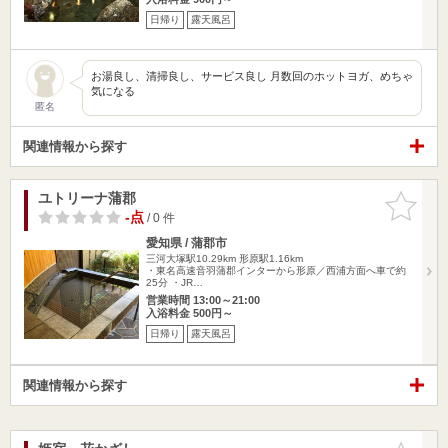
日帰り
露天風呂
お湯良し、清掃良し、サービス良し 月数回のホットヨガ、めちゃ
気になる
匿名
関連情報から探す
ユトリーナ蒲郡
お気に入
りに追加
-点
/ 0 件
愛知県 / 蒲郡市
三河大塚駅10.29km
形原駅1.16km
・東名高速音羽蒲郡インターから形原／西浦方面へ車で約
25分 ・JR…
営業時間 13:00～21:00
入浴料金 500円～
日帰り
露天風呂
関連情報から探す