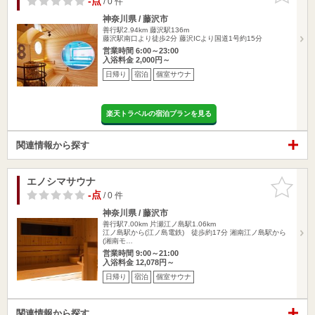
-点
/ 0 件
神奈川県 / 藤沢市
善行駅2.94km
藤沢駅136m
藤沢駅南口より徒歩2分 藤沢ICより国道1号約15分
営業時間 6:00～23:00
入浴料金 2,000円～
日帰り
宿泊
個室サウナ
楽天トラベルの宿泊プランを見る
関連情報から探す
エノシマサウナ
お気に入
りに追加
-点
/ 0 件
神奈川県 / 藤沢市
善行駅7.00km
片瀬江ノ島駅1.06km
江ノ島駅から(江ノ島電鉄) 徒歩約17分 湘南江ノ島駅から
(湘南モ…
営業時間 9:00～21:00
入浴料金 12,078円～
日帰り
宿泊
個室サウナ
関連情報から探す