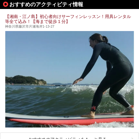
して宿泊もできます。宿泊者は「龍宮殿本館」の営業時間に
提供元：株式会社西武・プリンスホテルズワールドワイド
おすすめのアクティビティ情報
加えて、朝6時からの宿泊者専用時間帯にも「龍宮殿本館」
【PR】
のお風呂が利用できます。
この記事はザ・プリンス 箱根芦ノ湖のPR記事です。
【湘南・江ノ島】初心者向けサーフィンレッスン！用具レンタル
今回は日帰り温泉としての「絶景日帰り温泉 龍宮殿本館
等全て込み！【海まで徒歩１分】
（以下、龍宮殿本館）」と、旅館としての「箱根 芦ノ湖畔
蛸川温泉 龍宮殿（以下、龍宮殿）」の両方の魅力をたっぷ
神奈川県藤沢市片瀬海岸1-13-27
りお伝えします！
ここは箱根神社、九頭龍神社、白龍神社、箱根元宮と箱根の
4つの神社に囲まれたパワースポットです。
───
提供元：株式会社西武・プリンスホテルズワールドワイド
【PR】
この記事は箱根 芦ノ湖畔蛸川温泉 龍宮殿のPR記事です。