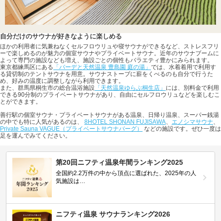
自分だけのサウナが好きなように楽しめる
ほかの利用者に気兼ねなくセルフロウリュや寝サウナができるなど、ストレスフリ
ーで楽しめるのが魅力の個室サウナやプライベートサウナ。近年のサウナブームに
よって専門の施設なども増え、施設ごとの個性もバラエティ豊かにみられます。
東京都練馬区にある
「バーデと天然温泉 豊島園 庭の湯」
では、水着着用で利用す
る貸切制のテントサウナを用意。サウナストーブに薪をくべるのも自分で行うた
め、好みの温度に調整しながら利用できます。
また、群馬県桐生市の総合温浴施設
「天然温泉ゆらぶ桐生店」
には、別料金で利用
できる90分制のプライベートサウナがあり、自由にセルフロウリュなどを楽しむこ
とができます。
善行駅の個室サウナ・プライベートサウナがある温泉、日帰り温泉、スーパー銭湯
の中でも特に人気があるのは、
8HOTEL SHONAN FUJISAWA
、
エノシマサウナ
、
Private Sauna VAGUE（プライベートサウナバーグ）
などの施設です。ぜひ一度は
足を運んでみてください。
第20回ニフティ温泉年間ランキング2025
全国約2.2万件の中から頂点に選ばれた、2025年の人
気施設は…
ニフティ温泉 サウナランキング2026