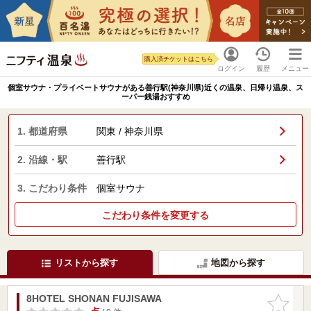
購入済チケットはこちら
ログイン
履歴
メニュー
個室サウナ・プライベートサウナがある善行駅(神奈川県)近くの温泉、日帰り温泉、ス
ーパー銭湯おすすめ
1. 都道府県
関東 / 神奈川県
2. 沿線・駅
善行駅
3. こだわり条件
個室サウナ
こだわり条件を変更する
リストから探す
地図から探す
8HOTEL SHONAN FUJISAWA
お気に入
りに追加