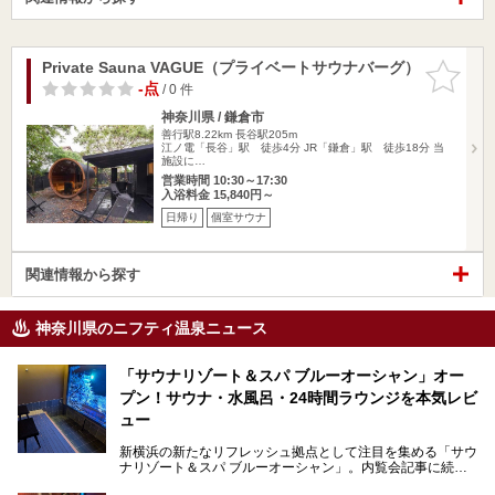
Private Sauna VAGUE（プライベートサウナバーグ）
お気に入
りに追加
-点
/ 0 件
神奈川県 / 鎌倉市
善行駅8.22km
長谷駅205m
江ノ電「長谷」駅 徒歩4分 JR「鎌倉」駅 徒歩18分 当
施設に…
営業時間 10:30～17:30
入浴料金 15,840円～
日帰り
個室サウナ
関連情報から探す
神奈川県のニフティ温泉ニュース
「サウナリゾート＆スパ ブルーオーシャン」オー
プン！サウナ・水風呂・24時間ラウンジを本気レビ
ュー
新横浜の新たなリフレッシュ拠点として注目を集める「サウ
ナリゾート＆スパ ブルーオーシャン」。内覧会記事に続
き、今回は実際に体験してみたリアルな様子をレポートしま