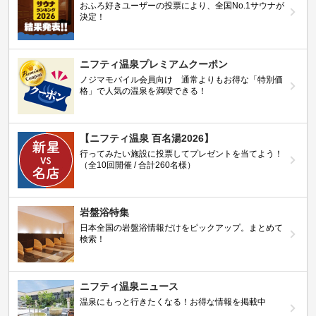
おふろ好きユーザーの投票により、全国No.1サウナが
決定！
ニフティ温泉プレミアムクーポン
ノジマモバイル会員向け 通常よりもお得な「特別価
格」で人気の温泉を満喫できる！
【ニフティ温泉 百名湯2026】
行ってみたい施設に投票してプレゼントを当てよう！
（全10回開催 / 合計260名様）
岩盤浴特集
日本全国の岩盤浴情報だけをピックアップ。まとめて
検索！
ニフティ温泉ニュース
温泉にもっと行きたくなる！お得な情報を掲載中