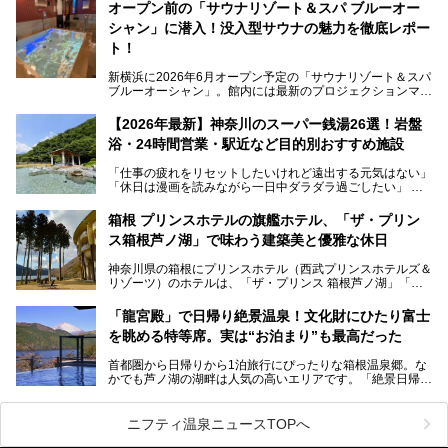
す。サウナや水風呂の気持ちよさはもちろん、リラックスス
オープン前の「サウナリゾート＆スパ ブルーオー
ペースの過ごしやすさまで徹底チェック。新横浜エリアで日
シャン」に潜入！没入型サウナの魅力を徹底レポー
常の疲れをリセットしたい人、ライブやスポーツ観戦遠征組
は必見です。
ト！
新横浜に2026年6月オープン予定の「サウナリゾート＆スパ
ブルーオーシャン」。館内には最新のプロジェクションマッ
ピングが多用され、まるで世界を旅しているかのような圧倒
的な“没入感（イマーシブ）”を体験できます。
【2026年最新】神奈川のスーパー銭湯26選！岩盤
浴・24時間営業・駅近など目的別おすすめ施設
「仕事の疲れをリセットしたいけれど遠出する元気はない」
今回は、そんな大注目の施設に一足先にお邪魔し、その全貌
「休日は漫画を読みながら一日中ダラダラ過ごしたい」
を見学させていただきました！
「子ども連れでも気兼ねなく、家事を忘れてリフレッシュし
たい」
サウナ室の中に咲き誇る桜、魚たちが泳ぐ水風呂、そしてバ
箱根 プリンスホテルの旗艦ホテル、「ザ・プリン
リのビーチを思わせる休憩スペース…。驚きの連続だった館
ス箱根芦ノ湖」で味わう建築美と優雅な休日
そんな「癒やされたい」という願いを叶えてくれるのが、神
内の様子をレポートします！
奈川県のスーパー銭湯。
神奈川県の箱根にプリンスホテル（西武プリンスホテルズ＆
神奈川県には、サウナや岩盤浴、一日中遊べるエンタメ施設
リゾーツ）のホテルは、「ザ・プリンス 箱根芦ノ湖」「芦
など、“非日常”を味わえるスーパー銭湯が数多く揃っていま
ノ湖畔 蛸川温泉 龍宮殿」「箱根湯の花プリンスホテル」
す。しかし、選択肢が多いからこそ「どの施設か迷ってしま
「箱根仙石原プリンスホテル」と4軒あり、今回ご紹介する
う」という人も多いはず。
「龍宮殿」で日帰り絶景温泉！文化財にひたり富士
「ザ・プリンス 箱根芦ノ湖」は、その中でもフラッグシッ
を眺める特等席。実は“お泊まり”も最高だった
プ（旗艦）に位置づけられる特別なホテルです。
そこで今回は、神奈川県内の人気施設26選を「安さ」「岩
盤浴・漫画の充実度」「景色の良さ」「高級感」「深夜営
首都圏から日帰りから1泊旅行にぴったりな箱根温泉郷。な
昭和の日本を代表する建築家の一人、村野藤吾が芦ノ湖の畔
業」「駅近」など、目的別に厳選して紹介します。
かでも芦ノ湖の湖畔は人気の高いエリアです。「絶景日帰り
に建てた桃源郷のようなホテルがここ。自家源泉の温泉や、
今の気分にぴったりの施設を見つけて、最高のリフレッシュ
温泉 龍宮殿本館」は、露天風呂から芦ノ湖と富士山の両方
こだわりぬいた食もあわせて、このホテルの魅力をレポート
時間を過ごす参考にしていただけますと幸いです。
が楽しめるまさに眺望自慢の日帰り温泉。
します。
ニフティ温泉ニュースTOPへ
そしてここは全24室の「箱根 芦ノ湖畔蛸川温泉 龍宮殿」と
───