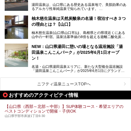
泉街をそぞろ歩きしながら、見所や食べ歩きスポットを徹底
湯田温泉は、山口県にある歴史ある温泉地で、美肌効果のあ
紹介。また、アクセスの注意点も併せてご紹介します！
るアルカリ性単純温泉で知られています。
湯田温泉では、瑠璃光寺五重塔などの観光スポット、「そば
柚木慈生温泉は天然炭酸泉の名湯！宿泊すべき３つ
寿司」などのグルメスポット、なかには「女将劇場」なんて
の理由とは？【山口】
一風変わった催しを実施している旅館もあり、観光を満喫で
きる場所がたくさんあります。
柚木慈生温泉(山口県山口市)は、島根県との県境近くにある
山中の一軒宿。温泉法基準値の8倍を超える遊離二酸化炭素
この記事では、湯田温泉の魅力を味わえる宿泊施設や日帰り
(炭酸)を含み、貴重な天然炭酸泉として多くの温泉ファンに
温泉、見どころ満載の観光・グルメスポットに加え、アクセ
親しまれています。
ス方法も紹介します！
NEW：山口県湯田に憩いの場となる温浴施設「湯
田温泉こんこんパーク」が2025年6月1日オープ
日帰り入浴も可能ですが、その真価を存分に満喫するならば
宿泊がベスト。今回は、知られざるその理由を詳細解説。温
ン！
泉ファンなら一度は行ってみたい炭酸泉の名湯を、存分にご
紹介します！
名湯・山口県湯田温泉エリアに、新たな大型複合温浴施設
「湯田温泉こんこんパーク」が2025年6月1日にグランドオ
ープンします！
総工費はなんと約42億円。温泉だけでなく、交流できる施
ニフティ温泉ニュースTOPへ
設として整備され、まさに“温泉のテーマパーク”のようなス
ポットです。今回は、その魅力を3つの注目ポイントに分け
おすすめのアクティビティ情報
てご紹介します。
【山口県（西部～北部～中部）】SUP体験コース・希望エリアの
ベストコンディションで開催・子供OK
山口県宇部市床波1丁目6-30