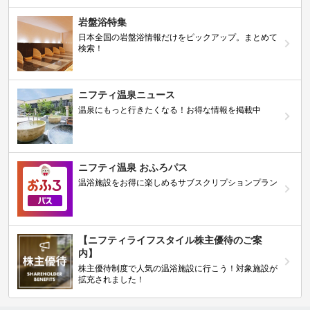
岩盤浴特集
日本全国の岩盤浴情報だけをピックアップ。まとめて
検索！
ニフティ温泉ニュース
温泉にもっと行きたくなる！お得な情報を掲載中
ニフティ温泉 おふろパス
温浴施設をお得に楽しめるサブスクリプションプラン
【ニフティライフスタイル株主優待のご案
内】
株主優待制度で人気の温浴施設に行こう！対象施設が
拡充されました！