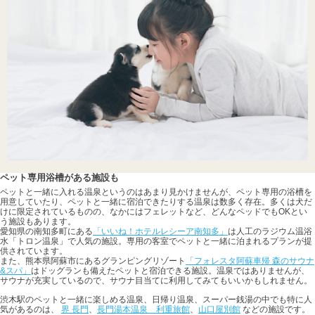
ペット専用浴槽がある施設も
ペットと一緒に入れる温泉というのはあまり見かけませんが、ペット専用の浴槽を
用意していたり、ペットと一緒に宿泊できたりする温泉は数多く存在。多くは犬だ
けに限定されているものの、なかにはフェレットなど、どんなペッドでもOKとい
う施設もあります。
愛知県の南知多町にある
「いいね！ホテルレシーア南知多」
は人工のラジウム温浴
水「トロン温泉」で人気の施設。専用の客室でペットと一緒に泊まれるプランが提
供されています。
また、熊本県阿蘇市にあるグランピングリゾート
「フォレスタ阿蘇車帰 森のサウナ
&スパ」
はドッグランも備えたペットと宿泊できる施設。温泉ではありませんが、
サウナが充実しているので、サウナ目当てに利用してみてもいいかもしれません。
渋木駅のペットと一緒に楽しめる温泉、日帰り温泉、スーパー銭湯の中でも特に人
気があるのは、
界 長門
、
長門湯本温泉 利重旅館
、
山口屋別館
などの施設です。