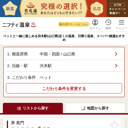
購入済チケットはこちら
ログイン
履歴
メニュー
ペットと一緒に楽しめる渋木駅(山口県)近くの温泉、日帰り温泉、スーパー銭湯おすす
め
1. 都道府県
中国・四国 / 山口県
2. 沿線・駅
渋木駅
3. こだわり条件
ペット
こだわり条件を変更する
リストから探す
地図から探す
界 長門
お気に入
りに追加