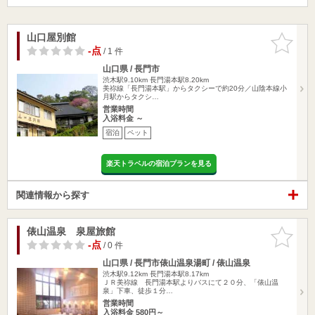
山口屋別館
お気に入
りに追加
-点
/ 1 件
山口県 / 長門市
渋木駅9.10km
長門湯本駅8.20km
美祢線「長門湯本駅」からタクシーで約20分／山陰本線小
月駅からタクシ…
営業時間
入浴料金 ～
宿泊
ペット
楽天トラベルの宿泊プランを見る
関連情報から探す
俵山温泉 泉屋旅館
お気に入
りに追加
-点
/ 0 件
山口県 / 長門市俵山温泉湯町 / 俵山温泉
渋木駅9.12km
長門湯本駅8.17km
ＪＲ美祢線 長門湯本駅よりバスにて２０分、「俵山温
泉」下車、徒歩１分…
営業時間
入浴料金 580円～