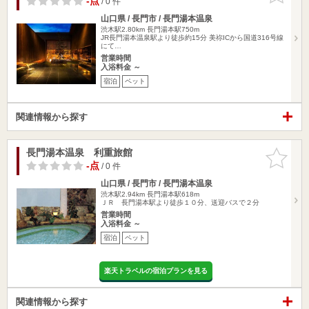
-点
/ 0 件
山口県 / 長門市 / 長門湯本温泉
渋木駅2.80km
長門湯本駅750m
JR長門湯本温泉駅より徒歩約15分 美祢ICから国道316号線
にて…
営業時間
入浴料金 ～
宿泊
ペット
関連情報から探す
長門湯本温泉 利重旅館
お気に入
りに追加
-点
/ 0 件
山口県 / 長門市 / 長門湯本温泉
渋木駅2.94km
長門湯本駅618m
ＪＲ 長門湯本駅より徒歩１０分、送迎バスで２分
営業時間
入浴料金 ～
宿泊
ペット
楽天トラベルの宿泊プランを見る
関連情報から探す