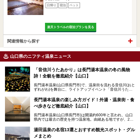
日帰り
宿泊
ペット
楽天トラベルの宿泊プランを見る
関連情報から探す
山口県のニフティ温泉ニュース
「音信川うたあかり」は長門湯本温泉の冬の風物
詩！全貌を徹底紹介【山口】
長門湯本温泉(山口県長門市)で、温泉街を流れる音信川(おと
ずれがわ)を舞台に、ライトアップイベント「音信川うたあ
かり」が開催されています。2024年の期間は、1月26日(金)
～3月3日(日)。詩のナレーションや音楽に合わせた幻想的な
長門湯本温泉の楽しみ方ガイド！外湯・温泉街・食
光の演出や、地元児童生徒が製作した作品などを設置。温泉
べ歩きなど徹底紹介【山口】
街を一段と輝かせてくれます。
長門湯本温泉(山口県長門市)は開湯約600年と言われ、山口
今回は筆者自ら「音信川うたあかり2024」を体験し、その
県内では最古の歴史を持つ温泉地。由緒ある地ですが、202
全貌を徹底紹介。また同時期に開催されている「湯道展in長
0年には温泉街自体がリノベーション。全く新しい温泉地に
門湯本温泉」も併せてご紹介します。
生まれ変わりました。
湯田温泉の名宿13選とおすすめ観光スポット・グル
メまとめ
今回は、外湯(日帰り入浴施設)である「恩湯」をはじめ、温