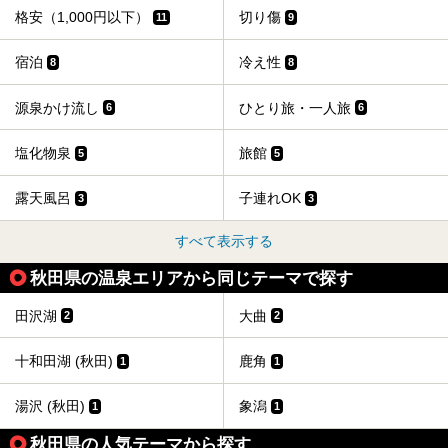
格安（1,000円以下）
切り傷
11
9
宿泊
冷え性
8
8
源泉かけ流し
ひとり旅・一人旅
6
6
塩化物泉
旅館
5
5
露天風呂
子連れOK
3
3
すべて表示する
秋田県の温泉エリアから同じテーマで探す
田沢湖
大曲
2
2
十和田湖 (秋田)
鹿角
1
1
湯沢 (秋田)
象潟
1
1
秋田県の人気テーマから探す