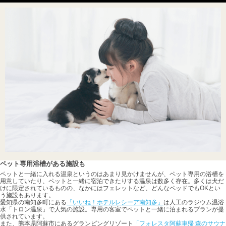
ペット専用浴槽がある施設も
ペットと一緒に入れる温泉というのはあまり見かけませんが、ペット専用の浴槽を
用意していたり、ペットと一緒に宿泊できたりする温泉は数多く存在。多くは犬だ
けに限定されているものの、なかにはフェレットなど、どんなペッドでもOKとい
う施設もあります。
愛知県の南知多町にある
「いいね！ホテルレシーア南知多」
は人工のラジウム温浴
水「トロン温泉」で人気の施設。専用の客室でペットと一緒に泊まれるプランが提
供されています。
また、熊本県阿蘇市にあるグランピングリゾート
「フォレスタ阿蘇車帰 森のサウナ