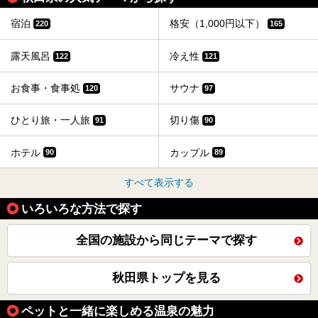
宿泊
格安（1,000円以下）
220
165
露天風呂
冷え性
122
121
お食事・食事処
サウナ
120
97
ひとり旅・一人旅
切り傷
91
90
ホテル
カップル
90
89
すべて表示する
いろいろな方法で探す
全国の施設から同じテーマで探す
秋田県トップを見る
ペットと一緒に楽しめる温泉の魅力