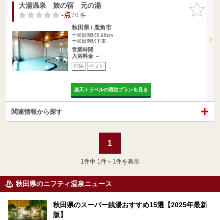
大湯温泉 旅の宿 元の湯
お気に入
りに追加
-点
/ 0 件
秋田県 / 鹿角市
十和田南駅5.96km
十和田南駅下車
営業時間
入浴料金 ～
宿泊
ペット
楽天トラベルの宿泊プランを見る
関連情報から探す
1
1
件中 1件～1件を表示
秋田県のニフティ温泉ニュース
秋田県のスーパー銭湯おすすめ15選【2025年最新
版】