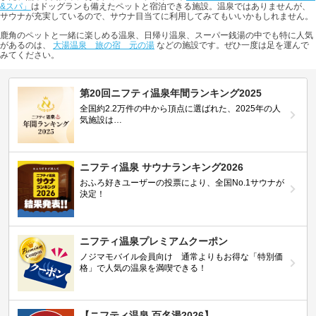
&スパ」
はドッグランも備えたペットと宿泊できる施設。温泉ではありませんが、
サウナが充実しているので、サウナ目当てに利用してみてもいいかもしれません。
鹿角のペットと一緒に楽しめる温泉、日帰り温泉、スーパー銭湯の中でも特に人気
があるのは、
大湯温泉 旅の宿 元の湯
などの施設です。ぜひ一度は足を運んで
みてください。
第20回ニフティ温泉年間ランキング2025
全国約2.2万件の中から頂点に選ばれた、2025年の人
気施設は…
ニフティ温泉 サウナランキング2026
おふろ好きユーザーの投票により、全国No.1サウナが
決定！
ニフティ温泉プレミアムクーポン
ノジマモバイル会員向け 通常よりもお得な「特別価
格」で人気の温泉を満喫できる！
【ニフティ温泉 百名湯2026】