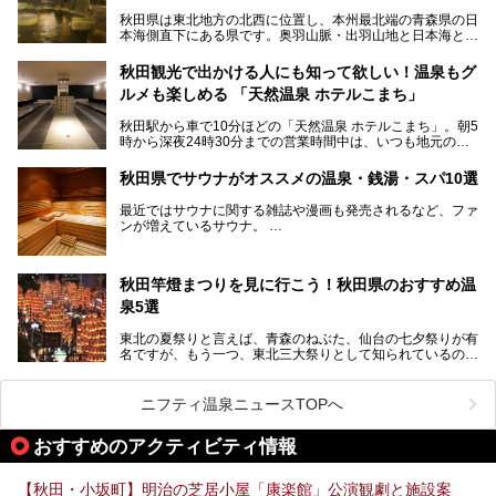
秋田県は東北地方の北西に位置し、本州最北端の青森県の日
本海側直下にある県です。奥羽山脈・出羽山地と日本海とい
う、厳しくも雄大な自然に囲まれたエリアで、ユネスコの世
界自然遺産に登録された白神山地のほか、多くの国立公園・
秋田観光で出かける人にも知って欲しい！温泉もグ
国定公園を擁しています。
ルメも楽しめる 「天然温泉 ホテルこまち」
「あきたこまち」に代表される米の生産量は国内第3位。米
どころ・酒どころとして知られ、比内地鶏・きりたんぽ鍋・
秋田駅から車で10分ほどの「天然温泉 ホテルこまち」。朝5
ハタハタ・しょっつる（魚醤）といった独特の食材も豊富で
時から深夜24時30分までの営業時間中は、いつも地元の人
す。
で賑わっている人気の温泉施設です。宿泊も可能で、温泉や
夏の「秋田竿燈（かんとう）まつり」や男鹿市の「なまは
岩盤浴入り放題なのに1泊3,500円からと破格の安さ！
げ」など、全国的に有名な催しも多い秋田県。観光旅行にも
秋田県でサウナがオススメの温泉・銭湯・スパ10選
観光にも便利な「天然温泉 ホテルこまち」の魅力をたっぷ
役立つ、県内のおすすめスーパー銭湯＆立ち寄り湯情報をご
りお届けします。
紹介します。
最近ではサウナに関する雑誌や漫画も発売されるなど、ファ
ンが増えているサウナ。
しかしサウナは一口にサウナと言っても、ドライサウナ、ス
チームサウナ、塩サウナなどが存在し、施設によって様々な
秋田竿燈まつりを見に行こう！秋田県のおすすめ温
こだわりを持つ施設も増えています。
泉5選
今回はそんな今話題のサウナが楽しめる、秋田県内にあるオ
ススメ温泉・銭湯・スパを10件まとめてご紹介します。
東北の夏祭りと言えば、青森のねぶた、仙台の七夕祭りが有
名ですが、もう一つ、東北三大祭りとして知られているのが
秋田の竿燈祭りです。
毎年8月3日から6日に行われる「秋田竿燈まつり」は、たく
ニフティ温泉ニュースTOPへ
さんの提灯をぶらさげた大きな竿燈を「ドッコイショ」の掛
け声にあわせて秋田駅周辺を練り歩きます。
おすすめのアクティビティ情報
竿燈の数は230本、１万個の提灯がまるで天の川のように連
なり、秋田の夜を照らします。
【秋田・小坂町】明治の芝居小屋「康楽館」公演観劇と施設案