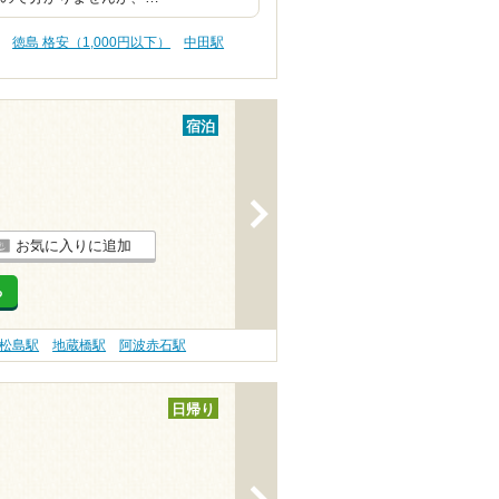
徳島 格安（1,000円以下）
中田駅
宿泊
>
お気に入りに追加
る
松島駅
地蔵橋駅
阿波赤石駅
日帰り
>