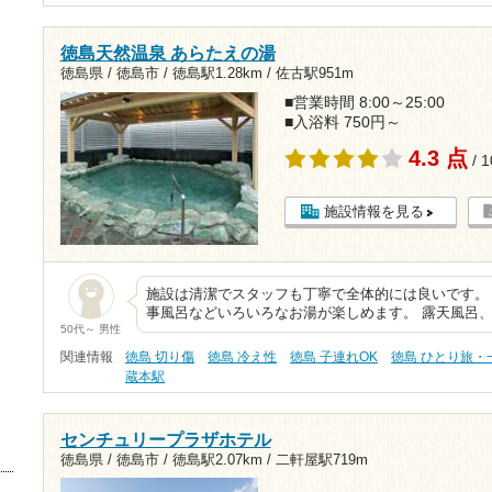
徳島天然温泉 あらたえの湯
徳島県 / 徳島市 /
徳島駅1.28km
/
佐古駅951m
■営業時間 8:00～25:00
■入浴料 750円～
4.3 点
/ 
施設情報を見る
施設は清潔でスタッフも丁寧で全体的には良いです。
事風呂などいろいろなお湯が楽しめます。 露天風呂
50代～ 男性
関連情報
徳島 切り傷
徳島 冷え性
徳島 子連れOK
徳島 ひとり旅・
蔵本駅
センチュリープラザホテル
徳島県 / 徳島市 /
徳島駅2.07km
/
二軒屋駅719m