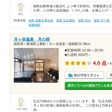
徳島自動車道の藍住IC.より車で約50分。田園風景が
の里」と日帰り温泉施設「いやしの湯」を備えたﾘｿﾞ
匿名
関連情報
徳島 炭酸水素塩泉
徳島 塩化物泉
徳島 宿泊
徳島 切り傷
西麻植駅
月ヶ谷温泉 月の宿
徳島県 / 勝浦郡上勝町 / 月ヶ谷温泉 /
徳島駅24.38km
■営業時間 10:00～20:00
■入浴料 650円～
4.0 点
/ 
施設情報を見る
楽天トラベルの宿泊プランを見
弘法大師ゆかりの温泉となっています。昔、弘法大師
月ヶ谷の岩場に薬師如来が出現し、この霊水は万病を
～10代 男性
由…