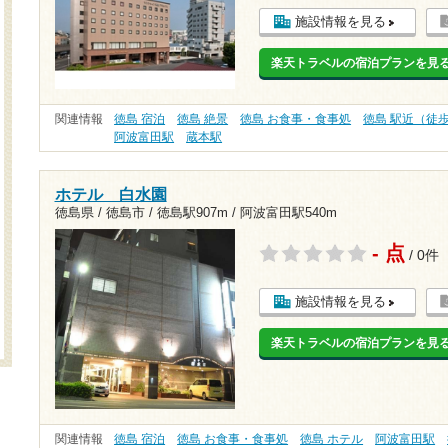
施設情報を見る
楽天トラベルの宿泊プランを見
関連情報
徳島 宿泊
徳島 絶景
徳島 お食事・食事処
徳島 駅近（徒
阿波富田駅
蔵本駅
ホテル 白水園
徳島県 / 徳島市 /
徳島駅907m
/
阿波富田駅540m
- 点
/ 0件
施設情報を見る
楽天トラベルの宿泊プランを見
関連情報
徳島 宿泊
徳島 お食事・食事処
徳島 ホテル
阿波富田駅