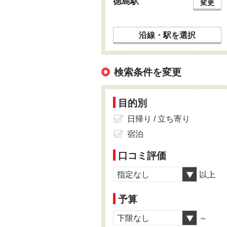
徳島駅
変更
沿線・駅を選択
検索条件を変更
目的別
日帰り / 立ち寄り
宿泊
口コミ評価
指定なし
以上
予算
下限なし
～