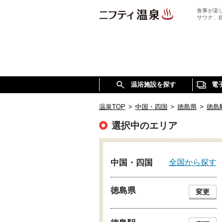
食事が楽
サウナ、
温浴施設を探す
電
温泉TOP
>
中国・四国
>
徳島県
>
徳島
選択中のエリア
全国から探す
中国・四国
徳島県
変更