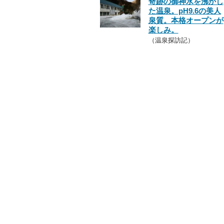
奇跡の御神水を沸かし
た温泉。pH9.6の美人
泉質。本格オープンが
楽しみ。
（温泉探訪記）