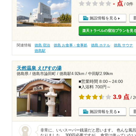
- 点
/ 0件
施設情報を見る
楽天トラベルの宿泊プランを見
関連情報
徳島 宿泊
徳島 お食事・食事処
徳島 ホテル
徳島 サウナ
徳島駅
天然温泉 えびすの湯
徳島県 / 徳島市論田町 /
徳島駅4.92km
/
中田駅2.99km
■営業時間 8:00～24:00
■入浴料 700円～
3.9 点
/ 
施設情報を見る
非常に、いいスーパー銭湯だと思います。 色んな風呂
なりました。 300円必要ですが。 食堂は使っていな