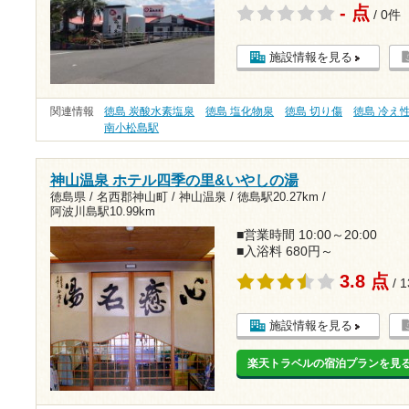
- 点
/ 0件
施設情報を見る
関連情報
徳島 炭酸水素塩泉
徳島 塩化物泉
徳島 切り傷
徳島 冷え
南小松島駅
神山温泉 ホテル四季の里&いやしの湯
徳島県 / 名西郡神山町 / 神山温泉 /
徳島駅20.27km
/
阿波川島駅10.99km
■営業時間 10:00～20:00
■入浴料 680円～
3.8 点
/ 
施設情報を見る
楽天トラベルの宿泊プランを見