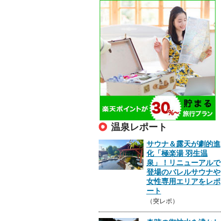
温泉レポート
サウナ＆露天が劇的進
化「極楽湯 羽生温
泉」！リニューアルで
登場のバレルサウナや
女性専用エリアをレポ
ート
（突レポ）