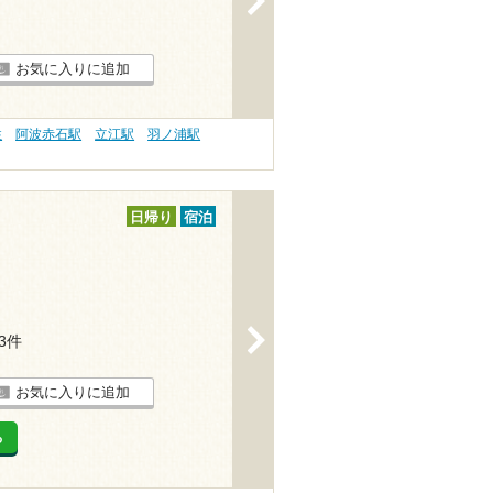
お気に入りに追加
性
阿波赤石駅
立江駅
羽ノ浦駅
日帰り
宿泊
>
13件
お気に入りに追加
る