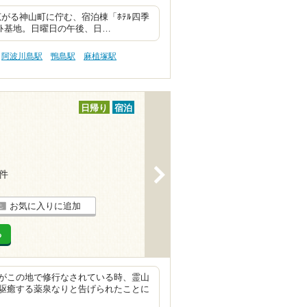
広がる神山町に佇む、宿泊棟「ﾎﾃﾙ四季
ｰﾄ基地。日曜日の午後、日…
阿波川島駅
鴨島駅
麻植塚駅
日帰り
宿泊
>
4件
お気に入りに追加
る
がこの地で修行なされている時、霊山
駆癒する薬泉なりと告げられたことに