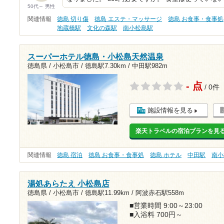
50代～ 男性
関連情報
徳島 切り傷
徳島 エステ・マッサージ
徳島 お食事・食事処
地蔵橋駅
文化の森駅
南小松島駅
スーパーホテル徳島・小松島天然温泉
徳島県 / 小松島市 /
徳島駅7.30km
/
中田駅982m
- 点
/ 0件
施設情報を見る
楽天トラベルの宿泊プランを見
関連情報
徳島 宿泊
徳島 お食事・食事処
徳島 ホテル
中田駅
南小
湯処あらたえ 小松島店
徳島県 / 小松島市 /
徳島駅11.99km
/
阿波赤石駅558m
■営業時間 9:00～23:00
■入浴料 700円～