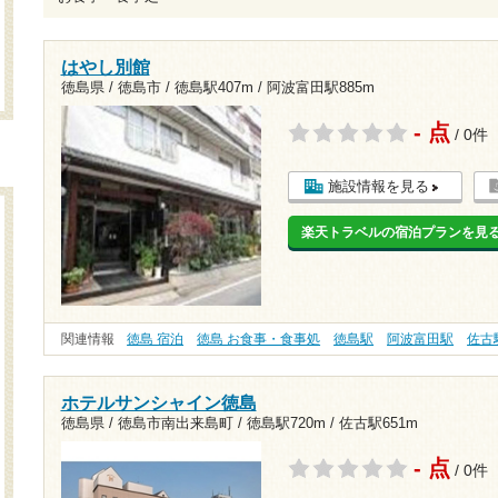
はやし別館
徳島県 / 徳島市 /
徳島駅407m
/
阿波富田駅885m
- 点
/ 0件
施設情報を見る
楽天トラベルの宿泊プランを見
関連情報
徳島 宿泊
徳島 お食事・食事処
徳島駅
阿波富田駅
佐古
ホテルサンシャイン徳島
徳島県 / 徳島市南出来島町 /
徳島駅720m
/
佐古駅651m
- 点
/ 0件