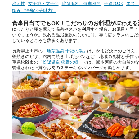
冷え性
女子旅・女子会
貸切風呂、個室風呂
子連れOK
エス
駅近（徒歩10分以内）
食事目当てでもOK！こだわりのお料理が味わえる
ゆったりと腰を据えて温泉やスパを利用する場合、お風呂と同じ
いでしょうか。数ある温浴施設のなかには、専門店クラスのこだ
しているところも数多くあります。
長野県上田市の
「地蔵温泉 十福の湯」
は、かまど炊きのごはん
釜焼きのピザ、館内で焼き上げたパンなど、地域の食材と手作り
重県松阪市の
「松阪温泉 熊野の郷」
では、熊本阿蘇の大自然の
管理された上質なお肉のステーキやハンバーグが楽しめます。