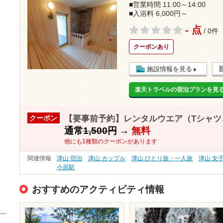
■営業時間 11:00～14:00
■入浴料 6,000円～
- 点
/ 0件
クーポンあり
施設情報を見る
楽天トラベルの宿泊プランを見
【要事前予約】レンタルウエア（Tシャツ
クーポン
通常
1,500円
→
無料
他にも1種類のクーポンがあります
関連情報
津山 宿泊
津山 カップル
津山 ひとり旅・一人旅
津山 女
小原駅
おすすめのアクティビティ情報