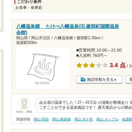
こだわり条件
お食事・食事処
八幡温泉郷 たけべ八幡温泉(旧.建部町国際温泉
会館)
岡山県 / 岡山市北区 / 八幡温泉郷 /
建部駅2.35km
/
福渡駅829m
■営業時間 10:00～21:00
■入浴料 760円～
3.4 点
/ 
施設情報を見る
ぬる湯の温泉でした！27～41℃位 の湯船が数種あり
ごすことができる温泉施設です！ 露天風呂からの眺
50代～ 男性
関連情報
岡山 宿泊
岡山 糖尿病
岡山 冷え性
岡山 カップル
福渡