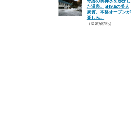
奇跡の御神水を沸かし
た温泉。pH9.6の美人
泉質。本格オープンが
楽しみ。
（温泉探訪記）