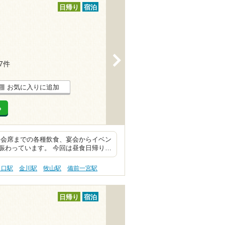
日帰り
宿泊
>
37件
お気に入りに追加
る
ら会席までの各種飲食、宴会からイベン
賑わっています。 今回は昼食日帰り…
々口駅
金川駅
牧山駅
備前一宮駅
日帰り
宿泊