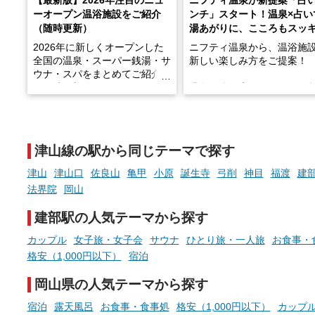
【最新版】2026年注目のニュ
ニフティ温泉が新提案「占
ーオープン温浴施設をご紹介
ンチ」スタート！温泉×占い
（随時更新）
湯あがりに、こころもスッ
2026年に新しくオープンした
ニフティ温泉から、温浴施
全国の温泉・スーパー銭湯・サ
新しい楽しみ方をご提案！
ウナ・スパをまとめてご紹介！
※随時更新しています
温泉で体を癒したあとに、
でこころもスッキリ──そん
天然温泉や露天風呂、注目のサ
新体験が楽しめる「占いベ
ウナなど、こだわりの魅力がつ
チ」を展開中♨
まったスポットが続々登場して
津山線の駅から同じテーマで探す
います。
手相やタロットなど気軽に
現地取材記事もあわせて紹介し
める占いで、“ととのう”お
津山
津山口
佐良山
亀甲
小原
誕生寺
弓削
神目
福渡
建
ていますので、気になる施設は
時間を、もっと特別に。
法界院
岡山
ぜひチェックして次のおでかけ
先の参考にしてみてください
建部駅の人気テーマから探す
ね。
カップル
女子旅・女子会
サウナ
ひとり旅・一人旅
お食事・
格安（1,000円以下）
宿泊
岡山県の人気テーマから探す
宿泊
露天風呂
お食事・食事処
格安（1,000円以下）
カップ