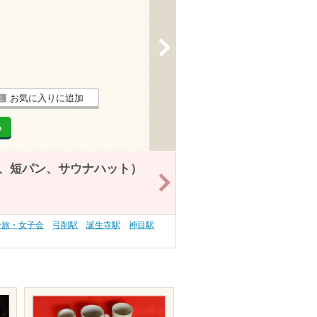
>
お気に入りに追加
る
、短パン、サウナハット）
>
子旅・女子会
弓削駅
誕生寺駅
神目駅