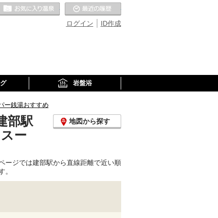
お気に入りの温泉
最近の履歴
ログイン
ID作成
グ
岩盤浴
パー銭湯おすすめ
建部駅
地図から探す
、スー
ページでは建部駅から直線距離で近い順
す。