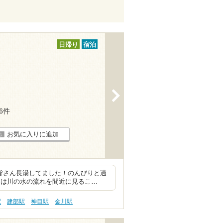
日帰り
宿泊
>
16件
お気に入りに追加
 皆さん長湯してました！のんびりと過
めは川の水の流れを間近に見るこ…
駅
建部駅
神目駅
金川駅