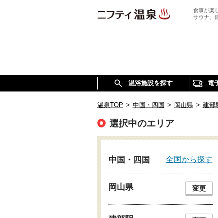
食事が楽
サウナ、
温浴施設を探す
電
温泉TOP
>
中国・四国
>
岡山県
>
建部
選択中のエリア
全国から探す
中国・四国
岡山県
変更