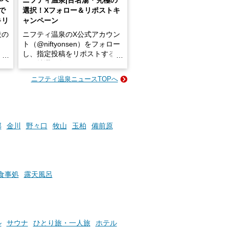
いベ
ニフティ温泉|百名湯・究極の
で
選択！Xフォロー＆リポストキ
キリ
ャンペーン
設の
ニフティ温泉のX公式アカウン
ト（@niftyonsen）をフォロー
し、指定投稿をリポストする
占い
と、抽選で各回26（ふろ）名
な
様（合計260名様）に選べるe-
ニフティ温泉ニュースTOPへ
ン
GIFT500円分をプレゼントい
たします。
楽し
ふろ
部
金川
野々口
牧山
玉柏
備前原
食事処
露天風呂
ル
サウナ
ひとり旅・一人旅
ホテル