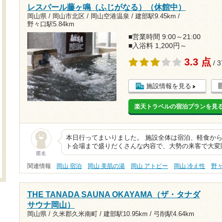
レスパール藤ヶ鳴（ふじがなる）（休館中）
岡山県 / 岡山市北区 / 岡山空港温泉 /
建部駅9.45km
/
野々口駅5.84km
■営業時間 9:00～21:00
■入浴料 1,200円～
3.3 点
/ 
施設情報を見る
楽天トラベルの宿泊プランを見
本日行ってまいりました。 施設全体は宿泊、軽食か
ト会場まで盛りだくさんな内容で、大勢の来客で大変
匿名
関連情報
岡山 宿泊
岡山 美肌の湯
岡山 アトピー
岡山 冷え性
野
THE TANADA SAUNA OKAYAMA（ザ・タナダ
サウナ岡山）
岡山県 / 久米郡久米南町 /
建部駅10.95km
/
弓削駅4.64km