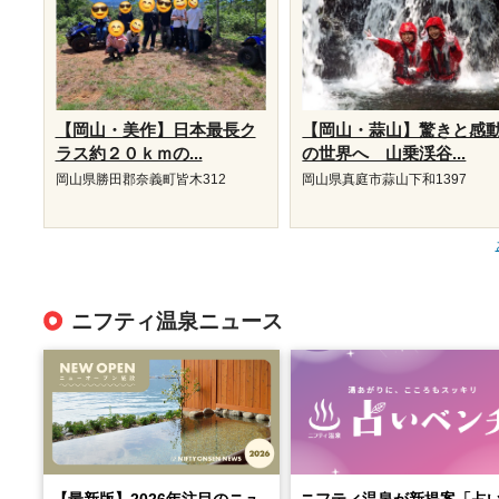
【岡山・美作】日本最長ク
【岡山・蒜山】驚きと感
ラス約２０ｋｍの...
の世界へ 山乗渓谷...
岡山県勝田郡奈義町皆木312
岡山県真庭市蒜山下和1397
ニフティ温泉ニュース