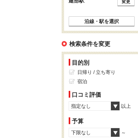
建部駅
変更
沿線・駅を選択
検索条件を変更
目的別
日帰り / 立ち寄り
宿泊
口コミ評価
指定なし
以上
予算
下限なし
～