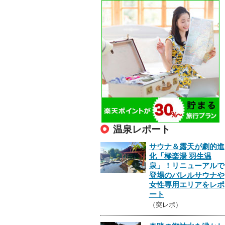
温泉レポート
サウナ＆露天が劇的進
化「極楽湯 羽生温
泉」！リニューアルで
登場のバレルサウナや
女性専用エリアをレポ
ート
（突レポ）