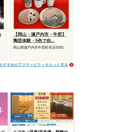
動
【岡山・瀬戸内市・牛窓】
陶芸体験・5色で自...
岡山県瀬戸内市牛窓町長浜5092
おすすめのアクティビティをもっと見る