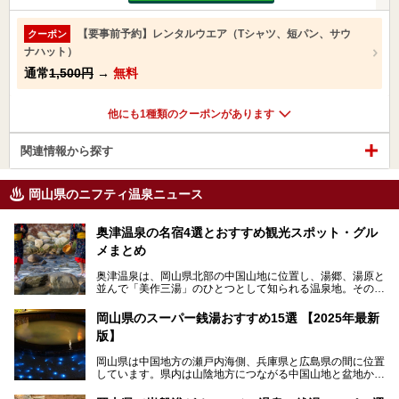
【要事前予約】レンタルウエア（Tシャツ、短パン、サウ
クーポン
ナハット）
通常
1,500円
→
無料
他にも1種類のクーポンがあります
関連情報から探す
岡山県のニフティ温泉ニュース
奥津温泉の名宿4選とおすすめ観光スポット・グル
メまとめ
奥津温泉は、岡山県北部の中国山地に位置し、湯郷、湯原と
並んで「美作三湯」のひとつとして知られる温泉地。その泉
質は美人の湯として知られ、肌がスベスベになると評判で
す。
岡山県のスーパー銭湯おすすめ15選 【2025年最新
版】
この記事では、奥津温泉で宿泊におすすめの宿、観光スポッ
ト、そして日帰り温泉施設を詳しくご紹介！奥津温泉の魅力
岡山県は中国地方の瀬戸内海側、兵庫県と広島県の間に位置
を存分に味わい、癒しの旅を楽しんでくださいね。
しています。県内は山陰地方につながる中国山地と盆地から
成る北部、吉備高原など丘陵地帯が広がる中部、おだやかな
海に多数の島々が浮かぶ瀬戸内海に面した南部に分けられま