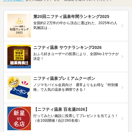
第20回ニフティ温泉年間ランキング2025
全国約2.2万件の中から頂点に選ばれた、2025年の人
気施設は…
ニフティ温泉 サウナランキング2026
おふろ好きユーザーの投票により、全国No.1サウナが
決定！
ニフティ温泉プレミアムクーポン
ノジマモバイル会員向け 通常よりもお得な「特別価
格」で人気の温泉を満喫できる！
【ニフティ温泉 百名湯2026】
行ってみたい施設に投票してプレゼントを当てよう！
（全10回開催 / 合計260名様）