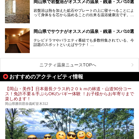
岡山県で岩盤浴がオススメの温泉・銭湯・スパ10選
す。年間を通じて降水量が少ない「晴れの国」で、モモやブ
ドウなど果物の栽培が盛んなうえ、その品質の高さは全国的
岩盤浴は熱を加えた鉱石やプレートの上に寝そべることによ
にも有名です。
って身体をを芯から温めることの出来る温浴健康法です。じ
んわりと身体の内部を温めて発汗を促すことでリラックス効
そんな岡山県には、山間部の自然を味わえる温泉から街中の
果だけではなく、代謝が高まり健康や美容にも良い影響が期
気軽に行ける入浴施設まで、さまざまなスーパー銭湯があり
待できます。今回はそんな岩盤浴にこだわった岡山県内のオ
ます。ここでは、岡山県で評判のスーパー銭湯をご紹介しま
岡山県でサウナがオススメの温泉・銭湯・スパ10選
ススメ温泉・銭湯・スパ10ヶ所を紹介させていただきま
しょう。
す。
テレビドラマやバラエティ番組でも多数特集されている、今
話題のスポットといえばサウナ！
「サ活」や「サ道」などという言葉も使われるほど、幅広い
年齢層から人気を集めています。
今回は、岡山県でサウナがおすすめの温泉や銭湯、スパを厳
選してご紹介！
ニフティ温泉ニュースTOPへ
血流が良くなるだけでなく美容効果やリラックス効果も期待
できるサウナで、内側から健康的な体を目指しましょう。
おすすめのアクティビティ情報
【岡山・美作】日本最長クラス約２０ｋｍの林道・山道90分コー
ス！免許不要＆手ぶらOKのバギー体験 ！お子様からお年寄りまで
楽しめます！
岡山県勝田郡奈義町皆木312