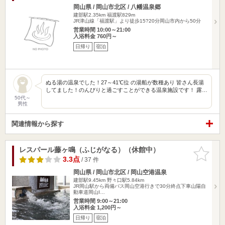
岡山県 / 岡山市北区 / 八幡温泉郷
建部駅2.35km
福渡駅829m
JR津山線「福渡駅」より徒歩15?20分岡山市内から50分
営業時間 10:00～21:00
入浴料金 760円～
日帰り
宿泊
ぬる湯の温泉でした！27～41℃位 の湯船が数種あり 皆さん長湯
してました！のんびりと過ごすことができる温泉施設です！ 露…
50代～
男性
関連情報から探す
レスパール藤ヶ鳴（ふじがなる）（休館中）
お気に入
りに追加
3.3点
/ 37 件
岡山県 / 岡山市北区 / 岡山空港温泉
建部駅9.45km
野々口駅5.84km
JR岡山駅から両備バス岡山空港行きで30分終点下車山陽自
動車道岡山I…
営業時間 9:00～21:00
入浴料金 1,200円～
日帰り
宿泊