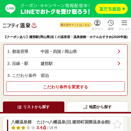
購入済チケットはこちら
ログイン
履歴
メニュー
【クーポンあり】建部駅(岡山県)近くの温泉宿・温泉旅館・ホテルおすすめ(2026年版)
1. 都道府県
中国・四国 / 岡山県
2. 沿線・駅
建部駅
3. こだわり条件
宿泊
こだわり条件を変更する
リストから探す
地図から探す
八幡温泉郷 たけべ八幡温泉(旧.建部町国際温泉会館)
お気に入
りに追加
3.4点
/ 16 件