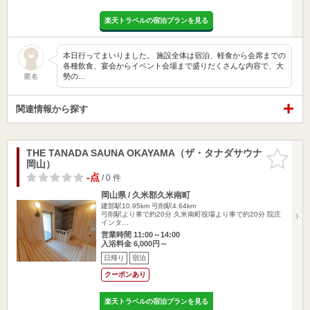
楽天トラベルの宿泊プランを見る
本日行ってまいりました。 施設全体は宿泊、軽食から会席までの
各種飲食、宴会からイベント会場まで盛りだくさんな内容で、大
勢の…
匿名
関連情報から探す
THE TANADA SAUNA OKAYAMA（ザ・タナダサウナ
お気に入
岡山）
りに追加
-点
/ 0 件
岡山県 / 久米郡久米南町
建部駅10.95km
弓削駅4.64km
弓削駅より車で約20分 久米南町役場より車で約20分 院庄
インタ…
営業時間 11:00～14:00
入浴料金 6,000円～
日帰り
宿泊
クーポンあり
楽天トラベルの宿泊プランを見る