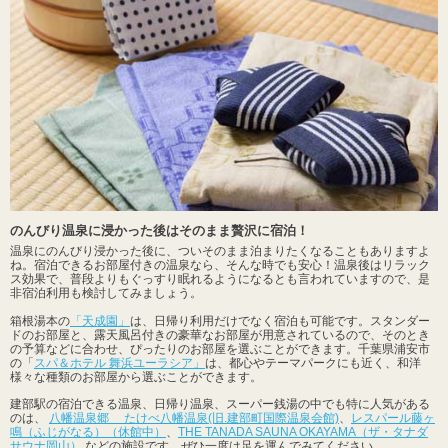
のんびり温泉に浸かった後はそのまま贅沢に宿泊！
温泉にのんびり浸かった後に、ついそのまま泊まりたくなることもありますよ
ね。宿泊できるお部屋付きの温泉なら、そんな時でも安心！温泉後はリラック
ス効果で、普段よりもぐっすり眠れるようになるとも言われていますので、是
非宿泊利用も検討してみましょう。
箱根湯本の
「天成園」
は、日帰り利用だけでなく宿泊も可能です。スタンダー
ドのお部屋と、露天風呂付きの豪華なお部屋が用意されているので、そのとき
の予算などに合わせ、ぴったりのお部屋を選ぶことができます。千葉県浦安市
の「
スパ＆ホテル 舞浜ユーラシア」
は、都心やテーマパークにも近く、和洋
様々な種類のお部屋から選ぶことができます。
建部駅の宿泊できる温泉、日帰り温泉、スーパー銭湯の中でも特に人気がある
のは、
八幡温泉郷 たけべ八幡温泉(旧.建部町国際温泉会館)
、
レスパール藤ヶ
鳴（ふじがなる）（休館中）
、
THE TANADA SAUNA OKAYAMA（ザ・タナダ
サウナ岡山）
などの施設です。ぜひ一度は足を運んでみてください。