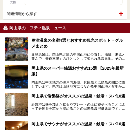
女性
関連情報から探す
岡山県のニフティ温泉ニュース
奥津温泉の名宿4選とおすすめ観光スポット・グル
メまとめ
奥津温泉は、岡山県北部の中国山地に位置し、湯郷、湯原と
並んで「美作三湯」のひとつとして知られる温泉地。その泉
質は美人の湯として知られ、肌がスベスベになると評判で
す。
岡山県のスーパー銭湯おすすめ15選 【2025年最新
版】
この記事では、奥津温泉で宿泊におすすめの宿、観光スポッ
ト、そして日帰り温泉施設を詳しくご紹介！奥津温泉の魅力
岡山県は中国地方の瀬戸内海側、兵庫県と広島県の間に位置
を存分に味わい、癒しの旅を楽しんでくださいね。
しています。県内は山陰地方につながる中国山地と盆地から
成る北部、吉備高原など丘陵地帯が広がる中部、おだやかな
海に多数の島々が浮かぶ瀬戸内海に面した南部に分けられま
岡山県で岩盤浴がオススメの温泉・銭湯・スパ10選
す。年間を通じて降水量が少ない「晴れの国」で、モモやブ
ドウなど果物の栽培が盛んなうえ、その品質の高さは全国的
岩盤浴は熱を加えた鉱石やプレートの上に寝そべることによ
にも有名です。
って身体をを芯から温めることの出来る温浴健康法です。じ
んわりと身体の内部を温めて発汗を促すことでリラックス効
そんな岡山県には、山間部の自然を味わえる温泉から街中の
果だけではなく、代謝が高まり健康や美容にも良い影響が期
気軽に行ける入浴施設まで、さまざまなスーパー銭湯があり
待できます。今回はそんな岩盤浴にこだわった岡山県内のオ
ます。ここでは、岡山県で評判のスーパー銭湯をご紹介しま
岡山県でサウナがオススメの温泉・銭湯・スパ10選
ススメ温泉・銭湯・スパ10ヶ所を紹介させていただきま
しょう。
す。