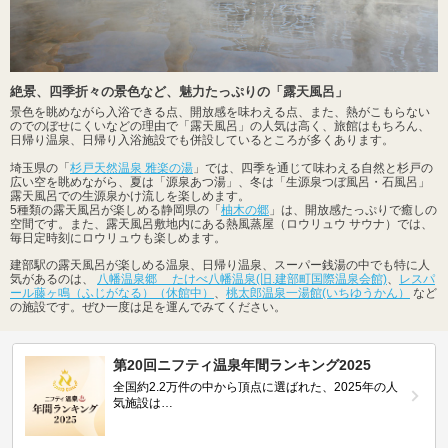
絶景、四季折々の景色など、魅力たっぷりの「露天風呂」
景色を眺めながら入浴できる点、開放感を味わえる点、また、熱がこもらない
のでのぼせにくいなどの理由で「露天風呂」の人気は高く、旅館はもちろん、
日帰り温泉、日帰り入浴施設でも併設しているところが多くあります。
埼玉県の「
杉戸天然温泉 雅楽の湯
」では、四季を通じて味わえる自然と杉戸の
広い空を眺めながら、夏は「源泉あつ湯」、冬は「生源泉つぼ風呂・石風呂」
露天風呂での生源泉かけ流しを楽しめます。
5種類の露天風呂が楽しめる静岡県の「
柚木の郷
」は、開放感たっぷりで癒しの
空間です。また、露天風呂敷地内にある熱風蒸屋（ロウリュウ サウナ）では、
毎日定時刻にロウリュウも楽しめます。
建部駅の露天風呂が楽しめる温泉、日帰り温泉、スーパー銭湯の中でも特に人
気があるのは、
八幡温泉郷 たけべ八幡温泉(旧.建部町国際温泉会館)
、
レスパ
ール藤ヶ鳴（ふじがなる）（休館中）
、
桃太郎温泉一湯館(いちゆうかん）
など
の施設です。ぜひ一度は足を運んでみてください。
第20回ニフティ温泉年間ランキング2025
全国約2.2万件の中から頂点に選ばれた、2025年の人
気施設は…