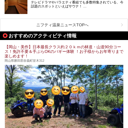
テレビドラマやバラエティ番組でも多数特集されている、今
話題のスポットといえばサウナ！
「サ活」や「サ道」などという言葉も使われるほど、幅広い
年齢層から人気を集めています。
今回は、岡山県でサウナがおすすめの温泉や銭湯、スパを厳
選してご紹介！
ニフティ温泉ニュースTOPへ
血流が良くなるだけでなく美容効果やリラックス効果も期待
できるサウナで、内側から健康的な体を目指しましょう。
おすすめのアクティビティ情報
【岡山・美作】日本最長クラス約２０ｋｍの林道・山道90分コー
ス！免許不要＆手ぶらOKのバギー体験 ！お子様からお年寄りまで
楽しめます！
岡山県勝田郡奈義町皆木312