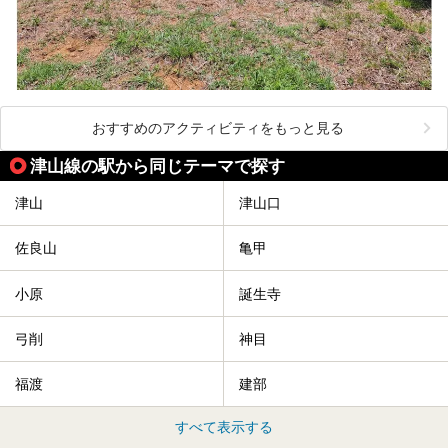
おすすめのアクティビティをもっと見る
津山線の駅から同じテーマで探す
津山
津山口
佐良山
亀甲
小原
誕生寺
弓削
神目
福渡
建部
すべて表示する