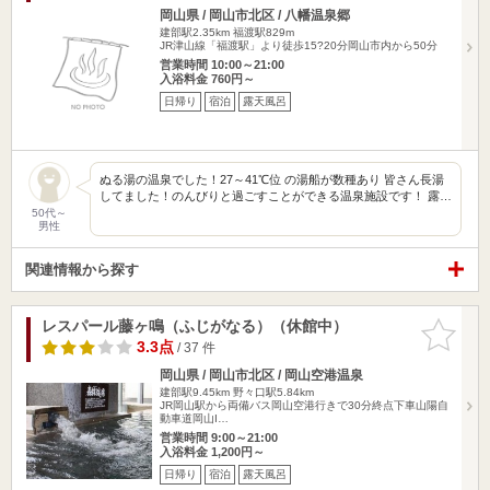
岡山県 / 岡山市北区 / 八幡温泉郷
建部駅2.35km
福渡駅829m
JR津山線「福渡駅」より徒歩15?20分岡山市内から50分
営業時間 10:00～21:00
入浴料金 760円～
日帰り
宿泊
露天風呂
ぬる湯の温泉でした！27～41℃位 の湯船が数種あり 皆さん長湯
してました！のんびりと過ごすことができる温泉施設です！ 露…
50代～
男性
関連情報から探す
レスパール藤ヶ鳴（ふじがなる）（休館中）
お気に入
りに追加
3.3点
/ 37 件
岡山県 / 岡山市北区 / 岡山空港温泉
建部駅9.45km
野々口駅5.84km
JR岡山駅から両備バス岡山空港行きで30分終点下車山陽自
動車道岡山I…
営業時間 9:00～21:00
入浴料金 1,200円～
日帰り
宿泊
露天風呂