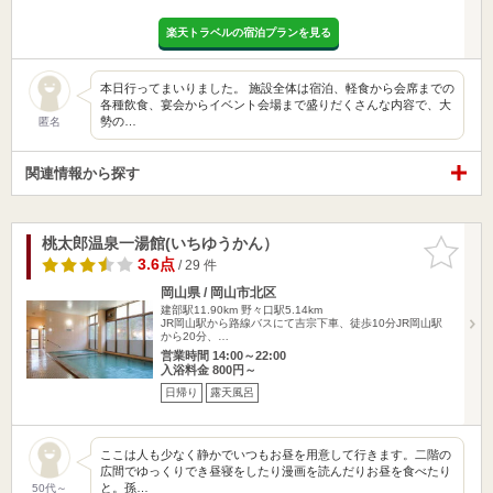
楽天トラベルの宿泊プランを見る
本日行ってまいりました。 施設全体は宿泊、軽食から会席までの
各種飲食、宴会からイベント会場まで盛りだくさんな内容で、大
勢の…
匿名
関連情報から探す
桃太郎温泉一湯館(いちゆうかん）
お気に入
りに追加
3.6点
/ 29 件
岡山県 / 岡山市北区
建部駅11.90km
野々口駅5.14km
JR岡山駅から路線バスにて吉宗下車、徒歩10分JR岡山駅
から20分、…
営業時間 14:00～22:00
入浴料金 800円～
日帰り
露天風呂
ここは人も少なく静かでいつもお昼を用意して行きます。二階の
広間でゆっくりでき昼寝をしたり漫画を読んだりお昼を食べたり
と。孫…
50代～