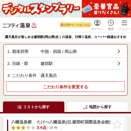
購入済チケットはこちら
ログイン
履歴
メニュー
露天風呂が楽しめる建部駅(岡山県)近くの温泉、日帰り温泉、スーパー銭湯おすすめ
1. 都道府県
中国・四国 / 岡山県
2. 沿線・駅
建部駅
3. こだわり条件
露天風呂
こだわり条件を変更する
リストから探す
地図から探す
八幡温泉郷 たけべ八幡温泉(旧.建部町国際温泉会館)
お気に入
りに追加
3.4点
/ 16 件